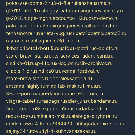
poka-vse-doma-2.ru
3-d-file.ru
hahahaharms.ru
g2012.ru
tst-1.ru
shaggy-cat.ru
opsmgr.ru
ev-gallery.ru
g-2012.ru
ops-mgr.ru
accounts-112.ru
csm-demo.ru
poka-vse-doma2.ru
airgungames.ru
allseo-host.ru
tehosmotre.ru
varieta-yug.ru
cricetc1xbetr1xbetcc2.ru
raytor-d.ru
atillagunn.ru
3d-file.ru
1xbeticricetc1xbetti5.ru
uafoot-statti.ru
e-abis1c.ru
store-brawl-stars.ru
kts-services.ru
dark-sand.ru
sindika-01.ru
sp-life.ru
x-legion.ru
sib-archives.ru
e-abis-1-c.ru
sindika01.ru
venda-festival.ru
store-brawlstars.ru
dooraleksandria.ru
antenna-highly.ru
mine-lab-msk.ru
1-mus.ru
3-sex-porn.ru
ban-damn.ru
purse-factory.ru
viagra-tablet.ru
fasbags.ru
adler-jun.ru
bandamn.ru
fincontech.ru
3sexporn.ru
1mus.ru
darksand.ru
rebus-toys.ru
minelab-msk.ru
alabuga-cityhotel.ru
medsprawo-4-ka.ru
2864420.ru
blagodarenie-spb.ru
zajmy24.ru
tovudyi-4-kuhnyanazakaz.ru