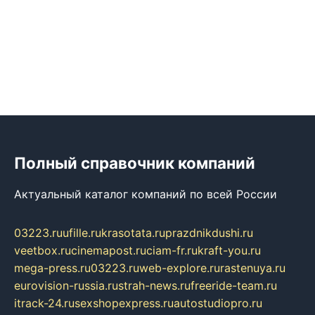
Полный справочник компаний
Актуальный каталог компаний по всей России
03223.ru
ufille.ru
krasotata.ru
prazdnikdushi.ru
veetbox.ru
cinemapost.ru
ciam-fr.ru
kraft-you.ru
mega-press.ru
03223.ru
web-explore.ru
rastenuya.ru
eurovision-russia.ru
strah-news.ru
freeride-team.ru
itrack-24.ru
sexshopexpress.ru
autostudiopro.ru