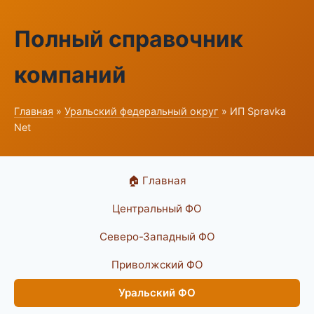
Полный справочник
компаний
Главная
»
Уральский федеральный округ
» ИП Spravka
Net
🏠 Главная
Центральный ФО
Северо-Западный ФО
Приволжский ФО
Уральский ФО