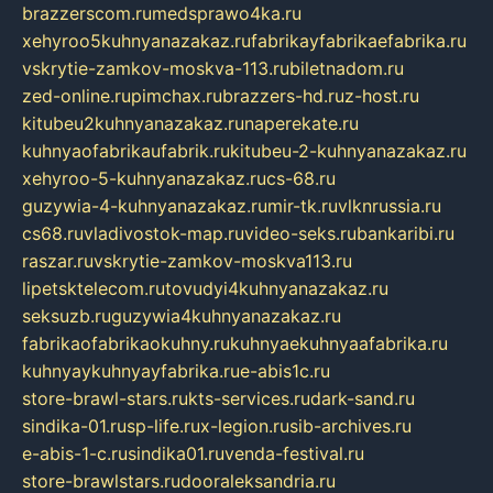
brazzerscom.ru
medsprawo4ka.ru
xehyroo5kuhnyanazakaz.ru
fabrikayfabrikaefabrika.ru
vskrytie-zamkov-moskva-113.ru
biletnadom.ru
zed-online.ru
pimchax.ru
brazzers-hd.ru
z-host.ru
kitubeu2kuhnyanazakaz.ru
naperekate.ru
kuhnyaofabrikaufabrik.ru
kitubeu-2-kuhnyanazakaz.ru
xehyroo-5-kuhnyanazakaz.ru
cs-68.ru
guzywia-4-kuhnyanazakaz.ru
mir-tk.ru
vlknrussia.ru
cs68.ru
vladivostok-map.ru
video-seks.ru
bankaribi.ru
raszar.ru
vskrytie-zamkov-moskva113.ru
lipetsktelecom.ru
tovudyi4kuhnyanazakaz.ru
seksuzb.ru
guzywia4kuhnyanazakaz.ru
fabrikaofabrikaokuhny.ru
kuhnyaekuhnyaafabrika.ru
kuhnyaykuhnyayfabrika.ru
e-abis1c.ru
store-brawl-stars.ru
kts-services.ru
dark-sand.ru
sindika-01.ru
sp-life.ru
x-legion.ru
sib-archives.ru
e-abis-1-c.ru
sindika01.ru
venda-festival.ru
store-brawlstars.ru
dooraleksandria.ru