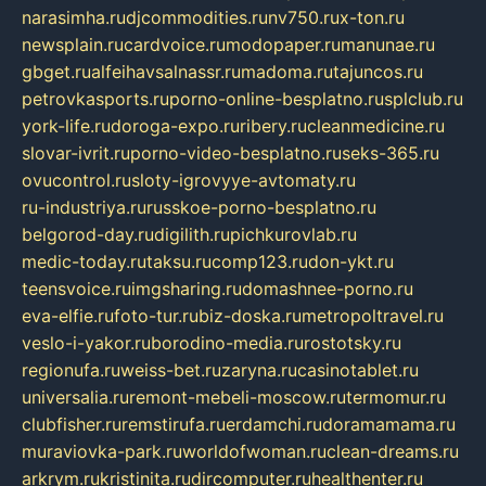
narasimha.ru
djcommodities.ru
nv750.ru
x-ton.ru
newsplain.ru
cardvoice.ru
modopaper.ru
manunae.ru
gbget.ru
alfeihavsalnassr.ru
madoma.ru
tajuncos.ru
petrovkasports.ru
porno-online-besplatno.ru
splclub.ru
york-life.ru
doroga-expo.ru
ribery.ru
cleanmedicine.ru
slovar-ivrit.ru
porno-video-besplatno.ru
seks-365.ru
ovucontrol.ru
sloty-igrovyye-avtomaty.ru
ru-industriya.ru
russkoe-porno-besplatno.ru
belgorod-day.ru
digilith.ru
pichkurovlab.ru
medic-today.ru
taksu.ru
comp123.ru
don-ykt.ru
teensvoice.ru
imgsharing.ru
domashnee-porno.ru
eva-elfie.ru
foto-tur.ru
biz-doska.ru
metropoltravel.ru
veslo-i-yakor.ru
borodino-media.ru
rostotsky.ru
regionufa.ru
weiss-bet.ru
zaryna.ru
casinotablet.ru
universalia.ru
remont-mebeli-moscow.ru
termomur.ru
clubfisher.ru
remstirufa.ru
erdamchi.ru
doramamama.ru
muraviovka-park.ru
worldofwoman.ru
clean-dreams.ru
arkrym.ru
kristinita.ru
dircomputer.ru
healthenter.ru