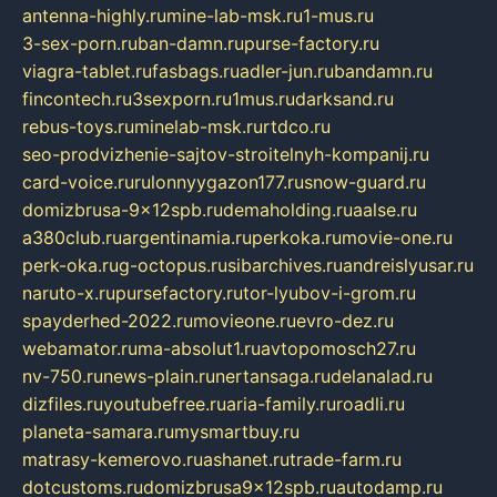
antenna-highly.ru
mine-lab-msk.ru
1-mus.ru
3-sex-porn.ru
ban-damn.ru
purse-factory.ru
viagra-tablet.ru
fasbags.ru
adler-jun.ru
bandamn.ru
fincontech.ru
3sexporn.ru
1mus.ru
darksand.ru
rebus-toys.ru
minelab-msk.ru
rtdco.ru
seo-prodvizhenie-sajtov-stroitelnyh-kompanij.ru
card-voice.ru
rulonnyygazon177.ru
snow-guard.ru
domizbrusa-9x12spb.ru
demaholding.ru
aalse.ru
a380club.ru
argentinamia.ru
perkoka.ru
movie-one.ru
perk-oka.ru
g-octopus.ru
sibarchives.ru
andreislyusar.ru
naruto-x.ru
pursefactory.ru
tor-lyubov-i-grom.ru
spayderhed-2022.ru
movieone.ru
evro-dez.ru
webamator.ru
ma-absolut1.ru
avtopomosch27.ru
nv-750.ru
news-plain.ru
nertansaga.ru
delanalad.ru
dizfiles.ru
youtubefree.ru
aria-family.ru
roadli.ru
planeta-samara.ru
mysmartbuy.ru
matrasy-kemerovo.ru
ashanet.ru
trade-farm.ru
dotcustoms.ru
domizbrusa9x12spb.ru
autodamp.ru