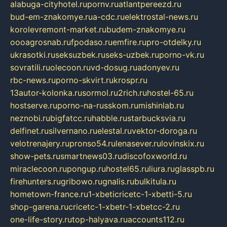
alabuga-cityhotel.ru
pornv.ru
atlantpereezd.ru
bud-em-znakomye.ru
a-cdc.ru
elektrostal-news.ru
korolevremont-market.ru
budem-znakomye.ru
oooagrosnab.ru
fpodaso.ru
emfire.ru
pro-otdelky.ru
ukrasotki.ru
seksuzbek.ru
seks-uzbek.ru
porno-vk.ru
sovratili.ru
olecoon.ru
vd-dosug.ru
adonyev.ru
rbc-news.ru
porno-skvirt.ru
krospr.ru
13autor-kolonka.ru
sormol.ru
2rich.ru
hostel-65.ru
hostserve.ru
porno-na-russkom.ru
mishinlab.ru
neznobi.ru
bigfatcc.ru
habble.ru
starbucksvia.ru
delfinet.ru
silvernano.ru
elestal.ru
vektor-doroga.ru
velotrenajery.ru
pronso54.ru
lenasever.ru
lovinskix.ru
show-pets.ru
smartnews03.ru
discofoxworld.ru
miraclecoon.ru
pongup.ru
hostel65.ru
liura.ru
glasspb.ru
firehunters.ru
gribowo.ru
gnalis.ru
bulkitula.ru
hometown-france.ru
1-xbeticricetc-1-xbetti-5.ru
shop-garena.ru
cricetc-1-xbetr-1-xbetcc-2.ru
one-life-story.ru
top-halyava.ru
accounts112.ru