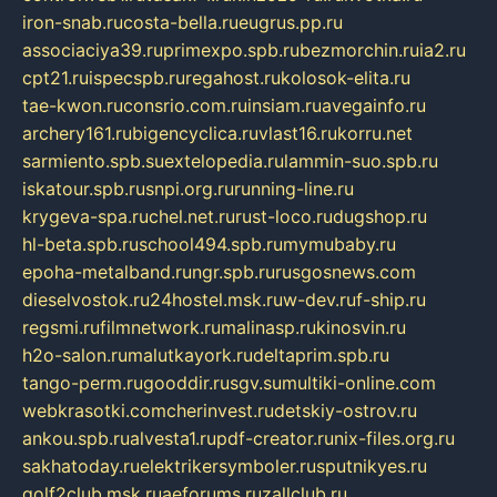
iron-snab.ru
costa-bella.ru
eugrus.pp.ru
associaciya39.ru
primexpo.spb.ru
bezmorchin.ru
ia2.ru
cpt21.ru
ispecspb.ru
regahost.ru
kolosok-elita.ru
tae-kwon.ru
consrio.com.ru
insiam.ru
avegainfo.ru
archery161.ru
bigencyclica.ru
vlast16.ru
korru.net
sarmiento.spb.su
extelopedia.ru
lammin-suo.spb.ru
iskatour.spb.ru
snpi.org.ru
running-line.ru
krygeva-spa.ru
chel.net.ru
rust-loco.ru
dugshop.ru
hl-beta.spb.ru
school494.spb.ru
mymubaby.ru
epoha-metalband.ru
ngr.spb.ru
rusgosnews.com
dieselvostok.ru
24hostel.msk.ru
w-dev.ru
f-ship.ru
regsmi.ru
filmnetwork.ru
malinasp.ru
kinosvin.ru
h2o-salon.ru
malutkayork.ru
deltaprim.spb.ru
tango-perm.ru
gooddir.ru
sgv.su
multiki-online.com
webkrasotki.com
cherinvest.ru
detskiy-ostrov.ru
ankou.spb.ru
alvesta1.ru
pdf-creator.ru
nix-files.org.ru
sakhatoday.ru
elektrikersymboler.ru
sputnikyes.ru
golf2club.msk.ru
aeforums.ru
zallclub.ru