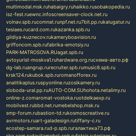
multimodal.msk.ru
habaigry.ru
haikko.ru
sobakopedia.ru
isz-fest.ru
ewnc.info
screensaver-clock.net.ru
volnav.spb.ru
comnat.ru
npf.net.ru
7bit.pp.ru
kalugatur.ru
tesiaes.ru
card.com.ru
kazanka.spb.ru
gildiya-kuznecov.ru
kameryboavision.ru
griffoncom.spb.ru
fabrika-emotsiy.ru
PARK-MATROSOVA.RU
agat.spb.ru
avtoyurist-moskva1.ru
hardware.org.ru
схема-авто.рф
dg-lab.ru
angrup.ru
recruiter.spb.ru
music8.spb.ru
krsk124.ru
kubok.spb.ru
romanofforex.ru
analitikaplus.ru
spyonline.ru
zosikamery.ru
sloboda-ural.pp.ru
AUTO-COM.SU
hohota.net
alimy.ru
online-z.com
aromat-vostoka.ru
otdelkaexp.ru
mobilvest.ru
bbd.net.ru
mebelshop.msk.ru
smp-forum.ru
bastion-td.ru
kosmoscreative.ru
avrmotors.ru
art-galadesign.ru
tiffany-c.ru
ecostep-samara.ru
d-p.spb.ru
галактика73.рф
sko.com.ru
davitamebel-spb.ru
fotsis.ru
tesiaes.ru