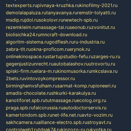
textexperts.ru
pivnaya-kruzhka.ru
kinofilmy-2021.ru
demolalapaluza.ru
tanyavanya.ru
remstir-tolyatti.ru
msdip.ru
jdol.ru
sokolovr.ru
newtech-spb.ru
rezemkleim.ru
massage-tai.ru
seonub.ru
zvonitut.ru
biolisichka24.ru
mncraft-download.ru
algoritm-sistema.ru
godflesh.ru
ru-industria.ru
zebra-tlt.ru
okna-proficom.ru
erynok.ru
onlinekinospace.ru
startupstudio-fefu.ru
zarges-ru.ru
gegenjustizunrecht.ru
autobalashov.ru
utrovortu.ru
spiski-firm.ru
elara-m.ru
kinomusorka.ru
mkcslava.ru
2bets.ru
vintovoykompressor.ru
birminghamvsfulham.ru
sarmat-komp.ru
pioneeri.ru
amadis-chocolate.ru
shkurki-karakulya.ru
kanotiforet.spb.ru
tutmassage.ru
ecolog.org.ru
praga.spb.ru
falcorussia.ru
autodoctorservis.ru
kamertondom.spb.ru
net-life.net.ru
avto-vozim.ru
sakhcamera.ru
alliance-electro.spb.ru
stroyavt.ru
controlweb1.ru
tdsak74.ru
kinzozo-ru.ru
kvotka.ru