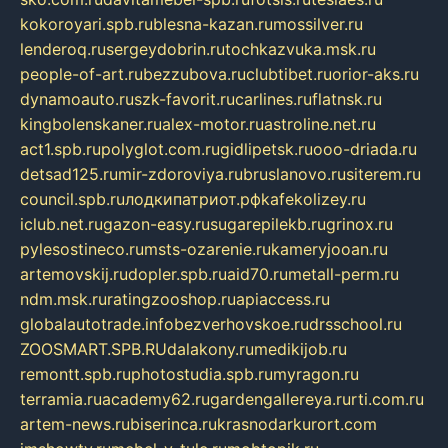
kokoroyari.spb.ru
blesna-kazan.ru
mossilver.ru
lenderoq.ru
sergeydobrin.ru
tochkazvuka.msk.ru
people-of-art.ru
bezzubova.ru
clubtibet.ru
orior-aks.ru
dynamoauto.ru
szk-favorit.ru
carlines.ru
flatnsk.ru
kingbolenskaner.ru
alex-motor.ru
astroline.net.ru
act1.spb.ru
polyglot.com.ru
gidlipetsk.ru
ooo-driada.ru
detsad125.ru
mir-zdoroviya.ru
bruslanovo.ru
siterem.ru
council.spb.ru
лодкипатриот.рф
kafekolizey.ru
iclub.net.ru
gazon-easy.ru
sugarepilekb.ru
grinox.ru
pylesostineco.ru
msts-ozarenie.ru
kameryjooan.ru
artemovskij.ru
dopler.spb.ru
aid70.ru
metall-perm.ru
ndm.msk.ru
ratingzooshop.ru
apiaccess.ru
globalautotrade.info
bezverhovskoe.ru
drsschool.ru
ZOOSMART.SPB.RU
dalakony.ru
medikijob.ru
remontt.spb.ru
photostudia.spb.ru
myragon.ru
terramia.ru
academy62.ru
gardengallereya.ru
rti.com.ru
artem-news.ru
biserinca.ru
krasnodarkurort.com