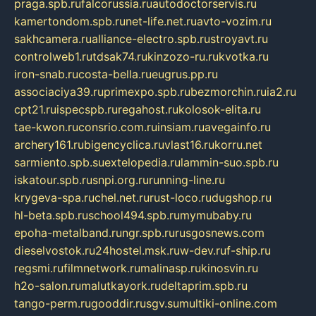
praga.spb.ru
falcorussia.ru
autodoctorservis.ru
kamertondom.spb.ru
net-life.net.ru
avto-vozim.ru
sakhcamera.ru
alliance-electro.spb.ru
stroyavt.ru
controlweb1.ru
tdsak74.ru
kinzozo-ru.ru
kvotka.ru
iron-snab.ru
costa-bella.ru
eugrus.pp.ru
associaciya39.ru
primexpo.spb.ru
bezmorchin.ru
ia2.ru
cpt21.ru
ispecspb.ru
regahost.ru
kolosok-elita.ru
tae-kwon.ru
consrio.com.ru
insiam.ru
avegainfo.ru
archery161.ru
bigencyclica.ru
vlast16.ru
korru.net
sarmiento.spb.su
extelopedia.ru
lammin-suo.spb.ru
iskatour.spb.ru
snpi.org.ru
running-line.ru
krygeva-spa.ru
chel.net.ru
rust-loco.ru
dugshop.ru
hl-beta.spb.ru
school494.spb.ru
mymubaby.ru
epoha-metalband.ru
ngr.spb.ru
rusgosnews.com
dieselvostok.ru
24hostel.msk.ru
w-dev.ru
f-ship.ru
regsmi.ru
filmnetwork.ru
malinasp.ru
kinosvin.ru
h2o-salon.ru
malutkayork.ru
deltaprim.spb.ru
tango-perm.ru
gooddir.ru
sgv.su
multiki-online.com