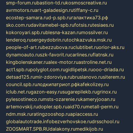
smp-forum.ru
bastion-td.ru
kosmoscreative.ru
avrmotors.ru
art-galadesign.ru
tiffany-c.ru
ecostep-samara.ru
d-p.spb.ru
галактика73.рф
sko.com.ru
davitamebel-spb.ru
fotsis.ru
tesiaes.ru
kokoroyari.spb.ru
blesna-kazan.ru
mossilver.ru
lenderoq.ru
sergeydobrin.ru
tochkazvuka.msk.ru
people-of-art.ru
bezzubova.ru
clubtibet.ru
orior-aks.ru
dynamoauto.ru
szk-favorit.ru
carlines.ru
flatnsk.ru
kingbolenskaner.ru
alex-motor.ru
astroline.net.ru
act1.spb.ru
polyglot.com.ru
gidlipetsk.ru
ooo-driada.ru
detsad125.ru
mir-zdoroviya.ru
bruslanovo.ru
siterem.ru
council.spb.ru
лодкипатриот.рф
kafekolizey.ru
iclub.net.ru
gazon-easy.ru
sugarepilekb.ru
grinox.ru
pylesostineco.ru
msts-ozarenie.ru
kameryjooan.ru
artemovskij.ru
dopler.spb.ru
aid70.ru
metall-perm.ru
ndm.msk.ru
ratingzooshop.ru
apiaccess.ru
globalautotrade.info
bezverhovskoe.ru
drsschool.ru
ZOOSMART.SPB.RU
dalakony.ru
medikijob.ru