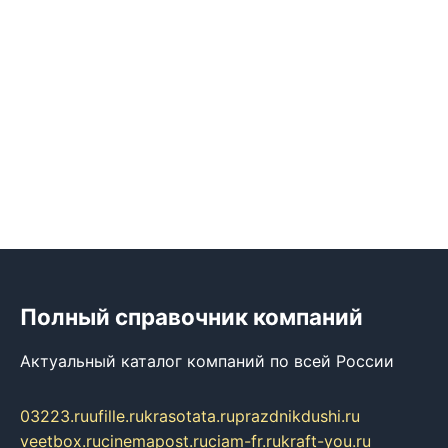
Полный справочник компаний
Актуальный каталог компаний по всей России
03223.ru
ufille.ru
krasotata.ru
prazdnikdushi.ru
veetbox.ru
cinemapost.ru
ciam-fr.ru
kraft-you.ru