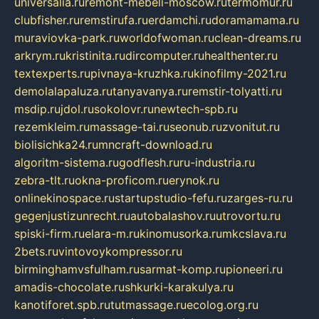
universalia.ru
remont-mebeli-moscow.ru
termomur.ru
clubfisher.ru
remstirufa.ru
erdamchi.ru
doramamama.ru
muraviovka-park.ru
worldofwoman.ru
clean-dreams.ru
arkrym.ru
kristinita.ru
dircomputer.ru
healthenter.ru
textexperts.ru
pivnaya-kruzhka.ru
kinofilmy-2021.ru
demolalapaluza.ru
tanyavanya.ru
remstir-tolyatti.ru
msdip.ru
jdol.ru
sokolovr.ru
newtech-spb.ru
rezemkleim.ru
massage-tai.ru
seonub.ru
zvonitut.ru
biolisichka24.ru
mncraft-download.ru
algoritm-sistema.ru
godflesh.ru
ru-industria.ru
zebra-tlt.ru
okna-proficom.ru
erynok.ru
onlinekinospace.ru
startupstudio-fefu.ru
zarges-ru.ru
gegenjustizunrecht.ru
autobalashov.ru
utrovortu.ru
spiski-firm.ru
elara-m.ru
kinomusorka.ru
mkcslava.ru
2bets.ru
vintovoykompressor.ru
birminghamvsfulham.ru
sarmat-komp.ru
pioneeri.ru
amadis-chocolate.ru
shkurki-karakulya.ru
kanotiforet.spb.ru
tutmassage.ru
ecolog.org.ru