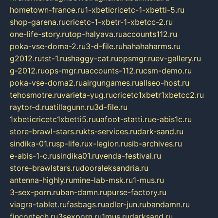
hometown-france.ru
1-xbeticricetc-1-xbetti-5.ru
shop-garena.ru
cricetc-1-xbetr-1-xbetcc-2.ru
one-life-story.ru
top-halyava.ru
accounts112.ru
poka-vse-doma-2.ru
3-d-file.ru
hahahaharms.ru
g2012.ru
tst-1.ru
shaggy-cat.ru
opsmgr.ru
ev-gallery.ru
g-2012.ru
ops-mgr.ru
accounts-112.ru
csm-demo.ru
poka-vse-doma2.ru
airgungames.ru
allseo-host.ru
tehosmotre.ru
varieta-yug.ru
cricetc1xbetr1xbetcc2.ru
raytor-d.ru
atillagunn.ru
3d-file.ru
1xbeticricetc1xbetti5.ru
uafoot-statti.ru
e-abis1c.ru
store-brawl-stars.ru
kts-services.ru
dark-sand.ru
sindika-01.ru
sp-life.ru
x-legion.ru
sib-archives.ru
e-abis-1-c.ru
sindika01.ru
venda-festival.ru
store-brawlstars.ru
dooraleksandria.ru
antenna-highly.ru
mine-lab-msk.ru
1-mus.ru
3-sex-porn.ru
ban-damn.ru
purse-factory.ru
viagra-tablet.ru
fasbags.ru
adler-jun.ru
bandamn.ru
fincontech.ru
3sexporn.ru
1mus.ru
darksand.ru