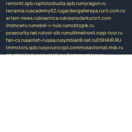
remontt.spb.ru
photostudia.spb.ru
myragon.ru
terramia.ru
academy62.ru
gardengallereya.ru
rti.com.ru
artem-news.ru
biserinca.ru
krasnodarkurort.com
imshowtv.ru
mebel-v-tule.ru
mobtopik.ru
pcsecurity.net.ru
tool-sib.ru
multimetrunit.ru
sp-tour.ru
fan-cs.ru
santeh-russia.ru
symbian9.net.ru
DSHAIR.RU
tmmotors.spb.ru
xjocuricopii.com
musavtomat.msk.ru
obustrojdom.ru
sovetcik.ru
ybaranovskaya.ru
ppknews.ru
cult-alshei.ru
JAPANRUSSIA.RU
proekciyamebel.ru
imper-finans.ru
rim.org.ru
glamourai.ru
brassminus.ru
zabor-pro.ru
ftn.pp.ru
dorogoe58.ru
laimengpacker.ru
kuzova-zapchasti.ru
sageerp.ru
taxodrom.ru
dsrazvitie.ru
hardcity.net.ru
ratinghomegames.ru
topservice25.ru
gubernyan.ru
gtglasslined.ru
ii4.ru
tssport.spb.ru
andorra24.com
blackwallstreet.ru
oboimos.ru
optim-doors.com.ru
ikuch.ru
nycr.org.ru
npa21.ru
vremya-ch.spb.ru
desert000.ru
ivtorgi.ru
ifiori.ru
catalog-statei.ru