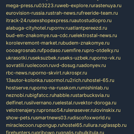
mega-press.ru
03223.ru
web-explore.ru
rastenuya.ru
eurovision-russia.ru
strah-news.ru
freeride-team.ru
itrack-24.ru
sexshopexpress.ru
autostudiopro.ru
alabuga-cityhotel.ru
pornv.ru
atlantpereezd.ru
bud-em-znakomye.ru
a-cdc.ru
elektrostal-news.ru
korolevremont-market.ru
budem-znakomye.ru
oooagrosnab.ru
fpodaso.ru
emfire.ru
pro-otdelky.ru
ukrasotki.ru
seksuzbek.ru
seks-uzbek.ru
porno-vk.ru
sovratili.ru
olecoon.ru
vd-dosug.ru
adonyev.ru
rbc-news.ru
porno-skvirt.ru
krospr.ru
13autor-kolonka.ru
sormol.ru
2rich.ru
hostel-65.ru
hostserve.ru
porno-na-russkom.ru
mishinlab.ru
neznobi.ru
bigfatcc.ru
habble.ru
starbucksvia.ru
delfinet.ru
silvernano.ru
elestal.ru
vektor-doroga.ru
velotrenajery.ru
pronso54.ru
lenasever.ru
lovinskix.ru
show-pets.ru
smartnews03.ru
discofoxworld.ru
miraclecoon.ru
pongup.ru
hostel65.ru
liura.ru
glasspb.ru
firehunters.ru
gribowo.ru
gnalis.ru
bulkitula.ru