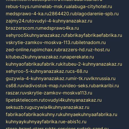
rebus-toys.ru
minelab-msk.ru
alabuga-cityhotel.ru
medsprawo-4-ka.ru
2864420.ru
blagodarenie-spb.ru
zajmy24.ru
tovudyi-4-kuhnyanazakaz.ru
brazzerscom.ru
medsprawo4ka.ru
xehyroo5kuhnyanazakaz.ru
fabrikayfabrikaefabrika.ru
vskrytie-zamkov-moskva-113.ru
biletnadom.ru
zed-online.ru
pimchax.ru
brazzers-hd.ru
z-host.ru
kitubeu2kuhnyanazakaz.ru
naperekate.ru
kuhnyaofabrikaufabrik.ru
kitubeu-2-kuhnyanazakaz.ru
xehyroo-5-kuhnyanazakaz.ru
cs-68.ru
guzywia-4-kuhnyanazakaz.ru
mir-tk.ru
vlknrussia.ru
cs68.ru
vladivostok-map.ru
video-seks.ru
bankaribi.ru
raszar.ru
vskrytie-zamkov-moskva113.ru
lipetsktelecom.ru
tovudyi4kuhnyanazakaz.ru
seksuzb.ru
guzywia4kuhnyanazakaz.ru
fabrikaofabrikaokuhny.ru
kuhnyaekuhnyaafabrika.ru
kuhnyaykuhnyayfabrika.ru
e-abis1c.ru
store-brawl-stars.ru
kts-services.ru
dark-sand.ru