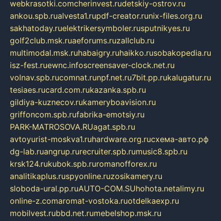
webkrasotki.com
cherinvest.ru
detskiy-ostrov.ru
ankou.spb.ru
alvesta1.ru
pdf-creator.ru
nix-files.org.ru
sakhatoday.ru
elektrikersymboler.ru
sputnikyes.ru
golf2club.msk.ru
aeforums.ru
zallclub.ru
multimodal.msk.ru
habaigry.ru
haikko.ru
sobakopedia.ru
isz-fest.ru
ewnc.info
screensaver-clock.net.ru
volnav.spb.ru
comnat.ru
npf.net.ru
7bit.pp.ru
kalugatur.ru
tesiaes.ru
card.com.ru
kazanka.spb.ru
gildiya-kuznecov.ru
kameryboavision.ru
griffoncom.spb.ru
fabrika-emotsiy.ru
PARK-MATROSOVA.RU
agat.spb.ru
avtoyurist-moskva1.ru
hardware.org.ru
схема-авто.рф
dg-lab.ru
angrup.ru
recruiter.spb.ru
music8.spb.ru
krsk124.ru
kubok.spb.ru
romanofforex.ru
analitikaplus.ru
spyonline.ru
zosikamery.ru
sloboda-ural.pp.ru
AUTO-COM.SU
hohota.net
alimy.ru
online-z.com
aromat-vostoka.ru
otdelkaexp.ru
mobilvest.ru
bbd.net.ru
mebelshop.msk.ru