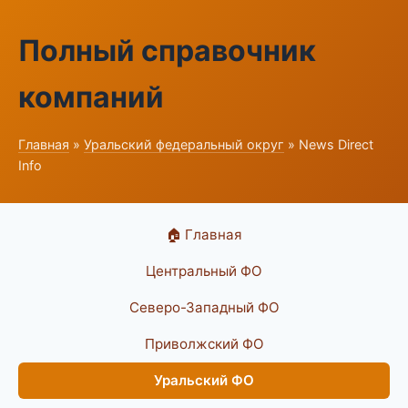
Полный справочник
компаний
Главная
»
Уральский федеральный округ
» News Direct
Info
🏠 Главная
Центральный ФО
Северо-Западный ФО
Приволжский ФО
Уральский ФО