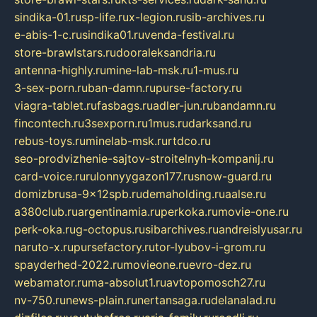
sindika-01.ru
sp-life.ru
x-legion.ru
sib-archives.ru
e-abis-1-c.ru
sindika01.ru
venda-festival.ru
store-brawlstars.ru
dooraleksandria.ru
antenna-highly.ru
mine-lab-msk.ru
1-mus.ru
3-sex-porn.ru
ban-damn.ru
purse-factory.ru
viagra-tablet.ru
fasbags.ru
adler-jun.ru
bandamn.ru
fincontech.ru
3sexporn.ru
1mus.ru
darksand.ru
rebus-toys.ru
minelab-msk.ru
rtdco.ru
seo-prodvizhenie-sajtov-stroitelnyh-kompanij.ru
card-voice.ru
rulonnyygazon177.ru
snow-guard.ru
domizbrusa-9x12spb.ru
demaholding.ru
aalse.ru
a380club.ru
argentinamia.ru
perkoka.ru
movie-one.ru
perk-oka.ru
g-octopus.ru
sibarchives.ru
andreislyusar.ru
naruto-x.ru
pursefactory.ru
tor-lyubov-i-grom.ru
spayderhed-2022.ru
movieone.ru
evro-dez.ru
webamator.ru
ma-absolut1.ru
avtopomosch27.ru
nv-750.ru
news-plain.ru
nertansaga.ru
delanalad.ru