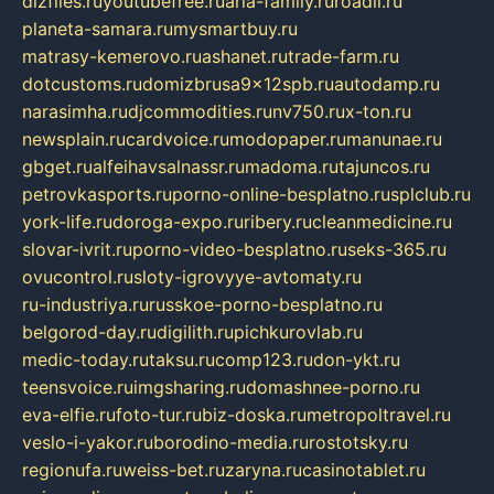
dizfiles.ru
youtubefree.ru
aria-family.ru
roadli.ru
planeta-samara.ru
mysmartbuy.ru
matrasy-kemerovo.ru
ashanet.ru
trade-farm.ru
dotcustoms.ru
domizbrusa9x12spb.ru
autodamp.ru
narasimha.ru
djcommodities.ru
nv750.ru
x-ton.ru
newsplain.ru
cardvoice.ru
modopaper.ru
manunae.ru
gbget.ru
alfeihavsalnassr.ru
madoma.ru
tajuncos.ru
petrovkasports.ru
porno-online-besplatno.ru
splclub.ru
york-life.ru
doroga-expo.ru
ribery.ru
cleanmedicine.ru
slovar-ivrit.ru
porno-video-besplatno.ru
seks-365.ru
ovucontrol.ru
sloty-igrovyye-avtomaty.ru
ru-industriya.ru
russkoe-porno-besplatno.ru
belgorod-day.ru
digilith.ru
pichkurovlab.ru
medic-today.ru
taksu.ru
comp123.ru
don-ykt.ru
teensvoice.ru
imgsharing.ru
domashnee-porno.ru
eva-elfie.ru
foto-tur.ru
biz-doska.ru
metropoltravel.ru
veslo-i-yakor.ru
borodino-media.ru
rostotsky.ru
regionufa.ru
weiss-bet.ru
zaryna.ru
casinotablet.ru