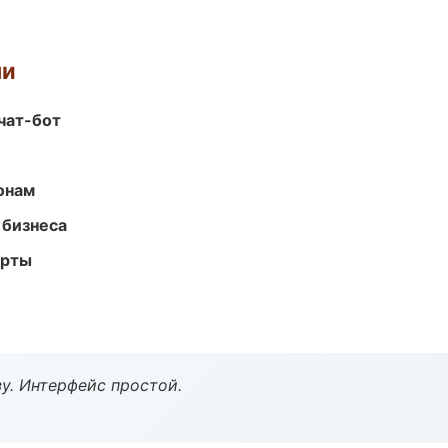
ми
чат-бот
онам
 бизнеса
арты
у. Интерфейс простой.