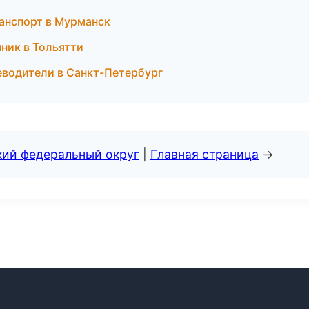
ранспорт в Мурманск
чник в Тольятти
теводители в Санкт-Петербург
кий федеральный округ
|
Главная страница
→