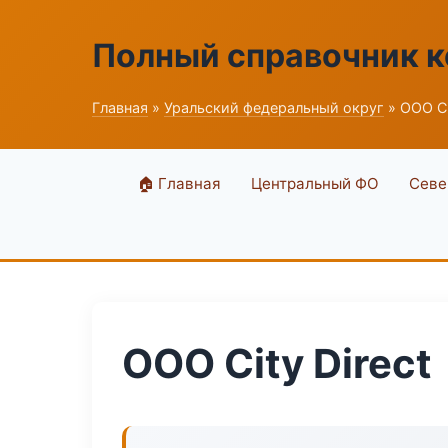
Полный справочник 
Главная
»
Уральский федеральный округ
» ООО Ci
🏠 Главная
Центральный ФО
Севе
ООО City Direct