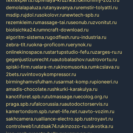
textexperts.ru
pivnaya-kruzhka.ru
kinofilmy-2021.ru
demolalapaluza.ru
tanyavanya.ru
remstir-tolyatti.ru
msdip.ru
jdol.ru
sokolovr.ru
newtech-spb.ru
rezemkleim.ru
massage-tai.ru
seonub.ru
zvonitut.ru
biolisichka24.ru
mncraft-download.ru
algoritm-sistema.ru
godflesh.ru
ru-industria.ru
zebra-tlt.ru
okna-proficom.ru
erynok.ru
onlinekinospace.ru
startupstudio-fefu.ru
zarges-ru.ru
gegenjustizunrecht.ru
autobalashov.ru
utrovortu.ru
spiski-firm.ru
elara-m.ru
kinomusorka.ru
mkcslava.ru
2bets.ru
vintovoykompressor.ru
birminghamvsfulham.ru
sarmat-komp.ru
pioneeri.ru
amadis-chocolate.ru
shkurki-karakulya.ru
kanotiforet.spb.ru
tutmassage.ru
ecolog.org.ru
praga.spb.ru
falcorussia.ru
autodoctorservis.ru
kamertondom.spb.ru
net-life.net.ru
avto-vozim.ru
sakhcamera.ru
alliance-electro.spb.ru
stroyavt.ru
controlweb1.ru
tdsak74.ru
kinzozo-ru.ru
kvotka.ru