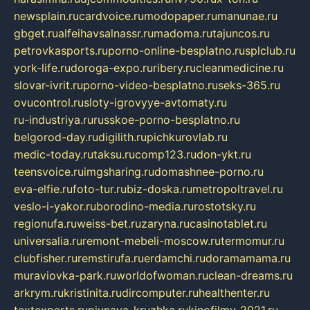
newsplain.ru
cardvoice.ru
modopaper.ru
manunae.ru
gbget.ru
alfeihavsalnassr.ru
madoma.ru
tajuncos.ru
petrovkasports.ru
porno-online-besplatno.ru
splclub.ru
york-life.ru
doroga-expo.ru
ribery.ru
cleanmedicine.ru
slovar-ivrit.ru
porno-video-besplatno.ru
seks-365.ru
ovucontrol.ru
sloty-igrovyye-avtomaty.ru
ru-industriya.ru
russkoe-porno-besplatno.ru
belgorod-day.ru
digilith.ru
pichkurovlab.ru
medic-today.ru
taksu.ru
comp123.ru
don-ykt.ru
teensvoice.ru
imgsharing.ru
domashnee-porno.ru
eva-elfie.ru
foto-tur.ru
biz-doska.ru
metropoltravel.ru
veslo-i-yakor.ru
borodino-media.ru
rostotsky.ru
regionufa.ru
weiss-bet.ru
zaryna.ru
casinotablet.ru
universalia.ru
remont-mebeli-moscow.ru
termomur.ru
clubfisher.ru
remstirufa.ru
erdamchi.ru
doramamama.ru
muraviovka-park.ru
worldofwoman.ru
clean-dreams.ru
arkrym.ru
kristinita.ru
dircomputer.ru
healthenter.ru