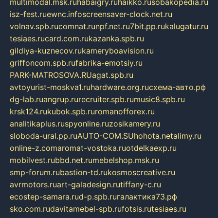
multimodal.msk.ru
habaigry.ru
haikko.ru
sobakopedia.ru
isz-fest.ru
ewnc.info
screensaver-clock.net.ru
volnav.spb.ru
comnat.ru
npf.net.ru
7bit.pp.ru
kalugatur.ru
tesiaes.ru
card.com.ru
kazanka.spb.ru
gildiya-kuznecov.ru
kameryboavision.ru
griffoncom.spb.ru
fabrika-emotsiy.ru
PARK-MATROSOVA.RU
agat.spb.ru
avtoyurist-moskva1.ru
hardware.org.ru
схема-авто.рф
dg-lab.ru
angrup.ru
recruiter.spb.ru
music8.spb.ru
krsk124.ru
kubok.spb.ru
romanofforex.ru
analitikaplus.ru
spyonline.ru
zosikamery.ru
sloboda-ural.pp.ru
AUTO-COM.SU
hohota.net
alimy.ru
online-z.com
aromat-vostoka.ru
otdelkaexp.ru
mobilvest.ru
bbd.net.ru
mebelshop.msk.ru
smp-forum.ru
bastion-td.ru
kosmoscreative.ru
avrmotors.ru
art-galadesign.ru
tiffany-c.ru
ecostep-samara.ru
d-p.spb.ru
галактика73.рф
sko.com.ru
davitamebel-spb.ru
fotsis.ru
tesiaes.ru