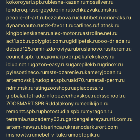
kokoroyari.spb.ru
blesna-kazan.ru
mossilver.ru
lenderoq.ru
sergeydobrin.ru
tochkazvuka.msk.ru
people-of-art.ru
bezzubova.ru
clubtibet.ru
orior-aks.ru
dynamoauto.ru
szk-favorit.ru
carlines.ru
flatnsk.ru
kingbolenskaner.ru
alex-motor.ru
astroline.net.ru
act1.spb.ru
polyglot.com.ru
gidlipetsk.ru
ooo-driada.ru
detsad125.ru
mir-zdoroviya.ru
bruslanovo.ru
siterem.ru
council.spb.ru
лодкипатриот.рф
kafekolizey.ru
iclub.net.ru
gazon-easy.ru
sugarepilekb.ru
grinox.ru
pylesostineco.ru
msts-ozarenie.ru
kameryjooan.ru
artemovskij.ru
dopler.spb.ru
aid70.ru
metall-perm.ru
ndm.msk.ru
ratingzooshop.ru
apiaccess.ru
globalautotrade.info
bezverhovskoe.ru
drsschool.ru
ZOOSMART.SPB.RU
dalakony.ru
medikijob.ru
remontt.spb.ru
photostudia.spb.ru
myragon.ru
terramia.ru
academy62.ru
gardengallereya.ru
rti.com.ru
artem-news.ru
biserinca.ru
krasnodarkurort.com
imshowtv.ru
mebel-v-tule.ru
mobtopik.ru