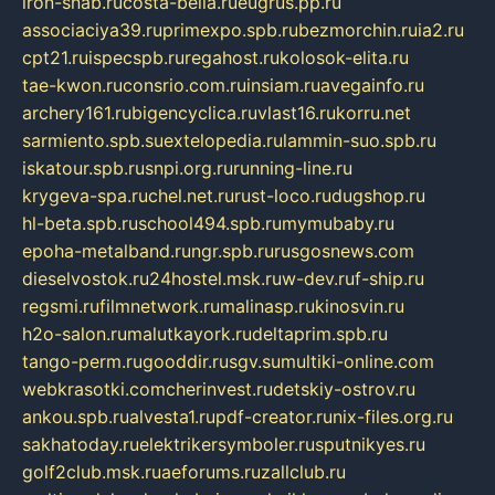
iron-snab.ru
costa-bella.ru
eugrus.pp.ru
associaciya39.ru
primexpo.spb.ru
bezmorchin.ru
ia2.ru
cpt21.ru
ispecspb.ru
regahost.ru
kolosok-elita.ru
tae-kwon.ru
consrio.com.ru
insiam.ru
avegainfo.ru
archery161.ru
bigencyclica.ru
vlast16.ru
korru.net
sarmiento.spb.su
extelopedia.ru
lammin-suo.spb.ru
iskatour.spb.ru
snpi.org.ru
running-line.ru
krygeva-spa.ru
chel.net.ru
rust-loco.ru
dugshop.ru
hl-beta.spb.ru
school494.spb.ru
mymubaby.ru
epoha-metalband.ru
ngr.spb.ru
rusgosnews.com
dieselvostok.ru
24hostel.msk.ru
w-dev.ru
f-ship.ru
regsmi.ru
filmnetwork.ru
malinasp.ru
kinosvin.ru
h2o-salon.ru
malutkayork.ru
deltaprim.spb.ru
tango-perm.ru
gooddir.ru
sgv.su
multiki-online.com
webkrasotki.com
cherinvest.ru
detskiy-ostrov.ru
ankou.spb.ru
alvesta1.ru
pdf-creator.ru
nix-files.org.ru
sakhatoday.ru
elektrikersymboler.ru
sputnikyes.ru
golf2club.msk.ru
aeforums.ru
zallclub.ru