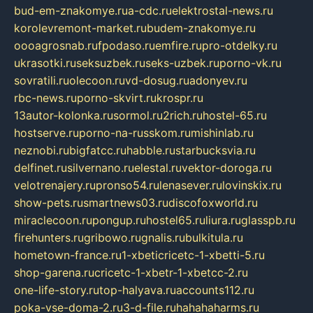
bud-em-znakomye.ru
a-cdc.ru
elektrostal-news.ru
korolevremont-market.ru
budem-znakomye.ru
oooagrosnab.ru
fpodaso.ru
emfire.ru
pro-otdelky.ru
ukrasotki.ru
seksuzbek.ru
seks-uzbek.ru
porno-vk.ru
sovratili.ru
olecoon.ru
vd-dosug.ru
adonyev.ru
rbc-news.ru
porno-skvirt.ru
krospr.ru
13autor-kolonka.ru
sormol.ru
2rich.ru
hostel-65.ru
hostserve.ru
porno-na-russkom.ru
mishinlab.ru
neznobi.ru
bigfatcc.ru
habble.ru
starbucksvia.ru
delfinet.ru
silvernano.ru
elestal.ru
vektor-doroga.ru
velotrenajery.ru
pronso54.ru
lenasever.ru
lovinskix.ru
show-pets.ru
smartnews03.ru
discofoxworld.ru
miraclecoon.ru
pongup.ru
hostel65.ru
liura.ru
glasspb.ru
firehunters.ru
gribowo.ru
gnalis.ru
bulkitula.ru
hometown-france.ru
1-xbeticricetc-1-xbetti-5.ru
shop-garena.ru
cricetc-1-xbetr-1-xbetcc-2.ru
one-life-story.ru
top-halyava.ru
accounts112.ru
poka-vse-doma-2.ru
3-d-file.ru
hahahaharms.ru