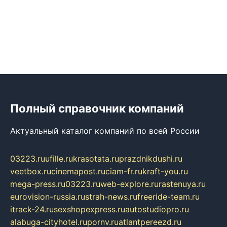
Полный справочник компаний
Актуальный каталог компаний по всей России
03223.ru
ufille.ru
krasotata.ru
prazdnikdushi.ru
veetbox.ru
cinemapost.ru
ciam-fr.ru
kraft-you.ru
mega-press.ru
03223.ru
web-explore.ru
rastenuya.ru
eurovision-russia.ru
strah-news.ru
freeride-team.ru
itrack-24.ru
sexshopexpress.ru
autostudiopro.ru
alabuga-cityhotel.ru
pornv.ru
atlantpereezd.ru