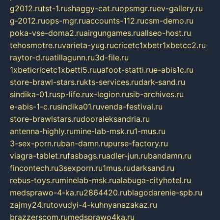
g2012.ru
tst-1.ru
shaggy-cat.ru
opsmgr.ru
ev-gallery.ru
g-2012.ru
ops-mgr.ru
accounts-112.ru
csm-demo.ru
poka-vse-doma2.ru
airgungames.ru
allseo-host.ru
tehosmotre.ru
varieta-yug.ru
cricetc1xbetr1xbetcc2.ru
raytor-d.ru
atillagunn.ru
3d-file.ru
1xbeticricetc1xbetti5.ru
uafoot-statti.ru
e-abis1c.ru
store-brawl-stars.ru
kts-services.ru
dark-sand.ru
sindika-01.ru
sp-life.ru
x-legion.ru
sib-archives.ru
e-abis-1-c.ru
sindika01.ru
venda-festival.ru
store-brawlstars.ru
dooraleksandria.ru
antenna-highly.ru
mine-lab-msk.ru
1-mus.ru
3-sex-porn.ru
ban-damn.ru
purse-factory.ru
viagra-tablet.ru
fasbags.ru
adler-jun.ru
bandamn.ru
fincontech.ru
3sexporn.ru
1mus.ru
darksand.ru
rebus-toys.ru
minelab-msk.ru
alabuga-cityhotel.ru
medsprawo-4-ka.ru
2864420.ru
blagodarenie-spb.ru
zajmy24.ru
tovudyi-4-kuhnyanazakaz.ru
brazzerscom.ru
medsprawo4ka.ru