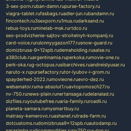
3-sex-porn.ru
ban-damn.ru
purse-factory.ru
viagra-tablet.ru
fasbags.ru
adler-jun.ru
bandamn.ru
fincontech.ru
3sexporn.ru
1mus.ru
darksand.ru
rebus-toys.ru
minelab-msk.ru
rtdco.ru
seo-prodvizhenie-sajtov-stroitelnyh-kompanij.ru
card-voice.ru
rulonnyygazon177.ru
snow-guard.ru
domizbrusa-9x12spb.ru
demaholding.ru
aalse.ru
a380club.ru
argentinamia.ru
perkoka.ru
movie-one.ru
perk-oka.ru
g-octopus.ru
sibarchives.ru
andreislyusar.ru
naruto-x.ru
pursefactory.ru
tor-lyubov-i-grom.ru
spayderhed-2022.ru
movieone.ru
evro-dez.ru
webamator.ru
ma-absolut1.ru
avtopomosch27.ru
nv-750.ru
news-plain.ru
nertansaga.ru
delanalad.ru
dizfiles.ru
youtubefree.ru
aria-family.ru
roadli.ru
planeta-samara.ru
mysmartbuy.ru
matrasy-kemerovo.ru
ashanet.ru
trade-farm.ru
dotcustoms.ru
domizbrusa9x12spb.ru
autodamp.ru
narasimha.ru
djcommodities.ru
nv750.ru
x-ton.ru