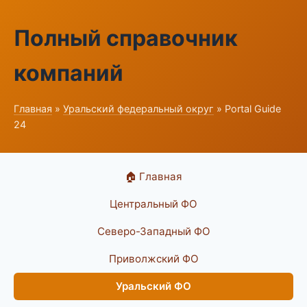
Полный справочник
компаний
Главная
»
Уральский федеральный округ
» Portal Guide
24
🏠 Главная
Центральный ФО
Северо-Западный ФО
Приволжский ФО
Уральский ФО