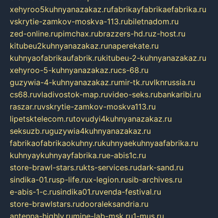
xehyroo5kuhnyanazakaz.ru
fabrikayfabrikaefabrika.ru
vskrytie-zamkov-moskva-113.ru
biletnadom.ru
zed-online.ru
pimchax.ru
brazzers-hd.ru
z-host.ru
kitubeu2kuhnyanazakaz.ru
naperekate.ru
kuhnyaofabrikaufabrik.ru
kitubeu-2-kuhnyanazakaz.ru
xehyroo-5-kuhnyanazakaz.ru
cs-68.ru
guzywia-4-kuhnyanazakaz.ru
mir-tk.ru
vlknrussia.ru
cs68.ru
vladivostok-map.ru
video-seks.ru
bankaribi.ru
raszar.ru
vskrytie-zamkov-moskva113.ru
lipetsktelecom.ru
tovudyi4kuhnyanazakaz.ru
seksuzb.ru
guzywia4kuhnyanazakaz.ru
fabrikaofabrikaokuhny.ru
kuhnyaekuhnyaafabrika.ru
kuhnyaykuhnyayfabrika.ru
e-abis1c.ru
store-brawl-stars.ru
kts-services.ru
dark-sand.ru
sindika-01.ru
sp-life.ru
x-legion.ru
sib-archives.ru
e-abis-1-c.ru
sindika01.ru
venda-festival.ru
store-brawlstars.ru
dooraleksandria.ru
antenna-highly.ru
mine-lab-msk.ru
1-mus.ru