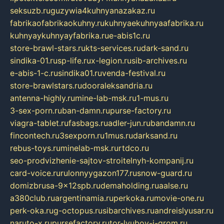
seksuzb.ru
guzywia4kuhnyanazakaz.ru
fabrikaofabrikaokuhny.ru
kuhnyaekuhnyaafabrika.ru
kuhnyaykuhnyayfabrika.ru
e-abis1c.ru
store-brawl-stars.ru
kts-services.ru
dark-sand.ru
sindika-01.ru
sp-life.ru
x-legion.ru
sib-archives.ru
e-abis-1-c.ru
sindika01.ru
venda-festival.ru
store-brawlstars.ru
dooraleksandria.ru
antenna-highly.ru
mine-lab-msk.ru
1-mus.ru
3-sex-porn.ru
ban-damn.ru
purse-factory.ru
viagra-tablet.ru
fasbags.ru
adler-jun.ru
bandamn.ru
fincontech.ru
3sexporn.ru
1mus.ru
darksand.ru
rebus-toys.ru
minelab-msk.ru
rtdco.ru
seo-prodvizhenie-sajtov-stroitelnyh-kompanij.ru
card-voice.ru
rulonnyygazon177.ru
snow-guard.ru
domizbrusa-9x12spb.ru
demaholding.ru
aalse.ru
a380club.ru
argentinamia.ru
perkoka.ru
movie-one.ru
perk-oka.ru
g-octopus.ru
sibarchives.ru
andreislyusar.ru
naruto-x.ru
pursefactory.ru
tor-lyubov-i-grom.ru