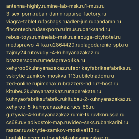
antenna-highly.ru
mine-lab-msk.ru
1-mus.ru
3-sex-porn.ru
ban-damn.ru
purse-factory.ru
viagra-tablet.ru
fasbags.ru
adler-jun.ru
bandamn.ru
fincontech.ru
3sexporn.ru
1mus.ru
darksand.ru
rebus-toys.ru
minelab-msk.ru
alabuga-cityhotel.ru
medsprawo-4-ka.ru
2864420.ru
blagodarenie-spb.ru
zajmy24.ru
tovudyi-4-kuhnyanazakaz.ru
brazzerscom.ru
medsprawo4ka.ru
xehyroo5kuhnyanazakaz.ru
fabrikayfabrikaefabrika.ru
vskrytie-zamkov-moskva-113.ru
biletnadom.ru
zed-online.ru
pimchax.ru
brazzers-hd.ru
z-host.ru
kitubeu2kuhnyanazakaz.ru
naperekate.ru
kuhnyaofabrikaufabrik.ru
kitubeu-2-kuhnyanazakaz.ru
xehyroo-5-kuhnyanazakaz.ru
cs-68.ru
guzywia-4-kuhnyanazakaz.ru
mir-tk.ru
vlknrussia.ru
cs68.ru
vladivostok-map.ru
video-seks.ru
bankaribi.ru
raszar.ru
vskrytie-zamkov-moskva113.ru
lipetsktelecom.ru
tovudyi4kuhnyanazakaz.ru