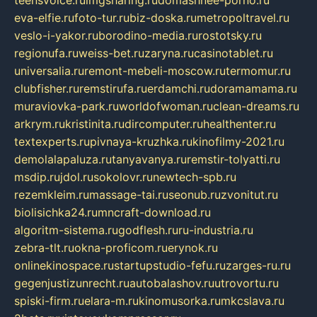
teensvoice.ru
imgsharing.ru
domashnee-porno.ru
eva-elfie.ru
foto-tur.ru
biz-doska.ru
metropoltravel.ru
veslo-i-yakor.ru
borodino-media.ru
rostotsky.ru
regionufa.ru
weiss-bet.ru
zaryna.ru
casinotablet.ru
universalia.ru
remont-mebeli-moscow.ru
termomur.ru
clubfisher.ru
remstirufa.ru
erdamchi.ru
doramamama.ru
muraviovka-park.ru
worldofwoman.ru
clean-dreams.ru
arkrym.ru
kristinita.ru
dircomputer.ru
healthenter.ru
textexperts.ru
pivnaya-kruzhka.ru
kinofilmy-2021.ru
demolalapaluza.ru
tanyavanya.ru
remstir-tolyatti.ru
msdip.ru
jdol.ru
sokolovr.ru
newtech-spb.ru
rezemkleim.ru
massage-tai.ru
seonub.ru
zvonitut.ru
biolisichka24.ru
mncraft-download.ru
algoritm-sistema.ru
godflesh.ru
ru-industria.ru
zebra-tlt.ru
okna-proficom.ru
erynok.ru
onlinekinospace.ru
startupstudio-fefu.ru
zarges-ru.ru
gegenjustizunrecht.ru
autobalashov.ru
utrovortu.ru
spiski-firm.ru
elara-m.ru
kinomusorka.ru
mkcslava.ru