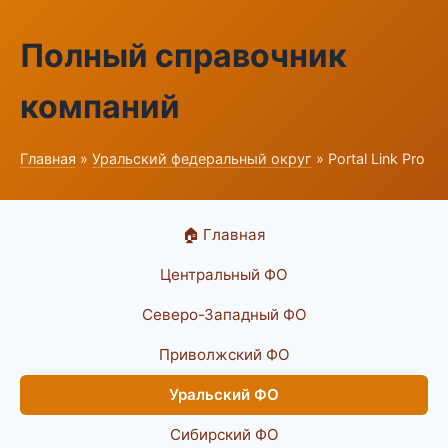
Полный справочник
компаний
Главная
»
Уральский федеральный округ
» Portal Link Pro
🏠 Главная
Центральный ФО
Северо-Западный ФО
Приволжский ФО
Уральский ФО
Сибирский ФО