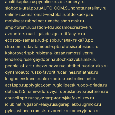
analitikaplus.ru
spyonline.ru
zosikamery.ru
sloboda-ural.pp.ru
AUTO-COM.SU
hohota.net
alimy.ru
online-z.com
aromat-vostoka.ru
otdelkaexp.ru
mobilvest.ru
bbd.net.ru
mebelshop.msk.ru
smp-forum.ru
bastion-td.ru
kosmoscreative.ru
avrmotors.ru
art-galadesign.ru
tiffany-c.ru
ecostep-samara.ru
d-p.spb.ru
галактика73.рф
sko.com.ru
davitamebel-spb.ru
fotsis.ru
tesiaes.ru
kokoroyari.spb.ru
blesna-kazan.ru
mossilver.ru
lenderoq.ru
sergeydobrin.ru
tochkazvuka.msk.ru
people-of-art.ru
bezzubova.ru
clubtibet.ru
orior-aks.ru
dynamoauto.ru
szk-favorit.ru
carlines.ru
flatnsk.ru
kingbolenskaner.ru
alex-motor.ru
astroline.net.ru
act1.spb.ru
polyglot.com.ru
gidlipetsk.ru
ooo-driada.ru
detsad125.ru
mir-zdoroviya.ru
bruslanovo.ru
siterem.ru
council.spb.ru
лодкипатриот.рф
kafekolizey.ru
iclub.net.ru
gazon-easy.ru
sugarepilekb.ru
grinox.ru
pylesostineco.ru
msts-ozarenie.ru
kameryjooan.ru