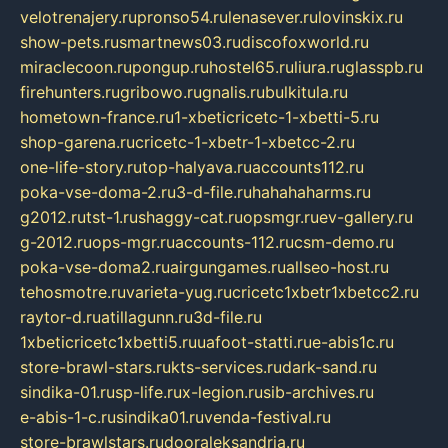
velotrenajery.ru
pronso54.ru
lenasever.ru
lovinskix.ru
show-pets.ru
smartnews03.ru
discofoxworld.ru
miraclecoon.ru
pongup.ru
hostel65.ru
liura.ru
glasspb.ru
firehunters.ru
gribowo.ru
gnalis.ru
bulkitula.ru
hometown-france.ru
1-xbeticricetc-1-xbetti-5.ru
shop-garena.ru
cricetc-1-xbetr-1-xbetcc-2.ru
one-life-story.ru
top-halyava.ru
accounts112.ru
poka-vse-doma-2.ru
3-d-file.ru
hahahaharms.ru
g2012.ru
tst-1.ru
shaggy-cat.ru
opsmgr.ru
ev-gallery.ru
g-2012.ru
ops-mgr.ru
accounts-112.ru
csm-demo.ru
poka-vse-doma2.ru
airgungames.ru
allseo-host.ru
tehosmotre.ru
varieta-yug.ru
cricetc1xbetr1xbetcc2.ru
raytor-d.ru
atillagunn.ru
3d-file.ru
1xbeticricetc1xbetti5.ru
uafoot-statti.ru
e-abis1c.ru
store-brawl-stars.ru
kts-services.ru
dark-sand.ru
sindika-01.ru
sp-life.ru
x-legion.ru
sib-archives.ru
e-abis-1-c.ru
sindika01.ru
venda-festival.ru
store-brawlstars.ru
dooraleksandria.ru