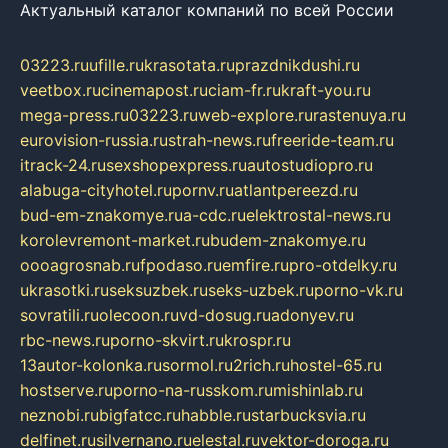
Актуальный каталог компаний по всей России
03223.ru
ufille.ru
krasotata.ru
prazdnikdushi.ru
veetbox.ru
cinemapost.ru
ciam-fr.ru
kraft-you.ru
mega-press.ru
03223.ru
web-explore.ru
rastenuya.ru
eurovision-russia.ru
strah-news.ru
freeride-team.ru
itrack-24.ru
sexshopexpress.ru
autostudiopro.ru
alabuga-cityhotel.ru
pornv.ru
atlantpereezd.ru
bud-em-znakomye.ru
a-cdc.ru
elektrostal-news.ru
korolevremont-market.ru
budem-znakomye.ru
oooagrosnab.ru
fpodaso.ru
emfire.ru
pro-otdelky.ru
ukrasotki.ru
seksuzbek.ru
seks-uzbek.ru
porno-vk.ru
sovratili.ru
olecoon.ru
vd-dosug.ru
adonyev.ru
rbc-news.ru
porno-skvirt.ru
krospr.ru
13autor-kolonka.ru
sormol.ru
2rich.ru
hostel-65.ru
hostserve.ru
porno-na-russkom.ru
mishinlab.ru
neznobi.ru
bigfatcc.ru
habble.ru
starbucksvia.ru
delfinet.ru
silvernano.ru
elestal.ru
vektor-doroga.ru