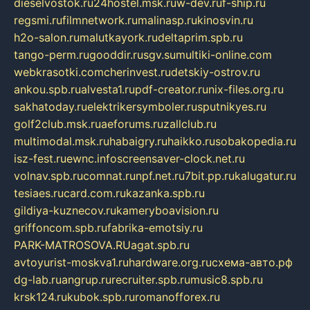
dieselvostok.ru
24hostel.msk.ru
w-dev.ru
f-ship.ru
regsmi.ru
filmnetwork.ru
malinasp.ru
kinosvin.ru
h2o-salon.ru
malutkayork.ru
deltaprim.spb.ru
tango-perm.ru
gooddir.ru
sgv.su
multiki-online.com
webkrasotki.com
cherinvest.ru
detskiy-ostrov.ru
ankou.spb.ru
alvesta1.ru
pdf-creator.ru
nix-files.org.ru
sakhatoday.ru
elektrikersymboler.ru
sputnikyes.ru
golf2club.msk.ru
aeforums.ru
zallclub.ru
multimodal.msk.ru
habaigry.ru
haikko.ru
sobakopedia.ru
isz-fest.ru
ewnc.info
screensaver-clock.net.ru
volnav.spb.ru
comnat.ru
npf.net.ru
7bit.pp.ru
kalugatur.ru
tesiaes.ru
card.com.ru
kazanka.spb.ru
gildiya-kuznecov.ru
kameryboavision.ru
griffoncom.spb.ru
fabrika-emotsiy.ru
PARK-MATROSOVA.RU
agat.spb.ru
avtoyurist-moskva1.ru
hardware.org.ru
схема-авто.рф
dg-lab.ru
angrup.ru
recruiter.spb.ru
music8.spb.ru
krsk124.ru
kubok.spb.ru
romanofforex.ru