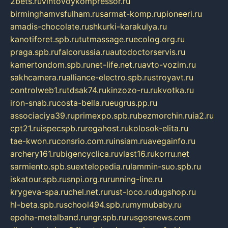
2bets.ru
vintovoykompressor.ru
birminghamvsfulham.ru
sarmat-komp.ru
pioneeri.ru
amadis-chocolate.ru
shkurki-karakulya.ru
kanotiforet.spb.ru
tutmassage.ru
ecolog.org.ru
praga.spb.ru
falcorussia.ru
autodoctorservis.ru
kamertondom.spb.ru
net-life.net.ru
avto-vozim.ru
sakhcamera.ru
alliance-electro.spb.ru
stroyavt.ru
controlweb1.ru
tdsak74.ru
kinzozo-ru.ru
kvotka.ru
iron-snab.ru
costa-bella.ru
eugrus.pp.ru
associaciya39.ru
primexpo.spb.ru
bezmorchin.ru
ia2.ru
cpt21.ru
ispecspb.ru
regahost.ru
kolosok-elita.ru
tae-kwon.ru
consrio.com.ru
insiam.ru
avegainfo.ru
archery161.ru
bigencyclica.ru
vlast16.ru
korru.net
sarmiento.spb.su
extelopedia.ru
lammin-suo.spb.ru
iskatour.spb.ru
snpi.org.ru
running-line.ru
krygeva-spa.ru
chel.net.ru
rust-loco.ru
dugshop.ru
hl-beta.spb.ru
school494.spb.ru
mymubaby.ru
epoha-metalband.ru
ngr.spb.ru
rusgosnews.com