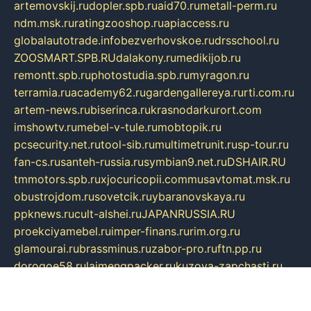
artemovskij.ru
dopler.spb.ru
aid70.ru
metall-perm.ru
ndm.msk.ru
ratingzooshop.ru
apiaccess.ru
globalautotrade.info
bezverhovskoe.ru
drsschool.ru
ZOOSMART.SPB.RU
dalakony.ru
medikijob.ru
remontt.spb.ru
photostudia.spb.ru
myragon.ru
terramia.ru
academy62.ru
gardengallereya.ru
rti.com.ru
artem-news.ru
biserinca.ru
krasnodarkurort.com
imshowtv.ru
mebel-v-tule.ru
mobtopik.ru
pcsecurity.net.ru
tool-sib.ru
multimetrunit.ru
sp-tour.ru
fan-cs.ru
santeh-russia.ru
symbian9.net.ru
DSHAIR.RU
tmmotors.spb.ru
xjocuricopii.com
musavtomat.msk.ru
obustrojdom.ru
sovetcik.ru
ybaranovskaya.ru
ppknews.ru
cult-alshei.ru
JAPANRUSSIA.RU
proekciyamebel.ru
imper-finans.ru
rim.org.ru
glamourai.ru
brassminus.ru
zabor-pro.ru
ftn.pp.ru
dorogoe58.ru
laimengpacker.ru
kuzova-zapchasti.ru
sageerp.ru
taxodrom.ru
dsrazvitie.ru
hardcity.net.ru
ratinghomegames.ru
topservice25.ru
gubernyan.ru