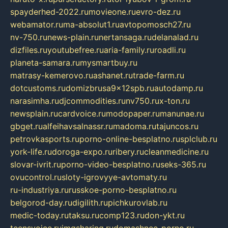
spayderhed-2022.ru
movieone.ru
evro-dez.ru
webamator.ru
ma-absolut1.ru
avtopomosch27.ru
nv-750.ru
news-plain.ru
nertansaga.ru
delanalad.ru
dizfiles.ru
youtubefree.ru
aria-family.ru
roadli.ru
planeta-samara.ru
mysmartbuy.ru
matrasy-kemerovo.ru
ashanet.ru
trade-farm.ru
dotcustoms.ru
domizbrusa9x12spb.ru
autodamp.ru
narasimha.ru
djcommodities.ru
nv750.ru
x-ton.ru
newsplain.ru
cardvoice.ru
modopaper.ru
manunae.ru
gbget.ru
alfeihavsalnassr.ru
madoma.ru
tajuncos.ru
petrovkasports.ru
porno-online-besplatno.ru
splclub.ru
york-life.ru
doroga-expo.ru
ribery.ru
cleanmedicine.ru
slovar-ivrit.ru
porno-video-besplatno.ru
seks-365.ru
ovucontrol.ru
sloty-igrovyye-avtomaty.ru
ru-industriya.ru
russkoe-porno-besplatno.ru
belgorod-day.ru
digilith.ru
pichkurovlab.ru
medic-today.ru
taksu.ru
comp123.ru
don-ykt.ru