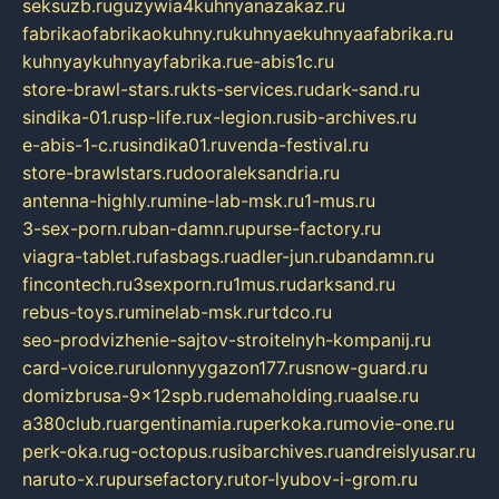
seksuzb.ru
guzywia4kuhnyanazakaz.ru
fabrikaofabrikaokuhny.ru
kuhnyaekuhnyaafabrika.ru
kuhnyaykuhnyayfabrika.ru
e-abis1c.ru
store-brawl-stars.ru
kts-services.ru
dark-sand.ru
sindika-01.ru
sp-life.ru
x-legion.ru
sib-archives.ru
e-abis-1-c.ru
sindika01.ru
venda-festival.ru
store-brawlstars.ru
dooraleksandria.ru
antenna-highly.ru
mine-lab-msk.ru
1-mus.ru
3-sex-porn.ru
ban-damn.ru
purse-factory.ru
viagra-tablet.ru
fasbags.ru
adler-jun.ru
bandamn.ru
fincontech.ru
3sexporn.ru
1mus.ru
darksand.ru
rebus-toys.ru
minelab-msk.ru
rtdco.ru
seo-prodvizhenie-sajtov-stroitelnyh-kompanij.ru
card-voice.ru
rulonnyygazon177.ru
snow-guard.ru
domizbrusa-9x12spb.ru
demaholding.ru
aalse.ru
a380club.ru
argentinamia.ru
perkoka.ru
movie-one.ru
perk-oka.ru
g-octopus.ru
sibarchives.ru
andreislyusar.ru
naruto-x.ru
pursefactory.ru
tor-lyubov-i-grom.ru