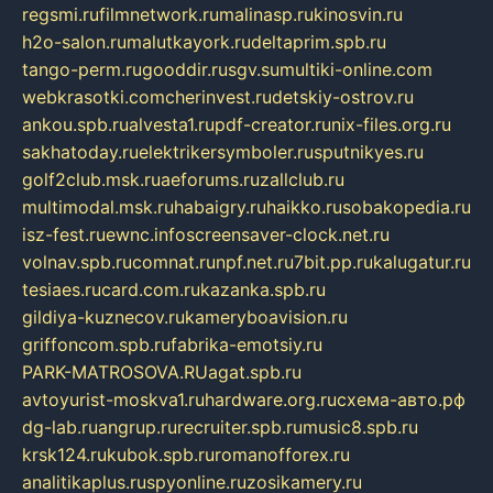
regsmi.ru
filmnetwork.ru
malinasp.ru
kinosvin.ru
h2o-salon.ru
malutkayork.ru
deltaprim.spb.ru
tango-perm.ru
gooddir.ru
sgv.su
multiki-online.com
webkrasotki.com
cherinvest.ru
detskiy-ostrov.ru
ankou.spb.ru
alvesta1.ru
pdf-creator.ru
nix-files.org.ru
sakhatoday.ru
elektrikersymboler.ru
sputnikyes.ru
golf2club.msk.ru
aeforums.ru
zallclub.ru
multimodal.msk.ru
habaigry.ru
haikko.ru
sobakopedia.ru
isz-fest.ru
ewnc.info
screensaver-clock.net.ru
volnav.spb.ru
comnat.ru
npf.net.ru
7bit.pp.ru
kalugatur.ru
tesiaes.ru
card.com.ru
kazanka.spb.ru
gildiya-kuznecov.ru
kameryboavision.ru
griffoncom.spb.ru
fabrika-emotsiy.ru
PARK-MATROSOVA.RU
agat.spb.ru
avtoyurist-moskva1.ru
hardware.org.ru
схема-авто.рф
dg-lab.ru
angrup.ru
recruiter.spb.ru
music8.spb.ru
krsk124.ru
kubok.spb.ru
romanofforex.ru
analitikaplus.ru
spyonline.ru
zosikamery.ru