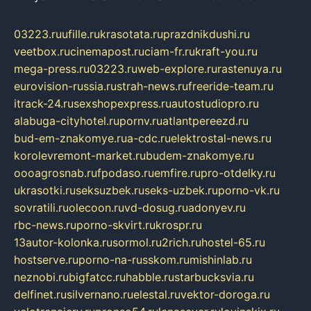
03223.ru
ufille.ru
krasotata.ru
prazdnikdushi.ru
veetbox.ru
cinemapost.ru
ciam-fr.ru
kraft-you.ru
mega-press.ru
03223.ru
web-explore.ru
rastenuya.ru
eurovision-russia.ru
strah-news.ru
freeride-team.ru
itrack-24.ru
sexshopexpress.ru
autostudiopro.ru
alabuga-cityhotel.ru
pornv.ru
atlantpereezd.ru
bud-em-znakomye.ru
a-cdc.ru
elektrostal-news.ru
korolevremont-market.ru
budem-znakomye.ru
oooagrosnab.ru
fpodaso.ru
emfire.ru
pro-otdelky.ru
ukrasotki.ru
seksuzbek.ru
seks-uzbek.ru
porno-vk.ru
sovratili.ru
olecoon.ru
vd-dosug.ru
adonyev.ru
rbc-news.ru
porno-skvirt.ru
krospr.ru
13autor-kolonka.ru
sormol.ru
2rich.ru
hostel-65.ru
hostserve.ru
porno-na-russkom.ru
mishinlab.ru
neznobi.ru
bigfatcc.ru
habble.ru
starbucksvia.ru
delfinet.ru
silvernano.ru
elestal.ru
vektor-doroga.ru