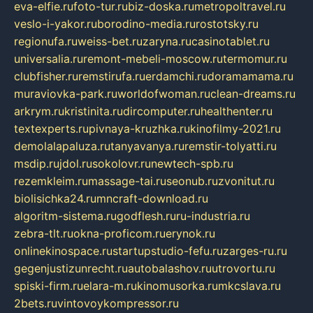
eva-elfie.ru
foto-tur.ru
biz-doska.ru
metropoltravel.ru
veslo-i-yakor.ru
borodino-media.ru
rostotsky.ru
regionufa.ru
weiss-bet.ru
zaryna.ru
casinotablet.ru
universalia.ru
remont-mebeli-moscow.ru
termomur.ru
clubfisher.ru
remstirufa.ru
erdamchi.ru
doramamama.ru
muraviovka-park.ru
worldofwoman.ru
clean-dreams.ru
arkrym.ru
kristinita.ru
dircomputer.ru
healthenter.ru
textexperts.ru
pivnaya-kruzhka.ru
kinofilmy-2021.ru
demolalapaluza.ru
tanyavanya.ru
remstir-tolyatti.ru
msdip.ru
jdol.ru
sokolovr.ru
newtech-spb.ru
rezemkleim.ru
massage-tai.ru
seonub.ru
zvonitut.ru
biolisichka24.ru
mncraft-download.ru
algoritm-sistema.ru
godflesh.ru
ru-industria.ru
zebra-tlt.ru
okna-proficom.ru
erynok.ru
onlinekinospace.ru
startupstudio-fefu.ru
zarges-ru.ru
gegenjustizunrecht.ru
autobalashov.ru
utrovortu.ru
spiski-firm.ru
elara-m.ru
kinomusorka.ru
mkcslava.ru
2bets.ru
vintovoykompressor.ru