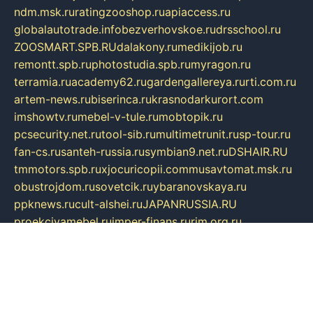
ndm.msk.ru
ratingzooshop.ru
apiaccess.ru
globalautotrade.info
bezverhovskoe.ru
drsschool.ru
ZOOSMART.SPB.RU
dalakony.ru
medikijob.ru
remontt.spb.ru
photostudia.spb.ru
myragon.ru
terramia.ru
academy62.ru
gardengallereya.ru
rti.com.ru
artem-news.ru
biserinca.ru
krasnodarkurort.com
imshowtv.ru
mebel-v-tule.ru
mobtopik.ru
pcsecurity.net.ru
tool-sib.ru
multimetrunit.ru
sp-tour.ru
fan-cs.ru
santeh-russia.ru
symbian9.net.ru
DSHAIR.RU
tmmotors.spb.ru
xjocuricopii.com
musavtomat.msk.ru
obustrojdom.ru
sovetcik.ru
ybaranovskaya.ru
ppknews.ru
cult-alshei.ru
JAPANRUSSIA.RU
proekciyamebel.ru
imper-finans.ru
rim.org.ru
glamourai.ru
brassminus.ru
zabor-pro.ru
ftn.pp.ru
dorogoe58.ru
laimengpacker.ru
kuzova-zapchasti.ru
sageerp.ru
taxodrom.ru
dsrazvitie.ru
hardcity.net.ru
ratinghomegames.ru
topservice25.ru
gubernyan.ru
gtglasslined.ru
ii4.ru
tssport.spb.ru
andorra24.com