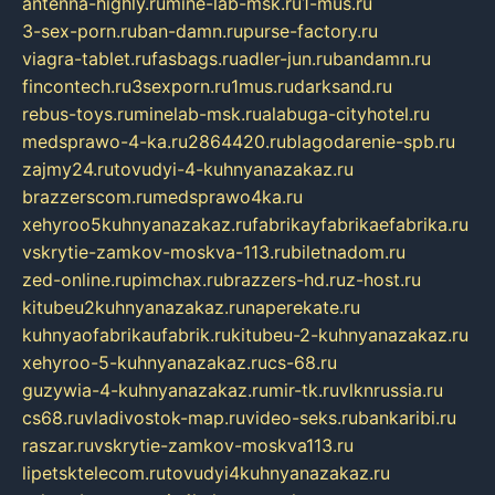
antenna-highly.ru
mine-lab-msk.ru
1-mus.ru
3-sex-porn.ru
ban-damn.ru
purse-factory.ru
viagra-tablet.ru
fasbags.ru
adler-jun.ru
bandamn.ru
fincontech.ru
3sexporn.ru
1mus.ru
darksand.ru
rebus-toys.ru
minelab-msk.ru
alabuga-cityhotel.ru
medsprawo-4-ka.ru
2864420.ru
blagodarenie-spb.ru
zajmy24.ru
tovudyi-4-kuhnyanazakaz.ru
brazzerscom.ru
medsprawo4ka.ru
xehyroo5kuhnyanazakaz.ru
fabrikayfabrikaefabrika.ru
vskrytie-zamkov-moskva-113.ru
biletnadom.ru
zed-online.ru
pimchax.ru
brazzers-hd.ru
z-host.ru
kitubeu2kuhnyanazakaz.ru
naperekate.ru
kuhnyaofabrikaufabrik.ru
kitubeu-2-kuhnyanazakaz.ru
xehyroo-5-kuhnyanazakaz.ru
cs-68.ru
guzywia-4-kuhnyanazakaz.ru
mir-tk.ru
vlknrussia.ru
cs68.ru
vladivostok-map.ru
video-seks.ru
bankaribi.ru
raszar.ru
vskrytie-zamkov-moskva113.ru
lipetsktelecom.ru
tovudyi4kuhnyanazakaz.ru