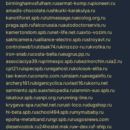
birminghamvsfulham.ru
sarmat-komp.ru
pioneeri.ru
amadis-chocolate.ru
shkurki-karakulya.ru
kanotiforet.spb.ru
tutmassage.ru
ecolog.org.ru
praga.spb.ru
falcorussia.ru
autodoctorservis.ru
kamertondom.spb.ru
net-life.net.ru
avto-vozim.ru
sakhcamera.ru
alliance-electro.spb.ru
stroyavt.ru
controlweb1.ru
tdsak74.ru
kinzozo-ru.ru
kvotka.ru
iron-snab.ru
costa-bella.ru
eugrus.pp.ru
associaciya39.ru
primexpo.spb.ru
bezmorchin.ru
ia2.ru
cpt21.ru
ispecspb.ru
regahost.ru
kolosok-elita.ru
tae-kwon.ru
consrio.com.ru
insiam.ru
avegainfo.ru
archery161.ru
bigencyclica.ru
vlast16.ru
korru.net
sarmiento.spb.su
extelopedia.ru
lammin-suo.spb.ru
iskatour.spb.ru
snpi.org.ru
running-line.ru
krygeva-spa.ru
chel.net.ru
rust-loco.ru
dugshop.ru
hl-beta.spb.ru
school494.spb.ru
mymubaby.ru
epoha-metalband.ru
ngr.spb.ru
rusgosnews.com
dieselvostok.ru
24hostel.msk.ru
w-dev.ru
f-ship.ru