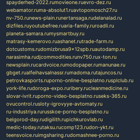
spayderhed-2022.ru
movieone.ru
evro-dez.ru
webamator.ru
ma-absolut1.ru
avtopomosch27.ru
nv-750.ru
news-plain.ru
nertansaga.ru
delanalad.ru
dizfiles.ru
youtubefree.ru
aria-family.ru
roadli.ru
planeta-samara.ru
mysmartbuy.ru
matrasy-kemerovo.ru
ashanet.ru
trade-farm.ru
dotcustoms.ru
domizbrusa9x12spb.ru
autodamp.ru
narasimha.ru
djcommodities.ru
nv750.ru
x-ton.ru
newsplain.ru
cardvoice.ru
modopaper.ru
manunae.ru
gbget.ru
alfeihavsalnassr.ru
madoma.ru
tajuncos.ru
petrovkasports.ru
porno-online-besplatno.ru
splclub.ru
york-life.ru
doroga-expo.ru
ribery.ru
cleanmedicine.ru
slovar-ivrit.ru
porno-video-besplatno.ru
seks-365.ru
ovucontrol.ru
sloty-igrovyye-avtomaty.ru
ru-industriya.ru
russkoe-porno-besplatno.ru
belgorod-day.ru
digilith.ru
pichkurovlab.ru
medic-today.ru
taksu.ru
comp123.ru
don-ykt.ru
teensvoice.ru
imgsharing.ru
domashnee-porno.ru