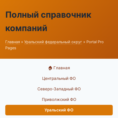
Полный справочник
компаний
Главная
»
Уральский федеральный округ
» Portal Pro
Pages
🏠 Главная
Центральный ФО
Северо-Западный ФО
Приволжский ФО
Уральский ФО