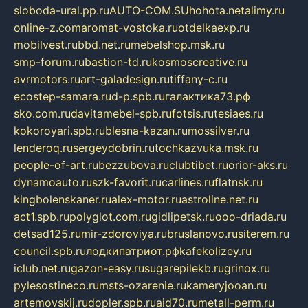
sloboda-ural.pp.ru
AUTO-COM.SU
hohota.net
alimy.ru
online-z.com
aromat-vostoka.ru
otdelkaexp.ru
mobilvest.ru
bbd.net.ru
mebelshop.msk.ru
smp-forum.ru
bastion-td.ru
kosmoscreative.ru
avrmotors.ru
art-galadesign.ru
tiffany-c.ru
ecostep-samara.ru
d-p.spb.ru
галактика73.рф
sko.com.ru
davitamebel-spb.ru
fotsis.ru
tesiaes.ru
kokoroyari.spb.ru
blesna-kazan.ru
mossilver.ru
lenderoq.ru
sergeydobrin.ru
tochkazvuka.msk.ru
people-of-art.ru
bezzubova.ru
clubtibet.ru
orior-aks.ru
dynamoauto.ru
szk-favorit.ru
carlines.ru
flatnsk.ru
kingbolenskaner.ru
alex-motor.ru
astroline.net.ru
act1.spb.ru
polyglot.com.ru
gidlipetsk.ru
ooo-driada.ru
detsad125.ru
mir-zdoroviya.ru
bruslanovo.ru
siterem.ru
council.spb.ru
лодкипатриот.рф
kafekolizey.ru
iclub.net.ru
gazon-easy.ru
sugarepilekb.ru
grinox.ru
pylesostineco.ru
msts-ozarenie.ru
kameryjooan.ru
artemovskij.ru
dopler.spb.ru
aid70.ru
metall-perm.ru