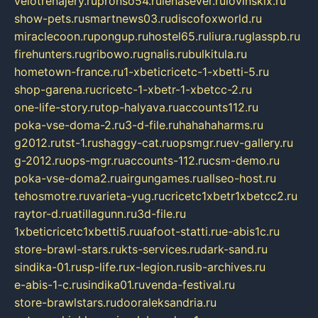
velotrenajery.ru
pronso54.ru
lenasever.ru
lovinskix.ru
show-pets.ru
smartnews03.ru
discofoxworld.ru
miraclecoon.ru
pongup.ru
hostel65.ru
liura.ru
glasspb.ru
firehunters.ru
gribowo.ru
gnalis.ru
bulkitula.ru
hometown-france.ru
1-xbeticricetc-1-xbetti-5.ru
shop-garena.ru
cricetc-1-xbetr-1-xbetcc-2.ru
one-life-story.ru
top-halyava.ru
accounts112.ru
poka-vse-doma-2.ru
3-d-file.ru
hahahaharms.ru
g2012.ru
tst-1.ru
shaggy-cat.ru
opsmgr.ru
ev-gallery.ru
g-2012.ru
ops-mgr.ru
accounts-112.ru
csm-demo.ru
poka-vse-doma2.ru
airgungames.ru
allseo-host.ru
tehosmotre.ru
varieta-yug.ru
cricetc1xbetr1xbetcc2.ru
raytor-d.ru
atillagunn.ru
3d-file.ru
1xbeticricetc1xbetti5.ru
uafoot-statti.ru
e-abis1c.ru
store-brawl-stars.ru
kts-services.ru
dark-sand.ru
sindika-01.ru
sp-life.ru
x-legion.ru
sib-archives.ru
e-abis-1-c.ru
sindika01.ru
venda-festival.ru
store-brawlstars.ru
dooraleksandria.ru