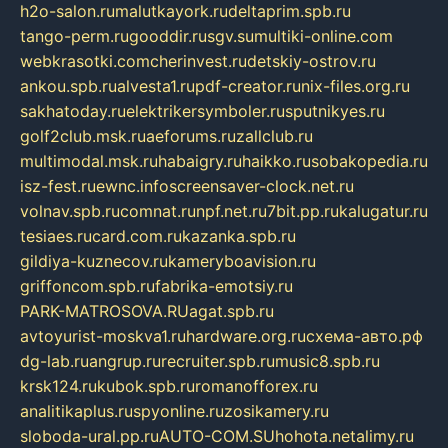
h2o-salon.ru
malutkayork.ru
deltaprim.spb.ru
tango-perm.ru
gooddir.ru
sgv.su
multiki-online.com
webkrasotki.com
cherinvest.ru
detskiy-ostrov.ru
ankou.spb.ru
alvesta1.ru
pdf-creator.ru
nix-files.org.ru
sakhatoday.ru
elektrikersymboler.ru
sputnikyes.ru
golf2club.msk.ru
aeforums.ru
zallclub.ru
multimodal.msk.ru
habaigry.ru
haikko.ru
sobakopedia.ru
isz-fest.ru
ewnc.info
screensaver-clock.net.ru
volnav.spb.ru
comnat.ru
npf.net.ru
7bit.pp.ru
kalugatur.ru
tesiaes.ru
card.com.ru
kazanka.spb.ru
gildiya-kuznecov.ru
kameryboavision.ru
griffoncom.spb.ru
fabrika-emotsiy.ru
PARK-MATROSOVA.RU
agat.spb.ru
avtoyurist-moskva1.ru
hardware.org.ru
схема-авто.рф
dg-lab.ru
angrup.ru
recruiter.spb.ru
music8.spb.ru
krsk124.ru
kubok.spb.ru
romanofforex.ru
analitikaplus.ru
spyonline.ru
zosikamery.ru
sloboda-ural.pp.ru
AUTO-COM.SU
hohota.net
alimy.ru