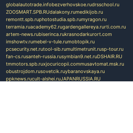
globalautotrade.info
bezverhovskoe.ru
drsschool.ru
ZOOSMART.SPB.RU
dalakony.ru
medikijob.ru
remontt.spb.ru
photostudia.spb.ru
myragon.ru
terramia.ru
academy62.ru
gardengallereya.ru
rti.com.ru
artem-news.ru
biserinca.ru
krasnodarkurort.com
imshowtv.ru
mebel-v-tule.ru
mobtopik.ru
pcsecurity.net.ru
tool-sib.ru
multimetrunit.ru
sp-tour.ru
fan-cs.ru
santeh-russia.ru
symbian9.net.ru
DSHAIR.RU
tmmotors.spb.ru
xjocuricopii.com
musavtomat.msk.ru
obustrojdom.ru
sovetcik.ru
ybaranovskaya.ru
ppknews.ru
cult-alshei.ru
JAPANRUSSIA.RU
proekciyamebel.ru
imper-finans.ru
rim.org.ru
glamourai.ru
brassminus.ru
zabor-pro.ru
ftn.pp.ru
dorogoe58.ru
laimengpacker.ru
kuzova-zapchasti.ru
sageerp.ru
taxodrom.ru
dsrazvitie.ru
hardcity.net.ru
ratinghomegames.ru
topservice25.ru
gubernyan.ru
gtglasslined.ru
ii4.ru
tssport.spb.ru
andorra24.com
blackwallstreet.ru
oboimos.ru
optim-doors.com.ru