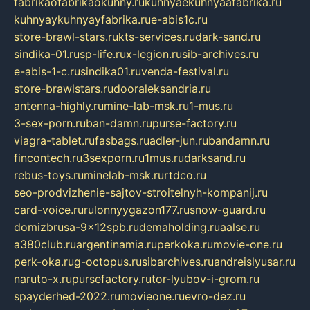
fabrikaofabrikaokuhny.ru
kuhnyaekuhnyaafabrika.ru
kuhnyaykuhnyayfabrika.ru
e-abis1c.ru
store-brawl-stars.ru
kts-services.ru
dark-sand.ru
sindika-01.ru
sp-life.ru
x-legion.ru
sib-archives.ru
e-abis-1-c.ru
sindika01.ru
venda-festival.ru
store-brawlstars.ru
dooraleksandria.ru
antenna-highly.ru
mine-lab-msk.ru
1-mus.ru
3-sex-porn.ru
ban-damn.ru
purse-factory.ru
viagra-tablet.ru
fasbags.ru
adler-jun.ru
bandamn.ru
fincontech.ru
3sexporn.ru
1mus.ru
darksand.ru
rebus-toys.ru
minelab-msk.ru
rtdco.ru
seo-prodvizhenie-sajtov-stroitelnyh-kompanij.ru
card-voice.ru
rulonnyygazon177.ru
snow-guard.ru
domizbrusa-9x12spb.ru
demaholding.ru
aalse.ru
a380club.ru
argentinamia.ru
perkoka.ru
movie-one.ru
perk-oka.ru
g-octopus.ru
sibarchives.ru
andreislyusar.ru
naruto-x.ru
pursefactory.ru
tor-lyubov-i-grom.ru
spayderhed-2022.ru
movieone.ru
evro-dez.ru