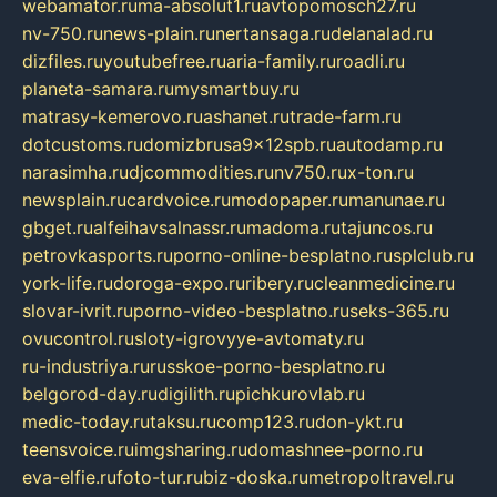
webamator.ru
ma-absolut1.ru
avtopomosch27.ru
nv-750.ru
news-plain.ru
nertansaga.ru
delanalad.ru
dizfiles.ru
youtubefree.ru
aria-family.ru
roadli.ru
planeta-samara.ru
mysmartbuy.ru
matrasy-kemerovo.ru
ashanet.ru
trade-farm.ru
dotcustoms.ru
domizbrusa9x12spb.ru
autodamp.ru
narasimha.ru
djcommodities.ru
nv750.ru
x-ton.ru
newsplain.ru
cardvoice.ru
modopaper.ru
manunae.ru
gbget.ru
alfeihavsalnassr.ru
madoma.ru
tajuncos.ru
petrovkasports.ru
porno-online-besplatno.ru
splclub.ru
york-life.ru
doroga-expo.ru
ribery.ru
cleanmedicine.ru
slovar-ivrit.ru
porno-video-besplatno.ru
seks-365.ru
ovucontrol.ru
sloty-igrovyye-avtomaty.ru
ru-industriya.ru
russkoe-porno-besplatno.ru
belgorod-day.ru
digilith.ru
pichkurovlab.ru
medic-today.ru
taksu.ru
comp123.ru
don-ykt.ru
teensvoice.ru
imgsharing.ru
domashnee-porno.ru
eva-elfie.ru
foto-tur.ru
biz-doska.ru
metropoltravel.ru