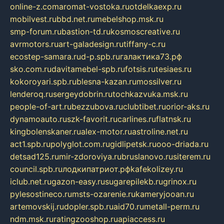
online-z.com
aromat-vostoka.ru
otdelkaexp.ru
mobilvest.ru
bbd.net.ru
mebelshop.msk.ru
smp-forum.ru
bastion-td.ru
kosmoscreative.ru
avrmotors.ru
art-galadesign.ru
tiffany-c.ru
ecostep-samara.ru
d-p.spb.ru
галактика73.рф
sko.com.ru
davitamebel-spb.ru
fotsis.ru
tesiaes.ru
kokoroyari.spb.ru
blesna-kazan.ru
mossilver.ru
lenderoq.ru
sergeydobrin.ru
tochkazvuka.msk.ru
people-of-art.ru
bezzubova.ru
clubtibet.ru
orior-aks.ru
dynamoauto.ru
szk-favorit.ru
carlines.ru
flatnsk.ru
kingbolenskaner.ru
alex-motor.ru
astroline.net.ru
act1.spb.ru
polyglot.com.ru
gidlipetsk.ru
ooo-driada.ru
detsad125.ru
mir-zdoroviya.ru
bruslanovo.ru
siterem.ru
council.spb.ru
лодкипатриот.рф
kafekolizey.ru
iclub.net.ru
gazon-easy.ru
sugarepilekb.ru
grinox.ru
pylesostineco.ru
msts-ozarenie.ru
kameryjooan.ru
artemovskij.ru
dopler.spb.ru
aid70.ru
metall-perm.ru
ndm.msk.ru
ratingzooshop.ru
apiaccess.ru