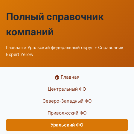
Полный справочник
компаний
Главная
»
Уральский федеральный округ
» Справочник
Expert Yellow
🏠 Главная
Центральный ФО
Северо-Западный ФО
Приволжский ФО
Уральский ФО