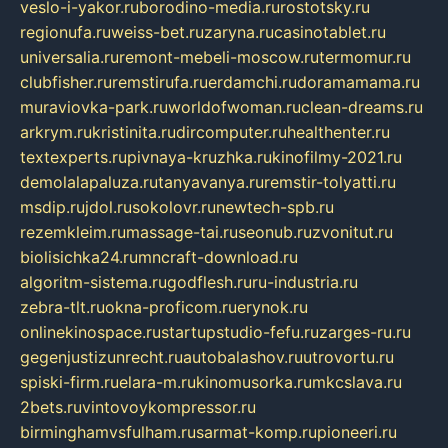
veslo-i-yakor.ru
borodino-media.ru
rostotsky.ru
regionufa.ru
weiss-bet.ru
zaryna.ru
casinotablet.ru
universalia.ru
remont-mebeli-moscow.ru
termomur.ru
clubfisher.ru
remstirufa.ru
erdamchi.ru
doramamama.ru
muraviovka-park.ru
worldofwoman.ru
clean-dreams.ru
arkrym.ru
kristinita.ru
dircomputer.ru
healthenter.ru
textexperts.ru
pivnaya-kruzhka.ru
kinofilmy-2021.ru
demolalapaluza.ru
tanyavanya.ru
remstir-tolyatti.ru
msdip.ru
jdol.ru
sokolovr.ru
newtech-spb.ru
rezemkleim.ru
massage-tai.ru
seonub.ru
zvonitut.ru
biolisichka24.ru
mncraft-download.ru
algoritm-sistema.ru
godflesh.ru
ru-industria.ru
zebra-tlt.ru
okna-proficom.ru
erynok.ru
onlinekinospace.ru
startupstudio-fefu.ru
zarges-ru.ru
gegenjustizunrecht.ru
autobalashov.ru
utrovortu.ru
spiski-firm.ru
elara-m.ru
kinomusorka.ru
mkcslava.ru
2bets.ru
vintovoykompressor.ru
birminghamvsfulham.ru
sarmat-komp.ru
pioneeri.ru