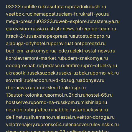
03223.ru
ufille.ru
krasotata.ru
prazdnikdushi.ru
veetbox.ru
cinemapost.ru
ciam-fr.ru
kraft-you.ru
mega-press.ru
03223.ru
web-explore.ru
rastenuya.ru
eurovision-russia.ru
strah-news.ru
freeride-team.ru
itrack-24.ru
sexshopexpress.ru
autostudiopro.ru
alabuga-cityhotel.ru
pornv.ru
atlantpereezd.ru
bud-em-znakomye.ru
a-cdc.ru
elektrostal-news.ru
korolevremont-market.ru
budem-znakomye.ru
oooagrosnab.ru
fpodaso.ru
emfire.ru
pro-otdelky.ru
ukrasotki.ru
seksuzbek.ru
seks-uzbek.ru
porno-vk.ru
sovratili.ru
olecoon.ru
vd-dosug.ru
adonyev.ru
rbc-news.ru
porno-skvirt.ru
krospr.ru
13autor-kolonka.ru
sormol.ru
2rich.ru
hostel-65.ru
hostserve.ru
porno-na-russkom.ru
mishinlab.ru
neznobi.ru
bigfatcc.ru
habble.ru
starbucksvia.ru
delfinet.ru
silvernano.ru
elestal.ru
vektor-doroga.ru
velotrenajery.ru
pronso54.ru
lenasever.ru
lovinskix.ru
show-pets.ru
smartnews03.ru
discofoxworld.ru