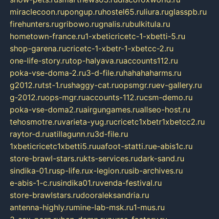
miraclecoon.ru
pongup.ru
hostel65.ru
liura.ru
glasspb.ru
firehunters.ru
gribowo.ru
gnalis.ru
bulkitula.ru
hometown-france.ru
1-xbeticricetc-1-xbetti-5.ru
shop-garena.ru
cricetc-1-xbetr-1-xbetcc-2.ru
one-life-story.ru
top-halyava.ru
accounts112.ru
poka-vse-doma-2.ru
3-d-file.ru
hahahaharms.ru
g2012.ru
tst-1.ru
shaggy-cat.ru
opsmgr.ru
ev-gallery.ru
g-2012.ru
ops-mgr.ru
accounts-112.ru
csm-demo.ru
poka-vse-doma2.ru
airgungames.ru
allseo-host.ru
tehosmotre.ru
varieta-yug.ru
cricetc1xbetr1xbetcc2.ru
raytor-d.ru
atillagunn.ru
3d-file.ru
1xbeticricetc1xbetti5.ru
uafoot-statti.ru
e-abis1c.ru
store-brawl-stars.ru
kts-services.ru
dark-sand.ru
sindika-01.ru
sp-life.ru
x-legion.ru
sib-archives.ru
e-abis-1-c.ru
sindika01.ru
venda-festival.ru
store-brawlstars.ru
dooraleksandria.ru
antenna-highly.ru
mine-lab-msk.ru
1-mus.ru