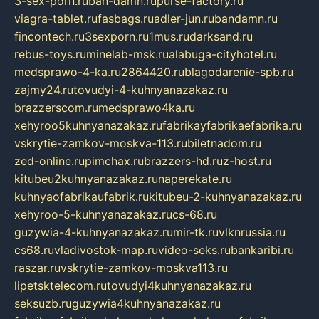
3-sex-porn.ru
ban-damn.ru
purse-factory.ru
viagra-tablet.ru
fasbags.ru
adler-jun.ru
bandamn.ru
fincontech.ru
3sexporn.ru
1mus.ru
darksand.ru
rebus-toys.ru
minelab-msk.ru
alabuga-cityhotel.ru
medsprawo-4-ka.ru
2864420.ru
blagodarenie-spb.ru
zajmy24.ru
tovudyi-4-kuhnyanazakaz.ru
brazzerscom.ru
medsprawo4ka.ru
xehyroo5kuhnyanazakaz.ru
fabrikayfabrikaefabrika.ru
vskrytie-zamkov-moskva-113.ru
biletnadom.ru
zed-online.ru
pimchax.ru
brazzers-hd.ru
z-host.ru
kitubeu2kuhnyanazakaz.ru
naperekate.ru
kuhnyaofabrikaufabrik.ru
kitubeu-2-kuhnyanazakaz.ru
xehyroo-5-kuhnyanazakaz.ru
cs-68.ru
guzywia-4-kuhnyanazakaz.ru
mir-tk.ru
vlknrussia.ru
cs68.ru
vladivostok-map.ru
video-seks.ru
bankaribi.ru
raszar.ru
vskrytie-zamkov-moskva113.ru
lipetsktelecom.ru
tovudyi4kuhnyanazakaz.ru
seksuzb.ru
guzywia4kuhnyanazakaz.ru