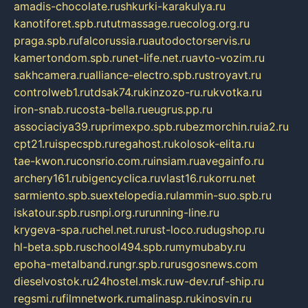
amadis-chocolate.ru
shkurki-karakulya.ru
kanotiforet.spb.ru
tutmassage.ru
ecolog.org.ru
praga.spb.ru
falcorussia.ru
autodoctorservis.ru
kamertondom.spb.ru
net-life.net.ru
avto-vozim.ru
sakhcamera.ru
alliance-electro.spb.ru
stroyavt.ru
controlweb1.ru
tdsak74.ru
kinzozo-ru.ru
kvotka.ru
iron-snab.ru
costa-bella.ru
eugrus.pp.ru
associaciya39.ru
primexpo.spb.ru
bezmorchin.ru
ia2.ru
cpt21.ru
ispecspb.ru
regahost.ru
kolosok-elita.ru
tae-kwon.ru
consrio.com.ru
insiam.ru
avegainfo.ru
archery161.ru
bigencyclica.ru
vlast16.ru
korru.net
sarmiento.spb.su
extelopedia.ru
lammin-suo.spb.ru
iskatour.spb.ru
snpi.org.ru
running-line.ru
krygeva-spa.ru
chel.net.ru
rust-loco.ru
dugshop.ru
hl-beta.spb.ru
school494.spb.ru
mymubaby.ru
epoha-metalband.ru
ngr.spb.ru
rusgosnews.com
dieselvostok.ru
24hostel.msk.ru
w-dev.ru
f-ship.ru
regsmi.ru
filmnetwork.ru
malinasp.ru
kinosvin.ru