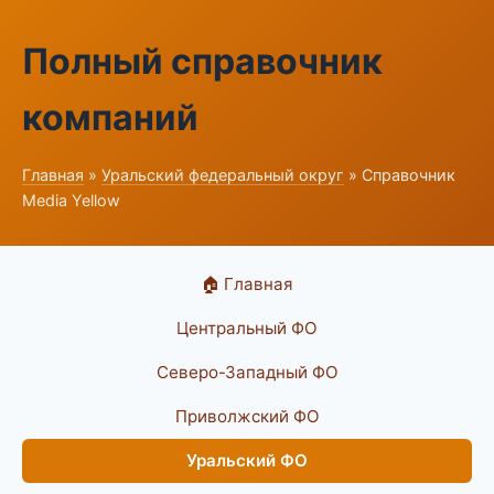
Полный справочник
компаний
Главная
»
Уральский федеральный округ
» Справочник
Media Yellow
🏠 Главная
Центральный ФО
Северо-Западный ФО
Приволжский ФО
Уральский ФО