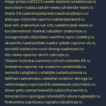
mega-press.ru
03223.ru
web-explore.ru
rastenuya.ru
eurovision-russia.ru
strah-news.ru
freeride-team.ru
itrack-24.ru
sexshopexpress.ru
autostudiopro.ru
alabuga-cityhotel.ru
pornv.ru
atlantpereezd.ru
bud-em-znakomye.ru
a-cdc.ru
elektrostal-news.ru
korolevremont-market.ru
budem-znakomye.ru
oooagrosnab.ru
fpodaso.ru
emfire.ru
pro-otdelky.ru
ukrasotki.ru
seksuzbek.ru
seks-uzbek.ru
porno-vk.ru
sovratili.ru
olecoon.ru
vd-dosug.ru
adonyev.ru
rbc-news.ru
porno-skvirt.ru
krospr.ru
13autor-kolonka.ru
sormol.ru
2rich.ru
hostel-65.ru
hostserve.ru
porno-na-russkom.ru
mishinlab.ru
neznobi.ru
bigfatcc.ru
habble.ru
starbucksvia.ru
delfinet.ru
silvernano.ru
elestal.ru
vektor-doroga.ru
velotrenajery.ru
pronso54.ru
lenasever.ru
lovinskix.ru
show-pets.ru
smartnews03.ru
discofoxworld.ru
miraclecoon.ru
pongup.ru
hostel65.ru
liura.ru
glasspb.ru
firehunters.ru
gribowo.ru
gnalis.ru
bulkitula.ru