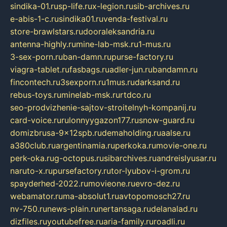
sindika-01.ru
sp-life.ru
x-legion.ru
sib-archives.ru
e-abis-1-c.ru
sindika01.ru
venda-festival.ru
store-brawlstars.ru
dooraleksandria.ru
antenna-highly.ru
mine-lab-msk.ru
1-mus.ru
3-sex-porn.ru
ban-damn.ru
purse-factory.ru
viagra-tablet.ru
fasbags.ru
adler-jun.ru
bandamn.ru
fincontech.ru
3sexporn.ru
1mus.ru
darksand.ru
rebus-toys.ru
minelab-msk.ru
rtdco.ru
seo-prodvizhenie-sajtov-stroitelnyh-kompanij.ru
card-voice.ru
rulonnyygazon177.ru
snow-guard.ru
domizbrusa-9x12spb.ru
demaholding.ru
aalse.ru
a380club.ru
argentinamia.ru
perkoka.ru
movie-one.ru
perk-oka.ru
g-octopus.ru
sibarchives.ru
andreislyusar.ru
naruto-x.ru
pursefactory.ru
tor-lyubov-i-grom.ru
spayderhed-2022.ru
movieone.ru
evro-dez.ru
webamator.ru
ma-absolut1.ru
avtopomosch27.ru
nv-750.ru
news-plain.ru
nertansaga.ru
delanalad.ru
dizfiles.ru
youtubefree.ru
aria-family.ru
roadli.ru