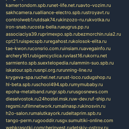
kamertondom.spb.ru
net-life.net.ru
avto-vozim.ru
sakhcamera.ru
alliance-electro.spb.ru
stroyavt.ru
controlweb1.ru
tdsak74.ru
kinzozo-ru.ru
kvotka.ru
iron-snab.ru
costa-bella.ru
eugrus.pp.ru
associaciya39.ru
primexpo.spb.ru
bezmorchin.ru
ia2.ru
cpt21.ru
ispecspb.ru
regahost.ru
kolosok-elita.ru
tae-kwon.ru
consrio.com.ru
insiam.ru
avegainfo.ru
archery161.ru
bigencyclica.ru
vlast16.ru
korru.net
sarmiento.spb.su
extelopedia.ru
lammin-suo.spb.ru
iskatour.spb.ru
snpi.org.ru
running-line.ru
krygeva-spa.ru
chel.net.ru
rust-loco.ru
dugshop.ru
hl-beta.spb.ru
school494.spb.ru
mymubaby.ru
epoha-metalband.ru
ngr.spb.ru
rusgosnews.com
dieselvostok.ru
24hostel.msk.ru
w-dev.ru
f-ship.ru
regsmi.ru
filmnetwork.ru
malinasp.ru
kinosvin.ru
h2o-salon.ru
malutkayork.ru
deltaprim.spb.ru
tango-perm.ru
gooddir.ru
sgv.su
multiki-online.com
webkrasotki.com
cherinvest.ru
detskiy-ostrov.ru