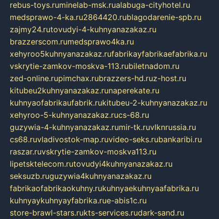
rebus-toys.ru
minelab-msk.ru
alabuga-cityhotel.ru
medsprawo-4-ka.ru
2864420.ru
blagodarenie-spb.ru
zajmy24.ru
tovudyi-4-kuhnyanazakaz.ru
brazzerscom.ru
medsprawo4ka.ru
xehyroo5kuhnyanazakaz.ru
fabrikayfabrikaefabrika.ru
vskrytie-zamkov-moskva-113.ru
biletnadom.ru
zed-online.ru
pimchax.ru
brazzers-hd.ru
z-host.ru
kitubeu2kuhnyanazakaz.ru
naperekate.ru
kuhnyaofabrikaufabrik.ru
kitubeu-2-kuhnyanazakaz.ru
xehyroo-5-kuhnyanazakaz.ru
cs-68.ru
guzywia-4-kuhnyanazakaz.ru
mir-tk.ru
vlknrussia.ru
cs68.ru
vladivostok-map.ru
video-seks.ru
bankaribi.ru
raszar.ru
vskrytie-zamkov-moskva113.ru
lipetsktelecom.ru
tovudyi4kuhnyanazakaz.ru
seksuzb.ru
guzywia4kuhnyanazakaz.ru
fabrikaofabrikaokuhny.ru
kuhnyaekuhnyaafabrika.ru
kuhnyaykuhnyayfabrika.ru
e-abis1c.ru
store-brawl-stars.ru
kts-services.ru
dark-sand.ru