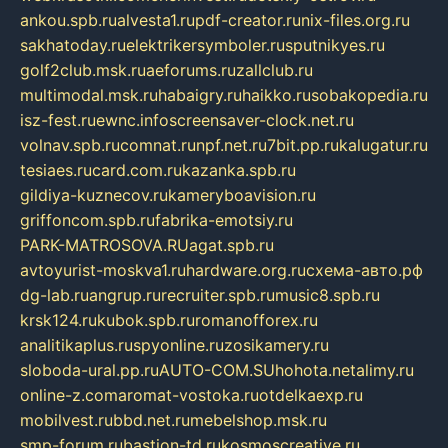
ankou.spb.ru
alvesta1.ru
pdf-creator.ru
nix-files.org.ru
sakhatoday.ru
elektrikersymboler.ru
sputnikyes.ru
golf2club.msk.ru
aeforums.ru
zallclub.ru
multimodal.msk.ru
habaigry.ru
haikko.ru
sobakopedia.ru
isz-fest.ru
ewnc.info
screensaver-clock.net.ru
volnav.spb.ru
comnat.ru
npf.net.ru
7bit.pp.ru
kalugatur.ru
tesiaes.ru
card.com.ru
kazanka.spb.ru
gildiya-kuznecov.ru
kameryboavision.ru
griffoncom.spb.ru
fabrika-emotsiy.ru
PARK-MATROSOVA.RU
agat.spb.ru
avtoyurist-moskva1.ru
hardware.org.ru
схема-авто.рф
dg-lab.ru
angrup.ru
recruiter.spb.ru
music8.spb.ru
krsk124.ru
kubok.spb.ru
romanofforex.ru
analitikaplus.ru
spyonline.ru
zosikamery.ru
sloboda-ural.pp.ru
AUTO-COM.SU
hohota.net
alimy.ru
online-z.com
aromat-vostoka.ru
otdelkaexp.ru
mobilvest.ru
bbd.net.ru
mebelshop.msk.ru
smp-forum.ru
bastion-td.ru
kosmoscreative.ru