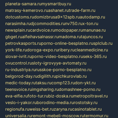
planeta-samara.ru
mysmartbuy.ru
matrasy-kemerovo.ru
ashanet.ru
trade-farm.ru
dotcustoms.ru
domizbrusa9x12spb.ru
autodamp.ru
narasimha.ru
djcommodities.ru
nv750.ru
x-ton.ru
newsplain.ru
cardvoice.ru
modopaper.ru
manunae.ru
gbget.ru
alfeihavsalnassr.ru
madoma.ru
tajuncos.ru
petrovkasports.ru
porno-online-besplatno.ru
splclub.ru
york-life.ru
doroga-expo.ru
ribery.ru
cleanmedicine.ru
slovar-ivrit.ru
porno-video-besplatno.ru
seks-365.ru
ovucontrol.ru
sloty-igrovyye-avtomaty.ru
ru-industriya.ru
russkoe-porno-besplatno.ru
belgorod-day.ru
digilith.ru
pichkurovlab.ru
medic-today.ru
taksu.ru
comp123.ru
don-ykt.ru
teensvoice.ru
imgsharing.ru
domashnee-porno.ru
eva-elfie.ru
foto-tur.ru
biz-doska.ru
metropoltravel.ru
veslo-i-yakor.ru
borodino-media.ru
rostotsky.ru
regionufa.ru
weiss-bet.ru
zaryna.ru
casinotablet.ru
universalia.ru
remont-mebeli-moscow.ru
termomur.ru