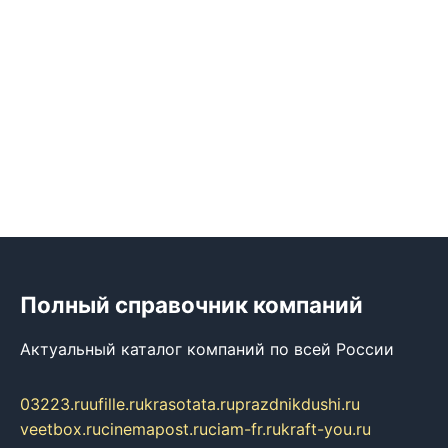
Полный справочник компаний
Актуальный каталог компаний по всей России
03223.ru
ufille.ru
krasotata.ru
prazdnikdushi.ru
veetbox.ru
cinemapost.ru
ciam-fr.ru
kraft-you.ru