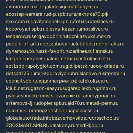
avrmotors.ru
art-galadesign.ru
tiffany-c.ru
ecostep-samara.ru
d-p.spb.ru
галактика73.рф
sko.com.ru
davitamebel-spb.ru
fotsis.ru
tesiaes.ru
kokoroyari.spb.ru
blesna-kazan.ru
mossilver.ru
lenderoq.ru
sergeydobrin.ru
tochkazvuka.msk.ru
people-of-art.ru
bezzubova.ru
clubtibet.ru
orior-aks.ru
dynamoauto.ru
szk-favorit.ru
carlines.ru
flatnsk.ru
kingbolenskaner.ru
alex-motor.ru
astroline.net.ru
act1.spb.ru
polyglot.com.ru
gidlipetsk.ru
ooo-driada.ru
detsad125.ru
mir-zdoroviya.ru
bruslanovo.ru
siterem.ru
council.spb.ru
лодкипатриот.рф
kafekolizey.ru
iclub.net.ru
gazon-easy.ru
sugarepilekb.ru
grinox.ru
pylesostineco.ru
msts-ozarenie.ru
kameryjooan.ru
artemovskij.ru
dopler.spb.ru
aid70.ru
metall-perm.ru
ndm.msk.ru
ratingzooshop.ru
apiaccess.ru
globalautotrade.info
bezverhovskoe.ru
drsschool.ru
ZOOSMART.SPB.RU
dalakony.ru
medikijob.ru
remontt.spb.ru
photostudia.spb.ru
myragon.ru