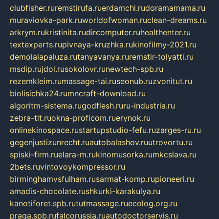
clubfisher.ru
remstirufa.ru
erdamchi.ru
doramamama.ru
muraviovka-park.ru
worldofwoman.ru
clean-dreams.ru
arkrym.ru
kristinita.ru
dircomputer.ru
healthenter.ru
textexperts.ru
pivnaya-kruzhka.ru
kinofilmy-2021.ru
demolalapaluza.ru
tanyavanya.ru
remstir-tolyatti.ru
msdip.ru
jdol.ru
sokolovr.ru
newtech-spb.ru
rezemkleim.ru
massage-tai.ru
seonub.ru
zvonitut.ru
biolisichka24.ru
mncraft-download.ru
algoritm-sistema.ru
godflesh.ru
ru-industria.ru
zebra-tlt.ru
okna-proficom.ru
erynok.ru
onlinekinospace.ru
startupstudio-fefu.ru
zarges-ru.ru
gegenjustizunrecht.ru
autobalashov.ru
utrovortu.ru
spiski-firm.ru
elara-m.ru
kinomusorka.ru
mkcslava.ru
2bets.ru
vintovoykompressor.ru
birminghamvsfulham.ru
sarmat-komp.ru
pioneeri.ru
amadis-chocolate.ru
shkurki-karakulya.ru
kanotiforet.spb.ru
tutmassage.ru
ecolog.org.ru
praga.spb.ru
falcorussia.ru
autodoctorservis.ru