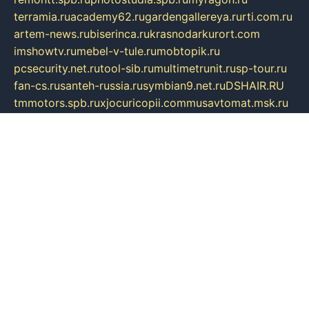
terramia.ru
academy62.ru
gardengallereya.ru
rti.com.ru
artem-news.ru
biserinca.ru
krasnodarkurort.com
imshowtv.ru
mebel-v-tule.ru
mobtopik.ru
pcsecurity.net.ru
tool-sib.ru
multimetrunit.ru
sp-tour.ru
fan-cs.ru
santeh-russia.ru
symbian9.net.ru
DSHAIR.RU
tmmotors.spb.ru
xjocuricopii.com
musavtomat.msk.ru
obustrojdom.ru
sovetcik.ru
ybaranovskaya.ru
ppknews.ru
cult-alshei.ru
JAPANRUSSIA.RU
proekciyamebel.ru
imper-finans.ru
rim.org.ru
glamourai.ru
brassminus.ru
zabor-pro.ru
ftn.pp.ru
dorogoe58.ru
laimengpacker.ru
kuzova-zapchasti.ru
sageerp.ru
taxodrom.ru
dsrazvitie.ru
hardcity.net.ru
ratinghomegames.ru
topservice25.ru
gubernyan.ru
gtglasslined.ru
ii4.ru
tssport.spb.ru
andorra24.com
blackwallstreet.ru
oboimos.ru
optim-doors.com.ru
ikuch.ru
nycr.org.ru
npa21.ru
vremya-ch.spb.ru
desert000.ru
ivtorgi.ru
ifiori.ru
catalog-statei.ru