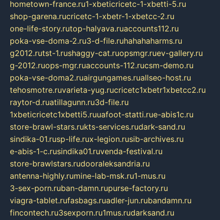
hometown-france.ru
1-xbeticricetc-1-xbetti-5.ru
shop-garena.ru
cricetc-1-xbetr-1-xbetcc-2.ru
one-life-story.ru
top-halyava.ru
accounts112.ru
poka-vse-doma-2.ru
3-d-file.ru
hahahaharms.ru
g2012.ru
tst-1.ru
shaggy-cat.ru
opsmgr.ru
ev-gallery.ru
g-2012.ru
ops-mgr.ru
accounts-112.ru
csm-demo.ru
poka-vse-doma2.ru
airgungames.ru
allseo-host.ru
tehosmotre.ru
varieta-yug.ru
cricetc1xbetr1xbetcc2.ru
raytor-d.ru
atillagunn.ru
3d-file.ru
1xbeticricetc1xbetti5.ru
uafoot-statti.ru
e-abis1c.ru
store-brawl-stars.ru
kts-services.ru
dark-sand.ru
sindika-01.ru
sp-life.ru
x-legion.ru
sib-archives.ru
e-abis-1-c.ru
sindika01.ru
venda-festival.ru
store-brawlstars.ru
dooraleksandria.ru
antenna-highly.ru
mine-lab-msk.ru
1-mus.ru
3-sex-porn.ru
ban-damn.ru
purse-factory.ru
viagra-tablet.ru
fasbags.ru
adler-jun.ru
bandamn.ru
fincontech.ru
3sexporn.ru
1mus.ru
darksand.ru