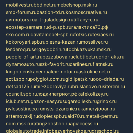
mobilvest.ru
bbd.net.ru
mebelshop.msk.ru
smp-forum.ru
bastion-td.ru
kosmoscreative.ru
avrmotors.ru
art-galadesign.ru
tiffany-c.ru
ecostep-samara.ru
d-p.spb.ru
галактика73.рф
sko.com.ru
davitamebel-spb.ru
fotsis.ru
tesiaes.ru
kokoroyari.spb.ru
blesna-kazan.ru
mossilver.ru
lenderoq.ru
sergeydobrin.ru
tochkazvuka.msk.ru
people-of-art.ru
bezzubova.ru
clubtibet.ru
orior-aks.ru
dynamoauto.ru
szk-favorit.ru
carlines.ru
flatnsk.ru
kingbolenskaner.ru
alex-motor.ru
astroline.net.ru
act1.spb.ru
polyglot.com.ru
gidlipetsk.ru
ooo-driada.ru
detsad125.ru
mir-zdoroviya.ru
bruslanovo.ru
siterem.ru
council.spb.ru
лодкипатриот.рф
kafekolizey.ru
iclub.net.ru
gazon-easy.ru
sugarepilekb.ru
grinox.ru
pylesostineco.ru
msts-ozarenie.ru
kameryjooan.ru
artemovskij.ru
dopler.spb.ru
aid70.ru
metall-perm.ru
ndm.msk.ru
ratingzooshop.ru
apiaccess.ru
globalautotrade.info
bezverhovskoe.ru
drsschool.ru