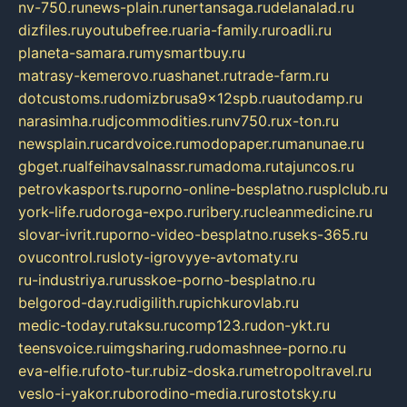
nv-750.ru
news-plain.ru
nertansaga.ru
delanalad.ru
dizfiles.ru
youtubefree.ru
aria-family.ru
roadli.ru
planeta-samara.ru
mysmartbuy.ru
matrasy-kemerovo.ru
ashanet.ru
trade-farm.ru
dotcustoms.ru
domizbrusa9x12spb.ru
autodamp.ru
narasimha.ru
djcommodities.ru
nv750.ru
x-ton.ru
newsplain.ru
cardvoice.ru
modopaper.ru
manunae.ru
gbget.ru
alfeihavsalnassr.ru
madoma.ru
tajuncos.ru
petrovkasports.ru
porno-online-besplatno.ru
splclub.ru
york-life.ru
doroga-expo.ru
ribery.ru
cleanmedicine.ru
slovar-ivrit.ru
porno-video-besplatno.ru
seks-365.ru
ovucontrol.ru
sloty-igrovyye-avtomaty.ru
ru-industriya.ru
russkoe-porno-besplatno.ru
belgorod-day.ru
digilith.ru
pichkurovlab.ru
medic-today.ru
taksu.ru
comp123.ru
don-ykt.ru
teensvoice.ru
imgsharing.ru
domashnee-porno.ru
eva-elfie.ru
foto-tur.ru
biz-doska.ru
metropoltravel.ru
veslo-i-yakor.ru
borodino-media.ru
rostotsky.ru