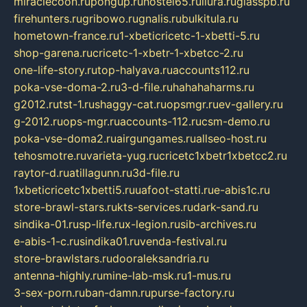
miraclecoon.ru
pongup.ru
hostel65.ru
liura.ru
glasspb.ru
firehunters.ru
gribowo.ru
gnalis.ru
bulkitula.ru
hometown-france.ru
1-xbeticricetc-1-xbetti-5.ru
shop-garena.ru
cricetc-1-xbetr-1-xbetcc-2.ru
one-life-story.ru
top-halyava.ru
accounts112.ru
poka-vse-doma-2.ru
3-d-file.ru
hahahaharms.ru
g2012.ru
tst-1.ru
shaggy-cat.ru
opsmgr.ru
ev-gallery.ru
g-2012.ru
ops-mgr.ru
accounts-112.ru
csm-demo.ru
poka-vse-doma2.ru
airgungames.ru
allseo-host.ru
tehosmotre.ru
varieta-yug.ru
cricetc1xbetr1xbetcc2.ru
raytor-d.ru
atillagunn.ru
3d-file.ru
1xbeticricetc1xbetti5.ru
uafoot-statti.ru
e-abis1c.ru
store-brawl-stars.ru
kts-services.ru
dark-sand.ru
sindika-01.ru
sp-life.ru
x-legion.ru
sib-archives.ru
e-abis-1-c.ru
sindika01.ru
venda-festival.ru
store-brawlstars.ru
dooraleksandria.ru
antenna-highly.ru
mine-lab-msk.ru
1-mus.ru
3-sex-porn.ru
ban-damn.ru
purse-factory.ru