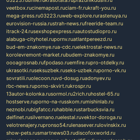
veetbox.ru
cinemapost.ru
ciam-fr.ru
kraft-you.ru
mega-press.ru
03223.ru
web-explore.ru
rastenuya.ru
eurovision-russia.ru
strah-news.ru
freeride-team.ru
itrack-24.ru
sexshopexpress.ru
autostudiopro.ru
alabuga-cityhotel.ru
pornv.ru
atlantpereezd.ru
bud-em-znakomye.ru
a-cdc.ru
elektrostal-news.ru
korolevremont-market.ru
budem-znakomye.ru
oooagrosnab.ru
fpodaso.ru
emfire.ru
pro-otdelky.ru
ukrasotki.ru
seksuzbek.ru
seks-uzbek.ru
porno-vk.ru
sovratili.ru
olecoon.ru
vd-dosug.ru
adonyev.ru
rbc-news.ru
porno-skvirt.ru
krospr.ru
13autor-kolonka.ru
sormol.ru
2rich.ru
hostel-65.ru
hostserve.ru
porno-na-russkom.ru
mishinlab.ru
neznobi.ru
bigfatcc.ru
habble.ru
starbucksvia.ru
delfinet.ru
silvernano.ru
elestal.ru
vektor-doroga.ru
velotrenajery.ru
pronso54.ru
lenasever.ru
lovinskix.ru
show-pets.ru
smartnews03.ru
discofoxworld.ru