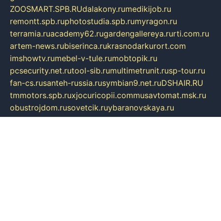
ZOOSMART.SPB.RU
dalakony.ru
medikijob.ru
remontt.spb.ru
photostudia.spb.ru
myragon.ru
terramia.ru
academy62.ru
gardengallereya.ru
rti.com.ru
artem-news.ru
biserinca.ru
krasnodarkurort.com
imshowtv.ru
mebel-v-tule.ru
mobtopik.ru
pcsecurity.net.ru
tool-sib.ru
multimetrunit.ru
sp-tour.ru
fan-cs.ru
santeh-russia.ru
symbian9.net.ru
DSHAIR.RU
tmmotors.spb.ru
xjocuricopii.com
musavtomat.msk.ru
obustrojdom.ru
sovetcik.ru
ybaranovskaya.ru
ppknews.ru
cult-alshei.ru
JAPANRUSSIA.RU
proekciyamebel.ru
imper-finans.ru
rim.org.ru
glamourai.ru
brassminus.ru
zabor-pro.ru
ftn.pp.ru
dorogoe58.ru
laimengpacker.ru
kuzova-zapchasti.ru
sageerp.ru
taxodrom.ru
dsrazvitie.ru
hardcity.net.ru
ratinghomegames.ru
topservice25.ru
gubernyan.ru
gtglasslined.ru
ii4.ru
tssport.spb.ru
andorra24.com
blackwallstreet.ru
oboimos.ru
optim-doors.com.ru
ikuch.ru
nycr.org.ru
npa21.ru
vremya-ch.spb.ru