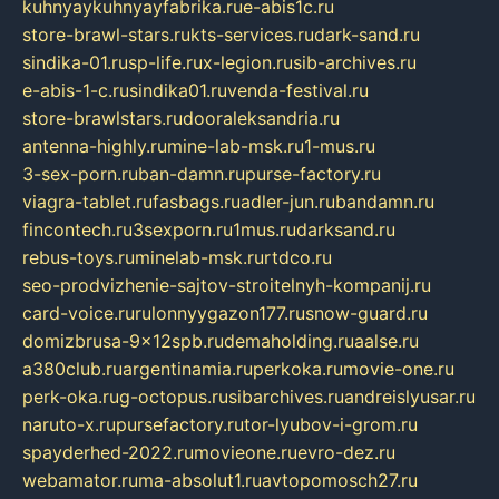
kuhnyaykuhnyayfabrika.ru
e-abis1c.ru
store-brawl-stars.ru
kts-services.ru
dark-sand.ru
sindika-01.ru
sp-life.ru
x-legion.ru
sib-archives.ru
e-abis-1-c.ru
sindika01.ru
venda-festival.ru
store-brawlstars.ru
dooraleksandria.ru
antenna-highly.ru
mine-lab-msk.ru
1-mus.ru
3-sex-porn.ru
ban-damn.ru
purse-factory.ru
viagra-tablet.ru
fasbags.ru
adler-jun.ru
bandamn.ru
fincontech.ru
3sexporn.ru
1mus.ru
darksand.ru
rebus-toys.ru
minelab-msk.ru
rtdco.ru
seo-prodvizhenie-sajtov-stroitelnyh-kompanij.ru
card-voice.ru
rulonnyygazon177.ru
snow-guard.ru
domizbrusa-9x12spb.ru
demaholding.ru
aalse.ru
a380club.ru
argentinamia.ru
perkoka.ru
movie-one.ru
perk-oka.ru
g-octopus.ru
sibarchives.ru
andreislyusar.ru
naruto-x.ru
pursefactory.ru
tor-lyubov-i-grom.ru
spayderhed-2022.ru
movieone.ru
evro-dez.ru
webamator.ru
ma-absolut1.ru
avtopomosch27.ru