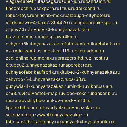
viagra-tablet.ru
fasbags.ru
adler-jun.ru
bandamn.ru
fincontech.ru
3sexporn.ru
1mus.ru
darksand.ru
rebus-toys.ru
minelab-msk.ru
alabuga-cityhotel.ru
medsprawo-4-ka.ru
2864420.ru
blagodarenie-spb.ru
zajmy24.ru
tovudyi-4-kuhnyanazakaz.ru
brazzerscom.ru
medsprawo4ka.ru
xehyroo5kuhnyanazakaz.ru
fabrikayfabrikaefabrika.ru
vskrytie-zamkov-moskva-113.ru
biletnadom.ru
zed-online.ru
pimchax.ru
brazzers-hd.ru
z-host.ru
kitubeu2kuhnyanazakaz.ru
naperekate.ru
kuhnyaofabrikaufabrik.ru
kitubeu-2-kuhnyanazakaz.ru
xehyroo-5-kuhnyanazakaz.ru
cs-68.ru
guzywia-4-kuhnyanazakaz.ru
mir-tk.ru
vlknrussia.ru
cs68.ru
vladivostok-map.ru
video-seks.ru
bankaribi.ru
raszar.ru
vskrytie-zamkov-moskva113.ru
lipetsktelecom.ru
tovudyi4kuhnyanazakaz.ru
seksuzb.ru
guzywia4kuhnyanazakaz.ru
fabrikaofabrikaokuhny.ru
kuhnyaekuhnyaafabrika.ru