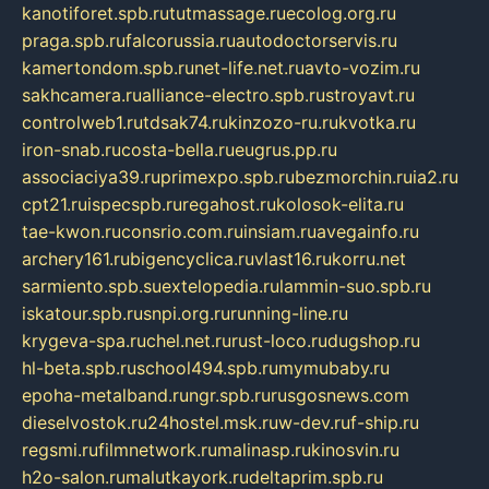
kanotiforet.spb.ru
tutmassage.ru
ecolog.org.ru
praga.spb.ru
falcorussia.ru
autodoctorservis.ru
kamertondom.spb.ru
net-life.net.ru
avto-vozim.ru
sakhcamera.ru
alliance-electro.spb.ru
stroyavt.ru
controlweb1.ru
tdsak74.ru
kinzozo-ru.ru
kvotka.ru
iron-snab.ru
costa-bella.ru
eugrus.pp.ru
associaciya39.ru
primexpo.spb.ru
bezmorchin.ru
ia2.ru
cpt21.ru
ispecspb.ru
regahost.ru
kolosok-elita.ru
tae-kwon.ru
consrio.com.ru
insiam.ru
avegainfo.ru
archery161.ru
bigencyclica.ru
vlast16.ru
korru.net
sarmiento.spb.su
extelopedia.ru
lammin-suo.spb.ru
iskatour.spb.ru
snpi.org.ru
running-line.ru
krygeva-spa.ru
chel.net.ru
rust-loco.ru
dugshop.ru
hl-beta.spb.ru
school494.spb.ru
mymubaby.ru
epoha-metalband.ru
ngr.spb.ru
rusgosnews.com
dieselvostok.ru
24hostel.msk.ru
w-dev.ru
f-ship.ru
regsmi.ru
filmnetwork.ru
malinasp.ru
kinosvin.ru
h2o-salon.ru
malutkayork.ru
deltaprim.spb.ru