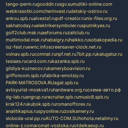
tango-perm.ru
gooddir.ru
sgv.su
multiki-online.com
webkrasotki.com
cherinvest.ru
detskiy-ostrov.ru
ankou.spb.ru
alvesta1.ru
pdf-creator.ru
nix-files.org.ru
sakhatoday.ru
elektrikersymboler.ru
sputnikyes.ru
golf2club.msk.ru
aeforums.ru
zallclub.ru
multimodal.msk.ru
habaigry.ru
haikko.ru
sobakopedia.ru
isz-fest.ru
ewnc.info
screensaver-clock.net.ru
volnav.spb.ru
comnat.ru
npf.net.ru
7bit.pp.ru
kalugatur.ru
tesiaes.ru
card.com.ru
kazanka.spb.ru
gildiya-kuznecov.ru
kameryboavision.ru
griffoncom.spb.ru
fabrika-emotsiy.ru
PARK-MATROSOVA.RU
agat.spb.ru
avtoyurist-moskva1.ru
hardware.org.ru
схема-авто.рф
dg-lab.ru
angrup.ru
recruiter.spb.ru
music8.spb.ru
krsk124.ru
kubok.spb.ru
romanofforex.ru
analitikaplus.ru
spyonline.ru
zosikamery.ru
sloboda-ural.pp.ru
AUTO-COM.SU
hohota.net
alimy.ru
online-z.com
aromat-vostoka.ru
otdelkaexp.ru