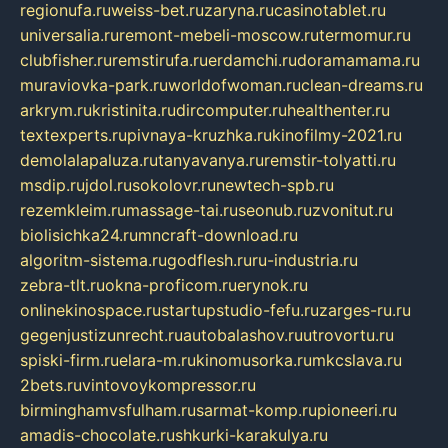
regionufa.ru
weiss-bet.ru
zaryna.ru
casinotablet.ru
universalia.ru
remont-mebeli-moscow.ru
termomur.ru
clubfisher.ru
remstirufa.ru
erdamchi.ru
doramamama.ru
muraviovka-park.ru
worldofwoman.ru
clean-dreams.ru
arkrym.ru
kristinita.ru
dircomputer.ru
healthenter.ru
textexperts.ru
pivnaya-kruzhka.ru
kinofilmy-2021.ru
demolalapaluza.ru
tanyavanya.ru
remstir-tolyatti.ru
msdip.ru
jdol.ru
sokolovr.ru
newtech-spb.ru
rezemkleim.ru
massage-tai.ru
seonub.ru
zvonitut.ru
biolisichka24.ru
mncraft-download.ru
algoritm-sistema.ru
godflesh.ru
ru-industria.ru
zebra-tlt.ru
okna-proficom.ru
erynok.ru
onlinekinospace.ru
startupstudio-fefu.ru
zarges-ru.ru
gegenjustizunrecht.ru
autobalashov.ru
utrovortu.ru
spiski-firm.ru
elara-m.ru
kinomusorka.ru
mkcslava.ru
2bets.ru
vintovoykompressor.ru
birminghamvsfulham.ru
sarmat-komp.ru
pioneeri.ru
amadis-chocolate.ru
shkurki-karakulya.ru