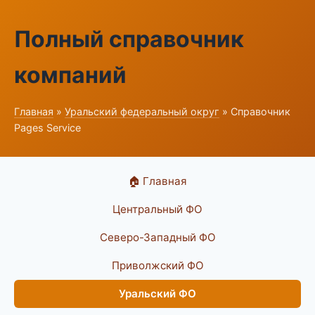
Полный справочник
компаний
Главная
»
Уральский федеральный округ
» Справочник
Pages Service
🏠 Главная
Центральный ФО
Северо-Западный ФО
Приволжский ФО
Уральский ФО