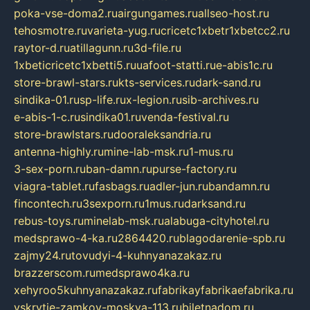
poka-vse-doma2.ru
airgungames.ru
allseo-host.ru
tehosmotre.ru
varieta-yug.ru
cricetc1xbetr1xbetcc2.ru
raytor-d.ru
atillagunn.ru
3d-file.ru
1xbeticricetc1xbetti5.ru
uafoot-statti.ru
e-abis1c.ru
store-brawl-stars.ru
kts-services.ru
dark-sand.ru
sindika-01.ru
sp-life.ru
x-legion.ru
sib-archives.ru
e-abis-1-c.ru
sindika01.ru
venda-festival.ru
store-brawlstars.ru
dooraleksandria.ru
antenna-highly.ru
mine-lab-msk.ru
1-mus.ru
3-sex-porn.ru
ban-damn.ru
purse-factory.ru
viagra-tablet.ru
fasbags.ru
adler-jun.ru
bandamn.ru
fincontech.ru
3sexporn.ru
1mus.ru
darksand.ru
rebus-toys.ru
minelab-msk.ru
alabuga-cityhotel.ru
medsprawo-4-ka.ru
2864420.ru
blagodarenie-spb.ru
zajmy24.ru
tovudyi-4-kuhnyanazakaz.ru
brazzerscom.ru
medsprawo4ka.ru
xehyroo5kuhnyanazakaz.ru
fabrikayfabrikaefabrika.ru
vskrytie-zamkov-moskva-113.ru
biletnadom.ru