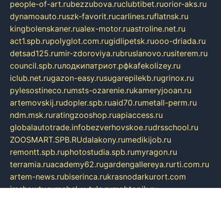
people-of-art.ru
bezzubova.ru
clubtibet.ru
orior-aks.ru
dynamoauto.ru
szk-favorit.ru
carlines.ru
flatnsk.ru
kingbolenskaner.ru
alex-motor.ru
astroline.net.ru
act1.spb.ru
polyglot.com.ru
gidlipetsk.ru
ooo-driada.ru
detsad125.ru
mir-zdoroviya.ru
bruslanovo.ru
siterem.ru
council.spb.ru
лодкипатриот.рф
kafekolizey.ru
iclub.net.ru
gazon-easy.ru
sugarepilekb.ru
grinox.ru
pylesostineco.ru
msts-ozarenie.ru
kameryjooan.ru
artemovskij.ru
dopler.spb.ru
aid70.ru
metall-perm.ru
ndm.msk.ru
ratingzooshop.ru
apiaccess.ru
globalautotrade.info
bezverhovskoe.ru
drsschool.ru
ZOOSMART.SPB.RU
dalakony.ru
medikijob.ru
remontt.spb.ru
photostudia.spb.ru
myragon.ru
terramia.ru
academy62.ru
gardengallereya.ru
rti.com.ru
artem-news.ru
biserinca.ru
krasnodarkurort.com
imshowtv.ru
mebel-v-tule.ru
mobtopik.ru
pcsecurity.net.ru
tool-sib.ru
multimetrunit.ru
sp-tour.ru
fan-cs.ru
santeh-russia.ru
symbian9.net.ru
DSHAIR.RU