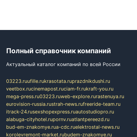
Полный справочник компаний
Актуальный каталог компаний по всей России
03223.ru
ufille.ru
krasotata.ru
prazdnikdushi.ru
veetbox.ru
cinemapost.ru
ciam-fr.ru
kraft-you.ru
mega-press.ru
03223.ru
web-explore.ru
rastenuya.ru
eurovision-russia.ru
strah-news.ru
freeride-team.ru
itrack-24.ru
sexshopexpress.ru
autostudiopro.ru
alabuga-cityhotel.ru
pornv.ru
atlantpereezd.ru
bud-em-znakomye.ru
a-cdc.ru
elektrostal-news.ru
korolevremont-market.ru
budem-znakomye.ru