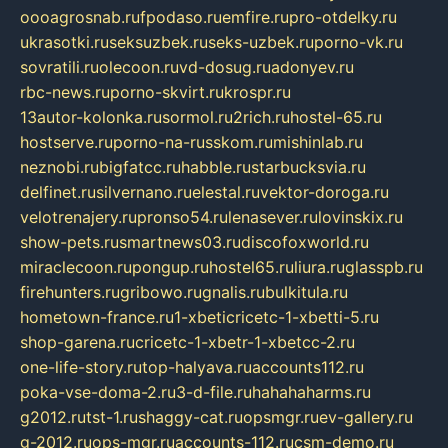
oooagrosnab.ru
fpodaso.ru
emfire.ru
pro-otdelky.ru
ukrasotki.ru
seksuzbek.ru
seks-uzbek.ru
porno-vk.ru
sovratili.ru
olecoon.ru
vd-dosug.ru
adonyev.ru
rbc-news.ru
porno-skvirt.ru
krospr.ru
13autor-kolonka.ru
sormol.ru
2rich.ru
hostel-65.ru
hostserve.ru
porno-na-russkom.ru
mishinlab.ru
neznobi.ru
bigfatcc.ru
habble.ru
starbucksvia.ru
delfinet.ru
silvernano.ru
elestal.ru
vektor-doroga.ru
velotrenajery.ru
pronso54.ru
lenasever.ru
lovinskix.ru
show-pets.ru
smartnews03.ru
discofoxworld.ru
miraclecoon.ru
pongup.ru
hostel65.ru
liura.ru
glasspb.ru
firehunters.ru
gribowo.ru
gnalis.ru
bulkitula.ru
hometown-france.ru
1-xbeticricetc-1-xbetti-5.ru
shop-garena.ru
cricetc-1-xbetr-1-xbetcc-2.ru
one-life-story.ru
top-halyava.ru
accounts112.ru
poka-vse-doma-2.ru
3-d-file.ru
hahahaharms.ru
g2012.ru
tst-1.ru
shaggy-cat.ru
opsmgr.ru
ev-gallery.ru
g-2012.ru
ops-mgr.ru
accounts-112.ru
csm-demo.ru