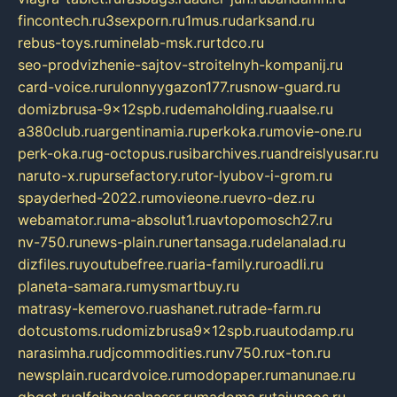
fincontech.ru
3sexporn.ru
1mus.ru
darksand.ru
rebus-toys.ru
minelab-msk.ru
rtdco.ru
seo-prodvizhenie-sajtov-stroitelnyh-kompanij.ru
card-voice.ru
rulonnyygazon177.ru
snow-guard.ru
domizbrusa-9x12spb.ru
demaholding.ru
aalse.ru
a380club.ru
argentinamia.ru
perkoka.ru
movie-one.ru
perk-oka.ru
g-octopus.ru
sibarchives.ru
andreislyusar.ru
naruto-x.ru
pursefactory.ru
tor-lyubov-i-grom.ru
spayderhed-2022.ru
movieone.ru
evro-dez.ru
webamator.ru
ma-absolut1.ru
avtopomosch27.ru
nv-750.ru
news-plain.ru
nertansaga.ru
delanalad.ru
dizfiles.ru
youtubefree.ru
aria-family.ru
roadli.ru
planeta-samara.ru
mysmartbuy.ru
matrasy-kemerovo.ru
ashanet.ru
trade-farm.ru
dotcustoms.ru
domizbrusa9x12spb.ru
autodamp.ru
narasimha.ru
djcommodities.ru
nv750.ru
x-ton.ru
newsplain.ru
cardvoice.ru
modopaper.ru
manunae.ru