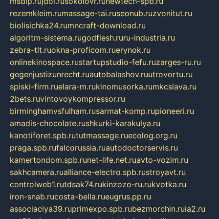
msdip.ru
jdol.ru
sokolovr.ru
newtech-spb.ru
rezemkleim.ru
massage-tai.ru
seonub.ru
zvonitut.ru
biolisichka24.ru
mncraft-download.ru
algoritm-sistema.ru
godflesh.ru
ru-industria.ru
zebra-tlt.ru
okna-proficom.ru
erynok.ru
onlinekinospace.ru
startupstudio-fefu.ru
zarges-ru.ru
gegenjustizunrecht.ru
autobalashov.ru
utrovortu.ru
spiski-firm.ru
elara-m.ru
kinomusorka.ru
mkcslava.ru
2bets.ru
vintovoykompressor.ru
birminghamvsfulham.ru
sarmat-komp.ru
pioneeri.ru
amadis-chocolate.ru
shkurki-karakulya.ru
kanotiforet.spb.ru
tutmassage.ru
ecolog.org.ru
praga.spb.ru
falcorussia.ru
autodoctorservis.ru
kamertondom.spb.ru
net-life.net.ru
avto-vozim.ru
sakhcamera.ru
alliance-electro.spb.ru
stroyavt.ru
controlweb1.ru
tdsak74.ru
kinzozo-ru.ru
kvotka.ru
iron-snab.ru
costa-bella.ru
eugrus.pp.ru
associaciya39.ru
primexpo.spb.ru
bezmorchin.ru
ia2.ru