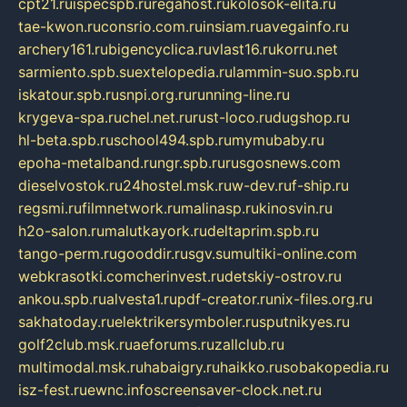
cpt21.ru
ispecspb.ru
regahost.ru
kolosok-elita.ru
tae-kwon.ru
consrio.com.ru
insiam.ru
avegainfo.ru
archery161.ru
bigencyclica.ru
vlast16.ru
korru.net
sarmiento.spb.su
extelopedia.ru
lammin-suo.spb.ru
iskatour.spb.ru
snpi.org.ru
running-line.ru
krygeva-spa.ru
chel.net.ru
rust-loco.ru
dugshop.ru
hl-beta.spb.ru
school494.spb.ru
mymubaby.ru
epoha-metalband.ru
ngr.spb.ru
rusgosnews.com
dieselvostok.ru
24hostel.msk.ru
w-dev.ru
f-ship.ru
regsmi.ru
filmnetwork.ru
malinasp.ru
kinosvin.ru
h2o-salon.ru
malutkayork.ru
deltaprim.spb.ru
tango-perm.ru
gooddir.ru
sgv.su
multiki-online.com
webkrasotki.com
cherinvest.ru
detskiy-ostrov.ru
ankou.spb.ru
alvesta1.ru
pdf-creator.ru
nix-files.org.ru
sakhatoday.ru
elektrikersymboler.ru
sputnikyes.ru
golf2club.msk.ru
aeforums.ru
zallclub.ru
multimodal.msk.ru
habaigry.ru
haikko.ru
sobakopedia.ru
isz-fest.ru
ewnc.info
screensaver-clock.net.ru