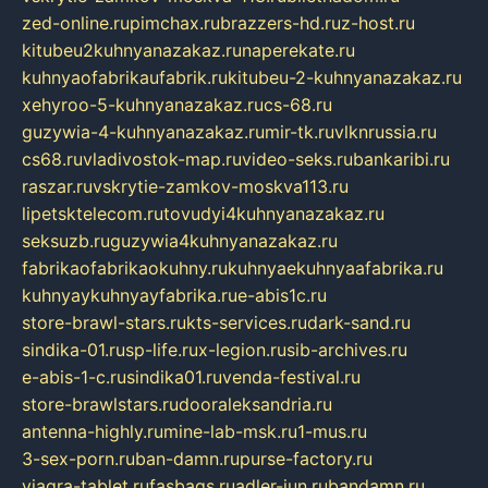
zed-online.ru
pimchax.ru
brazzers-hd.ru
z-host.ru
kitubeu2kuhnyanazakaz.ru
naperekate.ru
kuhnyaofabrikaufabrik.ru
kitubeu-2-kuhnyanazakaz.ru
xehyroo-5-kuhnyanazakaz.ru
cs-68.ru
guzywia-4-kuhnyanazakaz.ru
mir-tk.ru
vlknrussia.ru
cs68.ru
vladivostok-map.ru
video-seks.ru
bankaribi.ru
raszar.ru
vskrytie-zamkov-moskva113.ru
lipetsktelecom.ru
tovudyi4kuhnyanazakaz.ru
seksuzb.ru
guzywia4kuhnyanazakaz.ru
fabrikaofabrikaokuhny.ru
kuhnyaekuhnyaafabrika.ru
kuhnyaykuhnyayfabrika.ru
e-abis1c.ru
store-brawl-stars.ru
kts-services.ru
dark-sand.ru
sindika-01.ru
sp-life.ru
x-legion.ru
sib-archives.ru
e-abis-1-c.ru
sindika01.ru
venda-festival.ru
store-brawlstars.ru
dooraleksandria.ru
antenna-highly.ru
mine-lab-msk.ru
1-mus.ru
3-sex-porn.ru
ban-damn.ru
purse-factory.ru
viagra-tablet.ru
fasbags.ru
adler-jun.ru
bandamn.ru