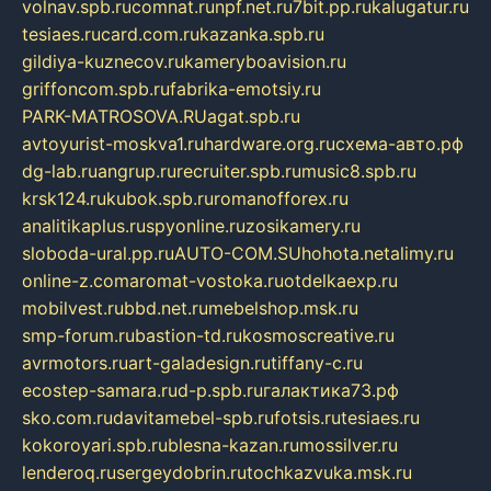
volnav.spb.ru
comnat.ru
npf.net.ru
7bit.pp.ru
kalugatur.ru
tesiaes.ru
card.com.ru
kazanka.spb.ru
gildiya-kuznecov.ru
kameryboavision.ru
griffoncom.spb.ru
fabrika-emotsiy.ru
PARK-MATROSOVA.RU
agat.spb.ru
avtoyurist-moskva1.ru
hardware.org.ru
схема-авто.рф
dg-lab.ru
angrup.ru
recruiter.spb.ru
music8.spb.ru
krsk124.ru
kubok.spb.ru
romanofforex.ru
analitikaplus.ru
spyonline.ru
zosikamery.ru
sloboda-ural.pp.ru
AUTO-COM.SU
hohota.net
alimy.ru
online-z.com
aromat-vostoka.ru
otdelkaexp.ru
mobilvest.ru
bbd.net.ru
mebelshop.msk.ru
smp-forum.ru
bastion-td.ru
kosmoscreative.ru
avrmotors.ru
art-galadesign.ru
tiffany-c.ru
ecostep-samara.ru
d-p.spb.ru
галактика73.рф
sko.com.ru
davitamebel-spb.ru
fotsis.ru
tesiaes.ru
kokoroyari.spb.ru
blesna-kazan.ru
mossilver.ru
lenderoq.ru
sergeydobrin.ru
tochkazvuka.msk.ru