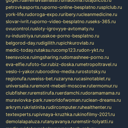
gbget.ru
alfeihavsalnassr.ru
madoma.ru
tajuncos.ru
petrovkasports.ru
porno-online-besplatno.ru
splclub.ru
york-life.ru
doroga-expo.ru
ribery.ru
cleanmedicine.ru
slovar-ivrit.ru
porno-video-besplatno.ru
seks-365.ru
ovucontrol.ru
sloty-igrovyye-avtomaty.ru
ru-industriya.ru
russkoe-porno-besplatno.ru
belgorod-day.ru
digilith.ru
pichkurovlab.ru
medic-today.ru
taksu.ru
comp123.ru
don-ykt.ru
teensvoice.ru
imgsharing.ru
domashnee-porno.ru
eva-elfie.ru
foto-tur.ru
biz-doska.ru
metropoltravel.ru
veslo-i-yakor.ru
borodino-media.ru
rostotsky.ru
regionufa.ru
weiss-bet.ru
zaryna.ru
casinotablet.ru
universalia.ru
remont-mebeli-moscow.ru
termomur.ru
clubfisher.ru
remstirufa.ru
erdamchi.ru
doramamama.ru
muraviovka-park.ru
worldofwoman.ru
clean-dreams.ru
arkrym.ru
kristinita.ru
dircomputer.ru
healthenter.ru
textexperts.ru
pivnaya-kruzhka.ru
kinofilmy-2021.ru
demolalapaluza.ru
tanyavanya.ru
remstir-tolyatti.ru