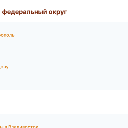
 федеральный округ
рополь
Дону
у
бы в Владивосток