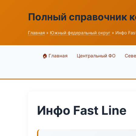
Полный справочник 
Главная
»
Южный федеральный округ
» Инфо Fast
🏠 Главная
Центральный ФО
Севе
Инфо Fast Line