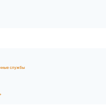
очные службы
ь