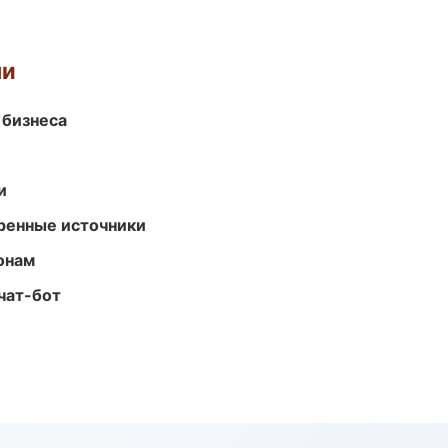
ми
 бизнеса
и
еренные источники
онам
чат-бот