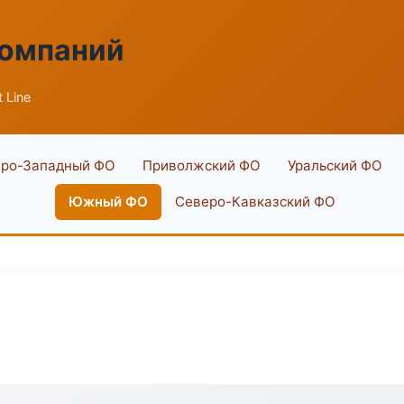
компаний
 Line
ро-Западный ФО
Приволжский ФО
Уральский ФО
Южный ФО
Северо-Кавказский ФО