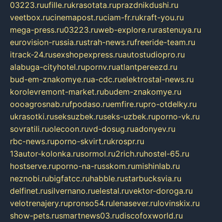
03223.ru
ufille.ru
krasotata.ru
prazdnikdushi.ru
veetbox.ru
cinemapost.ru
ciam-fr.ru
kraft-you.ru
mega-press.ru
03223.ru
web-explore.ru
rastenuya.ru
eurovision-russia.ru
strah-news.ru
freeride-team.ru
itrack-24.ru
sexshopexpress.ru
autostudiopro.ru
alabuga-cityhotel.ru
pornv.ru
atlantpereezd.ru
bud-em-znakomye.ru
a-cdc.ru
elektrostal-news.ru
korolevremont-market.ru
budem-znakomye.ru
oooagrosnab.ru
fpodaso.ru
emfire.ru
pro-otdelky.ru
ukrasotki.ru
seksuzbek.ru
seks-uzbek.ru
porno-vk.ru
sovratili.ru
olecoon.ru
vd-dosug.ru
adonyev.ru
rbc-news.ru
porno-skvirt.ru
krospr.ru
13autor-kolonka.ru
sormol.ru
2rich.ru
hostel-65.ru
hostserve.ru
porno-na-russkom.ru
mishinlab.ru
neznobi.ru
bigfatcc.ru
habble.ru
starbucksvia.ru
delfinet.ru
silvernano.ru
elestal.ru
vektor-doroga.ru
velotrenajery.ru
pronso54.ru
lenasever.ru
lovinskix.ru
show-pets.ru
smartnews03.ru
discofoxworld.ru