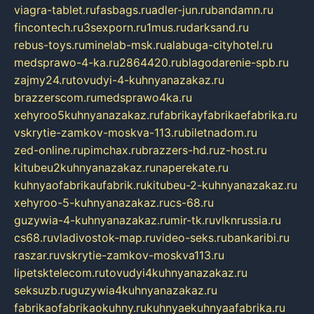
viagra-tablet.ru
fasbags.ru
adler-jun.ru
bandamn.ru
fincontech.ru
3sexporn.ru
1mus.ru
darksand.ru
rebus-toys.ru
minelab-msk.ru
alabuga-cityhotel.ru
medsprawo-4-ka.ru
2864420.ru
blagodarenie-spb.ru
zajmy24.ru
tovudyi-4-kuhnyanazakaz.ru
brazzerscom.ru
medsprawo4ka.ru
xehyroo5kuhnyanazakaz.ru
fabrikayfabrikaefabrika.ru
vskrytie-zamkov-moskva-113.ru
biletnadom.ru
zed-online.ru
pimchax.ru
brazzers-hd.ru
z-host.ru
kitubeu2kuhnyanazakaz.ru
naperekate.ru
kuhnyaofabrikaufabrik.ru
kitubeu-2-kuhnyanazakaz.ru
xehyroo-5-kuhnyanazakaz.ru
cs-68.ru
guzywia-4-kuhnyanazakaz.ru
mir-tk.ru
vlknrussia.ru
cs68.ru
vladivostok-map.ru
video-seks.ru
bankaribi.ru
raszar.ru
vskrytie-zamkov-moskva113.ru
lipetsktelecom.ru
tovudyi4kuhnyanazakaz.ru
seksuzb.ru
guzywia4kuhnyanazakaz.ru
fabrikaofabrikaokuhny.ru
kuhnyaekuhnyaafabrika.ru