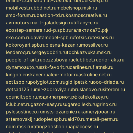
online-z.com
aromat-vostoka.ru
otdelkaexp.ru
mobilvest.ru
bbd.net.ru
mebelshop.msk.ru
smp-forum.ru
bastion-td.ru
kosmoscreative.ru
avrmotors.ru
art-galadesign.ru
tiffany-c.ru
ecostep-samara.ru
d-p.spb.ru
галактика73.рф
sko.com.ru
davitamebel-spb.ru
fotsis.ru
tesiaes.ru
kokoroyari.spb.ru
blesna-kazan.ru
mossilver.ru
lenderoq.ru
sergeydobrin.ru
tochkazvuka.msk.ru
people-of-art.ru
bezzubova.ru
clubtibet.ru
orior-aks.ru
dynamoauto.ru
szk-favorit.ru
carlines.ru
flatnsk.ru
kingbolenskaner.ru
alex-motor.ru
astroline.net.ru
act1.spb.ru
polyglot.com.ru
gidlipetsk.ru
ooo-driada.ru
detsad125.ru
mir-zdoroviya.ru
bruslanovo.ru
siterem.ru
council.spb.ru
лодкипатриот.рф
kafekolizey.ru
iclub.net.ru
gazon-easy.ru
sugarepilekb.ru
grinox.ru
pylesostineco.ru
msts-ozarenie.ru
kameryjooan.ru
artemovskij.ru
dopler.spb.ru
aid70.ru
metall-perm.ru
ndm.msk.ru
ratingzooshop.ru
apiaccess.ru