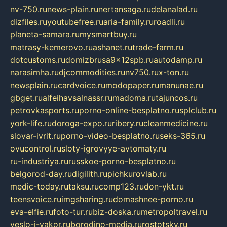
nv-750.ru
news-plain.ru
nertansaga.ru
delanalad.ru
dizfiles.ru
youtubefree.ru
aria-family.ru
roadli.ru
planeta-samara.ru
mysmartbuy.ru
matrasy-kemerovo.ru
ashanet.ru
trade-farm.ru
dotcustoms.ru
domizbrusa9x12spb.ru
autodamp.ru
narasimha.ru
djcommodities.ru
nv750.ru
x-ton.ru
newsplain.ru
cardvoice.ru
modopaper.ru
manunae.ru
gbget.ru
alfeihavsalnassr.ru
madoma.ru
tajuncos.ru
petrovkasports.ru
porno-online-besplatno.ru
splclub.ru
york-life.ru
doroga-expo.ru
ribery.ru
cleanmedicine.ru
slovar-ivrit.ru
porno-video-besplatno.ru
seks-365.ru
ovucontrol.ru
sloty-igrovyye-avtomaty.ru
ru-industriya.ru
russkoe-porno-besplatno.ru
belgorod-day.ru
digilith.ru
pichkurovlab.ru
medic-today.ru
taksu.ru
comp123.ru
don-ykt.ru
teensvoice.ru
imgsharing.ru
domashnee-porno.ru
eva-elfie.ru
foto-tur.ru
biz-doska.ru
metropoltravel.ru
veslo-i-yakor.ru
borodino-media.ru
rostotsky.ru