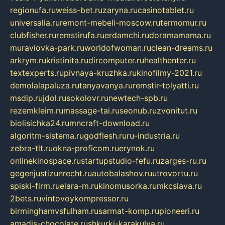
regionufa.ru
weiss-bet.ru
zaryna.ru
casinotablet.ru
universalia.ru
remont-mebeli-moscow.ru
termomur.ru
clubfisher.ru
remstirufa.ru
erdamchi.ru
doramamama.ru
muraviovka-park.ru
worldofwoman.ru
clean-dreams.ru
arkrym.ru
kristinita.ru
dircomputer.ru
healthenter.ru
textexperts.ru
pivnaya-kruzhka.ru
kinofilmy-2021.ru
demolalapaluza.ru
tanyavanya.ru
remstir-tolyatti.ru
msdip.ru
jdol.ru
sokolovr.ru
newtech-spb.ru
rezemkleim.ru
massage-tai.ru
seonub.ru
zvonitut.ru
biolisichka24.ru
mncraft-download.ru
algoritm-sistema.ru
godflesh.ru
ru-industria.ru
zebra-tlt.ru
okna-proficom.ru
erynok.ru
onlinekinospace.ru
startupstudio-fefu.ru
zarges-ru.ru
gegenjustizunrecht.ru
autobalashov.ru
utrovortu.ru
spiski-firm.ru
elara-m.ru
kinomusorka.ru
mkcslava.ru
2bets.ru
vintovoykompressor.ru
birminghamvsfulham.ru
sarmat-komp.ru
pioneeri.ru
amadis-chocolate.ru
shkurki-karakulya.ru