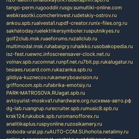
tango-perm.ru
gooddir.ru
sgv.su
multiki-online.com
webkrasotki.com
cherinvest.ru
detskiy-ostrov.ru
ankou.spb.ru
alvesta1.ru
pdf-creator.ru
nix-files.org.ru
sakhatoday.ru
elektrikersymboler.ru
sputnikyes.ru
golf2club.msk.ru
aeforums.ru
zallclub.ru
multimodal.msk.ru
habaigry.ru
haikko.ru
sobakopedia.ru
isz-fest.ru
ewnc.info
screensaver-clock.net.ru
volnav.spb.ru
comnat.ru
npf.net.ru
7bit.pp.ru
kalugatur.ru
tesiaes.ru
card.com.ru
kazanka.spb.ru
gildiya-kuznecov.ru
kameryboavision.ru
griffoncom.spb.ru
fabrika-emotsiy.ru
PARK-MATROSOVA.RU
agat.spb.ru
avtoyurist-moskva1.ru
hardware.org.ru
схема-авто.рф
dg-lab.ru
angrup.ru
recruiter.spb.ru
music8.spb.ru
krsk124.ru
kubok.spb.ru
romanofforex.ru
analitikaplus.ru
spyonline.ru
zosikamery.ru
sloboda-ural.pp.ru
AUTO-COM.SU
hohota.net
alimy.ru