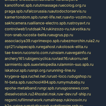
kanotiforet.spb.ru
tutmassage.ru
ecolog.org.ru
praga.spb.ru
falcorussia.ru
autodoctorservis.ru
kamertondom.spb.ru
net-life.net.ru
avto-vozim.ru
sakhcamera.ru
alliance-electro.spb.ru
stroyavt.ru
controlweb1.ru
tdsak74.ru
kinzozo-ru.ru
kvotka.ru
iron-snab.ru
costa-bella.ru
eugrus.pp.ru
associaciya39.ru
primexpo.spb.ru
bezmorchin.ru
ia2.ru
cpt21.ru
ispecspb.ru
regahost.ru
kolosok-elita.ru
tae-kwon.ru
consrio.com.ru
insiam.ru
avegainfo.ru
archery161.ru
bigencyclica.ru
vlast16.ru
korru.net
sarmiento.spb.su
extelopedia.ru
lammin-suo.spb.ru
iskatour.spb.ru
snpi.org.ru
running-line.ru
krygeva-spa.ru
chel.net.ru
rust-loco.ru
dugshop.ru
hl-beta.spb.ru
school494.spb.ru
mymubaby.ru
epoha-metalband.ru
ngr.spb.ru
rusgosnews.com
dieselvostok.ru
24hostel.msk.ru
w-dev.ru
f-ship.ru
regsmi.ru
filmnetwork.ru
malinasp.ru
kinosvin.ru
h2o-salon.ru
malutkayork.ru
deltaprim.spb.ru