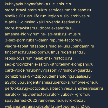
kuhnyaykuhnyayfabrika.ru
e-abis1c.ru
store-brawl-stars.ru
kts-services.ru
dark-sand.ru
sindika-01.ru
sp-life.ru
x-legion.ru
sib-archives.ru
e-abis-1-c.ru
sindika01.ru
venda-festival.ru
store-brawlstars.ru
dooraleksandria.ru
antenna-highly.ru
mine-lab-msk.ru
1-mus.ru
3-sex-porn.ru
ban-damn.ru
purse-factory.ru
viagra-tablet.ru
fasbags.ru
adler-jun.ru
bandamn.ru
fincontech.ru
3sexporn.ru
1mus.ru
darksand.ru
rebus-toys.ru
minelab-msk.ru
rtdco.ru
seo-prodvizhenie-sajtov-stroitelnyh-kompanij.ru
card-voice.ru
rulonnyygazon177.ru
snow-guard.ru
domizbrusa-9x12spb.ru
demaholding.ru
aalse.ru
a380club.ru
argentinamia.ru
perkoka.ru
movie-one.ru
perk-oka.ru
g-octopus.ru
sibarchives.ru
andreislyusar.ru
naruto-x.ru
pursefactory.ru
tor-lyubov-i-grom.ru
spayderhed-2022.ru
movieone.ru
evro-dez.ru
webamator.ru
ma-absolut1.ru
avtopomosch27.ru