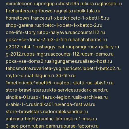
miraclecoon.ru
pongup.ru
hostel65.ru
liura.ru
glasspb.ru
firehunters.ru
gribowo.ru
gnalis.ru
bulkitula.ru
hometown-france.ru
1-xbeticricetc-1-xbetti-5.ru
shop-garena.ru
cricetc-1-xbetr-1-xbetcc-2.ru
one-life-story.ru
top-halyava.ru
accounts112.ru
poka-vse-doma-2.ru
3-d-file.ru
hahahaharms.ru
g2012.ru
tst-1.ru
shaggy-cat.ru
opsmgr.ru
ev-gallery.ru
g-2012.ru
ops-mgr.ru
accounts-112.ru
csm-demo.ru
poka-vse-doma2.ru
airgungames.ru
allseo-host.ru
tehosmotre.ru
varieta-yug.ru
cricetc1xbetr1xbetcc2.ru
raytor-d.ru
atillagunn.ru
3d-file.ru
1xbeticricetc1xbetti5.ru
uafoot-statti.ru
e-abis1c.ru
store-brawl-stars.ru
kts-services.ru
dark-sand.ru
sindika-01.ru
sp-life.ru
x-legion.ru
sib-archives.ru
e-abis-1-c.ru
sindika01.ru
venda-festival.ru
store-brawlstars.ru
dooraleksandria.ru
antenna-highly.ru
mine-lab-msk.ru
1-mus.ru
3-sex-porn.ru
ban-damn.ru
purse-factory.ru