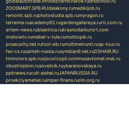
globalautotrade.info
bezverhovskoe.ru
drsschool.ru
ZOOSMART.SPB.RU
dalakony.ru
medikijob.ru
remontt.spb.ru
photostudia.spb.ru
myragon.ru
terramia.ru
academy62.ru
gardengallereya.ru
rti.com.ru
artem-news.ru
biserinca.ru
krasnodarkurort.com
imshowtv.ru
mebel-v-tule.ru
mobtopik.ru
pcsecurity.net.ru
tool-sib.ru
multimetrunit.ru
sp-tour.ru
fan-cs.ru
santeh-russia.ru
symbian9.net.ru
DSHAIR.RU
tmmotors.spb.ru
xjocuricopii.com
musavtomat.msk.ru
obustrojdom.ru
sovetcik.ru
ybaranovskaya.ru
ppknews.ru
cult-alshei.ru
JAPANRUSSIA.RU
proekciyamebel.ru
imper-finans.ru
rim.org.ru
glamourai.ru
brassminus.ru
zabor-pro.ru
ftn.pp.ru
dorogoe58.ru
laimengpacker.ru
kuzova-zapchasti.ru
sageerp.ru
taxodrom.ru
dsrazvitie.ru
hardcity.net.ru
ratinghomegames.ru
topservice25.ru
gubernyan.ru
gtglasslined.ru
ii4.ru
tssport.spb.ru
andorra24.com
blackwallstreet.ru
oboimos.ru
optim-doors.com.ru