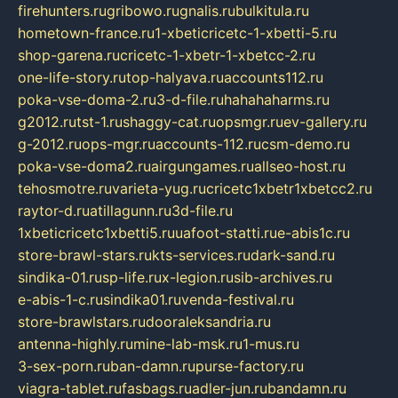
firehunters.ru
gribowo.ru
gnalis.ru
bulkitula.ru
hometown-france.ru
1-xbeticricetc-1-xbetti-5.ru
shop-garena.ru
cricetc-1-xbetr-1-xbetcc-2.ru
one-life-story.ru
top-halyava.ru
accounts112.ru
poka-vse-doma-2.ru
3-d-file.ru
hahahaharms.ru
g2012.ru
tst-1.ru
shaggy-cat.ru
opsmgr.ru
ev-gallery.ru
g-2012.ru
ops-mgr.ru
accounts-112.ru
csm-demo.ru
poka-vse-doma2.ru
airgungames.ru
allseo-host.ru
tehosmotre.ru
varieta-yug.ru
cricetc1xbetr1xbetcc2.ru
raytor-d.ru
atillagunn.ru
3d-file.ru
1xbeticricetc1xbetti5.ru
uafoot-statti.ru
e-abis1c.ru
store-brawl-stars.ru
kts-services.ru
dark-sand.ru
sindika-01.ru
sp-life.ru
x-legion.ru
sib-archives.ru
e-abis-1-c.ru
sindika01.ru
venda-festival.ru
store-brawlstars.ru
dooraleksandria.ru
antenna-highly.ru
mine-lab-msk.ru
1-mus.ru
3-sex-porn.ru
ban-damn.ru
purse-factory.ru
viagra-tablet.ru
fasbags.ru
adler-jun.ru
bandamn.ru