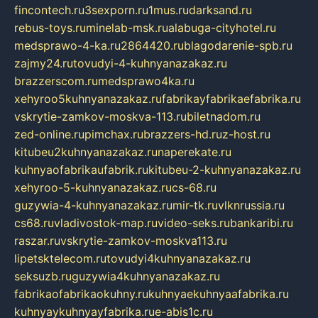
fincontech.ru
3sexporn.ru
1mus.ru
darksand.ru
rebus-toys.ru
minelab-msk.ru
alabuga-cityhotel.ru
medsprawo-4-ka.ru
2864420.ru
blagodarenie-spb.ru
zajmy24.ru
tovudyi-4-kuhnyanazakaz.ru
brazzerscom.ru
medsprawo4ka.ru
xehyroo5kuhnyanazakaz.ru
fabrikayfabrikaefabrika.ru
vskrytie-zamkov-moskva-113.ru
biletnadom.ru
zed-online.ru
pimchax.ru
brazzers-hd.ru
z-host.ru
kitubeu2kuhnyanazakaz.ru
naperekate.ru
kuhnyaofabrikaufabrik.ru
kitubeu-2-kuhnyanazakaz.ru
xehyroo-5-kuhnyanazakaz.ru
cs-68.ru
guzywia-4-kuhnyanazakaz.ru
mir-tk.ru
vlknrussia.ru
cs68.ru
vladivostok-map.ru
video-seks.ru
bankaribi.ru
raszar.ru
vskrytie-zamkov-moskva113.ru
lipetsktelecom.ru
tovudyi4kuhnyanazakaz.ru
seksuzb.ru
guzywia4kuhnyanazakaz.ru
fabrikaofabrikaokuhny.ru
kuhnyaekuhnyaafabrika.ru
kuhnyaykuhnyayfabrika.ru
e-abis1c.ru