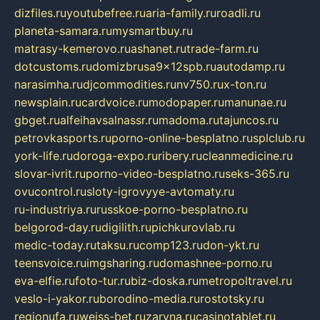
dizfiles.ru
youtubefree.ru
aria-family.ru
roadli.ru
planeta-samara.ru
mysmartbuy.ru
matrasy-kemerovo.ru
ashanet.ru
trade-farm.ru
dotcustoms.ru
domizbrusa9x12spb.ru
autodamp.ru
narasimha.ru
djcommodities.ru
nv750.ru
x-ton.ru
newsplain.ru
cardvoice.ru
modopaper.ru
manunae.ru
gbget.ru
alfeihavsalnassr.ru
madoma.ru
tajuncos.ru
petrovkasports.ru
porno-online-besplatno.ru
splclub.ru
york-life.ru
doroga-expo.ru
ribery.ru
cleanmedicine.ru
slovar-ivrit.ru
porno-video-besplatno.ru
seks-365.ru
ovucontrol.ru
sloty-igrovyye-avtomaty.ru
ru-industriya.ru
russkoe-porno-besplatno.ru
belgorod-day.ru
digilith.ru
pichkurovlab.ru
medic-today.ru
taksu.ru
comp123.ru
don-ykt.ru
teensvoice.ru
imgsharing.ru
domashnee-porno.ru
eva-elfie.ru
foto-tur.ru
biz-doska.ru
metropoltravel.ru
veslo-i-yakor.ru
borodino-media.ru
rostotsky.ru
regionufa.ru
weiss-bet.ru
zaryna.ru
casinotablet.ru