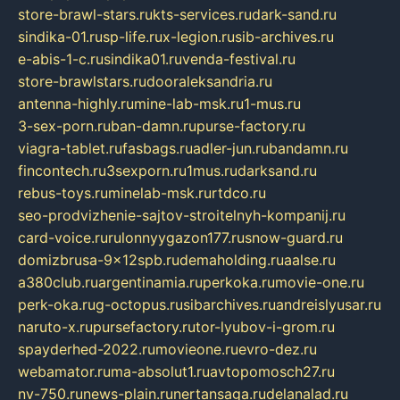
store-brawl-stars.ru
kts-services.ru
dark-sand.ru
sindika-01.ru
sp-life.ru
x-legion.ru
sib-archives.ru
e-abis-1-c.ru
sindika01.ru
venda-festival.ru
store-brawlstars.ru
dooraleksandria.ru
antenna-highly.ru
mine-lab-msk.ru
1-mus.ru
3-sex-porn.ru
ban-damn.ru
purse-factory.ru
viagra-tablet.ru
fasbags.ru
adler-jun.ru
bandamn.ru
fincontech.ru
3sexporn.ru
1mus.ru
darksand.ru
rebus-toys.ru
minelab-msk.ru
rtdco.ru
seo-prodvizhenie-sajtov-stroitelnyh-kompanij.ru
card-voice.ru
rulonnyygazon177.ru
snow-guard.ru
domizbrusa-9x12spb.ru
demaholding.ru
aalse.ru
a380club.ru
argentinamia.ru
perkoka.ru
movie-one.ru
perk-oka.ru
g-octopus.ru
sibarchives.ru
andreislyusar.ru
naruto-x.ru
pursefactory.ru
tor-lyubov-i-grom.ru
spayderhed-2022.ru
movieone.ru
evro-dez.ru
webamator.ru
ma-absolut1.ru
avtopomosch27.ru
nv-750.ru
news-plain.ru
nertansaga.ru
delanalad.ru