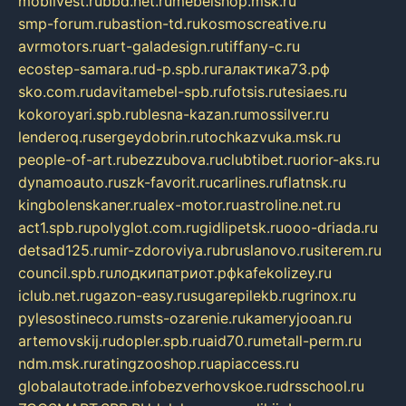
mobilvest.ru
bbd.net.ru
mebelshop.msk.ru
smp-forum.ru
bastion-td.ru
kosmoscreative.ru
avrmotors.ru
art-galadesign.ru
tiffany-c.ru
ecostep-samara.ru
d-p.spb.ru
галактика73.рф
sko.com.ru
davitamebel-spb.ru
fotsis.ru
tesiaes.ru
kokoroyari.spb.ru
blesna-kazan.ru
mossilver.ru
lenderoq.ru
sergeydobrin.ru
tochkazvuka.msk.ru
people-of-art.ru
bezzubova.ru
clubtibet.ru
orior-aks.ru
dynamoauto.ru
szk-favorit.ru
carlines.ru
flatnsk.ru
kingbolenskaner.ru
alex-motor.ru
astroline.net.ru
act1.spb.ru
polyglot.com.ru
gidlipetsk.ru
ooo-driada.ru
detsad125.ru
mir-zdoroviya.ru
bruslanovo.ru
siterem.ru
council.spb.ru
лодкипатриот.рф
kafekolizey.ru
iclub.net.ru
gazon-easy.ru
sugarepilekb.ru
grinox.ru
pylesostineco.ru
msts-ozarenie.ru
kameryjooan.ru
artemovskij.ru
dopler.spb.ru
aid70.ru
metall-perm.ru
ndm.msk.ru
ratingzooshop.ru
apiaccess.ru
globalautotrade.info
bezverhovskoe.ru
drsschool.ru