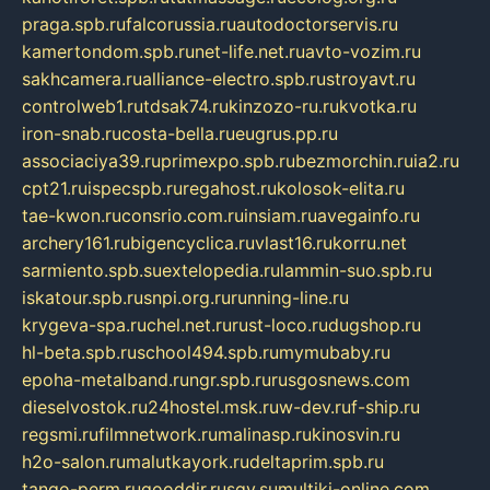
praga.spb.ru
falcorussia.ru
autodoctorservis.ru
kamertondom.spb.ru
net-life.net.ru
avto-vozim.ru
sakhcamera.ru
alliance-electro.spb.ru
stroyavt.ru
controlweb1.ru
tdsak74.ru
kinzozo-ru.ru
kvotka.ru
iron-snab.ru
costa-bella.ru
eugrus.pp.ru
associaciya39.ru
primexpo.spb.ru
bezmorchin.ru
ia2.ru
cpt21.ru
ispecspb.ru
regahost.ru
kolosok-elita.ru
tae-kwon.ru
consrio.com.ru
insiam.ru
avegainfo.ru
archery161.ru
bigencyclica.ru
vlast16.ru
korru.net
sarmiento.spb.su
extelopedia.ru
lammin-suo.spb.ru
iskatour.spb.ru
snpi.org.ru
running-line.ru
krygeva-spa.ru
chel.net.ru
rust-loco.ru
dugshop.ru
hl-beta.spb.ru
school494.spb.ru
mymubaby.ru
epoha-metalband.ru
ngr.spb.ru
rusgosnews.com
dieselvostok.ru
24hostel.msk.ru
w-dev.ru
f-ship.ru
regsmi.ru
filmnetwork.ru
malinasp.ru
kinosvin.ru
h2o-salon.ru
malutkayork.ru
deltaprim.spb.ru
tango-perm.ru
gooddir.ru
sgv.su
multiki-online.com