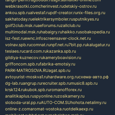
webkrasotki.com
cherinvest.ru
detskiy-ostrov.ru
ankou.spb.ru
alvesta1.ru
pdf-creator.ru
nix-files.org.ru
sakhatoday.ru
elektrikersymboler.ru
sputnikyes.ru
golf2club.msk.ru
aeforums.ru
zallclub.ru
multimodal.msk.ru
habaigry.ru
haikko.ru
sobakopedia.ru
isz-fest.ru
ewnc.info
screensaver-clock.net.ru
volnav.spb.ru
comnat.ru
npf.net.ru
7bit.pp.ru
kalugatur.ru
tesiaes.ru
card.com.ru
kazanka.spb.ru
gildiya-kuznecov.ru
kameryboavision.ru
griffoncom.spb.ru
fabrika-emotsiy.ru
PARK-MATROSOVA.RU
agat.spb.ru
avtoyurist-moskva1.ru
hardware.org.ru
схема-авто.рф
dg-lab.ru
angrup.ru
recruiter.spb.ru
music8.spb.ru
krsk124.ru
kubok.spb.ru
romanofforex.ru
analitikaplus.ru
spyonline.ru
zosikamery.ru
sloboda-ural.pp.ru
AUTO-COM.SU
hohota.net
alimy.ru
online-z.com
aromat-vostoka.ru
otdelkaexp.ru