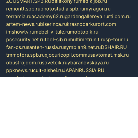
ZOOSMART.SPB.RU
dalakony.ru
medikijob.ru
remontt.spb.ru
photostudia.spb.ru
myragon.ru
terramia.ru
academy62.ru
gardengallereya.ru
rti.com.ru
artem-news.ru
biserinca.ru
krasnodarkurort.com
imshowtv.ru
mebel-v-tule.ru
mobtopik.ru
pcsecurity.net.ru
tool-sib.ru
multimetrunit.ru
sp-tour.ru
fan-cs.ru
santeh-russia.ru
symbian9.net.ru
DSHAIR.RU
tmmotors.spb.ru
xjocuricopii.com
musavtomat.msk.ru
obustrojdom.ru
sovetcik.ru
ybaranovskaya.ru
ppknews.ru
cult-alshei.ru
JAPANRUSSIA.RU
proekciyamebel.ru
imper-finans.ru
rim.org.ru
glamourai.ru
brassminus.ru
zabor-pro.ru
ftn.pp.ru
dorogoe58.ru
laimengpacker.ru
kuzova-zapchasti.ru
sageerp.ru
taxodrom.ru
dsrazvitie.ru
hardcity.net.ru
ratinghomegames.ru
topservice25.ru
gubernyan.ru
gtglasslined.ru
ii4.ru
tssport.spb.ru
andorra24.com
blackwallstreet.ru
oboimos.ru
optim-doors.com.ru
ikuch.ru
nycr.org.ru
npa21.ru
vremya-ch.spb.ru