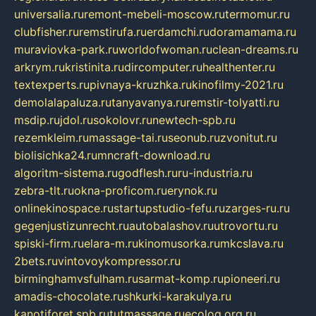
universalia.ru
remont-mebeli-moscow.ru
termomur.ru
clubfisher.ru
remstirufa.ru
erdamchi.ru
doramamama.ru
muraviovka-park.ru
worldofwoman.ru
clean-dreams.ru
arkrym.ru
kristinita.ru
dircomputer.ru
healthenter.ru
textexperts.ru
pivnaya-kruzhka.ru
kinofilmy-2021.ru
demolalapaluza.ru
tanyavanya.ru
remstir-tolyatti.ru
msdip.ru
jdol.ru
sokolovr.ru
newtech-spb.ru
rezemkleim.ru
massage-tai.ru
seonub.ru
zvonitut.ru
biolisichka24.ru
mncraft-download.ru
algoritm-sistema.ru
godflesh.ru
ru-industria.ru
zebra-tlt.ru
okna-proficom.ru
erynok.ru
onlinekinospace.ru
startupstudio-fefu.ru
zarges-ru.ru
gegenjustizunrecht.ru
autobalashov.ru
utrovortu.ru
spiski-firm.ru
elara-m.ru
kinomusorka.ru
mkcslava.ru
2bets.ru
vintovoykompressor.ru
birminghamvsfulham.ru
sarmat-komp.ru
pioneeri.ru
amadis-chocolate.ru
shkurki-karakulya.ru
kanotiforet.spb.ru
tutmassage.ru
ecolog.org.ru