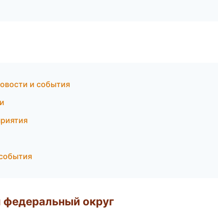
новости и события
ки
приятия
 события
 федеральный округ