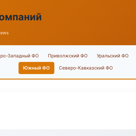
компаний
News
ро-Западный ФО
Приволжский ФО
Уральский ФО
Южный ФО
Северо-Кавказский ФО