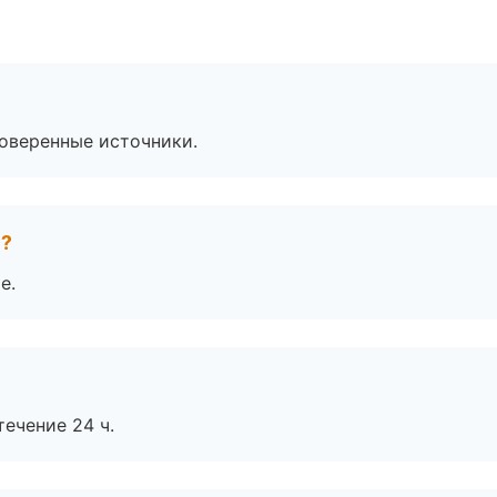
роверенные источники.
е?
е.
течение 24 ч.