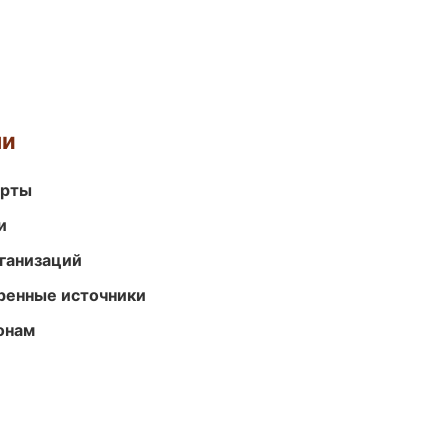
ми
арты
и
ганизаций
еренные источники
онам