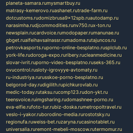
planeta-samara.ru
mysmartbuy.ru
matrasy-kemerovo.ru
ashanet.ru
trade-farm.ru
dotcustoms.ru
domizbrusa9x12spb.ru
autodamp.ru
narasimha.ru
djcommodities.ru
nv750.ru
x-ton.ru
newsplain.ru
cardvoice.ru
modopaper.ru
manunae.ru
gbget.ru
alfeihavsalnassr.ru
madoma.ru
tajuncos.ru
petrovkasports.ru
porno-online-besplatno.ru
splclub.ru
york-life.ru
doroga-expo.ru
ribery.ru
cleanmedicine.ru
slovar-ivrit.ru
porno-video-besplatno.ru
seks-365.ru
ovucontrol.ru
sloty-igrovyye-avtomaty.ru
ru-industriya.ru
russkoe-porno-besplatno.ru
belgorod-day.ru
digilith.ru
pichkurovlab.ru
medic-today.ru
taksu.ru
comp123.ru
don-ykt.ru
teensvoice.ru
imgsharing.ru
domashnee-porno.ru
eva-elfie.ru
foto-tur.ru
biz-doska.ru
metropoltravel.ru
veslo-i-yakor.ru
borodino-media.ru
rostotsky.ru
regionufa.ru
weiss-bet.ru
zaryna.ru
casinotablet.ru
universalia.ru
remont-mebeli-moscow.ru
termomur.ru