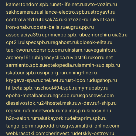
kamertondom.spb.ru
net-life.net.ru
avto-vozim.ru
sakhcamera.ru
alliance-electro.spb.ru
stroyavt.ru
controlweb1.ru
tdsak74.ru
kinzozo-ru.ru
kvotka.ru
iron-snab.ru
costa-bella.ru
eugrus.pp.ru
associaciya39.ru
primexpo.spb.ru
bezmorchin.ru
ia2.ru
cpt21.ru
ispecspb.ru
regahost.ru
kolosok-elita.ru
tae-kwon.ru
consrio.com.ru
insiam.ru
avegainfo.ru
archery161.ru
bigencyclica.ru
vlast16.ru
korru.net
sarmiento.spb.su
extelopedia.ru
lammin-suo.spb.ru
iskatour.spb.ru
snpi.org.ru
running-line.ru
krygeva-spa.ru
chel.net.ru
rust-loco.ru
dugshop.ru
hl-beta.spb.ru
school494.spb.ru
mymubaby.ru
epoha-metalband.ru
ngr.spb.ru
rusgosnews.com
dieselvostok.ru
24hostel.msk.ru
w-dev.ru
f-ship.ru
regsmi.ru
filmnetwork.ru
malinasp.ru
kinosvin.ru
h2o-salon.ru
malutkayork.ru
deltaprim.spb.ru
tango-perm.ru
gooddir.ru
sgv.su
multiki-online.com
webkrasotki.com
cherinvest.ru
detskiy-ostrov.ru