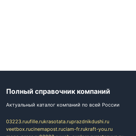
Полный справочник компаний
Актуальный каталог компаний по всей России
03223.ru
ufille.ru
krasotata.ru
prazdnikdushi.ru
veetbox.ru
cinemapost.ru
ciam-fr.ru
kraft-you.ru