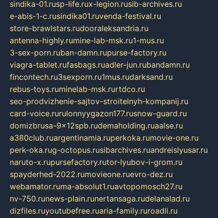
sindika-01.ru
sp-life.ru
x-legion.ru
sib-archives.ru
e-abis-1-c.ru
sindika01.ru
venda-festival.ru
store-brawlstars.ru
dooraleksandria.ru
antenna-highly.ru
mine-lab-msk.ru
1-mus.ru
3-sex-porn.ru
ban-damn.ru
purse-factory.ru
viagra-tablet.ru
fasbags.ru
adler-jun.ru
bandamn.ru
fincontech.ru
3sexporn.ru
1mus.ru
darksand.ru
rebus-toys.ru
minelab-msk.ru
rtdco.ru
seo-prodvizhenie-sajtov-stroitelnyh-kompanij.ru
card-voice.ru
rulonnyygazon177.ru
snow-guard.ru
domizbrusa-9x12spb.ru
demaholding.ru
aalse.ru
a380club.ru
argentinamia.ru
perkoka.ru
movie-one.ru
perk-oka.ru
g-octopus.ru
sibarchives.ru
andreislyusar.ru
naruto-x.ru
pursefactory.ru
tor-lyubov-i-grom.ru
spayderhed-2022.ru
movieone.ru
evro-dez.ru
webamator.ru
ma-absolut1.ru
avtopomosch27.ru
nv-750.ru
news-plain.ru
nertansaga.ru
delanalad.ru
dizfiles.ru
youtubefree.ru
aria-family.ru
roadli.ru