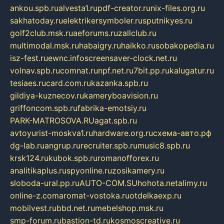
ankou.spb.ru
alvesta1.ru
pdf-creator.ru
nix-files.org.ru
sakhatoday.ru
elektrikersymboler.ru
sputnikyes.ru
golf2club.msk.ru
aeforums.ru
zallclub.ru
multimodal.msk.ru
habaigry.ru
haikko.ru
sobakopedia.ru
isz-fest.ru
ewnc.info
screensaver-clock.net.ru
volnav.spb.ru
comnat.ru
npf.net.ru
7bit.pp.ru
kalugatur.ru
tesiaes.ru
card.com.ru
kazanka.spb.ru
gildiya-kuznecov.ru
kameryboavision.ru
griffoncom.spb.ru
fabrika-emotsiy.ru
PARK-MATROSOVA.RU
agat.spb.ru
avtoyurist-moskva1.ru
hardware.org.ru
схема-авто.рф
dg-lab.ru
angrup.ru
recruiter.spb.ru
music8.spb.ru
krsk124.ru
kubok.spb.ru
romanofforex.ru
analitikaplus.ru
spyonline.ru
zosikamery.ru
sloboda-ural.pp.ru
AUTO-COM.SU
hohota.net
alimy.ru
online-z.com
aromat-vostoka.ru
otdelkaexp.ru
mobilvest.ru
bbd.net.ru
mebelshop.msk.ru
smp-forum.ru
bastion-td.ru
kosmoscreative.ru