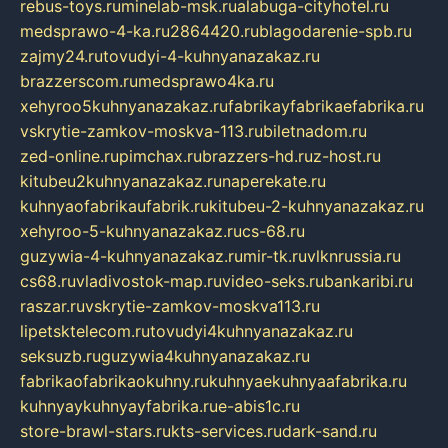
rebus-toys.ru
minelab-msk.ru
alabuga-cityhotel.ru
medsprawo-4-ka.ru
2864420.ru
blagodarenie-spb.ru
zajmy24.ru
tovudyi-4-kuhnyanazakaz.ru
brazzerscom.ru
medsprawo4ka.ru
xehyroo5kuhnyanazakaz.ru
fabrikayfabrikaefabrika.ru
vskrytie-zamkov-moskva-113.ru
biletnadom.ru
zed-online.ru
pimchax.ru
brazzers-hd.ru
z-host.ru
kitubeu2kuhnyanazakaz.ru
naperekate.ru
kuhnyaofabrikaufabrik.ru
kitubeu-2-kuhnyanazakaz.ru
xehyroo-5-kuhnyanazakaz.ru
cs-68.ru
guzywia-4-kuhnyanazakaz.ru
mir-tk.ru
vlknrussia.ru
cs68.ru
vladivostok-map.ru
video-seks.ru
bankaribi.ru
raszar.ru
vskrytie-zamkov-moskva113.ru
lipetsktelecom.ru
tovudyi4kuhnyanazakaz.ru
seksuzb.ru
guzywia4kuhnyanazakaz.ru
fabrikaofabrikaokuhny.ru
kuhnyaekuhnyaafabrika.ru
kuhnyaykuhnyayfabrika.ru
e-abis1c.ru
store-brawl-stars.ru
kts-services.ru
dark-sand.ru