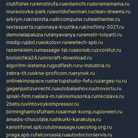
clubfisher.ru
remstirufa.ru
erdamchi.ru
doramamama.ru
muraviovka-park.ru
worldofwoman.ru
clean-dreams.ru
arkrym.ru
kristinita.ru
dircomputer.ru
healthenter.ru
textexperts.ru
pivnaya-kruzhka.ru
kinofilmy-2021.ru
demolalapaluza.ru
tanyavanya.ru
remstir-tolyatti.ru
msdip.ru
jdol.ru
sokolovr.ru
newtech-spb.ru
rezemkleim.ru
massage-tai.ru
seonub.ru
zvonitut.ru
biolisichka24.ru
mncraft-download.ru
algoritm-sistema.ru
godflesh.ru
ru-industria.ru
zebra-tlt.ru
okna-proficom.ru
erynok.ru
onlinekinospace.ru
startupstudio-fefu.ru
zarges-ru.ru
gegenjustizunrecht.ru
autobalashov.ru
utrovortu.ru
spiski-firm.ru
elara-m.ru
kinomusorka.ru
mkcslava.ru
2bets.ru
vintovoykompressor.ru
birminghamvsfulham.ru
sarmat-komp.ru
pioneeri.ru
amadis-chocolate.ru
shkurki-karakulya.ru
kanotiforet.spb.ru
tutmassage.ru
ecolog.org.ru
praga.spb.ru
falcorussia.ru
autodoctorservis.ru