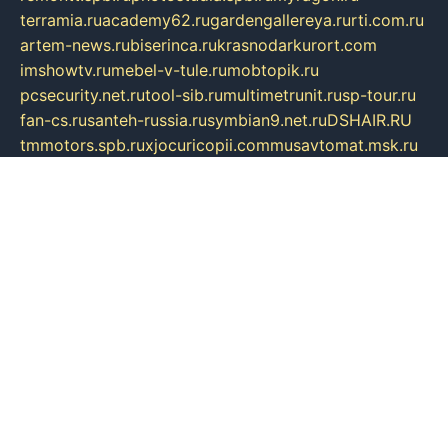
terramia.ru
academy62.ru
gardengallereya.ru
rti.com.ru
artem-news.ru
biserinca.ru
krasnodarkurort.com
imshowtv.ru
mebel-v-tule.ru
mobtopik.ru
pcsecurity.net.ru
tool-sib.ru
multimetrunit.ru
sp-tour.ru
fan-cs.ru
santeh-russia.ru
symbian9.net.ru
DSHAIR.RU
tmmotors.spb.ru
xjocuricopii.com
musavtomat.msk.ru
obustrojdom.ru
sovetcik.ru
ybaranovskaya.ru
ppknews.ru
cult-alshei.ru
JAPANRUSSIA.RU
proekciyamebel.ru
imper-finans.ru
rim.org.ru
glamourai.ru
brassminus.ru
zabor-pro.ru
ftn.pp.ru
dorogoe58.ru
laimengpacker.ru
kuzova-zapchasti.ru
sageerp.ru
taxodrom.ru
dsrazvitie.ru
hardcity.net.ru
ratinghomegames.ru
topservice25.ru
gubernyan.ru
gtglasslined.ru
ii4.ru
tssport.spb.ru
andorra24.com
blackwallstreet.ru
oboimos.ru
optim-doors.com.ru
ikuch.ru
nycr.org.ru
npa21.ru
vremya-ch.spb.ru
desert000.ru
ivtorgi.ru
ifiori.ru
catalog-statei.ru
dcv.org.ru
spetsmaster174.ru
ipkameryhiseeu.ru