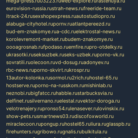
mega-press.ru
03223.ru
web-explore.ru
rastenuya.ru
eurovision-russia.ru
strah-news.ru
freeride-team.ru
itrack-24.ru
sexshopexpress.ru
autostudiopro.ru
alabuga-cityhotel.ru
pornv.ru
atlantpereezd.ru
bud-em-znakomye.ru
a-cdc.ru
elektrostal-news.ru
korolevremont-market.ru
budem-znakomye.ru
oooagrosnab.ru
fpodaso.ru
emfire.ru
pro-otdelky.ru
ukrasotki.ru
seksuzbek.ru
seks-uzbek.ru
porno-vk.ru
sovratili.ru
olecoon.ru
vd-dosug.ru
adonyev.ru
rbc-news.ru
porno-skvirt.ru
krospr.ru
13autor-kolonka.ru
sormol.ru
2rich.ru
hostel-65.ru
hostserve.ru
porno-na-russkom.ru
mishinlab.ru
neznobi.ru
bigfatcc.ru
habble.ru
starbucksvia.ru
delfinet.ru
silvernano.ru
elestal.ru
vektor-doroga.ru
velotrenajery.ru
pronso54.ru
lenasever.ru
lovinskix.ru
show-pets.ru
smartnews03.ru
discofoxworld.ru
miraclecoon.ru
pongup.ru
hostel65.ru
liura.ru
glasspb.ru
firehunters.ru
gribowo.ru
gnalis.ru
bulkitula.ru