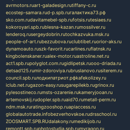
avrmotors.ru
art-galadesign.ru
tiffany-c.ru
ecostep-samara.ru
d-p.spb.ru
галактика73.рф
sko.com.ru
davitamebel-spb.ru
fotsis.ru
tesiaes.ru
kokoroyari.spb.ru
blesna-kazan.ru
mossilver.ru
lenderoq.ru
sergeydobrin.ru
tochkazvuka.msk.ru
people-of-art.ru
bezzubova.ru
clubtibet.ru
orior-aks.ru
dynamoauto.ru
szk-favorit.ru
carlines.ru
flatnsk.ru
kingbolenskaner.ru
alex-motor.ru
astroline.net.ru
act1.spb.ru
polyglot.com.ru
gidlipetsk.ru
ooo-driada.ru
detsad125.ru
mir-zdoroviya.ru
bruslanovo.ru
siterem.ru
council.spb.ru
лодкипатриот.рф
kafekolizey.ru
iclub.net.ru
gazon-easy.ru
sugarepilekb.ru
grinox.ru
pylesostineco.ru
msts-ozarenie.ru
kameryjooan.ru
artemovskij.ru
dopler.spb.ru
aid70.ru
metall-perm.ru
ndm.msk.ru
ratingzooshop.ru
apiaccess.ru
globalautotrade.info
bezverhovskoe.ru
drsschool.ru
ZOOSMART.SPB.RU
dalakony.ru
medikijob.ru
remontt.spb.ru
photostudia.spb.ru
myragon.ru