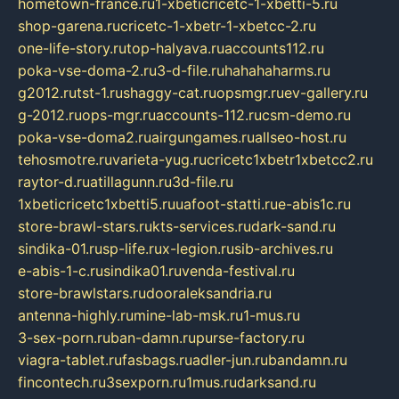
hometown-france.ru
1-xbeticricetc-1-xbetti-5.ru
shop-garena.ru
cricetc-1-xbetr-1-xbetcc-2.ru
one-life-story.ru
top-halyava.ru
accounts112.ru
poka-vse-doma-2.ru
3-d-file.ru
hahahaharms.ru
g2012.ru
tst-1.ru
shaggy-cat.ru
opsmgr.ru
ev-gallery.ru
g-2012.ru
ops-mgr.ru
accounts-112.ru
csm-demo.ru
poka-vse-doma2.ru
airgungames.ru
allseo-host.ru
tehosmotre.ru
varieta-yug.ru
cricetc1xbetr1xbetcc2.ru
raytor-d.ru
atillagunn.ru
3d-file.ru
1xbeticricetc1xbetti5.ru
uafoot-statti.ru
e-abis1c.ru
store-brawl-stars.ru
kts-services.ru
dark-sand.ru
sindika-01.ru
sp-life.ru
x-legion.ru
sib-archives.ru
e-abis-1-c.ru
sindika01.ru
venda-festival.ru
store-brawlstars.ru
dooraleksandria.ru
antenna-highly.ru
mine-lab-msk.ru
1-mus.ru
3-sex-porn.ru
ban-damn.ru
purse-factory.ru
viagra-tablet.ru
fasbags.ru
adler-jun.ru
bandamn.ru
fincontech.ru
3sexporn.ru
1mus.ru
darksand.ru