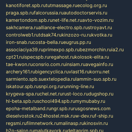
kanotiforet.spb.ru
tutmassage.ru
ecolog.org.ru
praga.spb.ru
falcorussia.ru
autodoctorservis.ru
kamertondom.spb.ru
net-life.net.ru
avto-vozim.ru
sakhcamera.ru
alliance-electro.spb.ru
stroyavt.ru
controlweb1.ru
tdsak74.ru
kinzozo-ru.ru
kvotka.ru
iron-snab.ru
costa-bella.ru
eugrus.pp.ru
associaciya39.ru
primexpo.spb.ru
bezmorchin.ru
ia2.ru
cpt21.ru
ispecspb.ru
regahost.ru
kolosok-elita.ru
tae-kwon.ru
consrio.com.ru
insiam.ru
avegainfo.ru
archery161.ru
bigencyclica.ru
vlast16.ru
korru.net
sarmiento.spb.su
extelopedia.ru
lammin-suo.spb.ru
iskatour.spb.ru
snpi.org.ru
running-line.ru
krygeva-spa.ru
chel.net.ru
rust-loco.ru
dugshop.ru
hl-beta.spb.ru
school494.spb.ru
mymubaby.ru
epoha-metalband.ru
ngr.spb.ru
rusgosnews.com
dieselvostok.ru
24hostel.msk.ru
w-dev.ru
f-ship.ru
regsmi.ru
filmnetwork.ru
malinasp.ru
kinosvin.ru
h2o-salon.ru
malutkayork.ru
deltaprim.spb.ru