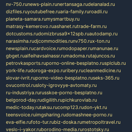
nv-750.ru
news-plain.ru
nertansaga.ru
delanalad.ru
dizfiles.ru
youtubefree.ru
aria-family.ru
roadli.ru
planeta-samara.ru
mysmartbuy.ru
matrasy-kemerovo.ru
ashanet.ru
trade-farm.ru
dotcustoms.ru
domizbrusa9x12spb.ru
autodamp.ru
narasimha.ru
djcommodities.ru
nv750.ru
x-ton.ru
newsplain.ru
cardvoice.ru
modopaper.ru
manunae.ru
gbget.ru
alfeihavsalnassr.ru
madoma.ru
tajuncos.ru
petrovkasports.ru
porno-online-besplatno.ru
splclub.ru
york-life.ru
doroga-expo.ru
ribery.ru
cleanmedicine.ru
slovar-ivrit.ru
porno-video-besplatno.ru
seks-365.ru
ovucontrol.ru
sloty-igrovyye-avtomaty.ru
ru-industriya.ru
russkoe-porno-besplatno.ru
belgorod-day.ru
digilith.ru
pichkurovlab.ru
medic-today.ru
taksu.ru
comp123.ru
don-ykt.ru
teensvoice.ru
imgsharing.ru
domashnee-porno.ru
eva-elfie.ru
foto-tur.ru
biz-doska.ru
metropoltravel.ru
veslo-i-yakor.ru
borodino-media.ru
rostotsky.ru