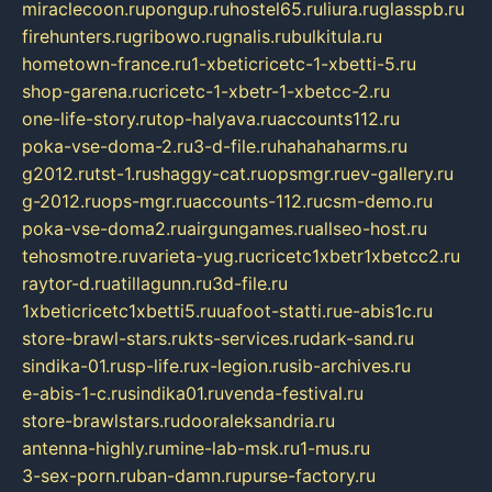
miraclecoon.ru
pongup.ru
hostel65.ru
liura.ru
glasspb.ru
firehunters.ru
gribowo.ru
gnalis.ru
bulkitula.ru
hometown-france.ru
1-xbeticricetc-1-xbetti-5.ru
shop-garena.ru
cricetc-1-xbetr-1-xbetcc-2.ru
one-life-story.ru
top-halyava.ru
accounts112.ru
poka-vse-doma-2.ru
3-d-file.ru
hahahaharms.ru
g2012.ru
tst-1.ru
shaggy-cat.ru
opsmgr.ru
ev-gallery.ru
g-2012.ru
ops-mgr.ru
accounts-112.ru
csm-demo.ru
poka-vse-doma2.ru
airgungames.ru
allseo-host.ru
tehosmotre.ru
varieta-yug.ru
cricetc1xbetr1xbetcc2.ru
raytor-d.ru
atillagunn.ru
3d-file.ru
1xbeticricetc1xbetti5.ru
uafoot-statti.ru
e-abis1c.ru
store-brawl-stars.ru
kts-services.ru
dark-sand.ru
sindika-01.ru
sp-life.ru
x-legion.ru
sib-archives.ru
e-abis-1-c.ru
sindika01.ru
venda-festival.ru
store-brawlstars.ru
dooraleksandria.ru
antenna-highly.ru
mine-lab-msk.ru
1-mus.ru
3-sex-porn.ru
ban-damn.ru
purse-factory.ru