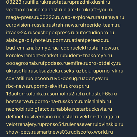
03223.ru
ufille.ru
krasotata.ru
prazdnikdushi.ru
veetbox.ru
cinemapost.ru
ciam-fr.ru
kraft-you.ru
mega-press.ru
03223.ru
web-explore.ru
rastenuya.ru
eurovision-russia.ru
strah-news.ru
freeride-team.ru
itrack-24.ru
sexshopexpress.ru
autostudiopro.ru
alabuga-cityhotel.ru
pornv.ru
atlantpereezd.ru
bud-em-znakomye.ru
a-cdc.ru
elektrostal-news.ru
korolevremont-market.ru
budem-znakomye.ru
oooagrosnab.ru
fpodaso.ru
emfire.ru
pro-otdelky.ru
ukrasotki.ru
seksuzbek.ru
seks-uzbek.ru
porno-vk.ru
sovratili.ru
olecoon.ru
vd-dosug.ru
adonyev.ru
rbc-news.ru
porno-skvirt.ru
krospr.ru
13autor-kolonka.ru
sormol.ru
2rich.ru
hostel-65.ru
hostserve.ru
porno-na-russkom.ru
mishinlab.ru
neznobi.ru
bigfatcc.ru
habble.ru
starbucksvia.ru
delfinet.ru
silvernano.ru
elestal.ru
vektor-doroga.ru
velotrenajery.ru
pronso54.ru
lenasever.ru
lovinskix.ru
show-pets.ru
smartnews03.ru
discofoxworld.ru