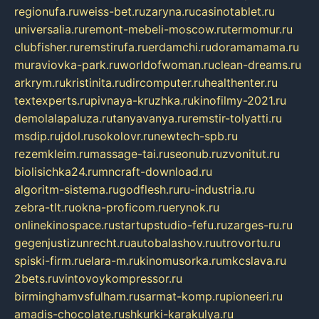
regionufa.ru
weiss-bet.ru
zaryna.ru
casinotablet.ru
universalia.ru
remont-mebeli-moscow.ru
termomur.ru
clubfisher.ru
remstirufa.ru
erdamchi.ru
doramamama.ru
muraviovka-park.ru
worldofwoman.ru
clean-dreams.ru
arkrym.ru
kristinita.ru
dircomputer.ru
healthenter.ru
textexperts.ru
pivnaya-kruzhka.ru
kinofilmy-2021.ru
demolalapaluza.ru
tanyavanya.ru
remstir-tolyatti.ru
msdip.ru
jdol.ru
sokolovr.ru
newtech-spb.ru
rezemkleim.ru
massage-tai.ru
seonub.ru
zvonitut.ru
biolisichka24.ru
mncraft-download.ru
algoritm-sistema.ru
godflesh.ru
ru-industria.ru
zebra-tlt.ru
okna-proficom.ru
erynok.ru
onlinekinospace.ru
startupstudio-fefu.ru
zarges-ru.ru
gegenjustizunrecht.ru
autobalashov.ru
utrovortu.ru
spiski-firm.ru
elara-m.ru
kinomusorka.ru
mkcslava.ru
2bets.ru
vintovoykompressor.ru
birminghamvsfulham.ru
sarmat-komp.ru
pioneeri.ru
amadis-chocolate.ru
shkurki-karakulya.ru