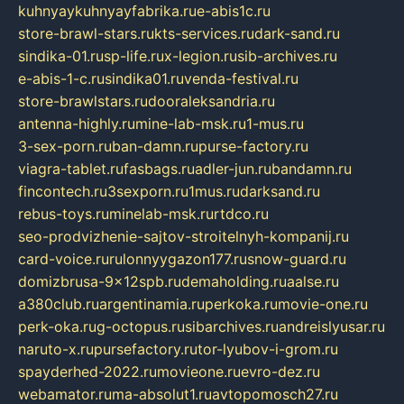
kuhnyaykuhnyayfabrika.ru
e-abis1c.ru
store-brawl-stars.ru
kts-services.ru
dark-sand.ru
sindika-01.ru
sp-life.ru
x-legion.ru
sib-archives.ru
e-abis-1-c.ru
sindika01.ru
venda-festival.ru
store-brawlstars.ru
dooraleksandria.ru
antenna-highly.ru
mine-lab-msk.ru
1-mus.ru
3-sex-porn.ru
ban-damn.ru
purse-factory.ru
viagra-tablet.ru
fasbags.ru
adler-jun.ru
bandamn.ru
fincontech.ru
3sexporn.ru
1mus.ru
darksand.ru
rebus-toys.ru
minelab-msk.ru
rtdco.ru
seo-prodvizhenie-sajtov-stroitelnyh-kompanij.ru
card-voice.ru
rulonnyygazon177.ru
snow-guard.ru
domizbrusa-9x12spb.ru
demaholding.ru
aalse.ru
a380club.ru
argentinamia.ru
perkoka.ru
movie-one.ru
perk-oka.ru
g-octopus.ru
sibarchives.ru
andreislyusar.ru
naruto-x.ru
pursefactory.ru
tor-lyubov-i-grom.ru
spayderhed-2022.ru
movieone.ru
evro-dez.ru
webamator.ru
ma-absolut1.ru
avtopomosch27.ru