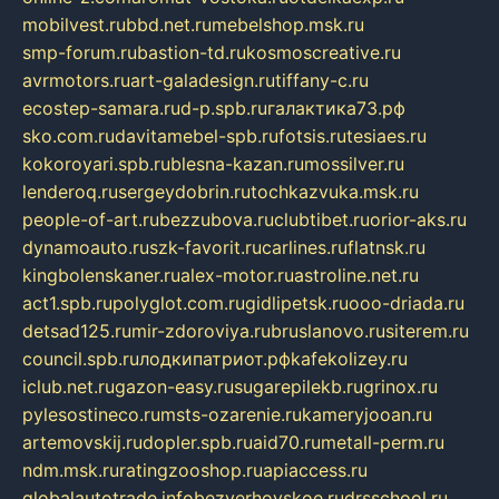
mobilvest.ru
bbd.net.ru
mebelshop.msk.ru
smp-forum.ru
bastion-td.ru
kosmoscreative.ru
avrmotors.ru
art-galadesign.ru
tiffany-c.ru
ecostep-samara.ru
d-p.spb.ru
галактика73.рф
sko.com.ru
davitamebel-spb.ru
fotsis.ru
tesiaes.ru
kokoroyari.spb.ru
blesna-kazan.ru
mossilver.ru
lenderoq.ru
sergeydobrin.ru
tochkazvuka.msk.ru
people-of-art.ru
bezzubova.ru
clubtibet.ru
orior-aks.ru
dynamoauto.ru
szk-favorit.ru
carlines.ru
flatnsk.ru
kingbolenskaner.ru
alex-motor.ru
astroline.net.ru
act1.spb.ru
polyglot.com.ru
gidlipetsk.ru
ooo-driada.ru
detsad125.ru
mir-zdoroviya.ru
bruslanovo.ru
siterem.ru
council.spb.ru
лодкипатриот.рф
kafekolizey.ru
iclub.net.ru
gazon-easy.ru
sugarepilekb.ru
grinox.ru
pylesostineco.ru
msts-ozarenie.ru
kameryjooan.ru
artemovskij.ru
dopler.spb.ru
aid70.ru
metall-perm.ru
ndm.msk.ru
ratingzooshop.ru
apiaccess.ru
globalautotrade.info
bezverhovskoe.ru
drsschool.ru