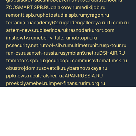
ZOOSMART.SPB.RU
dalakony.ru
medikijob.ru
remontt.spb.ru
photostudia.spb.ru
myragon.ru
terramia.ru
academy62.ru
gardengallereya.ru
rti.com.ru
artem-news.ru
biserinca.ru
krasnodarkurort.com
imshowtv.ru
mebel-v-tule.ru
mobtopik.ru
pcsecurity.net.ru
tool-sib.ru
multimetrunit.ru
sp-tour.ru
fan-cs.ru
santeh-russia.ru
symbian9.net.ru
DSHAIR.RU
tmmotors.spb.ru
xjocuricopii.com
musavtomat.msk.ru
obustrojdom.ru
sovetcik.ru
ybaranovskaya.ru
ppknews.ru
cult-alshei.ru
JAPANRUSSIA.RU
proekciyamebel.ru
imper-finans.ru
rim.org.ru
glamourai.ru
brassminus.ru
zabor-pro.ru
ftn.pp.ru
dorogoe58.ru
laimengpacker.ru
kuzova-zapchasti.ru
sageerp.ru
taxodrom.ru
dsrazvitie.ru
hardcity.net.ru
ratinghomegames.ru
topservice25.ru
gubernyan.ru
gtglasslined.ru
ii4.ru
tssport.spb.ru
andorra24.com
blackwallstreet.ru
oboimos.ru
optim-doors.com.ru