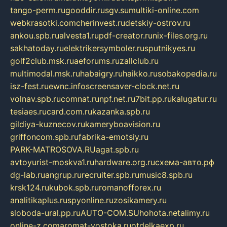
tango-perm.ru
gooddir.ru
sgv.su
multiki-online.com
webkrasotki.com
cherinvest.ru
detskiy-ostrov.ru
ankou.spb.ru
alvesta1.ru
pdf-creator.ru
nix-files.org.ru
sakhatoday.ru
elektrikersymboler.ru
sputnikyes.ru
golf2club.msk.ru
aeforums.ru
zallclub.ru
multimodal.msk.ru
habaigry.ru
haikko.ru
sobakopedia.ru
isz-fest.ru
ewnc.info
screensaver-clock.net.ru
volnav.spb.ru
comnat.ru
npf.net.ru
7bit.pp.ru
kalugatur.ru
tesiaes.ru
card.com.ru
kazanka.spb.ru
gildiya-kuznecov.ru
kameryboavision.ru
griffoncom.spb.ru
fabrika-emotsiy.ru
PARK-MATROSOVA.RU
agat.spb.ru
avtoyurist-moskva1.ru
hardware.org.ru
схема-авто.рф
dg-lab.ru
angrup.ru
recruiter.spb.ru
music8.spb.ru
krsk124.ru
kubok.spb.ru
romanofforex.ru
analitikaplus.ru
spyonline.ru
zosikamery.ru
sloboda-ural.pp.ru
AUTO-COM.SU
hohota.net
alimy.ru
online-z.com
aromat-vostoka.ru
otdelkaexp.ru