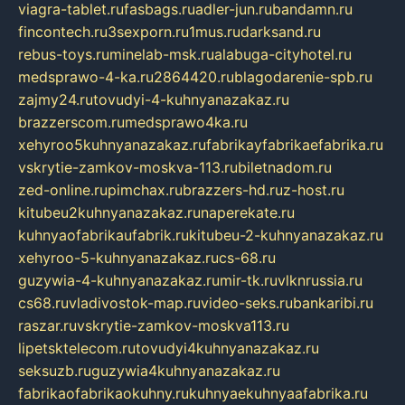
viagra-tablet.ru
fasbags.ru
adler-jun.ru
bandamn.ru
fincontech.ru
3sexporn.ru
1mus.ru
darksand.ru
rebus-toys.ru
minelab-msk.ru
alabuga-cityhotel.ru
medsprawo-4-ka.ru
2864420.ru
blagodarenie-spb.ru
zajmy24.ru
tovudyi-4-kuhnyanazakaz.ru
brazzerscom.ru
medsprawo4ka.ru
xehyroo5kuhnyanazakaz.ru
fabrikayfabrikaefabrika.ru
vskrytie-zamkov-moskva-113.ru
biletnadom.ru
zed-online.ru
pimchax.ru
brazzers-hd.ru
z-host.ru
kitubeu2kuhnyanazakaz.ru
naperekate.ru
kuhnyaofabrikaufabrik.ru
kitubeu-2-kuhnyanazakaz.ru
xehyroo-5-kuhnyanazakaz.ru
cs-68.ru
guzywia-4-kuhnyanazakaz.ru
mir-tk.ru
vlknrussia.ru
cs68.ru
vladivostok-map.ru
video-seks.ru
bankaribi.ru
raszar.ru
vskrytie-zamkov-moskva113.ru
lipetsktelecom.ru
tovudyi4kuhnyanazakaz.ru
seksuzb.ru
guzywia4kuhnyanazakaz.ru
fabrikaofabrikaokuhny.ru
kuhnyaekuhnyaafabrika.ru