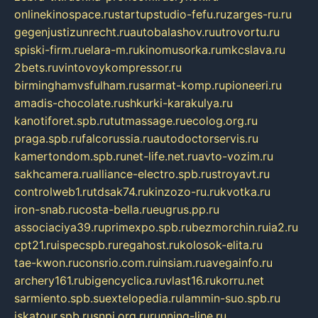
onlinekinospace.ru
startupstudio-fefu.ru
zarges-ru.ru
gegenjustizunrecht.ru
autobalashov.ru
utrovortu.ru
spiski-firm.ru
elara-m.ru
kinomusorka.ru
mkcslava.ru
2bets.ru
vintovoykompressor.ru
birminghamvsfulham.ru
sarmat-komp.ru
pioneeri.ru
amadis-chocolate.ru
shkurki-karakulya.ru
kanotiforet.spb.ru
tutmassage.ru
ecolog.org.ru
praga.spb.ru
falcorussia.ru
autodoctorservis.ru
kamertondom.spb.ru
net-life.net.ru
avto-vozim.ru
sakhcamera.ru
alliance-electro.spb.ru
stroyavt.ru
controlweb1.ru
tdsak74.ru
kinzozo-ru.ru
kvotka.ru
iron-snab.ru
costa-bella.ru
eugrus.pp.ru
associaciya39.ru
primexpo.spb.ru
bezmorchin.ru
ia2.ru
cpt21.ru
ispecspb.ru
regahost.ru
kolosok-elita.ru
tae-kwon.ru
consrio.com.ru
insiam.ru
avegainfo.ru
archery161.ru
bigencyclica.ru
vlast16.ru
korru.net
sarmiento.spb.su
extelopedia.ru
lammin-suo.spb.ru
iskatour.spb.ru
snpi.org.ru
running-line.ru