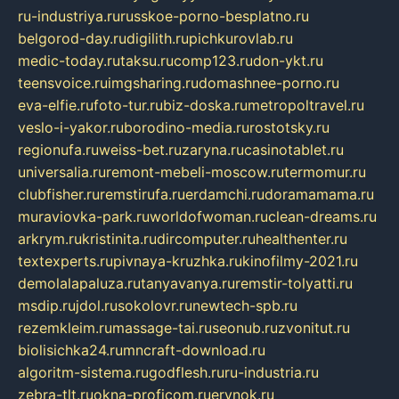
ru-industriya.ru
russkoe-porno-besplatno.ru
belgorod-day.ru
digilith.ru
pichkurovlab.ru
medic-today.ru
taksu.ru
comp123.ru
don-ykt.ru
teensvoice.ru
imgsharing.ru
domashnee-porno.ru
eva-elfie.ru
foto-tur.ru
biz-doska.ru
metropoltravel.ru
veslo-i-yakor.ru
borodino-media.ru
rostotsky.ru
regionufa.ru
weiss-bet.ru
zaryna.ru
casinotablet.ru
universalia.ru
remont-mebeli-moscow.ru
termomur.ru
clubfisher.ru
remstirufa.ru
erdamchi.ru
doramamama.ru
muraviovka-park.ru
worldofwoman.ru
clean-dreams.ru
arkrym.ru
kristinita.ru
dircomputer.ru
healthenter.ru
textexperts.ru
pivnaya-kruzhka.ru
kinofilmy-2021.ru
demolalapaluza.ru
tanyavanya.ru
remstir-tolyatti.ru
msdip.ru
jdol.ru
sokolovr.ru
newtech-spb.ru
rezemkleim.ru
massage-tai.ru
seonub.ru
zvonitut.ru
biolisichka24.ru
mncraft-download.ru
algoritm-sistema.ru
godflesh.ru
ru-industria.ru
zebra-tlt.ru
okna-proficom.ru
erynok.ru