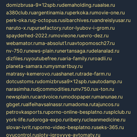
domizbrusa-9x12spb.ru
demaholding.ru
aalse.ru
a380club.ru
argentinamia.ru
perkoka.ru
movie-one.ru
perk-oka.ru
g-octopus.ru
sibarchives.ru
andreislyusar.ru
naruto-x.ru
pursefactory.ru
tor-lyubov-i-grom.ru
spayderhed-2022.ru
movieone.ru
evro-dez.ru
webamator.ru
ma-absolut1.ru
avtopomosch27.ru
nv-750.ru
news-plain.ru
nertansaga.ru
delanalad.ru
dizfiles.ru
youtubefree.ru
aria-family.ru
roadli.ru
planeta-samara.ru
mysmartbuy.ru
matrasy-kemerovo.ru
ashanet.ru
trade-farm.ru
dotcustoms.ru
domizbrusa9x12spb.ru
autodamp.ru
narasimha.ru
djcommodities.ru
nv750.ru
x-ton.ru
newsplain.ru
cardvoice.ru
modopaper.ru
manunae.ru
gbget.ru
alfeihavsalnassr.ru
madoma.ru
tajuncos.ru
petrovkasports.ru
porno-online-besplatno.ru
splclub.ru
york-life.ru
doroga-expo.ru
ribery.ru
cleanmedicine.ru
slovar-ivrit.ru
porno-video-besplatno.ru
seks-365.ru
ovucontrol.ru
sloty-igrovyye-avtomaty.ru