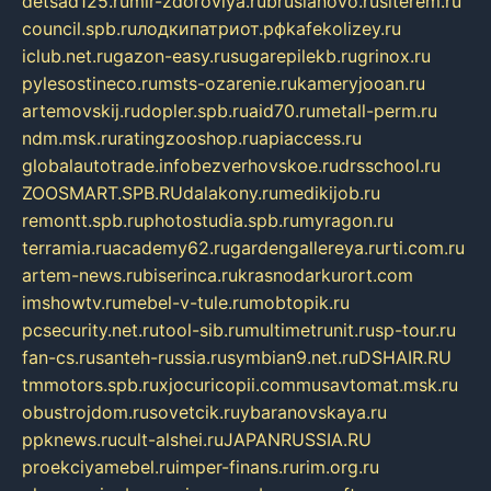
detsad125.ru
mir-zdoroviya.ru
bruslanovo.ru
siterem.ru
council.spb.ru
лодкипатриот.рф
kafekolizey.ru
iclub.net.ru
gazon-easy.ru
sugarepilekb.ru
grinox.ru
pylesostineco.ru
msts-ozarenie.ru
kameryjooan.ru
artemovskij.ru
dopler.spb.ru
aid70.ru
metall-perm.ru
ndm.msk.ru
ratingzooshop.ru
apiaccess.ru
globalautotrade.info
bezverhovskoe.ru
drsschool.ru
ZOOSMART.SPB.RU
dalakony.ru
medikijob.ru
remontt.spb.ru
photostudia.spb.ru
myragon.ru
terramia.ru
academy62.ru
gardengallereya.ru
rti.com.ru
artem-news.ru
biserinca.ru
krasnodarkurort.com
imshowtv.ru
mebel-v-tule.ru
mobtopik.ru
pcsecurity.net.ru
tool-sib.ru
multimetrunit.ru
sp-tour.ru
fan-cs.ru
santeh-russia.ru
symbian9.net.ru
DSHAIR.RU
tmmotors.spb.ru
xjocuricopii.com
musavtomat.msk.ru
obustrojdom.ru
sovetcik.ru
ybaranovskaya.ru
ppknews.ru
cult-alshei.ru
JAPANRUSSIA.RU
proekciyamebel.ru
imper-finans.ru
rim.org.ru