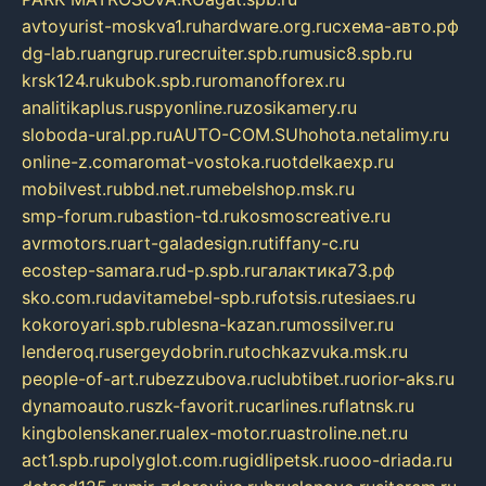
avtoyurist-moskva1.ru
hardware.org.ru
схема-авто.рф
dg-lab.ru
angrup.ru
recruiter.spb.ru
music8.spb.ru
krsk124.ru
kubok.spb.ru
romanofforex.ru
analitikaplus.ru
spyonline.ru
zosikamery.ru
sloboda-ural.pp.ru
AUTO-COM.SU
hohota.net
alimy.ru
online-z.com
aromat-vostoka.ru
otdelkaexp.ru
mobilvest.ru
bbd.net.ru
mebelshop.msk.ru
smp-forum.ru
bastion-td.ru
kosmoscreative.ru
avrmotors.ru
art-galadesign.ru
tiffany-c.ru
ecostep-samara.ru
d-p.spb.ru
галактика73.рф
sko.com.ru
davitamebel-spb.ru
fotsis.ru
tesiaes.ru
kokoroyari.spb.ru
blesna-kazan.ru
mossilver.ru
lenderoq.ru
sergeydobrin.ru
tochkazvuka.msk.ru
people-of-art.ru
bezzubova.ru
clubtibet.ru
orior-aks.ru
dynamoauto.ru
szk-favorit.ru
carlines.ru
flatnsk.ru
kingbolenskaner.ru
alex-motor.ru
astroline.net.ru
act1.spb.ru
polyglot.com.ru
gidlipetsk.ru
ooo-driada.ru