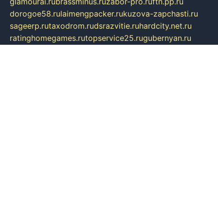
glamourai.ru
brassminus.ru
zabor-pro.ru
ftn.pp.ru
dorogoe58.ru
laimengpacker.ru
kuzova-zapchasti.ru
sageerp.ru
taxodrom.ru
dsrazvitie.ru
hardcity.net.ru
ratinghomegames.ru
topservice25.ru
gubernyan.ru
gtglasslined.ru
ii4.ru
tssport.spb.ru
andorra24.com
blackwallstreet.ru
oboimos.ru
optim-doors.com.ru
ikuch.ru
nycr.org.ru
npa21.ru
vremya-ch.spb.ru
desert000.ru
ivtorgi.ru
ifiori.ru
catalog-statei.ru
dcv.org.ru
spetsmaster174.ru
ipkameryhiseeu.ru
dum26.ru
ruspol.spb.ru
fr-opendp.ru
kam-solnyshko.ru
cheyenne-arapaho.ru
sevzapmetal.spb.ru
ted-lapidus.spb.ru
parasite-eliminator.ru
sigma-complete.ru
modernworld.ru
dama-moda.ru
eholot-group.ru
sk-nvkz.ru
DRONGOLD.RU
democratia2.ru
i-farmer.ru
mass-sport.org
jablonex.spb.ru
bookmess.ru
linkword.ru
refineua.com.ru
cs-spec.net.ru
altay-mebel.ru
DNK-THEATRE.RU
mechaniks.spb.ru
ipcamtechage.ru