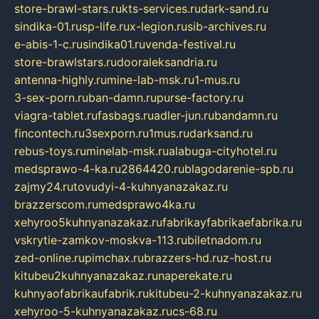
store-brawl-stars.ru
kts-services.ru
dark-sand.ru
sindika-01.ru
sp-life.ru
x-legion.ru
sib-archives.ru
e-abis-1-c.ru
sindika01.ru
venda-festival.ru
store-brawlstars.ru
dooraleksandria.ru
antenna-highly.ru
mine-lab-msk.ru
1-mus.ru
3-sex-porn.ru
ban-damn.ru
purse-factory.ru
viagra-tablet.ru
fasbags.ru
adler-jun.ru
bandamn.ru
fincontech.ru
3sexporn.ru
1mus.ru
darksand.ru
rebus-toys.ru
minelab-msk.ru
alabuga-cityhotel.ru
medsprawo-4-ka.ru
2864420.ru
blagodarenie-spb.ru
zajmy24.ru
tovudyi-4-kuhnyanazakaz.ru
brazzerscom.ru
medsprawo4ka.ru
xehyroo5kuhnyanazakaz.ru
fabrikayfabrikaefabrika.ru
vskrytie-zamkov-moskva-113.ru
biletnadom.ru
zed-online.ru
pimchax.ru
brazzers-hd.ru
z-host.ru
kitubeu2kuhnyanazakaz.ru
naperekate.ru
kuhnyaofabrikaufabrik.ru
kitubeu-2-kuhnyanazakaz.ru
xehyroo-5-kuhnyanazakaz.ru
cs-68.ru