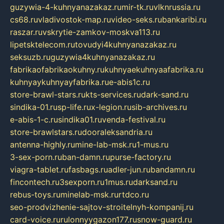
guzywia-4-kuhnyanazakaz.ru
mir-tk.ru
vlknrussia.ru
cs68.ru
vladivostok-map.ru
video-seks.ru
bankaribi.ru
raszar.ru
vskrytie-zamkov-moskva113.ru
lipetsktelecom.ru
tovudyi4kuhnyanazakaz.ru
seksuzb.ru
guzywia4kuhnyanazakaz.ru
fabrikaofabrikaokuhny.ru
kuhnyaekuhnyaafabrika.ru
kuhnyaykuhnyayfabrika.ru
e-abis1c.ru
store-brawl-stars.ru
kts-services.ru
dark-sand.ru
sindika-01.ru
sp-life.ru
x-legion.ru
sib-archives.ru
e-abis-1-c.ru
sindika01.ru
venda-festival.ru
store-brawlstars.ru
dooraleksandria.ru
antenna-highly.ru
mine-lab-msk.ru
1-mus.ru
3-sex-porn.ru
ban-damn.ru
purse-factory.ru
viagra-tablet.ru
fasbags.ru
adler-jun.ru
bandamn.ru
fincontech.ru
3sexporn.ru
1mus.ru
darksand.ru
rebus-toys.ru
minelab-msk.ru
rtdco.ru
seo-prodvizhenie-sajtov-stroitelnyh-kompanij.ru
card-voice.ru
rulonnyygazon177.ru
snow-guard.ru