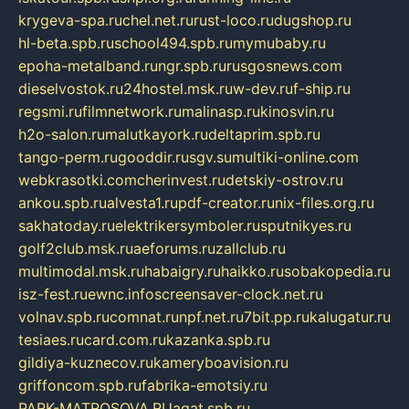
krygeva-spa.ru
chel.net.ru
rust-loco.ru
dugshop.ru
hl-beta.spb.ru
school494.spb.ru
mymubaby.ru
epoha-metalband.ru
ngr.spb.ru
rusgosnews.com
dieselvostok.ru
24hostel.msk.ru
w-dev.ru
f-ship.ru
regsmi.ru
filmnetwork.ru
malinasp.ru
kinosvin.ru
h2o-salon.ru
malutkayork.ru
deltaprim.spb.ru
tango-perm.ru
gooddir.ru
sgv.su
multiki-online.com
webkrasotki.com
cherinvest.ru
detskiy-ostrov.ru
ankou.spb.ru
alvesta1.ru
pdf-creator.ru
nix-files.org.ru
sakhatoday.ru
elektrikersymboler.ru
sputnikyes.ru
golf2club.msk.ru
aeforums.ru
zallclub.ru
multimodal.msk.ru
habaigry.ru
haikko.ru
sobakopedia.ru
isz-fest.ru
ewnc.info
screensaver-clock.net.ru
volnav.spb.ru
comnat.ru
npf.net.ru
7bit.pp.ru
kalugatur.ru
tesiaes.ru
card.com.ru
kazanka.spb.ru
gildiya-kuznecov.ru
kameryboavision.ru
griffoncom.spb.ru
fabrika-emotsiy.ru
PARK-MATROSOVA.RU
agat.spb.ru