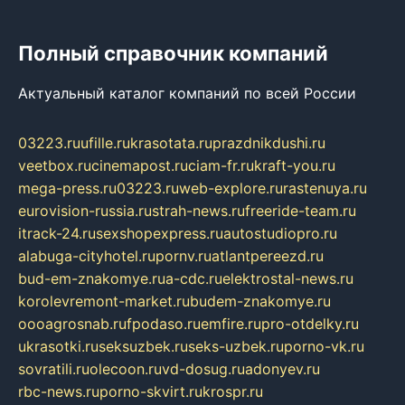
Полный справочник компаний
Актуальный каталог компаний по всей России
03223.ru
ufille.ru
krasotata.ru
prazdnikdushi.ru
veetbox.ru
cinemapost.ru
ciam-fr.ru
kraft-you.ru
mega-press.ru
03223.ru
web-explore.ru
rastenuya.ru
eurovision-russia.ru
strah-news.ru
freeride-team.ru
itrack-24.ru
sexshopexpress.ru
autostudiopro.ru
alabuga-cityhotel.ru
pornv.ru
atlantpereezd.ru
bud-em-znakomye.ru
a-cdc.ru
elektrostal-news.ru
korolevremont-market.ru
budem-znakomye.ru
oooagrosnab.ru
fpodaso.ru
emfire.ru
pro-otdelky.ru
ukrasotki.ru
seksuzbek.ru
seks-uzbek.ru
porno-vk.ru
sovratili.ru
olecoon.ru
vd-dosug.ru
adonyev.ru
rbc-news.ru
porno-skvirt.ru
krospr.ru