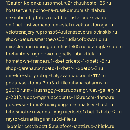
13autor-kolonka.ru
sormol.ru
2rich.ru
hostel-65.ru
hostserve.ru
porno-na-russkom.ru
mishinlab.ru
neznobi.ru
bigfatcc.ru
habble.ru
starbucksvia.ru
delfinet.ru
silvernano.ru
elestal.ru
vektor-doroga.ru
velotrenajery.ru
pronso54.ru
lenasever.ru
lovinskix.ru
show-pets.ru
smartnews03.ru
discofoxworld.ru
miraclecoon.ru
pongup.ru
hostel65.ru
liura.ru
glasspb.ru
firehunters.ru
gribowo.ru
gnalis.ru
bulkitula.ru
hometown-france.ru
1-xbeticricetc-1-xbetti-5.ru
shop-garena.ru
cricetc-1-xbetr-1-xbetcc-2.ru
one-life-story.ru
top-halyava.ru
accounts112.ru
poka-vse-doma-2.ru
3-d-file.ru
hahahaharms.ru
g2012.ru
tst-1.ru
shaggy-cat.ru
opsmgr.ru
ev-gallery.ru
g-2012.ru
ops-mgr.ru
accounts-112.ru
csm-demo.ru
poka-vse-doma2.ru
airgungames.ru
allseo-host.ru
tehosmotre.ru
varieta-yug.ru
cricetc1xbetr1xbetcc2.ru
raytor-d.ru
atillagunn.ru
3d-file.ru
1xbeticricetc1xbetti5.ru
uafoot-statti.ru
e-abis1c.ru