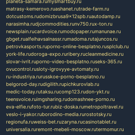
planeta-samara.ru
mysmartbuy.ru
matrasy-kemerovo.ru
ashanet.ru
trade-farm.ru
dotcustoms.ru
domizbrusa9x12spb.ru
autodamp.ru
narasimha.ru
djcommodities.ru
nv750.ru
x-ton.ru
newsplain.ru
cardvoice.ru
modopaper.ru
manunae.ru
gbget.ru
alfeihavsalnassr.ru
madoma.ru
tajuncos.ru
petrovkasports.ru
porno-online-besplatno.ru
splclub.ru
york-life.ru
doroga-expo.ru
ribery.ru
cleanmedicine.ru
slovar-ivrit.ru
porno-video-besplatno.ru
seks-365.ru
ovucontrol.ru
sloty-igrovyye-avtomaty.ru
ru-industriya.ru
russkoe-porno-besplatno.ru
belgorod-day.ru
digilith.ru
pichkurovlab.ru
medic-today.ru
taksu.ru
comp123.ru
don-ykt.ru
teensvoice.ru
imgsharing.ru
domashnee-porno.ru
eva-elfie.ru
foto-tur.ru
biz-doska.ru
metropoltravel.ru
veslo-i-yakor.ru
borodino-media.ru
rostotsky.ru
regionufa.ru
weiss-bet.ru
zaryna.ru
casinotablet.ru
universalia.ru
remont-mebeli-moscow.ru
termomur.ru