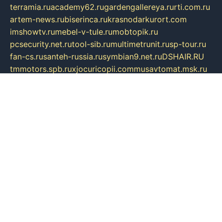
terramia.ru
academy62.ru
gardengallereya.ru
rti.com.ru
artem-news.ru
biserinca.ru
krasnodarkurort.com
imshowtv.ru
mebel-v-tule.ru
mobtopik.ru
pcsecurity.net.ru
tool-sib.ru
multimetrunit.ru
sp-tour.ru
fan-cs.ru
santeh-russia.ru
symbian9.net.ru
DSHAIR.RU
tmmotors.spb.ru
xjocuricopii.com
musavtomat.msk.ru
obustrojdom.ru
sovetcik.ru
ybaranovskaya.ru
ppknews.ru
cult-alshei.ru
JAPANRUSSIA.RU
proekciyamebel.ru
imper-finans.ru
rim.org.ru
glamourai.ru
brassminus.ru
zabor-pro.ru
ftn.pp.ru
dorogoe58.ru
laimengpacker.ru
kuzova-zapchasti.ru
sageerp.ru
taxodrom.ru
dsrazvitie.ru
hardcity.net.ru
ratinghomegames.ru
topservice25.ru
gubernyan.ru
gtglasslined.ru
ii4.ru
tssport.spb.ru
andorra24.com
blackwallstreet.ru
oboimos.ru
optim-doors.com.ru
ikuch.ru
nycr.org.ru
npa21.ru
vremya-ch.spb.ru
desert000.ru
ivtorgi.ru
ifiori.ru
catalog-statei.ru
dcv.org.ru
spetsmaster174.ru
ipkameryhiseeu.ru