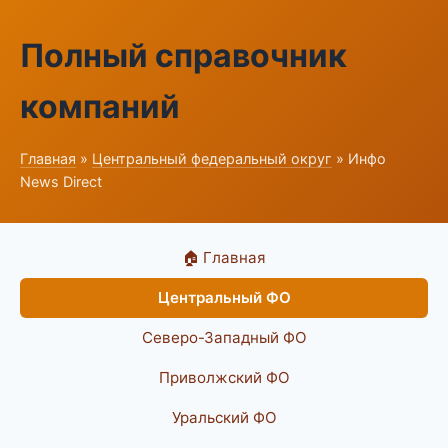
Полный справочник
компаний
Главная
»
Центральный федеральный округ
» Инфо
News Direct
🏠 Главная
Центральный ФО
Северо-Западный ФО
Приволжский ФО
Уральский ФО