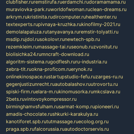
clubfisher.ru
remstirufa.ru
erdamchi.ru
doramamama.ru
muraviovka-park.ru
worldofwoman.ru
clean-dreams.ru
arkrym.ru
kristinita.ru
dircomputer.ru
healthenter.ru
textexperts.ru
pivnaya-kruzhka.ru
kinofilmy-2021.ru
demolalapaluza.ru
tanyavanya.ru
remstir-tolyatti.ru
msdip.ru
jdol.ru
sokolovr.ru
newtech-spb.ru
rezemkleim.ru
massage-tai.ru
seonub.ru
zvonitut.ru
biolisichka24.ru
mncraft-download.ru
algoritm-sistema.ru
godflesh.ru
ru-industria.ru
zebra-tlt.ru
okna-proficom.ru
erynok.ru
onlinekinospace.ru
startupstudio-fefu.ru
zarges-ru.ru
gegenjustizunrecht.ru
autobalashov.ru
utrovortu.ru
spiski-firm.ru
elara-m.ru
kinomusorka.ru
mkcslava.ru
2bets.ru
vintovoykompressor.ru
birminghamvsfulham.ru
sarmat-komp.ru
pioneeri.ru
amadis-chocolate.ru
shkurki-karakulya.ru
kanotiforet.spb.ru
tutmassage.ru
ecolog.org.ru
praga.spb.ru
falcorussia.ru
autodoctorservis.ru