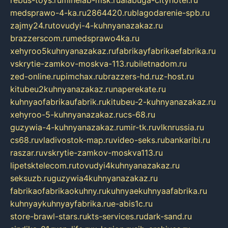
rebus-toys.ru
minelab-msk.ru
alabuga-cityhotel.ru
medsprawo-4-ka.ru
2864420.ru
blagodarenie-spb.ru
zajmy24.ru
tovudyi-4-kuhnyanazakaz.ru
brazzerscom.ru
medsprawo4ka.ru
xehyroo5kuhnyanazakaz.ru
fabrikayfabrikaefabrika.ru
vskrytie-zamkov-moskva-113.ru
biletnadom.ru
zed-online.ru
pimchax.ru
brazzers-hd.ru
z-host.ru
kitubeu2kuhnyanazakaz.ru
naperekate.ru
kuhnyaofabrikaufabrik.ru
kitubeu-2-kuhnyanazakaz.ru
xehyroo-5-kuhnyanazakaz.ru
cs-68.ru
guzywia-4-kuhnyanazakaz.ru
mir-tk.ru
vlknrussia.ru
cs68.ru
vladivostok-map.ru
video-seks.ru
bankaribi.ru
raszar.ru
vskrytie-zamkov-moskva113.ru
lipetsktelecom.ru
tovudyi4kuhnyanazakaz.ru
seksuzb.ru
guzywia4kuhnyanazakaz.ru
fabrikaofabrikaokuhny.ru
kuhnyaekuhnyaafabrika.ru
kuhnyaykuhnyayfabrika.ru
e-abis1c.ru
store-brawl-stars.ru
kts-services.ru
dark-sand.ru