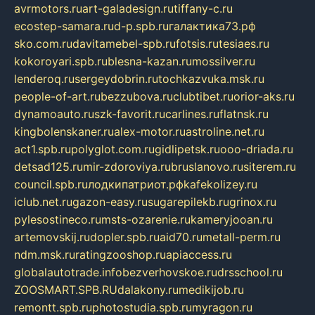
avrmotors.ru
art-galadesign.ru
tiffany-c.ru
ecostep-samara.ru
d-p.spb.ru
галактика73.рф
sko.com.ru
davitamebel-spb.ru
fotsis.ru
tesiaes.ru
kokoroyari.spb.ru
blesna-kazan.ru
mossilver.ru
lenderoq.ru
sergeydobrin.ru
tochkazvuka.msk.ru
people-of-art.ru
bezzubova.ru
clubtibet.ru
orior-aks.ru
dynamoauto.ru
szk-favorit.ru
carlines.ru
flatnsk.ru
kingbolenskaner.ru
alex-motor.ru
astroline.net.ru
act1.spb.ru
polyglot.com.ru
gidlipetsk.ru
ooo-driada.ru
detsad125.ru
mir-zdoroviya.ru
bruslanovo.ru
siterem.ru
council.spb.ru
лодкипатриот.рф
kafekolizey.ru
iclub.net.ru
gazon-easy.ru
sugarepilekb.ru
grinox.ru
pylesostineco.ru
msts-ozarenie.ru
kameryjooan.ru
artemovskij.ru
dopler.spb.ru
aid70.ru
metall-perm.ru
ndm.msk.ru
ratingzooshop.ru
apiaccess.ru
globalautotrade.info
bezverhovskoe.ru
drsschool.ru
ZOOSMART.SPB.RU
dalakony.ru
medikijob.ru
remontt.spb.ru
photostudia.spb.ru
myragon.ru