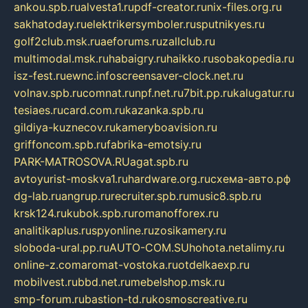
ankou.spb.ru
alvesta1.ru
pdf-creator.ru
nix-files.org.ru
sakhatoday.ru
elektrikersymboler.ru
sputnikyes.ru
golf2club.msk.ru
aeforums.ru
zallclub.ru
multimodal.msk.ru
habaigry.ru
haikko.ru
sobakopedia.ru
isz-fest.ru
ewnc.info
screensaver-clock.net.ru
volnav.spb.ru
comnat.ru
npf.net.ru
7bit.pp.ru
kalugatur.ru
tesiaes.ru
card.com.ru
kazanka.spb.ru
gildiya-kuznecov.ru
kameryboavision.ru
griffoncom.spb.ru
fabrika-emotsiy.ru
PARK-MATROSOVA.RU
agat.spb.ru
avtoyurist-moskva1.ru
hardware.org.ru
схема-авто.рф
dg-lab.ru
angrup.ru
recruiter.spb.ru
music8.spb.ru
krsk124.ru
kubok.spb.ru
romanofforex.ru
analitikaplus.ru
spyonline.ru
zosikamery.ru
sloboda-ural.pp.ru
AUTO-COM.SU
hohota.net
alimy.ru
online-z.com
aromat-vostoka.ru
otdelkaexp.ru
mobilvest.ru
bbd.net.ru
mebelshop.msk.ru
smp-forum.ru
bastion-td.ru
kosmoscreative.ru