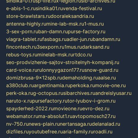
sindika-01.ru
sp-life.ru
x-legion.ru
sib-archives.ru
e-abis-1-c.ru
sindika01.ru
venda-festival.ru
store-brawlstars.ru
dooraleksandria.ru
antenna-highly.ru
mine-lab-msk.ru
1-mus.ru
3-sex-porn.ru
ban-damn.ru
purse-factory.ru
viagra-tablet.ru
fasbags.ru
adler-jun.ru
bandamn.ru
fincontech.ru
3sexporn.ru
1mus.ru
darksand.ru
rebus-toys.ru
minelab-msk.ru
rtdco.ru
seo-prodvizhenie-sajtov-stroitelnyh-kompanij.ru
card-voice.ru
rulonnyygazon177.ru
snow-guard.ru
domizbrusa-9x12spb.ru
demaholding.ru
aalse.ru
a380club.ru
argentinamia.ru
perkoka.ru
movie-one.ru
perk-oka.ru
g-octopus.ru
sibarchives.ru
andreislyusar.ru
naruto-x.ru
pursefactory.ru
tor-lyubov-i-grom.ru
spayderhed-2022.ru
movieone.ru
evro-dez.ru
webamator.ru
ma-absolut1.ru
avtopomosch27.ru
nv-750.ru
news-plain.ru
nertansaga.ru
delanalad.ru
dizfiles.ru
youtubefree.ru
aria-family.ru
roadli.ru