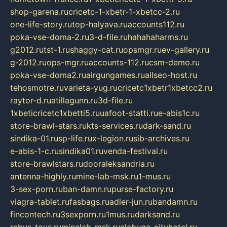
shop-garena.ru
cricetc-1-xbetr-1-xbetcc-2.ru
one-life-story.ru
top-halyava.ru
accounts112.ru
poka-vse-doma-2.ru
3-d-file.ru
hahahaharms.ru
g2012.ru
tst-1.ru
shaggy-cat.ru
opsmgr.ru
ev-gallery.ru
g-2012.ru
ops-mgr.ru
accounts-112.ru
csm-demo.ru
poka-vse-doma2.ru
airgungames.ru
allseo-host.ru
tehosmotre.ru
varieta-yug.ru
cricetc1xbetr1xbetcc2.ru
raytor-d.ru
atillagunn.ru
3d-file.ru
1xbeticricetc1xbetti5.ru
uafoot-statti.ru
e-abis1c.ru
store-brawl-stars.ru
kts-services.ru
dark-sand.ru
sindika-01.ru
sp-life.ru
x-legion.ru
sib-archives.ru
e-abis-1-c.ru
sindika01.ru
venda-festival.ru
store-brawlstars.ru
dooraleksandria.ru
antenna-highly.ru
mine-lab-msk.ru
1-mus.ru
3-sex-porn.ru
ban-damn.ru
purse-factory.ru
viagra-tablet.ru
fasbags.ru
adler-jun.ru
bandamn.ru
fincontech.ru
3sexporn.ru
1mus.ru
darksand.ru