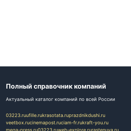
Полный справочник компаний
Актуальный каталог компаний по всей России
03223.ru
ufille.ru
krasotata.ru
prazdnikdushi.ru
veetbox.ru
cinemapost.ru
ciam-fr.ru
kraft-you.ru
mega-press.ru
03223.ru
web-explore.ru
rastenuya.ru