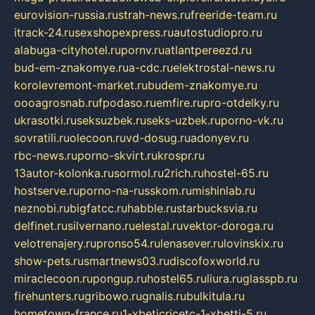
eurovision-russia.ru
strah-news.ru
freeride-team.ru
itrack-24.ru
sexshopexpress.ru
autostudiopro.ru
alabuga-cityhotel.ru
pornv.ru
atlantpereezd.ru
bud-em-znakomye.ru
a-cdc.ru
elektrostal-news.ru
korolevremont-market.ru
budem-znakomye.ru
oooagrosnab.ru
fpodaso.ru
emfire.ru
pro-otdelky.ru
ukrasotki.ru
seksuzbek.ru
seks-uzbek.ru
porno-vk.ru
sovratili.ru
olecoon.ru
vd-dosug.ru
adonyev.ru
rbc-news.ru
porno-skvirt.ru
krospr.ru
13autor-kolonka.ru
sormol.ru
2rich.ru
hostel-65.ru
hostserve.ru
porno-na-russkom.ru
mishinlab.ru
neznobi.ru
bigfatcc.ru
habble.ru
starbucksvia.ru
delfinet.ru
silvernano.ru
elestal.ru
vektor-doroga.ru
velotrenajery.ru
pronso54.ru
lenasever.ru
lovinskix.ru
show-pets.ru
smartnews03.ru
discofoxworld.ru
miraclecoon.ru
pongup.ru
hostel65.ru
liura.ru
glasspb.ru
firehunters.ru
gribowo.ru
gnalis.ru
bulkitula.ru
hometown-france.ru
1-xbeticricetc-1-xbetti-5.ru