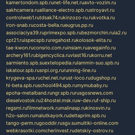
kamertondom.spb.ru
net-life.net.ru
avto-vozim.ru
sakhcamera.ru
alliance-electro.spb.ru
stroyavt.ru
controlweb1.ru
tdsak74.ru
kinzozo-ru.ru
kvotka.ru
iron-snab.ru
costa-bella.ru
eugrus.pp.ru
associaciya39.ru
primexpo.spb.ru
bezmorchin.ru
ia2.ru
cpt21.ru
ispecspb.ru
regahost.ru
kolosok-elita.ru
tae-kwon.ru
consrio.com.ru
insiam.ru
avegainfo.ru
archery161.ru
bigencyclica.ru
vlast16.ru
korru.net
sarmiento.spb.su
extelopedia.ru
lammin-suo.spb.ru
iskatour.spb.ru
snpi.org.ru
running-line.ru
krygeva-spa.ru
chel.net.ru
rust-loco.ru
dugshop.ru
hl-beta.spb.ru
school494.spb.ru
mymubaby.ru
epoha-metalband.ru
ngr.spb.ru
rusgosnews.com
dieselvostok.ru
24hostel.msk.ru
w-dev.ru
f-ship.ru
regsmi.ru
filmnetwork.ru
malinasp.ru
kinosvin.ru
h2o-salon.ru
malutkayork.ru
deltaprim.spb.ru
tango-perm.ru
gooddir.ru
sgv.su
multiki-online.com
webkrasotki.com
cherinvest.ru
detskiy-ostrov.ru