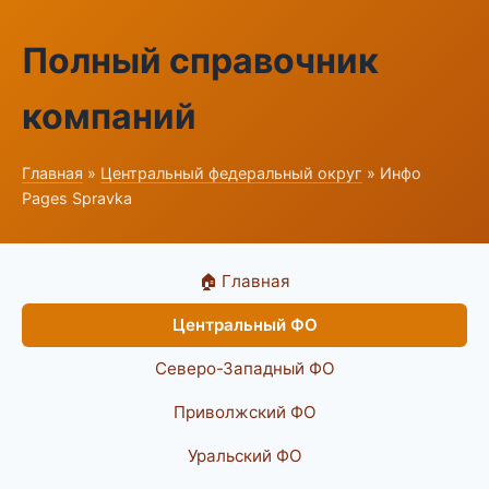
Полный справочник
компаний
Главная
»
Центральный федеральный округ
» Инфо
Pages Spravka
🏠 Главная
Центральный ФО
Северо-Западный ФО
Приволжский ФО
Уральский ФО