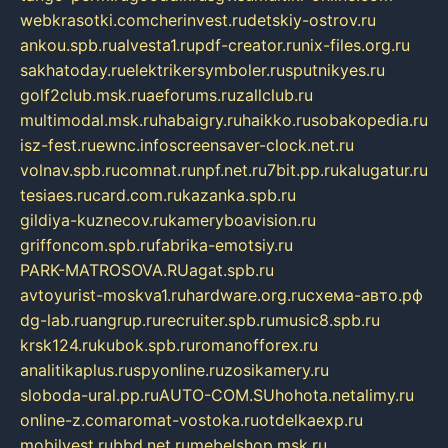
webkrasotki.com
cherinvest.ru
detskiy-ostrov.ru
ankou.spb.ru
alvesta1.ru
pdf-creator.ru
nix-files.org.ru
sakhatoday.ru
elektrikersymboler.ru
sputnikyes.ru
golf2club.msk.ru
aeforums.ru
zallclub.ru
multimodal.msk.ru
habaigry.ru
haikko.ru
sobakopedia.ru
isz-fest.ru
ewnc.info
screensaver-clock.net.ru
volnav.spb.ru
comnat.ru
npf.net.ru
7bit.pp.ru
kalugatur.ru
tesiaes.ru
card.com.ru
kazanka.spb.ru
gildiya-kuznecov.ru
kameryboavision.ru
griffoncom.spb.ru
fabrika-emotsiy.ru
PARK-MATROSOVA.RU
agat.spb.ru
avtoyurist-moskva1.ru
hardware.org.ru
схема-авто.рф
dg-lab.ru
angrup.ru
recruiter.spb.ru
music8.spb.ru
krsk124.ru
kubok.spb.ru
romanofforex.ru
analitikaplus.ru
spyonline.ru
zosikamery.ru
sloboda-ural.pp.ru
AUTO-COM.SU
hohota.net
alimy.ru
online-z.com
aromat-vostoka.ru
otdelkaexp.ru
mobilvest.ru
bbd.net.ru
mebelshop.msk.ru