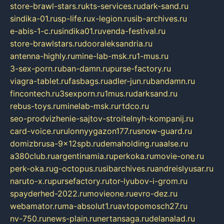
store-brawl-stars.ru
kts-services.ru
dark-sand.ru
sindika-01.ru
sp-life.ru
x-legion.ru
sib-archives.ru
e-abis-1-c.ru
sindika01.ru
venda-festival.ru
store-brawlstars.ru
dooraleksandria.ru
antenna-highly.ru
mine-lab-msk.ru
1-mus.ru
3-sex-porn.ru
ban-damn.ru
purse-factory.ru
viagra-tablet.ru
fasbags.ru
adler-jun.ru
bandamn.ru
fincontech.ru
3sexporn.ru
1mus.ru
darksand.ru
rebus-toys.ru
minelab-msk.ru
rtdco.ru
seo-prodvizhenie-sajtov-stroitelnyh-kompanij.ru
card-voice.ru
rulonnyygazon177.ru
snow-guard.ru
domizbrusa-9x12spb.ru
demaholding.ru
aalse.ru
a380club.ru
argentinamia.ru
perkoka.ru
movie-one.ru
perk-oka.ru
g-octopus.ru
sibarchives.ru
andreislyusar.ru
naruto-x.ru
pursefactory.ru
tor-lyubov-i-grom.ru
spayderhed-2022.ru
movieone.ru
evro-dez.ru
webamator.ru
ma-absolut1.ru
avtopomosch27.ru
nv-750.ru
news-plain.ru
nertansaga.ru
delanalad.ru