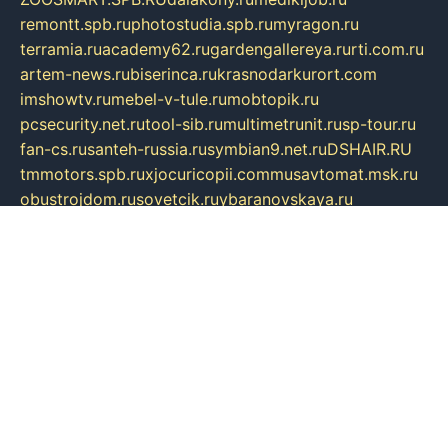
remontt.spb.ru
photostudia.spb.ru
myragon.ru
terramia.ru
academy62.ru
gardengallereya.ru
rti.com.ru
artem-news.ru
biserinca.ru
krasnodarkurort.com
imshowtv.ru
mebel-v-tule.ru
mobtopik.ru
pcsecurity.net.ru
tool-sib.ru
multimetrunit.ru
sp-tour.ru
fan-cs.ru
santeh-russia.ru
symbian9.net.ru
DSHAIR.RU
tmmotors.spb.ru
xjocuricopii.com
musavtomat.msk.ru
obustrojdom.ru
sovetcik.ru
ybaranovskaya.ru
ppknews.ru
cult-alshei.ru
JAPANRUSSIA.RU
proekciyamebel.ru
imper-finans.ru
rim.org.ru
glamourai.ru
brassminus.ru
zabor-pro.ru
ftn.pp.ru
dorogoe58.ru
laimengpacker.ru
kuzova-zapchasti.ru
sageerp.ru
taxodrom.ru
dsrazvitie.ru
hardcity.net.ru
ratinghomegames.ru
topservice25.ru
gubernyan.ru
gtglasslined.ru
ii4.ru
tssport.spb.ru
andorra24.com
blackwallstreet.ru
oboimos.ru
optim-doors.com.ru
ikuch.ru
nycr.org.ru
npa21.ru
vremya-ch.spb.ru