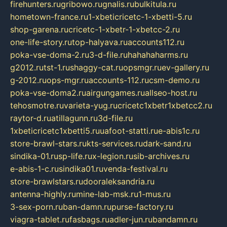
firehunters.ru
gribowo.ru
gnalis.ru
bulkitula.ru
hometown-france.ru
1-xbeticricetc-1-xbetti-5.ru
shop-garena.ru
cricetc-1-xbetr-1-xbetcc-2.ru
one-life-story.ru
top-halyava.ru
accounts112.ru
poka-vse-doma-2.ru
3-d-file.ru
hahahaharms.ru
g2012.ru
tst-1.ru
shaggy-cat.ru
opsmgr.ru
ev-gallery.ru
g-2012.ru
ops-mgr.ru
accounts-112.ru
csm-demo.ru
poka-vse-doma2.ru
airgungames.ru
allseo-host.ru
tehosmotre.ru
varieta-yug.ru
cricetc1xbetr1xbetcc2.ru
raytor-d.ru
atillagunn.ru
3d-file.ru
1xbeticricetc1xbetti5.ru
uafoot-statti.ru
e-abis1c.ru
store-brawl-stars.ru
kts-services.ru
dark-sand.ru
sindika-01.ru
sp-life.ru
x-legion.ru
sib-archives.ru
e-abis-1-c.ru
sindika01.ru
venda-festival.ru
store-brawlstars.ru
dooraleksandria.ru
antenna-highly.ru
mine-lab-msk.ru
1-mus.ru
3-sex-porn.ru
ban-damn.ru
purse-factory.ru
viagra-tablet.ru
fasbags.ru
adler-jun.ru
bandamn.ru