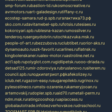
smp-forum.ru
bastion-td.ru
kosmoscreative.ru
avrmotors.ru
art-galadesign.ru
tiffany-c.ru
ecostep-samara.ru
d-p.spb.ru
галактика73.рф
sko.com.ru
davitamebel-spb.ru
fotsis.ru
tesiaes.ru
kokoroyari.spb.ru
blesna-kazan.ru
mossilver.ru
lenderoq.ru
sergeydobrin.ru
tochkazvuka.msk.ru
people-of-art.ru
bezzubova.ru
clubtibet.ru
orior-aks.ru
dynamoauto.ru
szk-favorit.ru
carlines.ru
flatnsk.ru
kingbolenskaner.ru
alex-motor.ru
astroline.net.ru
act1.spb.ru
polyglot.com.ru
gidlipetsk.ru
ooo-driada.ru
detsad125.ru
mir-zdoroviya.ru
bruslanovo.ru
siterem.ru
council.spb.ru
лодкипатриот.рф
kafekolizey.ru
iclub.net.ru
gazon-easy.ru
sugarepilekb.ru
grinox.ru
pylesostineco.ru
msts-ozarenie.ru
kameryjooan.ru
artemovskij.ru
dopler.spb.ru
aid70.ru
metall-perm.ru
ndm.msk.ru
ratingzooshop.ru
apiaccess.ru
globalautotrade.info
bezverhovskoe.ru
drsschool.ru
ZOOSMART.SPB.RU
dalakony.ru
medikijob.ru