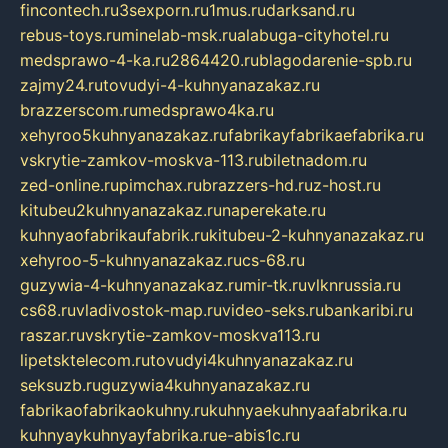
fincontech.ru
3sexporn.ru
1mus.ru
darksand.ru
rebus-toys.ru
minelab-msk.ru
alabuga-cityhotel.ru
medsprawo-4-ka.ru
2864420.ru
blagodarenie-spb.ru
zajmy24.ru
tovudyi-4-kuhnyanazakaz.ru
brazzerscom.ru
medsprawo4ka.ru
xehyroo5kuhnyanazakaz.ru
fabrikayfabrikaefabrika.ru
vskrytie-zamkov-moskva-113.ru
biletnadom.ru
zed-online.ru
pimchax.ru
brazzers-hd.ru
z-host.ru
kitubeu2kuhnyanazakaz.ru
naperekate.ru
kuhnyaofabrikaufabrik.ru
kitubeu-2-kuhnyanazakaz.ru
xehyroo-5-kuhnyanazakaz.ru
cs-68.ru
guzywia-4-kuhnyanazakaz.ru
mir-tk.ru
vlknrussia.ru
cs68.ru
vladivostok-map.ru
video-seks.ru
bankaribi.ru
raszar.ru
vskrytie-zamkov-moskva113.ru
lipetsktelecom.ru
tovudyi4kuhnyanazakaz.ru
seksuzb.ru
guzywia4kuhnyanazakaz.ru
fabrikaofabrikaokuhny.ru
kuhnyaekuhnyaafabrika.ru
kuhnyaykuhnyayfabrika.ru
e-abis1c.ru