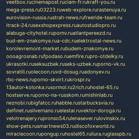
veetbox.ru
cinemapost.ru
ciam-fr.ru
kraft-you.ru
mega-press.ru
03223.ru
web-explore.ru
rastenuya.ru
eurovision-russia.ru
strah-news.ru
freeride-team.ru
itrack-24.ru
sexshopexpress.ru
autostudiopro.ru
alabuga-cityhotel.ru
pornv.ru
atlantpereezd.ru
bud-em-znakomye.ru
a-cdc.ru
elektrostal-news.ru
korolevremont-market.ru
budem-znakomye.ru
oooagrosnab.ru
fpodaso.ru
emfire.ru
pro-otdelky.ru
ukrasotki.ru
seksuzbek.ru
seks-uzbek.ru
porno-vk.ru
sovratili.ru
olecoon.ru
vd-dosug.ru
adonyev.ru
rbc-news.ru
porno-skvirt.ru
krospr.ru
13autor-kolonka.ru
sormol.ru
2rich.ru
hostel-65.ru
hostserve.ru
porno-na-russkom.ru
mishinlab.ru
neznobi.ru
bigfatcc.ru
habble.ru
starbucksvia.ru
delfinet.ru
silvernano.ru
elestal.ru
vektor-doroga.ru
velotrenajery.ru
pronso54.ru
lenasever.ru
lovinskix.ru
show-pets.ru
smartnews03.ru
discofoxworld.ru
miraclecoon.ru
pongup.ru
hostel65.ru
liura.ru
glasspb.ru