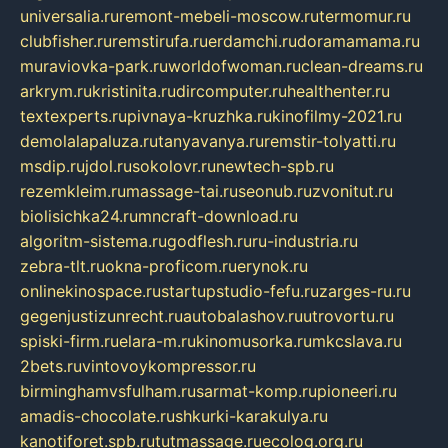
universalia.ru
remont-mebeli-moscow.ru
termomur.ru
clubfisher.ru
remstirufa.ru
erdamchi.ru
doramamama.ru
muraviovka-park.ru
worldofwoman.ru
clean-dreams.ru
arkrym.ru
kristinita.ru
dircomputer.ru
healthenter.ru
textexperts.ru
pivnaya-kruzhka.ru
kinofilmy-2021.ru
demolalapaluza.ru
tanyavanya.ru
remstir-tolyatti.ru
msdip.ru
jdol.ru
sokolovr.ru
newtech-spb.ru
rezemkleim.ru
massage-tai.ru
seonub.ru
zvonitut.ru
biolisichka24.ru
mncraft-download.ru
algoritm-sistema.ru
godflesh.ru
ru-industria.ru
zebra-tlt.ru
okna-proficom.ru
erynok.ru
onlinekinospace.ru
startupstudio-fefu.ru
zarges-ru.ru
gegenjustizunrecht.ru
autobalashov.ru
utrovortu.ru
spiski-firm.ru
elara-m.ru
kinomusorka.ru
mkcslava.ru
2bets.ru
vintovoykompressor.ru
birminghamvsfulham.ru
sarmat-komp.ru
pioneeri.ru
amadis-chocolate.ru
shkurki-karakulya.ru
kanotiforet.spb.ru
tutmassage.ru
ecolog.org.ru