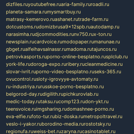
dizfiles.ru
youtubefree.ru
aria-family.ru
roadli.ru
planeta-samara.ru
mysmartbuy.ru
matrasy-kemerovo.ru
ashanet.ru
trade-farm.ru
dotcustoms.ru
domizbrusa9x12spb.ru
autodamp.ru
narasimha.ru
djcommodities.ru
nv750.ru
x-ton.ru
newsplain.ru
cardvoice.ru
modopaper.ru
manunae.ru
gbget.ru
alfeihavsalnassr.ru
madoma.ru
tajuncos.ru
petrovkasports.ru
porno-online-besplatno.ru
splclub.ru
york-life.ru
doroga-expo.ru
ribery.ru
cleanmedicine.ru
slovar-ivrit.ru
porno-video-besplatno.ru
seks-365.ru
ovucontrol.ru
sloty-igrovyye-avtomaty.ru
ru-industriya.ru
russkoe-porno-besplatno.ru
belgorod-day.ru
digilith.ru
pichkurovlab.ru
medic-today.ru
taksu.ru
comp123.ru
don-ykt.ru
teensvoice.ru
imgsharing.ru
domashnee-porno.ru
eva-elfie.ru
foto-tur.ru
biz-doska.ru
metropoltravel.ru
veslo-i-yakor.ru
borodino-media.ru
rostotsky.ru
regionufa.ru
weiss-bet.ru
zaryna.ru
casinotablet.ru