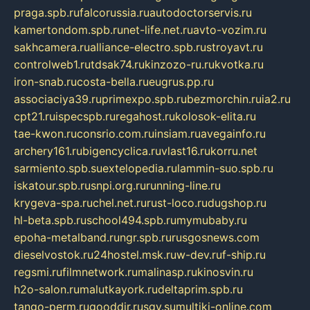
praga.spb.ru
falcorussia.ru
autodoctorservis.ru
kamertondom.spb.ru
net-life.net.ru
avto-vozim.ru
sakhcamera.ru
alliance-electro.spb.ru
stroyavt.ru
controlweb1.ru
tdsak74.ru
kinzozo-ru.ru
kvotka.ru
iron-snab.ru
costa-bella.ru
eugrus.pp.ru
associaciya39.ru
primexpo.spb.ru
bezmorchin.ru
ia2.ru
cpt21.ru
ispecspb.ru
regahost.ru
kolosok-elita.ru
tae-kwon.ru
consrio.com.ru
insiam.ru
avegainfo.ru
archery161.ru
bigencyclica.ru
vlast16.ru
korru.net
sarmiento.spb.su
extelopedia.ru
lammin-suo.spb.ru
iskatour.spb.ru
snpi.org.ru
running-line.ru
krygeva-spa.ru
chel.net.ru
rust-loco.ru
dugshop.ru
hl-beta.spb.ru
school494.spb.ru
mymubaby.ru
epoha-metalband.ru
ngr.spb.ru
rusgosnews.com
dieselvostok.ru
24hostel.msk.ru
w-dev.ru
f-ship.ru
regsmi.ru
filmnetwork.ru
malinasp.ru
kinosvin.ru
h2o-salon.ru
malutkayork.ru
deltaprim.spb.ru
tango-perm.ru
gooddir.ru
sgv.su
multiki-online.com