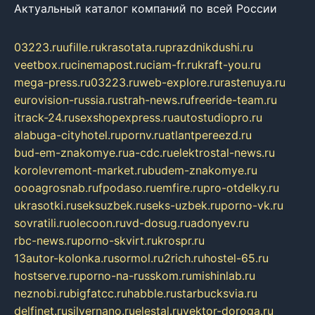
Актуальный каталог компаний по всей России
03223.ru
ufille.ru
krasotata.ru
prazdnikdushi.ru
veetbox.ru
cinemapost.ru
ciam-fr.ru
kraft-you.ru
mega-press.ru
03223.ru
web-explore.ru
rastenuya.ru
eurovision-russia.ru
strah-news.ru
freeride-team.ru
itrack-24.ru
sexshopexpress.ru
autostudiopro.ru
alabuga-cityhotel.ru
pornv.ru
atlantpereezd.ru
bud-em-znakomye.ru
a-cdc.ru
elektrostal-news.ru
korolevremont-market.ru
budem-znakomye.ru
oooagrosnab.ru
fpodaso.ru
emfire.ru
pro-otdelky.ru
ukrasotki.ru
seksuzbek.ru
seks-uzbek.ru
porno-vk.ru
sovratili.ru
olecoon.ru
vd-dosug.ru
adonyev.ru
rbc-news.ru
porno-skvirt.ru
krospr.ru
13autor-kolonka.ru
sormol.ru
2rich.ru
hostel-65.ru
hostserve.ru
porno-na-russkom.ru
mishinlab.ru
neznobi.ru
bigfatcc.ru
habble.ru
starbucksvia.ru
delfinet.ru
silvernano.ru
elestal.ru
vektor-doroga.ru