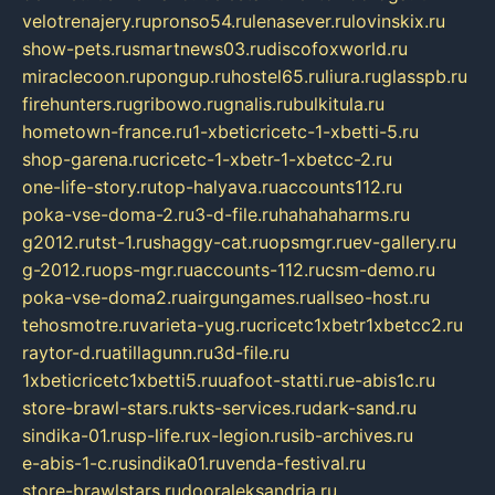
velotrenajery.ru
pronso54.ru
lenasever.ru
lovinskix.ru
show-pets.ru
smartnews03.ru
discofoxworld.ru
miraclecoon.ru
pongup.ru
hostel65.ru
liura.ru
glasspb.ru
firehunters.ru
gribowo.ru
gnalis.ru
bulkitula.ru
hometown-france.ru
1-xbeticricetc-1-xbetti-5.ru
shop-garena.ru
cricetc-1-xbetr-1-xbetcc-2.ru
one-life-story.ru
top-halyava.ru
accounts112.ru
poka-vse-doma-2.ru
3-d-file.ru
hahahaharms.ru
g2012.ru
tst-1.ru
shaggy-cat.ru
opsmgr.ru
ev-gallery.ru
g-2012.ru
ops-mgr.ru
accounts-112.ru
csm-demo.ru
poka-vse-doma2.ru
airgungames.ru
allseo-host.ru
tehosmotre.ru
varieta-yug.ru
cricetc1xbetr1xbetcc2.ru
raytor-d.ru
atillagunn.ru
3d-file.ru
1xbeticricetc1xbetti5.ru
uafoot-statti.ru
e-abis1c.ru
store-brawl-stars.ru
kts-services.ru
dark-sand.ru
sindika-01.ru
sp-life.ru
x-legion.ru
sib-archives.ru
e-abis-1-c.ru
sindika01.ru
venda-festival.ru
store-brawlstars.ru
dooraleksandria.ru