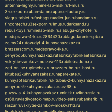
antenna-highly.ru
mine-lab-msk.ru
1-mus.ru
3-sex-porn.ru
ban-damn.ru
purse-factory.ru
viagra-tablet.ru
fasbags.ru
adler-jun.ru
bandamn.ru
fincontech.ru
3sexporn.ru
1mus.ru
darksand.ru
rebus-toys.ru
minelab-msk.ru
alabuga-cityhotel.ru
medsprawo-4-ka.ru
2864420.ru
blagodarenie-spb.ru
zajmy24.ru
tovudyi-4-kuhnyanazakaz.ru
brazzerscom.ru
medsprawo4ka.ru
xehyroo5kuhnyanazakaz.ru
fabrikayfabrikaefabrika.ru
vskrytie-zamkov-moskva-113.ru
biletnadom.ru
zed-online.ru
pimchax.ru
brazzers-hd.ru
z-host.ru
kitubeu2kuhnyanazakaz.ru
naperekate.ru
kuhnyaofabrikaufabrik.ru
kitubeu-2-kuhnyanazakaz.ru
xehyroo-5-kuhnyanazakaz.ru
cs-68.ru
guzywia-4-kuhnyanazakaz.ru
mir-tk.ru
vlknrussia.ru
cs68.ru
vladivostok-map.ru
video-seks.ru
bankaribi.ru
raszar.ru
vskrytie-zamkov-moskva113.ru
lipetsktelecom.ru
tovudyi4kuhnyanazakaz.ru