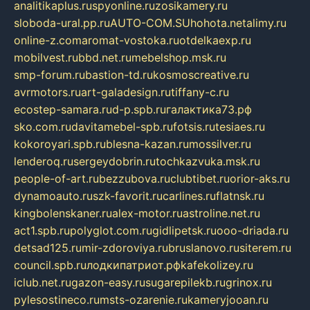
analitikaplus.ru
spyonline.ru
zosikamery.ru
sloboda-ural.pp.ru
AUTO-COM.SU
hohota.net
alimy.ru
online-z.com
aromat-vostoka.ru
otdelkaexp.ru
mobilvest.ru
bbd.net.ru
mebelshop.msk.ru
smp-forum.ru
bastion-td.ru
kosmoscreative.ru
avrmotors.ru
art-galadesign.ru
tiffany-c.ru
ecostep-samara.ru
d-p.spb.ru
галактика73.рф
sko.com.ru
davitamebel-spb.ru
fotsis.ru
tesiaes.ru
kokoroyari.spb.ru
blesna-kazan.ru
mossilver.ru
lenderoq.ru
sergeydobrin.ru
tochkazvuka.msk.ru
people-of-art.ru
bezzubova.ru
clubtibet.ru
orior-aks.ru
dynamoauto.ru
szk-favorit.ru
carlines.ru
flatnsk.ru
kingbolenskaner.ru
alex-motor.ru
astroline.net.ru
act1.spb.ru
polyglot.com.ru
gidlipetsk.ru
ooo-driada.ru
detsad125.ru
mir-zdoroviya.ru
bruslanovo.ru
siterem.ru
council.spb.ru
лодкипатриот.рф
kafekolizey.ru
iclub.net.ru
gazon-easy.ru
sugarepilekb.ru
grinox.ru
pylesostineco.ru
msts-ozarenie.ru
kameryjooan.ru