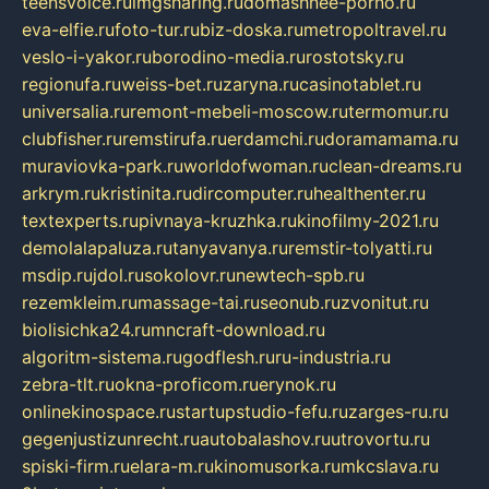
teensvoice.ru
imgsharing.ru
domashnee-porno.ru
eva-elfie.ru
foto-tur.ru
biz-doska.ru
metropoltravel.ru
veslo-i-yakor.ru
borodino-media.ru
rostotsky.ru
regionufa.ru
weiss-bet.ru
zaryna.ru
casinotablet.ru
universalia.ru
remont-mebeli-moscow.ru
termomur.ru
clubfisher.ru
remstirufa.ru
erdamchi.ru
doramamama.ru
muraviovka-park.ru
worldofwoman.ru
clean-dreams.ru
arkrym.ru
kristinita.ru
dircomputer.ru
healthenter.ru
textexperts.ru
pivnaya-kruzhka.ru
kinofilmy-2021.ru
demolalapaluza.ru
tanyavanya.ru
remstir-tolyatti.ru
msdip.ru
jdol.ru
sokolovr.ru
newtech-spb.ru
rezemkleim.ru
massage-tai.ru
seonub.ru
zvonitut.ru
biolisichka24.ru
mncraft-download.ru
algoritm-sistema.ru
godflesh.ru
ru-industria.ru
zebra-tlt.ru
okna-proficom.ru
erynok.ru
onlinekinospace.ru
startupstudio-fefu.ru
zarges-ru.ru
gegenjustizunrecht.ru
autobalashov.ru
utrovortu.ru
spiski-firm.ru
elara-m.ru
kinomusorka.ru
mkcslava.ru