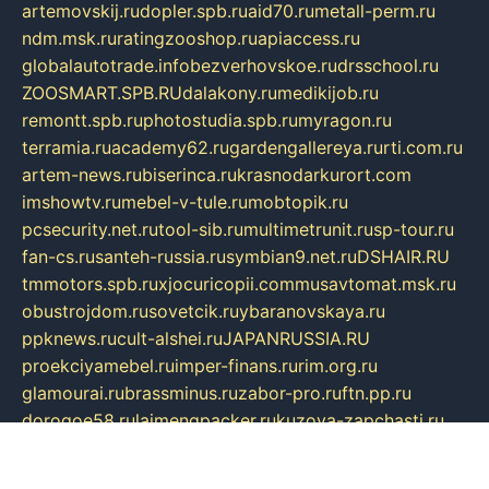
artemovskij.ru
dopler.spb.ru
aid70.ru
metall-perm.ru
ndm.msk.ru
ratingzooshop.ru
apiaccess.ru
globalautotrade.info
bezverhovskoe.ru
drsschool.ru
ZOOSMART.SPB.RU
dalakony.ru
medikijob.ru
remontt.spb.ru
photostudia.spb.ru
myragon.ru
terramia.ru
academy62.ru
gardengallereya.ru
rti.com.ru
artem-news.ru
biserinca.ru
krasnodarkurort.com
imshowtv.ru
mebel-v-tule.ru
mobtopik.ru
pcsecurity.net.ru
tool-sib.ru
multimetrunit.ru
sp-tour.ru
fan-cs.ru
santeh-russia.ru
symbian9.net.ru
DSHAIR.RU
tmmotors.spb.ru
xjocuricopii.com
musavtomat.msk.ru
obustrojdom.ru
sovetcik.ru
ybaranovskaya.ru
ppknews.ru
cult-alshei.ru
JAPANRUSSIA.RU
proekciyamebel.ru
imper-finans.ru
rim.org.ru
glamourai.ru
brassminus.ru
zabor-pro.ru
ftn.pp.ru
dorogoe58.ru
laimengpacker.ru
kuzova-zapchasti.ru
sageerp.ru
taxodrom.ru
dsrazvitie.ru
hardcity.net.ru
ratinghomegames.ru
topservice25.ru
gubernyan.ru