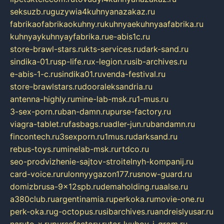
seksuzb.ru
guzywia4kuhnyanazakaz.ru
fabrikaofabrikaokuhny.ru
kuhnyaekuhnyaafabrika.ru
kuhnyaykuhnyayfabrika.ru
e-abis1c.ru
store-brawl-stars.ru
kts-services.ru
dark-sand.ru
sindika-01.ru
sp-life.ru
x-legion.ru
sib-archives.ru
e-abis-1-c.ru
sindika01.ru
venda-festival.ru
store-brawlstars.ru
dooraleksandria.ru
antenna-highly.ru
mine-lab-msk.ru
1-mus.ru
3-sex-porn.ru
ban-damn.ru
purse-factory.ru
viagra-tablet.ru
fasbags.ru
adler-jun.ru
bandamn.ru
fincontech.ru
3sexporn.ru
1mus.ru
darksand.ru
rebus-toys.ru
minelab-msk.ru
rtdco.ru
seo-prodvizhenie-sajtov-stroitelnyh-kompanij.ru
card-voice.ru
rulonnyygazon177.ru
snow-guard.ru
domizbrusa-9x12spb.ru
demaholding.ru
aalse.ru
a380club.ru
argentinamia.ru
perkoka.ru
movie-one.ru
perk-oka.ru
g-octopus.ru
sibarchives.ru
andreislyusar.ru
naruto-x.ru
pursefactory.ru
tor-lyubov-i-grom.ru