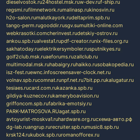
dieselvostok.ru
24hostel.msk.ru
w-dev.ru
f-ship.ru
regsmi.ru
filmnetwork.ru
malinasp.ru
kinosvin.ru
h2o-salon.ru
malutkayork.ru
deltaprim.spb.ru
tango-perm.ru
gooddir.ru
sgv.su
multiki-online.com
webkrasotki.com
cherinvest.ru
detskiy-ostrov.ru
ankou.spb.ru
alvesta1.ru
pdf-creator.ru
nix-files.org.ru
sakhatoday.ru
elektrikersymboler.ru
sputnikyes.ru
golf2club.msk.ru
aeforums.ru
zallclub.ru
multimodal.msk.ru
habaigry.ru
haikko.ru
sobakopedia.ru
isz-fest.ru
ewnc.info
screensaver-clock.net.ru
volnav.spb.ru
comnat.ru
npf.net.ru
7bit.pp.ru
kalugatur.ru
tesiaes.ru
card.com.ru
kazanka.spb.ru
gildiya-kuznecov.ru
kameryboavision.ru
griffoncom.spb.ru
fabrika-emotsiy.ru
PARK-MATROSOVA.RU
agat.spb.ru
avtoyurist-moskva1.ru
hardware.org.ru
схема-авто.рф
dg-lab.ru
angrup.ru
recruiter.spb.ru
music8.spb.ru
krsk124.ru
kubok.spb.ru
romanofforex.ru