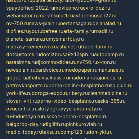
spayderhed-2022.ru
movieone.ru
evro-dez.ru
webamator.ru
ma-absolut1.ru
avtopomosch27.ru
nv-750.ru
news-plain.ru
nertansaga.ru
delanalad.ru
dizfiles.ru
youtubefree.ru
aria-family.ru
roadli.ru
planeta-samara.ru
mysmartbuy.ru
matrasy-kemerovo.ru
ashanet.ru
trade-farm.ru
dotcustoms.ru
domizbrusa9x12spb.ru
autodamp.ru
narasimha.ru
djcommodities.ru
nv750.ru
x-ton.ru
newsplain.ru
cardvoice.ru
modopaper.ru
manunae.ru
gbget.ru
alfeihavsalnassr.ru
madoma.ru
tajuncos.ru
petrovkasports.ru
porno-online-besplatno.ru
splclub.ru
york-life.ru
doroga-expo.ru
ribery.ru
cleanmedicine.ru
slovar-ivrit.ru
porno-video-besplatno.ru
seks-365.ru
ovucontrol.ru
sloty-igrovyye-avtomaty.ru
ru-industriya.ru
russkoe-porno-besplatno.ru
belgorod-day.ru
digilith.ru
pichkurovlab.ru
medic-today.ru
taksu.ru
comp123.ru
don-ykt.ru