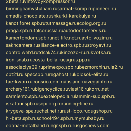
2bets.ru
vintovoykompressor.ru
birminghamvsfulham.ru
sarmat-komp.ru
pioneeri.ru
amadis-chocolate.ru
shkurki-karakulya.ru
kanotiforet.spb.ru
tutmassage.ru
ecolog.org.ru
praga.spb.ru
falcorussia.ru
autodoctorservis.ru
kamertondom.spb.ru
net-life.net.ru
avto-vozim.ru
sakhcamera.ru
alliance-electro.spb.ru
stroyavt.ru
controlweb1.ru
tdsak74.ru
kinzozo-ru.ru
kvotka.ru
iron-snab.ru
costa-bella.ru
eugrus.pp.ru
associaciya39.ru
primexpo.spb.ru
bezmorchin.ru
ia2.ru
cpt21.ru
ispecspb.ru
regahost.ru
kolosok-elita.ru
tae-kwon.ru
consrio.com.ru
insiam.ru
avegainfo.ru
archery161.ru
bigencyclica.ru
vlast16.ru
korru.net
sarmiento.spb.su
extelopedia.ru
lammin-suo.spb.ru
iskatour.spb.ru
snpi.org.ru
running-line.ru
krygeva-spa.ru
chel.net.ru
rust-loco.ru
dugshop.ru
hl-beta.spb.ru
school494.spb.ru
mymubaby.ru
epoha-metalband.ru
ngr.spb.ru
rusgosnews.com