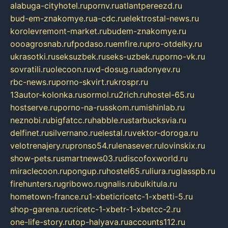
alabuga-cityhotel.ru
pornv.ru
atlantpereezd.ru
bud-em-znakomye.ru
a-cdc.ru
elektrostal-news.ru
korolevremont-market.ru
budem-znakomye.ru
oooagrosnab.ru
fpodaso.ru
emfire.ru
pro-otdelky.ru
ukrasotki.ru
seksuzbek.ru
seks-uzbek.ru
porno-vk.ru
sovratili.ru
olecoon.ru
vd-dosug.ru
adonyev.ru
rbc-news.ru
porno-skvirt.ru
krospr.ru
13autor-kolonka.ru
sormol.ru
2rich.ru
hostel-65.ru
hostserve.ru
porno-na-russkom.ru
mishinlab.ru
neznobi.ru
bigfatcc.ru
habble.ru
starbucksvia.ru
delfinet.ru
silvernano.ru
elestal.ru
vektor-doroga.ru
velotrenajery.ru
pronso54.ru
lenasever.ru
lovinskix.ru
show-pets.ru
smartnews03.ru
discofoxworld.ru
miraclecoon.ru
pongup.ru
hostel65.ru
liura.ru
glasspb.ru
firehunters.ru
gribowo.ru
gnalis.ru
bulkitula.ru
hometown-france.ru
1-xbeticricetc-1-xbetti-5.ru
shop-garena.ru
cricetc-1-xbetr-1-xbetcc-2.ru
one-life-story.ru
top-halyava.ru
accounts112.ru