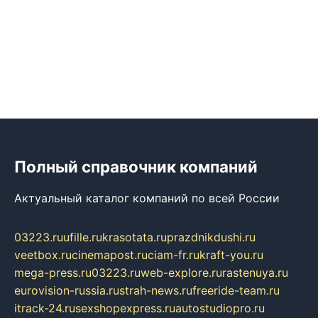
Полный справочник компаний
Актуальный каталог компаний по всей России
03223.ru
ufille.ru
krasotata.ru
prazdnikdushi.ru
veetbox.ru
cinemapost.ru
ciam-fr.ru
kraft-you.ru
mega-press.ru
03223.ru
web-explore.ru
rastenuya.ru
eurovision-russia.ru
strah-news.ru
freeride-team.ru
itrack-24.ru
sexshopexpress.ru
autostudiopro.ru