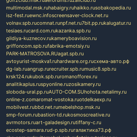
multimodal.msk.ru
habaigry.ru
haikko.ru
sobakopedia.ru
isz-fest.ru
ewnc.info
screensaver-clock.net.ru
volnav.spb.ru
comnat.ru
npf.net.ru
7bit.pp.ru
kalugatur.ru
tesiaes.ru
card.com.ru
kazanka.spb.ru
gildiya-kuznecov.ru
kameryboavision.ru
griffoncom.spb.ru
fabrika-emotsiy.ru
PARK-MATROSOVA.RU
agat.spb.ru
avtoyurist-moskva1.ru
hardware.org.ru
схема-авто.рф
dg-lab.ru
angrup.ru
recruiter.spb.ru
music8.spb.ru
krsk124.ru
kubok.spb.ru
romanofforex.ru
analitikaplus.ru
spyonline.ru
zosikamery.ru
sloboda-ural.pp.ru
AUTO-COM.SU
hohota.net
alimy.ru
online-z.com
aromat-vostoka.ru
otdelkaexp.ru
mobilvest.ru
bbd.net.ru
mebelshop.msk.ru
smp-forum.ru
bastion-td.ru
kosmoscreative.ru
avrmotors.ru
art-galadesign.ru
tiffany-c.ru
ecostep-samara.ru
d-p.spb.ru
галактика73.рф