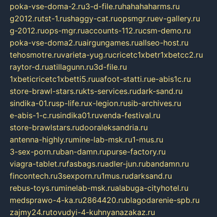
poka-vse-doma-2.ru
3-d-file.ru
hahahaharms.ru
g2012.ru
tst-1.ru
shaggy-cat.ru
opsmgr.ru
ev-gallery.ru
g-2012.ru
ops-mgr.ru
accounts-112.ru
csm-demo.ru
poka-vse-doma2.ru
airgungames.ru
allseo-host.ru
tehosmotre.ru
varieta-yug.ru
cricetc1xbetr1xbetcc2.ru
raytor-d.ru
atillagunn.ru
3d-file.ru
1xbeticricetc1xbetti5.ru
uafoot-statti.ru
e-abis1c.ru
store-brawl-stars.ru
kts-services.ru
dark-sand.ru
sindika-01.ru
sp-life.ru
x-legion.ru
sib-archives.ru
e-abis-1-c.ru
sindika01.ru
venda-festival.ru
store-brawlstars.ru
dooraleksandria.ru
antenna-highly.ru
mine-lab-msk.ru
1-mus.ru
3-sex-porn.ru
ban-damn.ru
purse-factory.ru
viagra-tablet.ru
fasbags.ru
adler-jun.ru
bandamn.ru
fincontech.ru
3sexporn.ru
1mus.ru
darksand.ru
rebus-toys.ru
minelab-msk.ru
alabuga-cityhotel.ru
medsprawo-4-ka.ru
2864420.ru
blagodarenie-spb.ru
zajmy24.ru
tovudyi-4-kuhnyanazakaz.ru