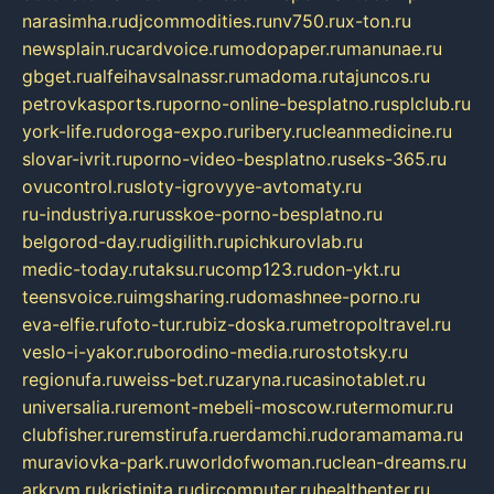
narasimha.ru
djcommodities.ru
nv750.ru
x-ton.ru
newsplain.ru
cardvoice.ru
modopaper.ru
manunae.ru
gbget.ru
alfeihavsalnassr.ru
madoma.ru
tajuncos.ru
petrovkasports.ru
porno-online-besplatno.ru
splclub.ru
york-life.ru
doroga-expo.ru
ribery.ru
cleanmedicine.ru
slovar-ivrit.ru
porno-video-besplatno.ru
seks-365.ru
ovucontrol.ru
sloty-igrovyye-avtomaty.ru
ru-industriya.ru
russkoe-porno-besplatno.ru
belgorod-day.ru
digilith.ru
pichkurovlab.ru
medic-today.ru
taksu.ru
comp123.ru
don-ykt.ru
teensvoice.ru
imgsharing.ru
domashnee-porno.ru
eva-elfie.ru
foto-tur.ru
biz-doska.ru
metropoltravel.ru
veslo-i-yakor.ru
borodino-media.ru
rostotsky.ru
regionufa.ru
weiss-bet.ru
zaryna.ru
casinotablet.ru
universalia.ru
remont-mebeli-moscow.ru
termomur.ru
clubfisher.ru
remstirufa.ru
erdamchi.ru
doramamama.ru
muraviovka-park.ru
worldofwoman.ru
clean-dreams.ru
arkrym.ru
kristinita.ru
dircomputer.ru
healthenter.ru