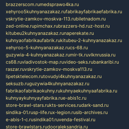
brazzerscom.ru
medsprawo4ka.ru
xehyroo5kuhnyanazakaz.ru
fabrikayfabrikaefabrika.ru
vskrytie-zamkov-moskva-113.ru
biletnadom.ru
zed-online.ru
pimchax.ru
brazzers-hd.ru
z-host.ru
kitubeu2kuhnyanazakaz.ru
naperekate.ru
kuhnyaofabrikaufabrik.ru
kitubeu-2-kuhnyanazakaz.ru
xehyroo-5-kuhnyanazakaz.ru
cs-68.ru
guzywia-4-kuhnyanazakaz.ru
mir-tk.ru
vlknrussia.ru
cs68.ru
vladivostok-map.ru
video-seks.ru
bankaribi.ru
raszar.ru
vskrytie-zamkov-moskva113.ru
lipetsktelecom.ru
tovudyi4kuhnyanazakaz.ru
seksuzb.ru
guzywia4kuhnyanazakaz.ru
fabrikaofabrikaokuhny.ru
kuhnyaekuhnyaafabrika.ru
kuhnyaykuhnyayfabrika.ru
e-abis1c.ru
store-brawl-stars.ru
kts-services.ru
dark-sand.ru
sindika-01.ru
sp-life.ru
x-legion.ru
sib-archives.ru
e-abis-1-c.ru
sindika01.ru
venda-festival.ru
store-brawlstars.ru
dooraleksandria.ru