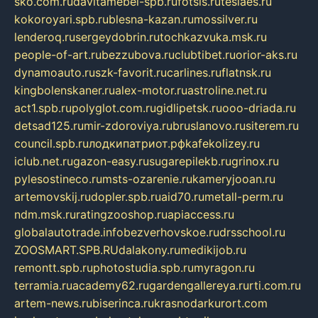
sko.com.ru
davitamebel-spb.ru
fotsis.ru
tesiaes.ru
kokoroyari.spb.ru
blesna-kazan.ru
mossilver.ru
lenderoq.ru
sergeydobrin.ru
tochkazvuka.msk.ru
people-of-art.ru
bezzubova.ru
clubtibet.ru
orior-aks.ru
dynamoauto.ru
szk-favorit.ru
carlines.ru
flatnsk.ru
kingbolenskaner.ru
alex-motor.ru
astroline.net.ru
act1.spb.ru
polyglot.com.ru
gidlipetsk.ru
ooo-driada.ru
detsad125.ru
mir-zdoroviya.ru
bruslanovo.ru
siterem.ru
council.spb.ru
лодкипатриот.рф
kafekolizey.ru
iclub.net.ru
gazon-easy.ru
sugarepilekb.ru
grinox.ru
pylesostineco.ru
msts-ozarenie.ru
kameryjooan.ru
artemovskij.ru
dopler.spb.ru
aid70.ru
metall-perm.ru
ndm.msk.ru
ratingzooshop.ru
apiaccess.ru
globalautotrade.info
bezverhovskoe.ru
drsschool.ru
ZOOSMART.SPB.RU
dalakony.ru
medikijob.ru
remontt.spb.ru
photostudia.spb.ru
myragon.ru
terramia.ru
academy62.ru
gardengallereya.ru
rti.com.ru
artem-news.ru
biserinca.ru
krasnodarkurort.com