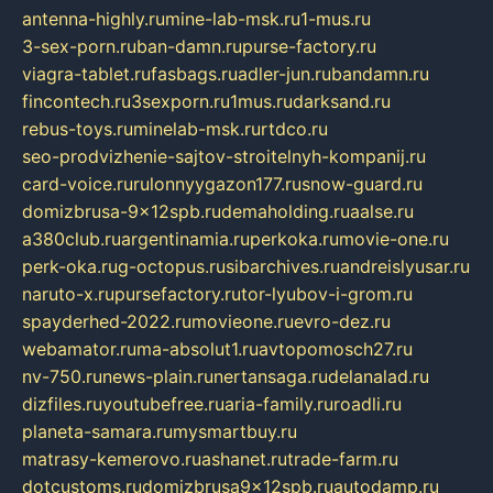
antenna-highly.ru
mine-lab-msk.ru
1-mus.ru
3-sex-porn.ru
ban-damn.ru
purse-factory.ru
viagra-tablet.ru
fasbags.ru
adler-jun.ru
bandamn.ru
fincontech.ru
3sexporn.ru
1mus.ru
darksand.ru
rebus-toys.ru
minelab-msk.ru
rtdco.ru
seo-prodvizhenie-sajtov-stroitelnyh-kompanij.ru
card-voice.ru
rulonnyygazon177.ru
snow-guard.ru
domizbrusa-9x12spb.ru
demaholding.ru
aalse.ru
a380club.ru
argentinamia.ru
perkoka.ru
movie-one.ru
perk-oka.ru
g-octopus.ru
sibarchives.ru
andreislyusar.ru
naruto-x.ru
pursefactory.ru
tor-lyubov-i-grom.ru
spayderhed-2022.ru
movieone.ru
evro-dez.ru
webamator.ru
ma-absolut1.ru
avtopomosch27.ru
nv-750.ru
news-plain.ru
nertansaga.ru
delanalad.ru
dizfiles.ru
youtubefree.ru
aria-family.ru
roadli.ru
planeta-samara.ru
mysmartbuy.ru
matrasy-kemerovo.ru
ashanet.ru
trade-farm.ru
dotcustoms.ru
domizbrusa9x12spb.ru
autodamp.ru