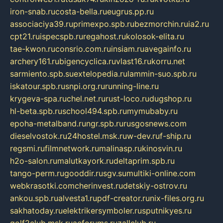
iron-snab.ru
costa-bella.ru
eugrus.pp.ru
associaciya39.ru
primexpo.spb.ru
bezmorchin.ru
ia2.ru
cpt21.ru
ispecspb.ru
regahost.ru
kolosok-elita.ru
tae-kwon.ru
consrio.com.ru
insiam.ru
avegainfo.ru
archery161.ru
bigencyclica.ru
vlast16.ru
korru.net
sarmiento.spb.su
extelopedia.ru
lammin-suo.spb.ru
iskatour.spb.ru
snpi.org.ru
running-line.ru
krygeva-spa.ru
chel.net.ru
rust-loco.ru
dugshop.ru
hl-beta.spb.ru
school494.spb.ru
mymubaby.ru
epoha-metalband.ru
ngr.spb.ru
rusgosnews.com
dieselvostok.ru
24hostel.msk.ru
w-dev.ru
f-ship.ru
regsmi.ru
filmnetwork.ru
malinasp.ru
kinosvin.ru
h2o-salon.ru
malutkayork.ru
deltaprim.spb.ru
tango-perm.ru
gooddir.ru
sgv.su
multiki-online.com
webkrasotki.com
cherinvest.ru
detskiy-ostrov.ru
ankou.spb.ru
alvesta1.ru
pdf-creator.ru
nix-files.org.ru
sakhatoday.ru
elektrikersymboler.ru
sputnikyes.ru
golf2club.msk.ru
aeforums.ru
zallclub.ru