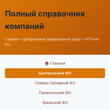
Полный справочник
компаний
Главная
»
Центральный федеральный округ
» ИП Fast
Pro
🏠 Главная
Центральный ФО
Северо-Западный ФО
Приволжский ФО
Уральский ФО