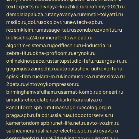
textexperts.ru
pivnaya-kruzhka.ru
kinofilmy-2021.ru
demolalapaluza.ru
tanyavanya.ru
remstir-tolyatti.ru
msdip.ru
jdol.ru
sokolovr.ru
newtech-spb.ru
rezemkleim.ru
massage-tai.ru
seonub.ru
zvonitut.ru
biolisichka24.ru
mncraft-download.ru
algoritm-sistema.ru
godflesh.ru
ru-industria.ru
zebra-tlt.ru
okna-proficom.ru
erynok.ru
onlinekinospace.ru
startupstudio-fefu.ru
zarges-ru.ru
gegenjustizunrecht.ru
autobalashov.ru
utrovortu.ru
spiski-firm.ru
elara-m.ru
kinomusorka.ru
mkcslava.ru
2bets.ru
vintovoykompressor.ru
birminghamvsfulham.ru
sarmat-komp.ru
pioneeri.ru
amadis-chocolate.ru
shkurki-karakulya.ru
kanotiforet.spb.ru
tutmassage.ru
ecolog.org.ru
praga.spb.ru
falcorussia.ru
autodoctorservis.ru
kamertondom.spb.ru
net-life.net.ru
avto-vozim.ru
sakhcamera.ru
alliance-electro.spb.ru
stroyavt.ru
controlweb1.ru
tdsak74.ru
kinzozo-ru.ru
kvotka.ru