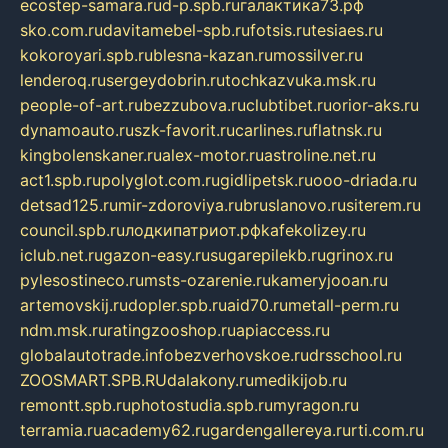
ecostep-samara.ru
d-p.spb.ru
галактика73.рф
sko.com.ru
davitamebel-spb.ru
fotsis.ru
tesiaes.ru
kokoroyari.spb.ru
blesna-kazan.ru
mossilver.ru
lenderoq.ru
sergeydobrin.ru
tochkazvuka.msk.ru
people-of-art.ru
bezzubova.ru
clubtibet.ru
orior-aks.ru
dynamoauto.ru
szk-favorit.ru
carlines.ru
flatnsk.ru
kingbolenskaner.ru
alex-motor.ru
astroline.net.ru
act1.spb.ru
polyglot.com.ru
gidlipetsk.ru
ooo-driada.ru
detsad125.ru
mir-zdoroviya.ru
bruslanovo.ru
siterem.ru
council.spb.ru
лодкипатриот.рф
kafekolizey.ru
iclub.net.ru
gazon-easy.ru
sugarepilekb.ru
grinox.ru
pylesostineco.ru
msts-ozarenie.ru
kameryjooan.ru
artemovskij.ru
dopler.spb.ru
aid70.ru
metall-perm.ru
ndm.msk.ru
ratingzooshop.ru
apiaccess.ru
globalautotrade.info
bezverhovskoe.ru
drsschool.ru
ZOOSMART.SPB.RU
dalakony.ru
medikijob.ru
remontt.spb.ru
photostudia.spb.ru
myragon.ru
terramia.ru
academy62.ru
gardengallereya.ru
rti.com.ru