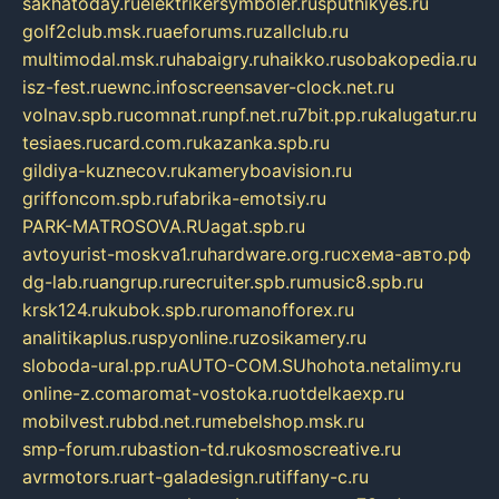
sakhatoday.ru
elektrikersymboler.ru
sputnikyes.ru
golf2club.msk.ru
aeforums.ru
zallclub.ru
multimodal.msk.ru
habaigry.ru
haikko.ru
sobakopedia.ru
isz-fest.ru
ewnc.info
screensaver-clock.net.ru
volnav.spb.ru
comnat.ru
npf.net.ru
7bit.pp.ru
kalugatur.ru
tesiaes.ru
card.com.ru
kazanka.spb.ru
gildiya-kuznecov.ru
kameryboavision.ru
griffoncom.spb.ru
fabrika-emotsiy.ru
PARK-MATROSOVA.RU
agat.spb.ru
avtoyurist-moskva1.ru
hardware.org.ru
схема-авто.рф
dg-lab.ru
angrup.ru
recruiter.spb.ru
music8.spb.ru
krsk124.ru
kubok.spb.ru
romanofforex.ru
analitikaplus.ru
spyonline.ru
zosikamery.ru
sloboda-ural.pp.ru
AUTO-COM.SU
hohota.net
alimy.ru
online-z.com
aromat-vostoka.ru
otdelkaexp.ru
mobilvest.ru
bbd.net.ru
mebelshop.msk.ru
smp-forum.ru
bastion-td.ru
kosmoscreative.ru
avrmotors.ru
art-galadesign.ru
tiffany-c.ru