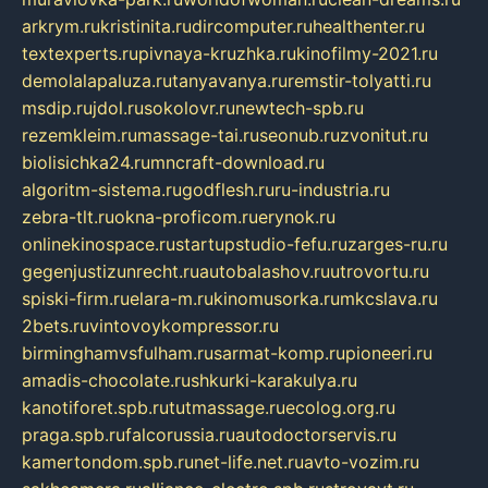
arkrym.ru
kristinita.ru
dircomputer.ru
healthenter.ru
textexperts.ru
pivnaya-kruzhka.ru
kinofilmy-2021.ru
demolalapaluza.ru
tanyavanya.ru
remstir-tolyatti.ru
msdip.ru
jdol.ru
sokolovr.ru
newtech-spb.ru
rezemkleim.ru
massage-tai.ru
seonub.ru
zvonitut.ru
biolisichka24.ru
mncraft-download.ru
algoritm-sistema.ru
godflesh.ru
ru-industria.ru
zebra-tlt.ru
okna-proficom.ru
erynok.ru
onlinekinospace.ru
startupstudio-fefu.ru
zarges-ru.ru
gegenjustizunrecht.ru
autobalashov.ru
utrovortu.ru
spiski-firm.ru
elara-m.ru
kinomusorka.ru
mkcslava.ru
2bets.ru
vintovoykompressor.ru
birminghamvsfulham.ru
sarmat-komp.ru
pioneeri.ru
amadis-chocolate.ru
shkurki-karakulya.ru
kanotiforet.spb.ru
tutmassage.ru
ecolog.org.ru
praga.spb.ru
falcorussia.ru
autodoctorservis.ru
kamertondom.spb.ru
net-life.net.ru
avto-vozim.ru