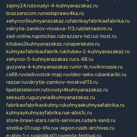
zajmy24.ru
tovudyi-4-kuhnyanazakaz.ru
brazzerscom.ru
medsprawo4ka.ru
xehyroo5kuhnyanazakaz.ru
fabrikayfabrikaefabrika.ru
vskrytie-zamkov-moskva-113.ru
biletnadom.ru
zed-online.ru
pimchax.ru
brazzers-hd.ru
z-host.ru
kitubeu2kuhnyanazakaz.ru
naperekate.ru
kuhnyaofabrikaufabrik.ru
kitubeu-2-kuhnyanazakaz.ru
xehyroo-5-kuhnyanazakaz.ru
cs-68.ru
guzywia-4-kuhnyanazakaz.ru
mir-tk.ru
vlknrussia.ru
cs68.ru
vladivostok-map.ru
video-seks.ru
bankaribi.ru
raszar.ru
vskrytie-zamkov-moskva113.ru
lipetsktelecom.ru
tovudyi4kuhnyanazakaz.ru
seksuzb.ru
guzywia4kuhnyanazakaz.ru
fabrikaofabrikaokuhny.ru
kuhnyaekuhnyaafabrika.ru
kuhnyaykuhnyayfabrika.ru
e-abis1c.ru
store-brawl-stars.ru
kts-services.ru
dark-sand.ru
sindika-01.ru
sp-life.ru
x-legion.ru
sib-archives.ru
e-abis-1-c.ru
sindika01.ru
venda-festival.ru