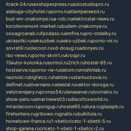
itrack-24.ru
sexshopexpress.ru
autostudiopro.ru
alabuga-cityhotel.ru
pornv.ru
atlantpereezd.ru
bud-em-znakomye.ru
a-cdc.ru
elektrostal-news.ru
korolevremont-market.ru
budem-znakomye.ru
oooagrosnab.ru
fpodaso.ru
emfire.ru
pro-otdelky.ru
ukrasotki.ru
seksuzbek.ru
seks-uzbek.ru
porno-vk.ru
sovratili.ru
olecoon.ru
vd-dosug.ru
adonyev.ru
rbc-news.ru
porno-skvirt.ru
krospr.ru
13autor-kolonka.ru
sormol.ru
2rich.ru
hostel-65.ru
hostserve.ru
porno-na-russkom.ru
mishinlab.ru
neznobi.ru
bigfatcc.ru
habble.ru
starbucksvia.ru
delfinet.ru
silvernano.ru
elestal.ru
vektor-doroga.ru
velotrenajery.ru
pronso54.ru
lenasever.ru
lovinskix.ru
show-pets.ru
smartnews03.ru
discofoxworld.ru
miraclecoon.ru
pongup.ru
hostel65.ru
liura.ru
glasspb.ru
firehunters.ru
gribowo.ru
gnalis.ru
bulkitula.ru
hometown-france.ru
1-xbeticricetc-1-xbetti-5.ru
shop-garena.ru
cricetc-1-xbetr-1-xbetcc-2.ru