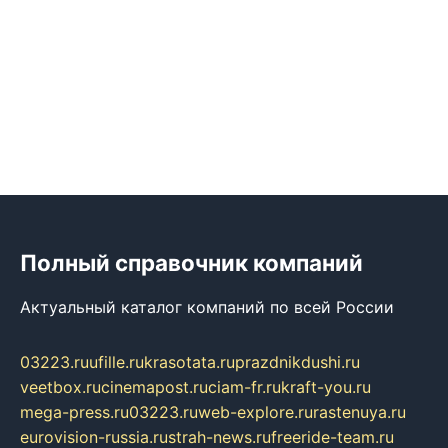
Полный справочник компаний
Актуальный каталог компаний по всей России
03223.ru
ufille.ru
krasotata.ru
prazdnikdushi.ru
veetbox.ru
cinemapost.ru
ciam-fr.ru
kraft-you.ru
mega-press.ru
03223.ru
web-explore.ru
rastenuya.ru
eurovision-russia.ru
strah-news.ru
freeride-team.ru