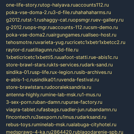
one-life-story.ru
top-halyava.ru
accounts112.ru
poka-vse-doma-2.ru
3-d-file.ru
hahahaharms.ru
g2012.ru
tst-1.ru
shaggy-cat.ru
opsmgr.ru
ev-gallery.ru
g-2012.ru
ops-mgr.ru
accounts-112.ru
csm-demo.ru
poka-vse-doma2.ru
airgungames.ru
allseo-host.ru
tehosmotre.ru
varieta-yug.ru
cricetc1xbetr1xbetcc2.ru
raytor-d.ru
atillagunn.ru
3d-file.ru
1xbeticricetc1xbetti5.ru
uafoot-statti.ru
e-abis1c.ru
store-brawl-stars.ru
kts-services.ru
dark-sand.ru
sindika-01.ru
sp-life.ru
x-legion.ru
sib-archives.ru
e-abis-1-c.ru
sindika01.ru
venda-festival.ru
store-brawlstars.ru
dooraleksandria.ru
antenna-highly.ru
mine-lab-msk.ru
1-mus.ru
3-sex-porn.ru
ban-damn.ru
purse-factory.ru
viagra-tablet.ru
fasbags.ru
adler-jun.ru
bandamn.ru
fincontech.ru
3sexporn.ru
1mus.ru
darksand.ru
rebus-toys.ru
minelab-msk.ru
alabuga-cityhotel.ru
medsprawo-4-ka.ru
2864420.ru
blagodarenie-spb.ru