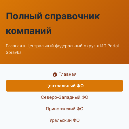
Полный справочник
компаний
Главная
»
Центральный федеральный округ
» ИП Portal
Spravka
🏠 Главная
Центральный ФО
Северо-Западный ФО
Приволжский ФО
Уральский ФО