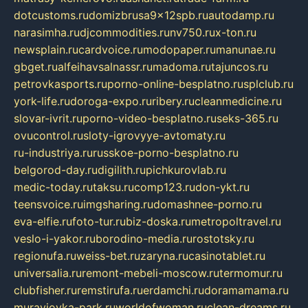
dotcustoms.ru
domizbrusa9x12spb.ru
autodamp.ru
narasimha.ru
djcommodities.ru
nv750.ru
x-ton.ru
newsplain.ru
cardvoice.ru
modopaper.ru
manunae.ru
gbget.ru
alfeihavsalnassr.ru
madoma.ru
tajuncos.ru
petrovkasports.ru
porno-online-besplatno.ru
splclub.ru
york-life.ru
doroga-expo.ru
ribery.ru
cleanmedicine.ru
slovar-ivrit.ru
porno-video-besplatno.ru
seks-365.ru
ovucontrol.ru
sloty-igrovyye-avtomaty.ru
ru-industriya.ru
russkoe-porno-besplatno.ru
belgorod-day.ru
digilith.ru
pichkurovlab.ru
medic-today.ru
taksu.ru
comp123.ru
don-ykt.ru
teensvoice.ru
imgsharing.ru
domashnee-porno.ru
eva-elfie.ru
foto-tur.ru
biz-doska.ru
metropoltravel.ru
veslo-i-yakor.ru
borodino-media.ru
rostotsky.ru
regionufa.ru
weiss-bet.ru
zaryna.ru
casinotablet.ru
universalia.ru
remont-mebeli-moscow.ru
termomur.ru
clubfisher.ru
remstirufa.ru
erdamchi.ru
doramamama.ru
muraviovka-park.ru
worldofwoman.ru
clean-dreams.ru