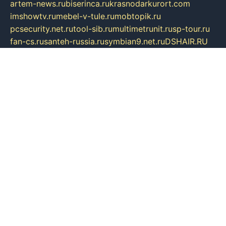
artem-news.ru
biserinca.ru
krasnodarkurort.com
imshowtv.ru
mebel-v-tule.ru
mobtopik.ru
pcsecurity.net.ru
tool-sib.ru
multimetrunit.ru
sp-tour.ru
fan-cs.ru
santeh-russia.ru
symbian9.net.ru
DSHAIR.RU
tmmotors.spb.ru
xjocuricopii.com
musavtomat.msk.ru
obustrojdom.ru
sovetcik.ru
ybaranovskaya.ru
ppknews.ru
cult-alshei.ru
JAPANRUSSIA.RU
proekciyamebel.ru
imper-finans.ru
rim.org.ru
glamourai.ru
brassminus.ru
zabor-pro.ru
ftn.pp.ru
dorogoe58.ru
laimengpacker.ru
kuzova-zapchasti.ru
sageerp.ru
taxodrom.ru
dsrazvitie.ru
hardcity.net.ru
ratinghomegames.ru
topservice25.ru
gubernyan.ru
gtglasslined.ru
ii4.ru
tssport.spb.ru
andorra24.com
blackwallstreet.ru
oboimos.ru
optim-doors.com.ru
ikuch.ru
nycr.org.ru
npa21.ru
vremya-ch.spb.ru
desert000.ru
ivtorgi.ru
ifiori.ru
catalog-statei.ru
dcv.org.ru
spetsmaster174.ru
ipkameryhiseeu.ru
dum26.ru
ruspol.spb.ru
fr-opendp.ru
kam-solnyshko.ru