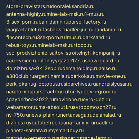
store-brawlstars.ru
dooraleksandria.ru
antenna-highly.ru
mine-lab-msk.ru
1-mus.ru
3-sex-porn.ru
ban-damn.ru
purse-factory.ru
viagra-tablet.ru
fasbags.ru
adler-jun.ru
bandamn.ru
fincontech.ru
3sexporn.ru
1mus.ru
darksand.ru
rebus-toys.ru
minelab-msk.ru
rtdco.ru
seo-prodvizhenie-sajtov-stroitelnyh-kompanij.ru
card-voice.ru
rulonnyygazon177.ru
snow-guard.ru
domizbrusa-9x12spb.ru
demaholding.ru
aalse.ru
a380club.ru
argentinamia.ru
perkoka.ru
movie-one.ru
perk-oka.ru
g-octopus.ru
sibarchives.ru
andreislyusar.ru
naruto-x.ru
pursefactory.ru
tor-lyubov-i-grom.ru
spayderhed-2022.ru
movieone.ru
evro-dez.ru
webamator.ru
ma-absolut1.ru
avtopomosch27.ru
nv-750.ru
news-plain.ru
nertansaga.ru
delanalad.ru
dizfiles.ru
youtubefree.ru
aria-family.ru
roadli.ru
planeta-samara.ru
mysmartbuy.ru
matrasy-kemerovo.ru
ashanet.ru
trade-farm.ru