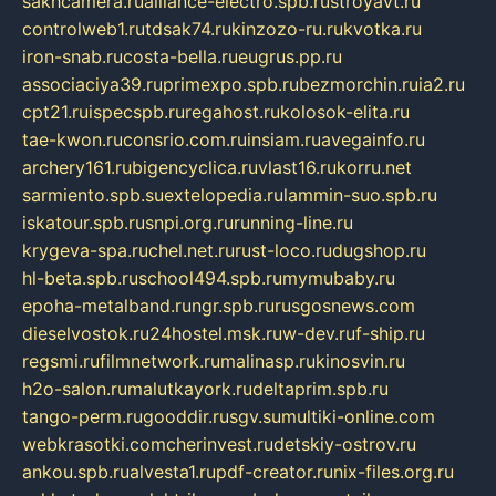
sakhcamera.ru
alliance-electro.spb.ru
stroyavt.ru
controlweb1.ru
tdsak74.ru
kinzozo-ru.ru
kvotka.ru
iron-snab.ru
costa-bella.ru
eugrus.pp.ru
associaciya39.ru
primexpo.spb.ru
bezmorchin.ru
ia2.ru
cpt21.ru
ispecspb.ru
regahost.ru
kolosok-elita.ru
tae-kwon.ru
consrio.com.ru
insiam.ru
avegainfo.ru
archery161.ru
bigencyclica.ru
vlast16.ru
korru.net
sarmiento.spb.su
extelopedia.ru
lammin-suo.spb.ru
iskatour.spb.ru
snpi.org.ru
running-line.ru
krygeva-spa.ru
chel.net.ru
rust-loco.ru
dugshop.ru
hl-beta.spb.ru
school494.spb.ru
mymubaby.ru
epoha-metalband.ru
ngr.spb.ru
rusgosnews.com
dieselvostok.ru
24hostel.msk.ru
w-dev.ru
f-ship.ru
regsmi.ru
filmnetwork.ru
malinasp.ru
kinosvin.ru
h2o-salon.ru
malutkayork.ru
deltaprim.spb.ru
tango-perm.ru
gooddir.ru
sgv.su
multiki-online.com
webkrasotki.com
cherinvest.ru
detskiy-ostrov.ru
ankou.spb.ru
alvesta1.ru
pdf-creator.ru
nix-files.org.ru