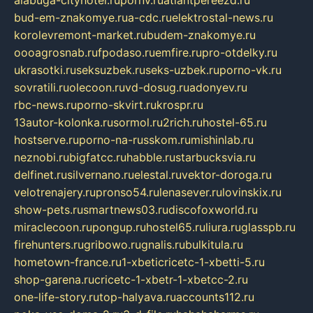
bud-em-znakomye.ru
a-cdc.ru
elektrostal-news.ru
korolevremont-market.ru
budem-znakomye.ru
oooagrosnab.ru
fpodaso.ru
emfire.ru
pro-otdelky.ru
ukrasotki.ru
seksuzbek.ru
seks-uzbek.ru
porno-vk.ru
sovratili.ru
olecoon.ru
vd-dosug.ru
adonyev.ru
rbc-news.ru
porno-skvirt.ru
krospr.ru
13autor-kolonka.ru
sormol.ru
2rich.ru
hostel-65.ru
hostserve.ru
porno-na-russkom.ru
mishinlab.ru
neznobi.ru
bigfatcc.ru
habble.ru
starbucksvia.ru
delfinet.ru
silvernano.ru
elestal.ru
vektor-doroga.ru
velotrenajery.ru
pronso54.ru
lenasever.ru
lovinskix.ru
show-pets.ru
smartnews03.ru
discofoxworld.ru
miraclecoon.ru
pongup.ru
hostel65.ru
liura.ru
glasspb.ru
firehunters.ru
gribowo.ru
gnalis.ru
bulkitula.ru
hometown-france.ru
1-xbeticricetc-1-xbetti-5.ru
shop-garena.ru
cricetc-1-xbetr-1-xbetcc-2.ru
one-life-story.ru
top-halyava.ru
accounts112.ru