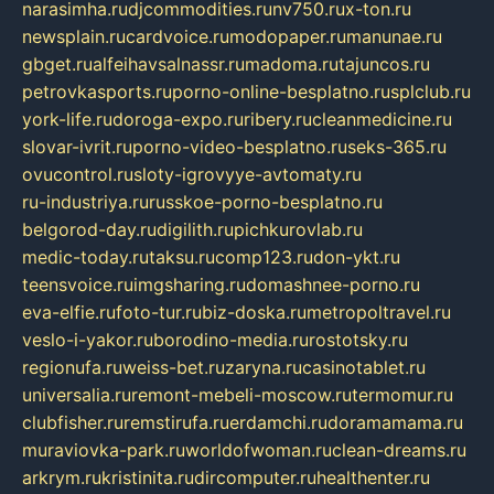
narasimha.ru
djcommodities.ru
nv750.ru
x-ton.ru
newsplain.ru
cardvoice.ru
modopaper.ru
manunae.ru
gbget.ru
alfeihavsalnassr.ru
madoma.ru
tajuncos.ru
petrovkasports.ru
porno-online-besplatno.ru
splclub.ru
york-life.ru
doroga-expo.ru
ribery.ru
cleanmedicine.ru
slovar-ivrit.ru
porno-video-besplatno.ru
seks-365.ru
ovucontrol.ru
sloty-igrovyye-avtomaty.ru
ru-industriya.ru
russkoe-porno-besplatno.ru
belgorod-day.ru
digilith.ru
pichkurovlab.ru
medic-today.ru
taksu.ru
comp123.ru
don-ykt.ru
teensvoice.ru
imgsharing.ru
domashnee-porno.ru
eva-elfie.ru
foto-tur.ru
biz-doska.ru
metropoltravel.ru
veslo-i-yakor.ru
borodino-media.ru
rostotsky.ru
regionufa.ru
weiss-bet.ru
zaryna.ru
casinotablet.ru
universalia.ru
remont-mebeli-moscow.ru
termomur.ru
clubfisher.ru
remstirufa.ru
erdamchi.ru
doramamama.ru
muraviovka-park.ru
worldofwoman.ru
clean-dreams.ru
arkrym.ru
kristinita.ru
dircomputer.ru
healthenter.ru