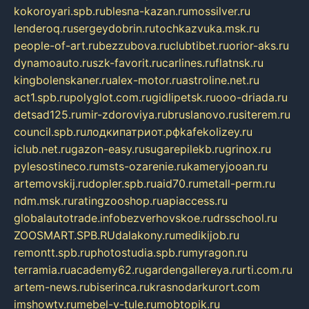
kokoroyari.spb.ru
blesna-kazan.ru
mossilver.ru
lenderoq.ru
sergeydobrin.ru
tochkazvuka.msk.ru
people-of-art.ru
bezzubova.ru
clubtibet.ru
orior-aks.ru
dynamoauto.ru
szk-favorit.ru
carlines.ru
flatnsk.ru
kingbolenskaner.ru
alex-motor.ru
astroline.net.ru
act1.spb.ru
polyglot.com.ru
gidlipetsk.ru
ooo-driada.ru
detsad125.ru
mir-zdoroviya.ru
bruslanovo.ru
siterem.ru
council.spb.ru
лодкипатриот.рф
kafekolizey.ru
iclub.net.ru
gazon-easy.ru
sugarepilekb.ru
grinox.ru
pylesostineco.ru
msts-ozarenie.ru
kameryjooan.ru
artemovskij.ru
dopler.spb.ru
aid70.ru
metall-perm.ru
ndm.msk.ru
ratingzooshop.ru
apiaccess.ru
globalautotrade.info
bezverhovskoe.ru
drsschool.ru
ZOOSMART.SPB.RU
dalakony.ru
medikijob.ru
remontt.spb.ru
photostudia.spb.ru
myragon.ru
terramia.ru
academy62.ru
gardengallereya.ru
rti.com.ru
artem-news.ru
biserinca.ru
krasnodarkurort.com
imshowtv.ru
mebel-v-tule.ru
mobtopik.ru