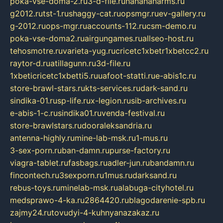
poka-vse-doma-2.ru
3-d-file.ru
hahahaharms.ru
g2012.ru
tst-1.ru
shaggy-cat.ru
opsmgr.ru
ev-gallery.ru
g-2012.ru
ops-mgr.ru
accounts-112.ru
csm-demo.ru
poka-vse-doma2.ru
airgungames.ru
allseo-host.ru
tehosmotre.ru
varieta-yug.ru
cricetc1xbetr1xbetcc2.ru
raytor-d.ru
atillagunn.ru
3d-file.ru
1xbeticricetc1xbetti5.ru
uafoot-statti.ru
e-abis1c.ru
store-brawl-stars.ru
kts-services.ru
dark-sand.ru
sindika-01.ru
sp-life.ru
x-legion.ru
sib-archives.ru
e-abis-1-c.ru
sindika01.ru
venda-festival.ru
store-brawlstars.ru
dooraleksandria.ru
antenna-highly.ru
mine-lab-msk.ru
1-mus.ru
3-sex-porn.ru
ban-damn.ru
purse-factory.ru
viagra-tablet.ru
fasbags.ru
adler-jun.ru
bandamn.ru
fincontech.ru
3sexporn.ru
1mus.ru
darksand.ru
rebus-toys.ru
minelab-msk.ru
alabuga-cityhotel.ru
medsprawo-4-ka.ru
2864420.ru
blagodarenie-spb.ru
zajmy24.ru
tovudyi-4-kuhnyanazakaz.ru