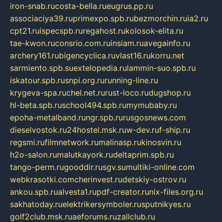
iron-snab.ru
costa-bella.ru
eugrus.pp.ru
associaciya39.ru
primexpo.spb.ru
bezmorchin.ru
ia2.ru
cpt21.ru
ispecspb.ru
regahost.ru
kolosok-elita.ru
tae-kwon.ru
consrio.com.ru
insiam.ru
avegainfo.ru
archery161.ru
bigencyclica.ru
vlast16.ru
korru.net
sarmiento.spb.su
extelopedia.ru
lammin-suo.spb.ru
iskatour.spb.ru
snpi.org.ru
running-line.ru
krygeva-spa.ru
chel.net.ru
rust-loco.ru
dugshop.ru
hl-beta.spb.ru
school494.spb.ru
mymubaby.ru
epoha-metalband.ru
ngr.spb.ru
rusgosnews.com
dieselvostok.ru
24hostel.msk.ru
w-dev.ru
f-ship.ru
regsmi.ru
filmnetwork.ru
malinasp.ru
kinosvin.ru
h2o-salon.ru
malutkayork.ru
deltaprim.spb.ru
tango-perm.ru
gooddir.ru
sgv.su
multiki-online.com
webkrasotki.com
cherinvest.ru
detskiy-ostrov.ru
ankou.spb.ru
alvesta1.ru
pdf-creator.ru
nix-files.org.ru
sakhatoday.ru
elektrikersymboler.ru
sputnikyes.ru
golf2club.msk.ru
aeforums.ru
zallclub.ru