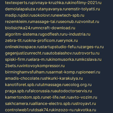
textexperts.ru
pivnaya-kruzhka.ru
kinofilmy-2021.ru
demolalapaluza.ru
tanyavanya.ru
remstir-tolyatti.ru
msdip.ru
jdol.ru
sokolovr.ru
newtech-spb.ru
rezemkleim.ru
massage-tai.ru
seonub.ru
zvonitut.ru
biolisichka24.ru
mncraft-download.ru
algoritm-sistema.ru
godflesh.ru
ru-industria.ru
zebra-tlt.ru
okna-proficom.ru
erynok.ru
onlinekinospace.ru
startupstudio-fefu.ru
zarges-ru.ru
gegenjustizunrecht.ru
autobalashov.ru
utrovortu.ru
spiski-firm.ru
elara-m.ru
kinomusorka.ru
mkcslava.ru
2bets.ru
vintovoykompressor.ru
birminghamvsfulham.ru
sarmat-komp.ru
pioneeri.ru
amadis-chocolate.ru
shkurki-karakulya.ru
kanotiforet.spb.ru
tutmassage.ru
ecolog.org.ru
praga.spb.ru
falcorussia.ru
autodoctorservis.ru
kamertondom.spb.ru
net-life.net.ru
avto-vozim.ru
sakhcamera.ru
alliance-electro.spb.ru
stroyavt.ru
controlweb1.ru
tdsak74.ru
kinzozo-ru.ru
kvotka.ru