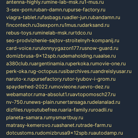
antenna-highly.ru
mine-lab-msk.ru
1-mus.ru
3-sex-porn.ru
ban-damn.ru
purse-factory.ru
viagra-tablet.ru
fasbags.ru
adler-jun.ru
bandamn.ru
fincontech.ru
3sexporn.ru
1mus.ru
darksand.ru
rebus-toys.ru
minelab-msk.ru
rtdco.ru
seo-prodvizhenie-sajtov-stroitelnyh-kompanij.ru
card-voice.ru
rulonnyygazon177.ru
snow-guard.ru
domizbrusa-9x12spb.ru
demaholding.ru
aalse.ru
a380club.ru
argentinamia.ru
perkoka.ru
movie-one.ru
perk-oka.ru
g-octopus.ru
sibarchives.ru
andreislyusar.ru
naruto-x.ru
pursefactory.ru
tor-lyubov-i-grom.ru
spayderhed-2022.ru
movieone.ru
evro-dez.ru
webamator.ru
ma-absolut1.ru
avtopomosch27.ru
nv-750.ru
news-plain.ru
nertansaga.ru
delanalad.ru
dizfiles.ru
youtubefree.ru
aria-family.ru
roadli.ru
planeta-samara.ru
mysmartbuy.ru
matrasy-kemerovo.ru
ashanet.ru
trade-farm.ru
dotcustoms.ru
domizbrusa9x12spb.ru
autodamp.ru