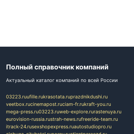
Полный справочник компаний
Актуальный каталог компаний по всей России
03223.ru
ufille.ru
krasotata.ru
prazdnikdushi.ru
veetbox.ru
cinemapost.ru
ciam-fr.ru
kraft-you.ru
mega-press.ru
03223.ru
web-explore.ru
rastenuya.ru
eurovision-russia.ru
strah-news.ru
freeride-team.ru
itrack-24.ru
sexshopexpress.ru
autostudiopro.ru
alabuga-cityhotel.ru
pornv.ru
atlantpereezd.ru