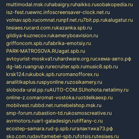
multimodal.msk.ru
habaigry.ru
haikko.ru
sobakopedia.ru
isz-fest.ru
ewnc.info
screensaver-clock.net.ru
volnav.spb.ru
comnat.ru
npf.net.ru
7bit.pp.ru
kalugatur.ru
tesiaes.ru
card.com.ru
kazanka.spb.ru
gildiya-kuznecov.ru
kameryboavision.ru
griffoncom.spb.ru
fabrika-emotsiy.ru
PARK-MATROSOVA.RU
agat.spb.ru
avtoyurist-moskva1.ru
hardware.org.ru
схема-авто.рф
dg-lab.ru
angrup.ru
recruiter.spb.ru
music8.spb.ru
krsk124.ru
kubok.spb.ru
romanofforex.ru
analitikaplus.ru
spyonline.ru
zosikamery.ru
sloboda-ural.pp.ru
AUTO-COM.SU
hohota.net
alimy.ru
online-z.com
aromat-vostoka.ru
otdelkaexp.ru
mobilvest.ru
bbd.net.ru
mebelshop.msk.ru
smp-forum.ru
bastion-td.ru
kosmoscreative.ru
avrmotors.ru
art-galadesign.ru
tiffany-c.ru
ecostep-samara.ru
d-p.spb.ru
галактика73.рф
sko.com.ru
davitamebel-spb.ru
fotsis.ru
tesiaes.ru