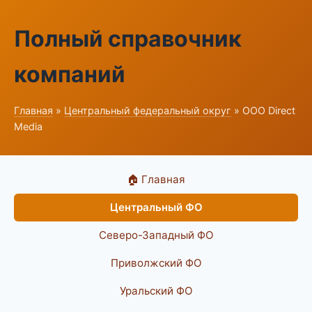
Полный справочник
компаний
Главная
»
Центральный федеральный округ
» ООО Direct
Media
🏠 Главная
Центральный ФО
Северо-Западный ФО
Приволжский ФО
Уральский ФО