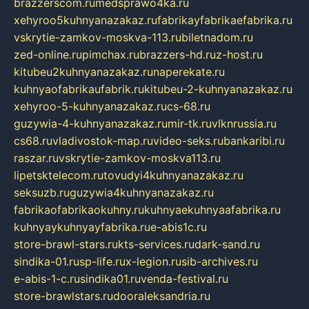
brazzerscom.ru
medsprawo4ka.ru
xehyroo5kuhnyanazakaz.ru
fabrikayfabrikaefabrika.ru
vskrytie-zamkov-moskva-113.ru
biletnadom.ru
zed-online.ru
pimchax.ru
brazzers-hd.ru
z-host.ru
kitubeu2kuhnyanazakaz.ru
naperekate.ru
kuhnyaofabrikaufabrik.ru
kitubeu-2-kuhnyanazakaz.ru
xehyroo-5-kuhnyanazakaz.ru
cs-68.ru
guzywia-4-kuhnyanazakaz.ru
mir-tk.ru
vlknrussia.ru
cs68.ru
vladivostok-map.ru
video-seks.ru
bankaribi.ru
raszar.ru
vskrytie-zamkov-moskva113.ru
lipetsktelecom.ru
tovudyi4kuhnyanazakaz.ru
seksuzb.ru
guzywia4kuhnyanazakaz.ru
fabrikaofabrikaokuhny.ru
kuhnyaekuhnyaafabrika.ru
kuhnyaykuhnyayfabrika.ru
e-abis1c.ru
store-brawl-stars.ru
kts-services.ru
dark-sand.ru
sindika-01.ru
sp-life.ru
x-legion.ru
sib-archives.ru
e-abis-1-c.ru
sindika01.ru
venda-festival.ru
store-brawlstars.ru
dooraleksandria.ru