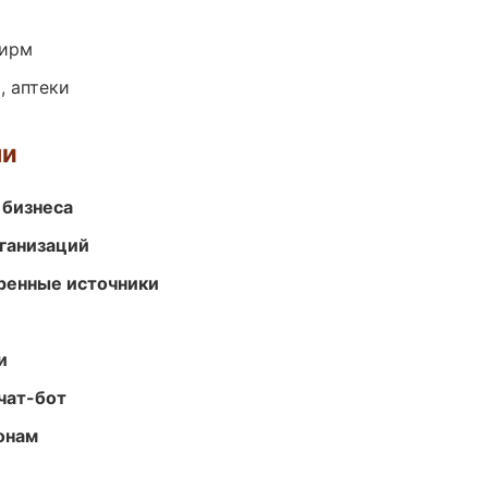
фирм
, аптеки
ми
 бизнеса
ганизаций
еренные источники
и
чат-бот
онам