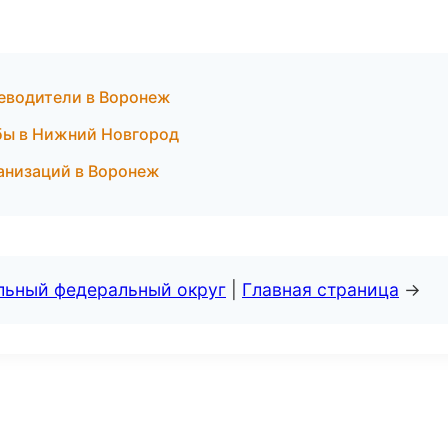
теводители в Воронеж
бы в Нижний Новгород
анизаций в Воронеж
альный федеральный округ
|
Главная страница
→