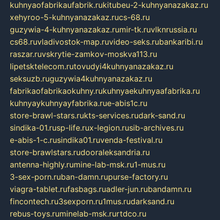
kuhnyaofabrikaufabrik.ru
kitubeu-2-kuhnyanazakaz.ru
xehyroo-5-kuhnyanazakaz.ru
cs-68.ru
guzywia-4-kuhnyanazakaz.ru
mir-tk.ru
vlknrussia.ru
cs68.ru
vladivostok-map.ru
video-seks.ru
bankaribi.ru
raszar.ru
vskrytie-zamkov-moskva113.ru
lipetsktelecom.ru
tovudyi4kuhnyanazakaz.ru
seksuzb.ru
guzywia4kuhnyanazakaz.ru
fabrikaofabrikaokuhny.ru
kuhnyaekuhnyaafabrika.ru
kuhnyaykuhnyayfabrika.ru
e-abis1c.ru
store-brawl-stars.ru
kts-services.ru
dark-sand.ru
sindika-01.ru
sp-life.ru
x-legion.ru
sib-archives.ru
e-abis-1-c.ru
sindika01.ru
venda-festival.ru
store-brawlstars.ru
dooraleksandria.ru
antenna-highly.ru
mine-lab-msk.ru
1-mus.ru
3-sex-porn.ru
ban-damn.ru
purse-factory.ru
viagra-tablet.ru
fasbags.ru
adler-jun.ru
bandamn.ru
fincontech.ru
3sexporn.ru
1mus.ru
darksand.ru
rebus-toys.ru
minelab-msk.ru
rtdco.ru