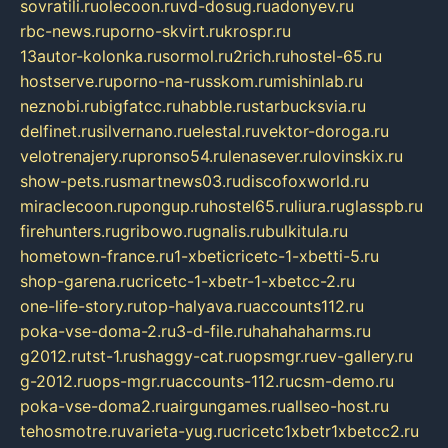
sovratili.ru
olecoon.ru
vd-dosug.ru
adonyev.ru
rbc-news.ru
porno-skvirt.ru
krospr.ru
13autor-kolonka.ru
sormol.ru
2rich.ru
hostel-65.ru
hostserve.ru
porno-na-russkom.ru
mishinlab.ru
neznobi.ru
bigfatcc.ru
habble.ru
starbucksvia.ru
delfinet.ru
silvernano.ru
elestal.ru
vektor-doroga.ru
velotrenajery.ru
pronso54.ru
lenasever.ru
lovinskix.ru
show-pets.ru
smartnews03.ru
discofoxworld.ru
miraclecoon.ru
pongup.ru
hostel65.ru
liura.ru
glasspb.ru
firehunters.ru
gribowo.ru
gnalis.ru
bulkitula.ru
hometown-france.ru
1-xbeticricetc-1-xbetti-5.ru
shop-garena.ru
cricetc-1-xbetr-1-xbetcc-2.ru
one-life-story.ru
top-halyava.ru
accounts112.ru
poka-vse-doma-2.ru
3-d-file.ru
hahahaharms.ru
g2012.ru
tst-1.ru
shaggy-cat.ru
opsmgr.ru
ev-gallery.ru
g-2012.ru
ops-mgr.ru
accounts-112.ru
csm-demo.ru
poka-vse-doma2.ru
airgungames.ru
allseo-host.ru
tehosmotre.ru
varieta-yug.ru
cricetc1xbetr1xbetcc2.ru