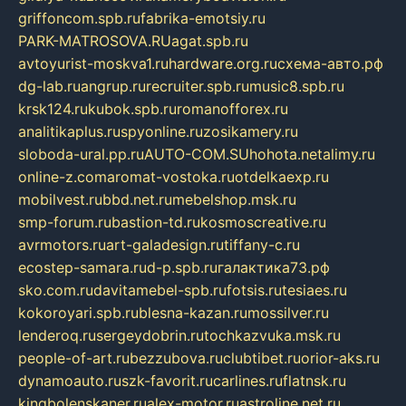
griffoncom.spb.ru
fabrika-emotsiy.ru
PARK-MATROSOVA.RU
agat.spb.ru
avtoyurist-moskva1.ru
hardware.org.ru
схема-авто.рф
dg-lab.ru
angrup.ru
recruiter.spb.ru
music8.spb.ru
krsk124.ru
kubok.spb.ru
romanofforex.ru
analitikaplus.ru
spyonline.ru
zosikamery.ru
sloboda-ural.pp.ru
AUTO-COM.SU
hohota.net
alimy.ru
online-z.com
aromat-vostoka.ru
otdelkaexp.ru
mobilvest.ru
bbd.net.ru
mebelshop.msk.ru
smp-forum.ru
bastion-td.ru
kosmoscreative.ru
avrmotors.ru
art-galadesign.ru
tiffany-c.ru
ecostep-samara.ru
d-p.spb.ru
галактика73.рф
sko.com.ru
davitamebel-spb.ru
fotsis.ru
tesiaes.ru
kokoroyari.spb.ru
blesna-kazan.ru
mossilver.ru
lenderoq.ru
sergeydobrin.ru
tochkazvuka.msk.ru
people-of-art.ru
bezzubova.ru
clubtibet.ru
orior-aks.ru
dynamoauto.ru
szk-favorit.ru
carlines.ru
flatnsk.ru
kingbolenskaner.ru
alex-motor.ru
astroline.net.ru