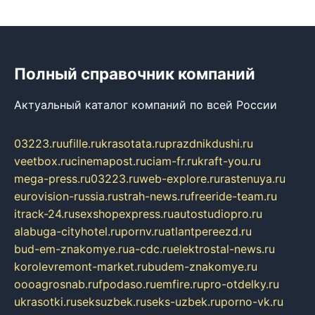
Полный справочник компаний
Актуальный каталог компаний по всей России
03223.ru
ufille.ru
krasotata.ru
prazdnikdushi.ru
veetbox.ru
cinemapost.ru
ciam-fr.ru
kraft-you.ru
mega-press.ru
03223.ru
web-explore.ru
rastenuya.ru
eurovision-russia.ru
strah-news.ru
freeride-team.ru
itrack-24.ru
sexshopexpress.ru
autostudiopro.ru
alabuga-cityhotel.ru
pornv.ru
atlantpereezd.ru
bud-em-znakomye.ru
a-cdc.ru
elektrostal-news.ru
korolevremont-market.ru
budem-znakomye.ru
oooagrosnab.ru
fpodaso.ru
emfire.ru
pro-otdelky.ru
ukrasotki.ru
seksuzbek.ru
seks-uzbek.ru
porno-vk.ru