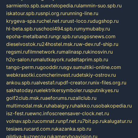
sarmiento.spb.su
extelopedia.ru
lammin-suo.spb.ru
iskatour.spb.ru
snpi.org.ru
running-line.ru
krygeva-spa.ru
chel.net.ru
rust-loco.ru
dugshop.ru
hl-beta.spb.ru
school494.spb.ru
mymubaby.ru
epoha-metalband.ru
ngr.spb.ru
rusgosnews.com
dieselvostok.ru
24hostel.msk.ru
w-dev.ru
f-ship.ru
regsmi.ru
filmnetwork.ru
malinasp.ru
kinosvin.ru
h2o-salon.ru
malutkayork.ru
deltaprim.spb.ru
tango-perm.ru
gooddir.ru
sgv.su
multiki-online.com
webkrasotki.com
cherinvest.ru
detskiy-ostrov.ru
ankou.spb.ru
alvesta1.ru
pdf-creator.ru
nix-files.org.ru
sakhatoday.ru
elektrikersymboler.ru
sputnikyes.ru
golf2club.msk.ru
aeforums.ru
zallclub.ru
multimodal.msk.ru
habaigry.ru
haikko.ru
sobakopedia.ru
isz-fest.ru
ewnc.info
screensaver-clock.net.ru
volnav.spb.ru
comnat.ru
npf.net.ru
7bit.pp.ru
kalugatur.ru
tesiaes.ru
card.com.ru
kazanka.spb.ru
gildiya-kuznecov.ru
kameryboavision.ru