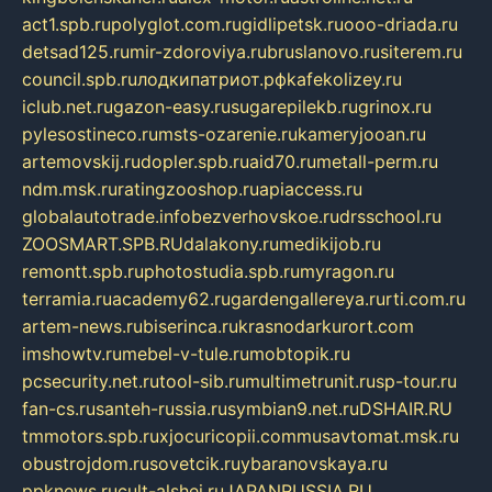
act1.spb.ru
polyglot.com.ru
gidlipetsk.ru
ooo-driada.ru
detsad125.ru
mir-zdoroviya.ru
bruslanovo.ru
siterem.ru
council.spb.ru
лодкипатриот.рф
kafekolizey.ru
iclub.net.ru
gazon-easy.ru
sugarepilekb.ru
grinox.ru
pylesostineco.ru
msts-ozarenie.ru
kameryjooan.ru
artemovskij.ru
dopler.spb.ru
aid70.ru
metall-perm.ru
ndm.msk.ru
ratingzooshop.ru
apiaccess.ru
globalautotrade.info
bezverhovskoe.ru
drsschool.ru
ZOOSMART.SPB.RU
dalakony.ru
medikijob.ru
remontt.spb.ru
photostudia.spb.ru
myragon.ru
terramia.ru
academy62.ru
gardengallereya.ru
rti.com.ru
artem-news.ru
biserinca.ru
krasnodarkurort.com
imshowtv.ru
mebel-v-tule.ru
mobtopik.ru
pcsecurity.net.ru
tool-sib.ru
multimetrunit.ru
sp-tour.ru
fan-cs.ru
santeh-russia.ru
symbian9.net.ru
DSHAIR.RU
tmmotors.spb.ru
xjocuricopii.com
musavtomat.msk.ru
obustrojdom.ru
sovetcik.ru
ybaranovskaya.ru
ppknews.ru
cult-alshei.ru
JAPANRUSSIA.RU