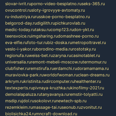
slovar-ivrit.ru
porno-video-besplatno.ru
seks-365.ru
ovucontrol.ru
sloty-igrovyye-avtomaty.ru
ru-industriya.ru
russkoe-porno-besplatno.ru
belgorod-day.ru
digilith.ru
pichkurovlab.ru
medic-today.ru
taksu.ru
comp123.ru
don-ykt.ru
teensvoice.ru
imgsharing.ru
domashnee-porno.ru
eva-elfie.ru
foto-tur.ru
biz-doska.ru
metropoltravel.ru
veslo-i-yakor.ru
borodino-media.ru
rostotsky.ru
regionufa.ru
weiss-bet.ru
zaryna.ru
casinotablet.ru
universalia.ru
remont-mebeli-moscow.ru
termomur.ru
clubfisher.ru
remstirufa.ru
erdamchi.ru
doramamama.ru
muraviovka-park.ru
worldofwoman.ru
clean-dreams.ru
arkrym.ru
kristinita.ru
dircomputer.ru
healthenter.ru
textexperts.ru
pivnaya-kruzhka.ru
kinofilmy-2021.ru
demolalapaluza.ru
tanyavanya.ru
remstir-tolyatti.ru
msdip.ru
jdol.ru
sokolovr.ru
newtech-spb.ru
rezemkleim.ru
massage-tai.ru
seonub.ru
zvonitut.ru
biolisichka24.ru
mncraft-download.ru