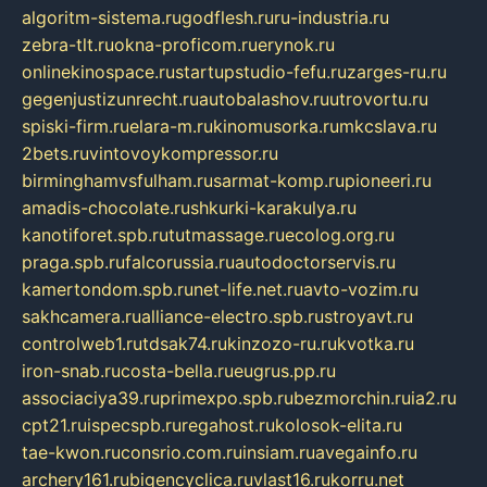
algoritm-sistema.ru
godflesh.ru
ru-industria.ru
zebra-tlt.ru
okna-proficom.ru
erynok.ru
onlinekinospace.ru
startupstudio-fefu.ru
zarges-ru.ru
gegenjustizunrecht.ru
autobalashov.ru
utrovortu.ru
spiski-firm.ru
elara-m.ru
kinomusorka.ru
mkcslava.ru
2bets.ru
vintovoykompressor.ru
birminghamvsfulham.ru
sarmat-komp.ru
pioneeri.ru
amadis-chocolate.ru
shkurki-karakulya.ru
kanotiforet.spb.ru
tutmassage.ru
ecolog.org.ru
praga.spb.ru
falcorussia.ru
autodoctorservis.ru
kamertondom.spb.ru
net-life.net.ru
avto-vozim.ru
sakhcamera.ru
alliance-electro.spb.ru
stroyavt.ru
controlweb1.ru
tdsak74.ru
kinzozo-ru.ru
kvotka.ru
iron-snab.ru
costa-bella.ru
eugrus.pp.ru
associaciya39.ru
primexpo.spb.ru
bezmorchin.ru
ia2.ru
cpt21.ru
ispecspb.ru
regahost.ru
kolosok-elita.ru
tae-kwon.ru
consrio.com.ru
insiam.ru
avegainfo.ru
archery161.ru
bigencyclica.ru
vlast16.ru
korru.net