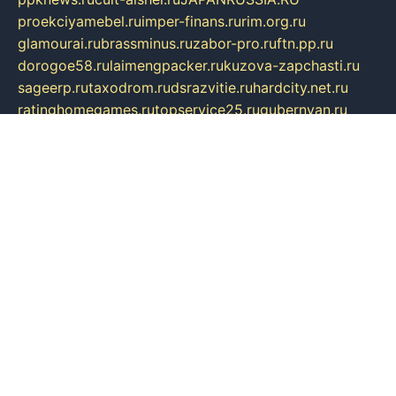
proekciyamebel.ru
imper-finans.ru
rim.org.ru
glamourai.ru
brassminus.ru
zabor-pro.ru
ftn.pp.ru
dorogoe58.ru
laimengpacker.ru
kuzova-zapchasti.ru
sageerp.ru
taxodrom.ru
dsrazvitie.ru
hardcity.net.ru
ratinghomegames.ru
topservice25.ru
gubernyan.ru
gtglasslined.ru
ii4.ru
tssport.spb.ru
andorra24.com
blackwallstreet.ru
oboimos.ru
optim-doors.com.ru
ikuch.ru
nycr.org.ru
npa21.ru
vremya-ch.spb.ru
desert000.ru
ivtorgi.ru
ifiori.ru
catalog-statei.ru
dcv.org.ru
spetsmaster174.ru
ipkameryhiseeu.ru
dum26.ru
ruspol.spb.ru
fr-opendp.ru
kam-solnyshko.ru
cheyenne-arapaho.ru
sevzapmetal.spb.ru
ted-lapidus.spb.ru
parasite-eliminator.ru
sigma-complete.ru
modernworld.ru
dama-moda.ru
eholot-group.ru
sk-nvkz.ru
DRONGOLD.RU
democratia2.ru
i-farmer.ru
mass-sport.org
jablonex.spb.ru
bookmess.ru
linkword.ru