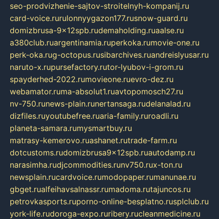
seo-prodvizhenie-sajtov-stroitelnyh-kompanij.ru
card-voice.ru
rulonnyygazon177.ru
snow-guard.ru
domizbrusa-9x12spb.ru
demaholding.ru
aalse.ru
a380club.ru
argentinamia.ru
perkoka.ru
movie-one.ru
perk-oka.ru
g-octopus.ru
sibarchives.ru
andreislyusar.ru
naruto-x.ru
pursefactory.ru
tor-lyubov-i-grom.ru
spayderhed-2022.ru
movieone.ru
evro-dez.ru
webamator.ru
ma-absolut1.ru
avtopomosch27.ru
nv-750.ru
news-plain.ru
nertansaga.ru
delanalad.ru
dizfiles.ru
youtubefree.ru
aria-family.ru
roadli.ru
planeta-samara.ru
mysmartbuy.ru
matrasy-kemerovo.ru
ashanet.ru
trade-farm.ru
dotcustoms.ru
domizbrusa9x12spb.ru
autodamp.ru
narasimha.ru
djcommodities.ru
nv750.ru
x-ton.ru
newsplain.ru
cardvoice.ru
modopaper.ru
manunae.ru
gbget.ru
alfeihavsalnassr.ru
madoma.ru
tajuncos.ru
petrovkasports.ru
porno-online-besplatno.ru
splclub.ru
york-life.ru
doroga-expo.ru
ribery.ru
cleanmedicine.ru