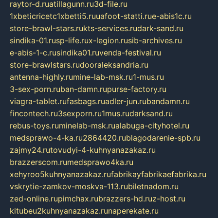
raytor-d.ru
atillagunn.ru
3d-file.ru
1xbeticricetc1xbetti5.ru
uafoot-statti.ru
e-abis1c.ru
store-brawl-stars.ru
kts-services.ru
dark-sand.ru
sindika-01.ru
sp-life.ru
x-legion.ru
sib-archives.ru
e-abis-1-c.ru
sindika01.ru
venda-festival.ru
store-brawlstars.ru
dooraleksandria.ru
antenna-highly.ru
mine-lab-msk.ru
1-mus.ru
3-sex-porn.ru
ban-damn.ru
purse-factory.ru
viagra-tablet.ru
fasbags.ru
adler-jun.ru
bandamn.ru
fincontech.ru
3sexporn.ru
1mus.ru
darksand.ru
rebus-toys.ru
minelab-msk.ru
alabuga-cityhotel.ru
medsprawo-4-ka.ru
2864420.ru
blagodarenie-spb.ru
zajmy24.ru
tovudyi-4-kuhnyanazakaz.ru
brazzerscom.ru
medsprawo4ka.ru
xehyroo5kuhnyanazakaz.ru
fabrikayfabrikaefabrika.ru
vskrytie-zamkov-moskva-113.ru
biletnadom.ru
zed-online.ru
pimchax.ru
brazzers-hd.ru
z-host.ru
kitubeu2kuhnyanazakaz.ru
naperekate.ru