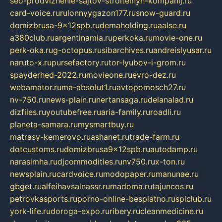
seo-prodvizhenie-sajtov-stroitelnyh-kompanij.ru
card-voice.ru
rulonnyygazon177.ru
snow-guard.ru
domizbrusa-9x12spb.ru
demaholding.ru
aalse.ru
a380club.ru
argentinamia.ru
perkoka.ru
movie-one.ru
perk-oka.ru
g-octopus.ru
sibarchives.ru
andreislyusar.ru
naruto-x.ru
pursefactory.ru
tor-lyubov-i-grom.ru
spayderhed-2022.ru
movieone.ru
evro-dez.ru
webamator.ru
ma-absolut1.ru
avtopomosch27.ru
nv-750.ru
news-plain.ru
nertansaga.ru
delanalad.ru
dizfiles.ru
youtubefree.ru
aria-family.ru
roadli.ru
planeta-samara.ru
mysmartbuy.ru
matrasy-kemerovo.ru
ashanet.ru
trade-farm.ru
dotcustoms.ru
domizbrusa9x12spb.ru
autodamp.ru
narasimha.ru
djcommodities.ru
nv750.ru
x-ton.ru
newsplain.ru
cardvoice.ru
modopaper.ru
manunae.ru
gbget.ru
alfeihavsalnassr.ru
madoma.ru
tajuncos.ru
petrovkasports.ru
porno-online-besplatno.ru
splclub.ru
york-life.ru
doroga-expo.ru
ribery.ru
cleanmedicine.ru