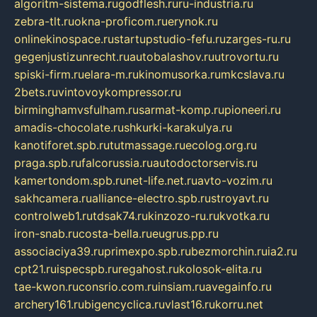
algoritm-sistema.ru
godflesh.ru
ru-industria.ru
zebra-tlt.ru
okna-proficom.ru
erynok.ru
onlinekinospace.ru
startupstudio-fefu.ru
zarges-ru.ru
gegenjustizunrecht.ru
autobalashov.ru
utrovortu.ru
spiski-firm.ru
elara-m.ru
kinomusorka.ru
mkcslava.ru
2bets.ru
vintovoykompressor.ru
birminghamvsfulham.ru
sarmat-komp.ru
pioneeri.ru
amadis-chocolate.ru
shkurki-karakulya.ru
kanotiforet.spb.ru
tutmassage.ru
ecolog.org.ru
praga.spb.ru
falcorussia.ru
autodoctorservis.ru
kamertondom.spb.ru
net-life.net.ru
avto-vozim.ru
sakhcamera.ru
alliance-electro.spb.ru
stroyavt.ru
controlweb1.ru
tdsak74.ru
kinzozo-ru.ru
kvotka.ru
iron-snab.ru
costa-bella.ru
eugrus.pp.ru
associaciya39.ru
primexpo.spb.ru
bezmorchin.ru
ia2.ru
cpt21.ru
ispecspb.ru
regahost.ru
kolosok-elita.ru
tae-kwon.ru
consrio.com.ru
insiam.ru
avegainfo.ru
archery161.ru
bigencyclica.ru
vlast16.ru
korru.net