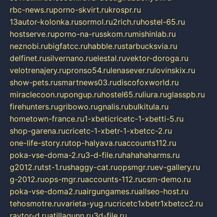
rbc-news.ru
porno-skvirt.ru
krospr.ru
13autor-kolonka.ru
sormol.ru
2rich.ru
hostel-65.ru
hostserve.ru
porno-na-russkom.ru
mishinlab.ru
neznobi.ru
bigfatcc.ru
habble.ru
starbucksvia.ru
delfinet.ru
silvernano.ru
elestal.ru
vektor-doroga.ru
velotrenajery.ru
pronso54.ru
lenasever.ru
lovinskix.ru
show-pets.ru
smartnews03.ru
discofoxworld.ru
miraclecoon.ru
pongup.ru
hostel65.ru
liura.ru
glasspb.ru
firehunters.ru
gribowo.ru
gnalis.ru
bulkitula.ru
hometown-france.ru
1-xbeticricetc-1-xbetti-5.ru
shop-garena.ru
cricetc-1-xbetr-1-xbetcc-2.ru
one-life-story.ru
top-halyava.ru
accounts112.ru
poka-vse-doma-2.ru
3-d-file.ru
hahahaharms.ru
g2012.ru
tst-1.ru
shaggy-cat.ru
opsmgr.ru
ev-gallery.ru
g-2012.ru
ops-mgr.ru
accounts-112.ru
csm-demo.ru
poka-vse-doma2.ru
airgungames.ru
allseo-host.ru
tehosmotre.ru
varieta-yug.ru
cricetc1xbetr1xbetcc2.ru
raytor-d.ru
atillagunn.ru
3d-file.ru