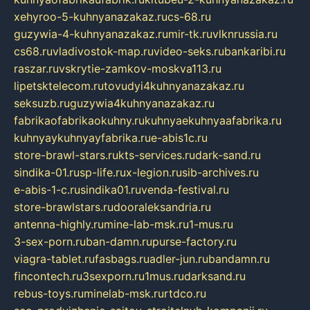
xehyroo-5-kuhnyanazakaz.ru
cs-68.ru
guzywia-4-kuhnyanazakaz.ru
mir-tk.ru
vlknrussia.ru
cs68.ru
vladivostok-map.ru
video-seks.ru
bankaribi.ru
raszar.ru
vskrytie-zamkov-moskva113.ru
lipetsktelecom.ru
tovudyi4kuhnyanazakaz.ru
seksuzb.ru
guzywia4kuhnyanazakaz.ru
fabrikaofabrikaokuhny.ru
kuhnyaekuhnyaafabrika.ru
kuhnyaykuhnyayfabrika.ru
e-abis1c.ru
store-brawl-stars.ru
kts-services.ru
dark-sand.ru
sindika-01.ru
sp-life.ru
x-legion.ru
sib-archives.ru
e-abis-1-c.ru
sindika01.ru
venda-festival.ru
store-brawlstars.ru
dooraleksandria.ru
antenna-highly.ru
mine-lab-msk.ru
1-mus.ru
3-sex-porn.ru
ban-damn.ru
purse-factory.ru
viagra-tablet.ru
fasbags.ru
adler-jun.ru
bandamn.ru
fincontech.ru
3sexporn.ru
1mus.ru
darksand.ru
rebus-toys.ru
minelab-msk.ru
rtdco.ru