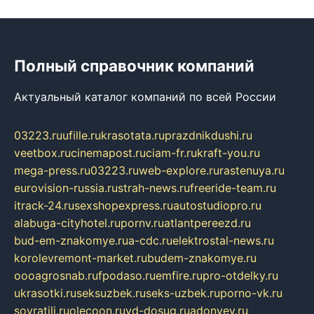
Полный справочник компаний
Актуальный каталог компаний по всей России
03223.ru
ufille.ru
krasotata.ru
prazdnikdushi.ru
veetbox.ru
cinemapost.ru
ciam-fr.ru
kraft-you.ru
mega-press.ru
03223.ru
web-explore.ru
rastenuya.ru
eurovision-russia.ru
strah-news.ru
freeride-team.ru
itrack-24.ru
sexshopexpress.ru
autostudiopro.ru
alabuga-cityhotel.ru
pornv.ru
atlantpereezd.ru
bud-em-znakomye.ru
a-cdc.ru
elektrostal-news.ru
korolevremont-market.ru
budem-znakomye.ru
oooagrosnab.ru
fpodaso.ru
emfire.ru
pro-otdelky.ru
ukrasotki.ru
seksuzbek.ru
seks-uzbek.ru
porno-vk.ru
sovratili.ru
olecoon.ru
vd-dosug.ru
adonyev.ru