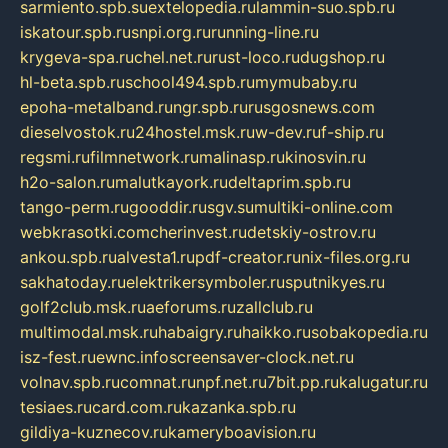
sarmiento.spb.su
extelopedia.ru
lammin-suo.spb.ru
iskatour.spb.ru
snpi.org.ru
running-line.ru
krygeva-spa.ru
chel.net.ru
rust-loco.ru
dugshop.ru
hl-beta.spb.ru
school494.spb.ru
mymubaby.ru
epoha-metalband.ru
ngr.spb.ru
rusgosnews.com
dieselvostok.ru
24hostel.msk.ru
w-dev.ru
f-ship.ru
regsmi.ru
filmnetwork.ru
malinasp.ru
kinosvin.ru
h2o-salon.ru
malutkayork.ru
deltaprim.spb.ru
tango-perm.ru
gooddir.ru
sgv.su
multiki-online.com
webkrasotki.com
cherinvest.ru
detskiy-ostrov.ru
ankou.spb.ru
alvesta1.ru
pdf-creator.ru
nix-files.org.ru
sakhatoday.ru
elektrikersymboler.ru
sputnikyes.ru
golf2club.msk.ru
aeforums.ru
zallclub.ru
multimodal.msk.ru
habaigry.ru
haikko.ru
sobakopedia.ru
isz-fest.ru
ewnc.info
screensaver-clock.net.ru
volnav.spb.ru
comnat.ru
npf.net.ru
7bit.pp.ru
kalugatur.ru
tesiaes.ru
card.com.ru
kazanka.spb.ru
gildiya-kuznecov.ru
kameryboavision.ru