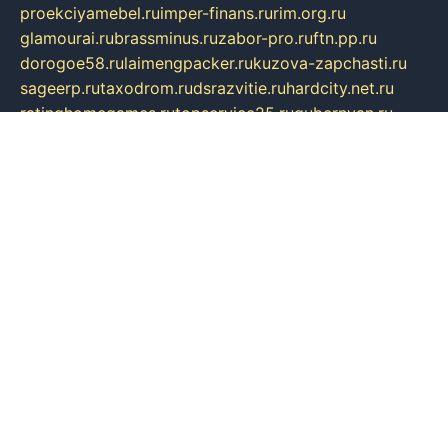
proekciyamebel.ru
imper-finans.ru
rim.org.ru
glamourai.ru
brassminus.ru
zabor-pro.ru
ftn.pp.ru
dorogoe58.ru
laimengpacker.ru
kuzova-zapchasti.ru
sageerp.ru
taxodrom.ru
dsrazvitie.ru
hardcity.net.ru
ratinghomegames.ru
topservice25.ru
gubernyan.ru
gtglasslined.ru
ii4.ru
tssport.spb.ru
andorra24.com
blackwallstreet.ru
oboimos.ru
optim-doors.com.ru
ikuch.ru
nycr.org.ru
npa21.ru
vremya-ch.spb.ru
desert000.ru
ivtorgi.ru
ifiori.ru
catalog-statei.ru
dcv.org.ru
spetsmaster174.ru
ipkameryhiseeu.ru
dum26.ru
ruspol.spb.ru
fr-opendp.ru
kam-solnyshko.ru
cheyenne-arapaho.ru
sevzapmetal.spb.ru
ted-lapidus.spb.ru
parasite-eliminator.ru
sigma-complete.ru
modernworld.ru
dama-moda.ru
eholot-group.ru
sk-nvkz.ru
DRONGOLD.RU
democratia2.ru
i-farmer.ru
mass-sport.org
jablonex.spb.ru
bookmess.ru
linkword.ru
refineua.com.ru
cs-spec.net.ru
altay-mebel.ru