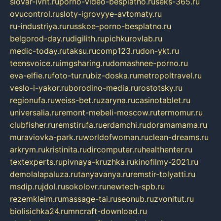
slovar-ivrit.ru
porno-video-besplatno.ru
seks-365.ru
ovucontrol.ru
sloty-igrovyye-avtomaty.ru
ru-industriya.ru
russkoe-porno-besplatno.ru
belgorod-day.ru
digilith.ru
pichkurovlab.ru
medic-today.ru
taksu.ru
comp123.ru
don-ykt.ru
teensvoice.ru
imgsharing.ru
domashnee-porno.ru
eva-elfie.ru
foto-tur.ru
biz-doska.ru
metropoltravel.ru
veslo-i-yakor.ru
borodino-media.ru
rostotsky.ru
regionufa.ru
weiss-bet.ru
zaryna.ru
casinotablet.ru
universalia.ru
remont-mebeli-moscow.ru
termomur.ru
clubfisher.ru
remstirufa.ru
erdamchi.ru
doramamama.ru
muraviovka-park.ru
worldofwoman.ru
clean-dreams.ru
arkrym.ru
kristinita.ru
dircomputer.ru
healthenter.ru
textexperts.ru
pivnaya-kruzhka.ru
kinofilmy-2021.ru
demolalapaluza.ru
tanyavanya.ru
remstir-tolyatti.ru
msdip.ru
jdol.ru
sokolovr.ru
newtech-spb.ru
rezemkleim.ru
massage-tai.ru
seonub.ru
zvonitut.ru
biolisichka24.ru
mncraft-download.ru