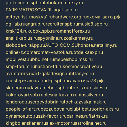
griffoncom.spb.ru
fabrika-emotsiy.ru
PARK-MATROSOVA.RU
agat.spb.ru
avtoyurist-moskva1.ru
hardware.org.ru
схема-авто.рф
dg-lab.ru
angrup.ru
recruiter.spb.ru
music8.spb.ru
krsk124.ru
kubok.spb.ru
romanofforex.ru
analitikaplus.ru
spyonline.ru
zosikamery.ru
sloboda-ural.pp.ru
AUTO-COM.SU
hohota.net
alimy.ru
online-z.com
aromat-vostoka.ru
otdelkaexp.ru
mobilvest.ru
bbd.net.ru
mebelshop.msk.ru
smp-forum.ru
bastion-td.ru
kosmoscreative.ru
avrmotors.ru
art-galadesign.ru
tiffany-c.ru
ecostep-samara.ru
d-p.spb.ru
галактика73.рф
sko.com.ru
davitamebel-spb.ru
fotsis.ru
tesiaes.ru
kokoroyari.spb.ru
blesna-kazan.ru
mossilver.ru
lenderoq.ru
sergeydobrin.ru
tochkazvuka.msk.ru
people-of-art.ru
bezzubova.ru
clubtibet.ru
orior-aks.ru
dynamoauto.ru
szk-favorit.ru
carlines.ru
flatnsk.ru
kingbolenskaner.ru
alex-motor.ru
astroline.net.ru