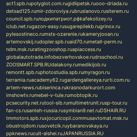
act1.spb.ru
polyglot.com.ru
gidlipetsk.ru
ooo-driada.ru
detsad125.ru
mir-zdoroviya.ru
bruslanovo.ru
siterem.ru
council.spb.ru
лодкипатриот.рф
kafekolizey.ru
iclub.net.ru
gazon-easy.ru
sugarepilekb.ru
grinox.ru
pylesostineco.ru
msts-ozarenie.ru
kameryjooan.ru
artemovskij.ru
dopler.spb.ru
aid70.ru
metall-perm.ru
ndm.msk.ru
ratingzooshop.ru
apiaccess.ru
globalautotrade.info
bezverhovskoe.ru
drsschool.ru
ZOOSMART.SPB.RU
dalakony.ru
medikijob.ru
remontt.spb.ru
photostudia.spb.ru
myragon.ru
terramia.ru
academy62.ru
gardengallereya.ru
rti.com.ru
artem-news.ru
biserinca.ru
krasnodarkurort.com
imshowtv.ru
mebel-v-tule.ru
mobtopik.ru
pcsecurity.net.ru
tool-sib.ru
multimetrunit.ru
sp-tour.ru
fan-cs.ru
santeh-russia.ru
symbian9.net.ru
DSHAIR.RU
tmmotors.spb.ru
xjocuricopii.com
musavtomat.msk.ru
obustrojdom.ru
sovetcik.ru
ybaranovskaya.ru
ppknews.ru
cult-alshei.ru
JAPANRUSSIA.RU