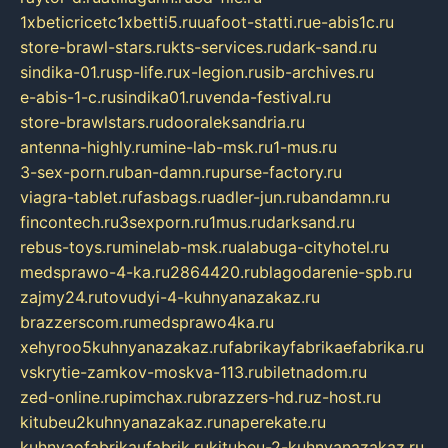
1xbeticricetc1xbetti5.ru
uafoot-statti.ru
e-abis1c.ru
store-brawl-stars.ru
kts-services.ru
dark-sand.ru
sindika-01.ru
sp-life.ru
x-legion.ru
sib-archives.ru
e-abis-1-c.ru
sindika01.ru
venda-festival.ru
store-brawlstars.ru
dooraleksandria.ru
antenna-highly.ru
mine-lab-msk.ru
1-mus.ru
3-sex-porn.ru
ban-damn.ru
purse-factory.ru
viagra-tablet.ru
fasbags.ru
adler-jun.ru
bandamn.ru
fincontech.ru
3sexporn.ru
1mus.ru
darksand.ru
rebus-toys.ru
minelab-msk.ru
alabuga-cityhotel.ru
medsprawo-4-ka.ru
2864420.ru
blagodarenie-spb.ru
zajmy24.ru
tovudyi-4-kuhnyanazakaz.ru
brazzerscom.ru
medsprawo4ka.ru
xehyroo5kuhnyanazakaz.ru
fabrikayfabrikaefabrika.ru
vskrytie-zamkov-moskva-113.ru
biletnadom.ru
zed-online.ru
pimchax.ru
brazzers-hd.ru
z-host.ru
kitubeu2kuhnyanazakaz.ru
naperekate.ru
kuhnyaofabrikaufabrik.ru
kitubeu-2-kuhnyanazakaz.ru