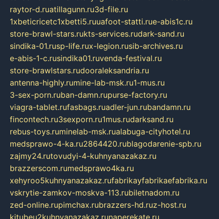
raytor-d.ru
atillagunn.ru
3d-file.ru
1xbeticricetc1xbetti5.ru
uafoot-statti.ru
e-abis1c.ru
store-brawl-stars.ru
kts-services.ru
dark-sand.ru
sindika-01.ru
sp-life.ru
x-legion.ru
sib-archives.ru
e-abis-1-c.ru
sindika01.ru
venda-festival.ru
store-brawlstars.ru
dooraleksandria.ru
antenna-highly.ru
mine-lab-msk.ru
1-mus.ru
3-sex-porn.ru
ban-damn.ru
purse-factory.ru
viagra-tablet.ru
fasbags.ru
adler-jun.ru
bandamn.ru
fincontech.ru
3sexporn.ru
1mus.ru
darksand.ru
rebus-toys.ru
minelab-msk.ru
alabuga-cityhotel.ru
medsprawo-4-ka.ru
2864420.ru
blagodarenie-spb.ru
zajmy24.ru
tovudyi-4-kuhnyanazakaz.ru
brazzerscom.ru
medsprawo4ka.ru
xehyroo5kuhnyanazakaz.ru
fabrikayfabrikaefabrika.ru
vskrytie-zamkov-moskva-113.ru
biletnadom.ru
zed-online.ru
pimchax.ru
brazzers-hd.ru
z-host.ru
kitubeu2kuhnyanazakaz.ru
naperekate.ru