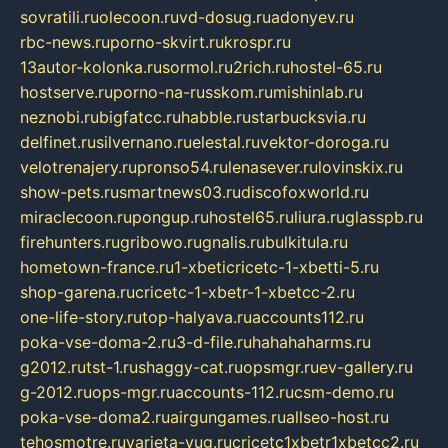
sovratili.ru
olecoon.ru
vd-dosug.ru
adonyev.ru
rbc-news.ru
porno-skvirt.ru
krospr.ru
13autor-kolonka.ru
sormol.ru
2rich.ru
hostel-65.ru
hostserve.ru
porno-na-russkom.ru
mishinlab.ru
neznobi.ru
bigfatcc.ru
habble.ru
starbucksvia.ru
delfinet.ru
silvernano.ru
elestal.ru
vektor-doroga.ru
velotrenajery.ru
pronso54.ru
lenasever.ru
lovinskix.ru
show-pets.ru
smartnews03.ru
discofoxworld.ru
miraclecoon.ru
pongup.ru
hostel65.ru
liura.ru
glasspb.ru
firehunters.ru
gribowo.ru
gnalis.ru
bulkitula.ru
hometown-france.ru
1-xbeticricetc-1-xbetti-5.ru
shop-garena.ru
cricetc-1-xbetr-1-xbetcc-2.ru
one-life-story.ru
top-halyava.ru
accounts112.ru
poka-vse-doma-2.ru
3-d-file.ru
hahahaharms.ru
g2012.ru
tst-1.ru
shaggy-cat.ru
opsmgr.ru
ev-gallery.ru
g-2012.ru
ops-mgr.ru
accounts-112.ru
csm-demo.ru
poka-vse-doma2.ru
airgungames.ru
allseo-host.ru
tehosmotre.ru
varieta-yug.ru
cricetc1xbetr1xbetcc2.ru