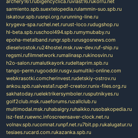
archery161.ru
bigencyclica.ru
vlast16.ru
korru.net
sarmiento.spb.su
extelopedia.ru
lammin-suo.spb.ru
iskatour.spb.ru
snpi.org.ru
running-line.ru
krygeva-spa.ru
chel.net.ru
rust-loco.ru
dugshop.ru
hl-beta.spb.ru
school494.spb.ru
mymubaby.ru
epoha-metalband.ru
ngr.spb.ru
rusgosnews.com
dieselvostok.ru
24hostel.msk.ru
w-dev.ru
f-ship.ru
regsmi.ru
filmnetwork.ru
malinasp.ru
kinosvin.ru
h2o-salon.ru
malutkayork.ru
deltaprim.spb.ru
tango-perm.ru
gooddir.ru
sgv.su
multiki-online.com
webkrasotki.com
cherinvest.ru
detskiy-ostrov.ru
ankou.spb.ru
alvesta1.ru
pdf-creator.ru
nix-files.org.ru
sakhatoday.ru
elektrikersymboler.ru
sputnikyes.ru
golf2club.msk.ru
aeforums.ru
zallclub.ru
multimodal.msk.ru
habaigry.ru
haikko.ru
sobakopedia.ru
isz-fest.ru
ewnc.info
screensaver-clock.net.ru
volnav.spb.ru
comnat.ru
npf.net.ru
7bit.pp.ru
kalugatur.ru
tesiaes.ru
card.com.ru
kazanka.spb.ru