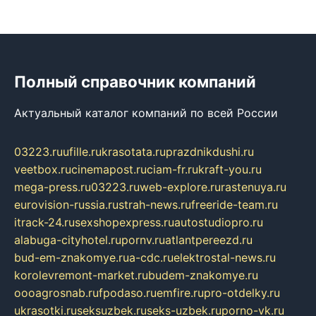
Полный справочник компаний
Актуальный каталог компаний по всей России
03223.ru
ufille.ru
krasotata.ru
prazdnikdushi.ru
veetbox.ru
cinemapost.ru
ciam-fr.ru
kraft-you.ru
mega-press.ru
03223.ru
web-explore.ru
rastenuya.ru
eurovision-russia.ru
strah-news.ru
freeride-team.ru
itrack-24.ru
sexshopexpress.ru
autostudiopro.ru
alabuga-cityhotel.ru
pornv.ru
atlantpereezd.ru
bud-em-znakomye.ru
a-cdc.ru
elektrostal-news.ru
korolevremont-market.ru
budem-znakomye.ru
oooagrosnab.ru
fpodaso.ru
emfire.ru
pro-otdelky.ru
ukrasotki.ru
seksuzbek.ru
seks-uzbek.ru
porno-vk.ru