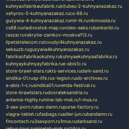
kuhnyaofabrikaufabrik.ru
kitubeu-2-kuhnyanazakaz.ru
xehyroo-5-kuhnyanazakaz.ru
cs-68.ru
guzywia-4-kuhnyanazakaz.ru
mir-tk.ru
vlknrussia.ru
cs68.ru
vladivostok-map.ru
video-seks.ru
bankaribi.ru
raszar.ru
vskrytie-zamkov-moskva113.ru
lipetsktelecom.ru
tovudyi4kuhnyanazakaz.ru
seksuzb.ru
guzywia4kuhnyanazakaz.ru
fabrikaofabrikaokuhny.ru
kuhnyaekuhnyaafabrika.ru
kuhnyaykuhnyayfabrika.ru
e-abis1c.ru
store-brawl-stars.ru
kts-services.ru
dark-sand.ru
sindika-01.ru
sp-life.ru
x-legion.ru
sib-archives.ru
e-abis-1-c.ru
sindika01.ru
venda-festival.ru
store-brawlstars.ru
dooraleksandria.ru
antenna-highly.ru
mine-lab-msk.ru
1-mus.ru
3-sex-porn.ru
ban-damn.ru
purse-factory.ru
viagra-tablet.ru
fasbags.ru
adler-jun.ru
bandamn.ru
fincontech.ru
3sexporn.ru
1mus.ru
darksand.ru
rebus-toys.ru
minelab-msk.ru
rtdco.ru