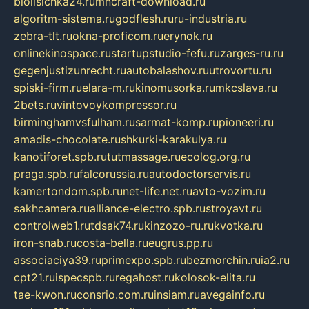
biolisichka24.ru
mncraft-download.ru
algoritm-sistema.ru
godflesh.ru
ru-industria.ru
zebra-tlt.ru
okna-proficom.ru
erynok.ru
onlinekinospace.ru
startupstudio-fefu.ru
zarges-ru.ru
gegenjustizunrecht.ru
autobalashov.ru
utrovortu.ru
spiski-firm.ru
elara-m.ru
kinomusorka.ru
mkcslava.ru
2bets.ru
vintovoykompressor.ru
birminghamvsfulham.ru
sarmat-komp.ru
pioneeri.ru
amadis-chocolate.ru
shkurki-karakulya.ru
kanotiforet.spb.ru
tutmassage.ru
ecolog.org.ru
praga.spb.ru
falcorussia.ru
autodoctorservis.ru
kamertondom.spb.ru
net-life.net.ru
avto-vozim.ru
sakhcamera.ru
alliance-electro.spb.ru
stroyavt.ru
controlweb1.ru
tdsak74.ru
kinzozo-ru.ru
kvotka.ru
iron-snab.ru
costa-bella.ru
eugrus.pp.ru
associaciya39.ru
primexpo.spb.ru
bezmorchin.ru
ia2.ru
cpt21.ru
ispecspb.ru
regahost.ru
kolosok-elita.ru
tae-kwon.ru
consrio.com.ru
insiam.ru
avegainfo.ru