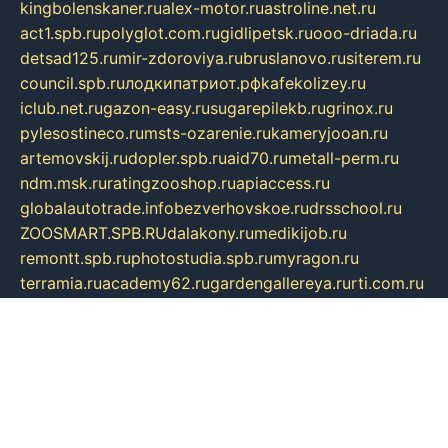
kingbolenskaner.ru
alex-motor.ru
astroline.net.ru
act1.spb.ru
polyglot.com.ru
gidlipetsk.ru
ooo-driada.ru
detsad125.ru
mir-zdoroviya.ru
bruslanovo.ru
siterem.ru
council.spb.ru
лодкипатриот.рф
kafekolizey.ru
iclub.net.ru
gazon-easy.ru
sugarepilekb.ru
grinox.ru
pylesostineco.ru
msts-ozarenie.ru
kameryjooan.ru
artemovskij.ru
dopler.spb.ru
aid70.ru
metall-perm.ru
ndm.msk.ru
ratingzooshop.ru
apiaccess.ru
globalautotrade.info
bezverhovskoe.ru
drsschool.ru
ZOOSMART.SPB.RU
dalakony.ru
medikijob.ru
remontt.spb.ru
photostudia.spb.ru
myragon.ru
terramia.ru
academy62.ru
gardengallereya.ru
rti.com.ru
artem-news.ru
biserinca.ru
krasnodarkurort.com
imshowtv.ru
mebel-v-tule.ru
mobtopik.ru
pcsecurity.net.ru
tool-sib.ru
multimetrunit.ru
sp-tour.ru
fan-cs.ru
santeh-russia.ru
symbian9.net.ru
DSHAIR.RU
tmmotors.spb.ru
xjocuricopii.com
musavtomat.msk.ru
obustrojdom.ru
sovetcik.ru
ybaranovskaya.ru