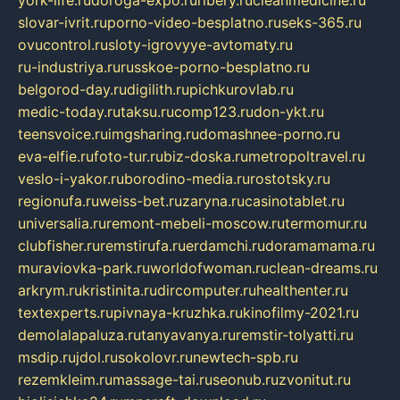
york-life.ru
doroga-expo.ru
ribery.ru
cleanmedicine.ru
slovar-ivrit.ru
porno-video-besplatno.ru
seks-365.ru
ovucontrol.ru
sloty-igrovyye-avtomaty.ru
ru-industriya.ru
russkoe-porno-besplatno.ru
belgorod-day.ru
digilith.ru
pichkurovlab.ru
medic-today.ru
taksu.ru
comp123.ru
don-ykt.ru
teensvoice.ru
imgsharing.ru
domashnee-porno.ru
eva-elfie.ru
foto-tur.ru
biz-doska.ru
metropoltravel.ru
veslo-i-yakor.ru
borodino-media.ru
rostotsky.ru
regionufa.ru
weiss-bet.ru
zaryna.ru
casinotablet.ru
universalia.ru
remont-mebeli-moscow.ru
termomur.ru
clubfisher.ru
remstirufa.ru
erdamchi.ru
doramamama.ru
muraviovka-park.ru
worldofwoman.ru
clean-dreams.ru
arkrym.ru
kristinita.ru
dircomputer.ru
healthenter.ru
textexperts.ru
pivnaya-kruzhka.ru
kinofilmy-2021.ru
demolalapaluza.ru
tanyavanya.ru
remstir-tolyatti.ru
msdip.ru
jdol.ru
sokolovr.ru
newtech-spb.ru
rezemkleim.ru
massage-tai.ru
seonub.ru
zvonitut.ru