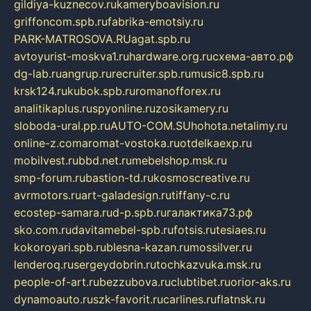
gildiya-kuznecov.ru
kameryboavision.ru
griffoncom.spb.ru
fabrika-emotsiy.ru
PARK-MATROSOVA.RU
agat.spb.ru
avtoyurist-moskva1.ru
hardware.org.ru
схема-авто.рф
dg-lab.ru
angrup.ru
recruiter.spb.ru
music8.spb.ru
krsk124.ru
kubok.spb.ru
romanofforex.ru
analitikaplus.ru
spyonline.ru
zosikamery.ru
sloboda-ural.pp.ru
AUTO-COM.SU
hohota.net
alimy.ru
online-z.com
aromat-vostoka.ru
otdelkaexp.ru
mobilvest.ru
bbd.net.ru
mebelshop.msk.ru
smp-forum.ru
bastion-td.ru
kosmoscreative.ru
avrmotors.ru
art-galadesign.ru
tiffany-c.ru
ecostep-samara.ru
d-p.spb.ru
галактика73.рф
sko.com.ru
davitamebel-spb.ru
fotsis.ru
tesiaes.ru
kokoroyari.spb.ru
blesna-kazan.ru
mossilver.ru
lenderoq.ru
sergeydobrin.ru
tochkazvuka.msk.ru
people-of-art.ru
bezzubova.ru
clubtibet.ru
orior-aks.ru
dynamoauto.ru
szk-favorit.ru
carlines.ru
flatnsk.ru