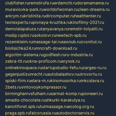
clubfisher.ru
remstirufa.ru
erdamchi.ru
doramamama.ru
muraviovka-park.ru
worldofwoman.ru
clean-dreams.ru
arkrym.ru
kristinita.ru
dircomputer.ru
healthenter.ru
textexperts.ru
pivnaya-kruzhka.ru
kinofilmy-2021.ru
demolalapaluza.ru
tanyavanya.ru
remstir-tolyatti.ru
msdip.ru
jdol.ru
sokolovr.ru
newtech-spb.ru
rezemkleim.ru
massage-tai.ru
seonub.ru
zvonitut.ru
biolisichka24.ru
mncraft-download.ru
algoritm-sistema.ru
godflesh.ru
ru-industria.ru
zebra-tlt.ru
okna-proficom.ru
erynok.ru
onlinekinospace.ru
startupstudio-fefu.ru
zarges-ru.ru
gegenjustizunrecht.ru
autobalashov.ru
utrovortu.ru
spiski-firm.ru
elara-m.ru
kinomusorka.ru
mkcslava.ru
2bets.ru
vintovoykompressor.ru
birminghamvsfulham.ru
sarmat-komp.ru
pioneeri.ru
amadis-chocolate.ru
shkurki-karakulya.ru
kanotiforet.spb.ru
tutmassage.ru
ecolog.org.ru
praga.spb.ru
falcorussia.ru
autodoctorservis.ru