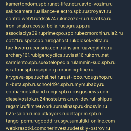
kamertondom.spb.ru
net-life.net.ru
avto-vozim.ru
sakhcamera.ru
alliance-electro.spb.ru
stroyavt.ru
controlweb1.ru
tdsak74.ru
kinzozo-ru.ru
kvotka.ru
iron-snab.ru
costa-bella.ru
eugrus.pp.ru
associaciya39.ru
primexpo.spb.ru
bezmorchin.ru
ia2.ru
cpt21.ru
ispecspb.ru
regahost.ru
kolosok-elita.ru
tae-kwon.ru
consrio.com.ru
insiam.ru
avegainfo.ru
archery161.ru
bigencyclica.ru
vlast16.ru
korru.net
sarmiento.spb.su
extelopedia.ru
lammin-suo.spb.ru
iskatour.spb.ru
snpi.org.ru
running-line.ru
krygeva-spa.ru
chel.net.ru
rust-loco.ru
dugshop.ru
hl-beta.spb.ru
school494.spb.ru
mymubaby.ru
epoha-metalband.ru
ngr.spb.ru
rusgosnews.com
dieselvostok.ru
24hostel.msk.ru
w-dev.ru
f-ship.ru
regsmi.ru
filmnetwork.ru
malinasp.ru
kinosvin.ru
h2o-salon.ru
malutkayork.ru
deltaprim.spb.ru
tango-perm.ru
gooddir.ru
sgv.su
multiki-online.com
webkrasotki.com
cherinvest.ru
detskiy-ostrov.ru