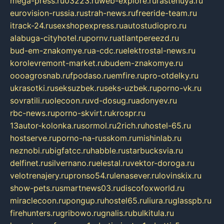
mega-press.ru
03223.ru
web-explore.ru
rastenuya.ru
eurovision-russia.ru
strah-news.ru
freeride-team.ru
itrack-24.ru
sexshopexpress.ru
autostudiopro.ru
alabuga-cityhotel.ru
pornv.ru
atlantpereezd.ru
bud-em-znakomye.ru
a-cdc.ru
elektrostal-news.ru
korolevremont-market.ru
budem-znakomye.ru
oooagrosnab.ru
fpodaso.ru
emfire.ru
pro-otdelky.ru
ukrasotki.ru
seksuzbek.ru
seks-uzbek.ru
porno-vk.ru
sovratili.ru
olecoon.ru
vd-dosug.ru
adonyev.ru
rbc-news.ru
porno-skvirt.ru
krospr.ru
13autor-kolonka.ru
sormol.ru
2rich.ru
hostel-65.ru
hostserve.ru
porno-na-russkom.ru
mishinlab.ru
neznobi.ru
bigfatcc.ru
habble.ru
starbucksvia.ru
delfinet.ru
silvernano.ru
elestal.ru
vektor-doroga.ru
velotrenajery.ru
pronso54.ru
lenasever.ru
lovinskix.ru
show-pets.ru
smartnews03.ru
discofoxworld.ru
miraclecoon.ru
pongup.ru
hostel65.ru
liura.ru
glasspb.ru
firehunters.ru
gribowo.ru
gnalis.ru
bulkitula.ru