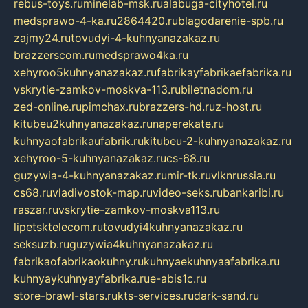
rebus-toys.ru
minelab-msk.ru
alabuga-cityhotel.ru
medsprawo-4-ka.ru
2864420.ru
blagodarenie-spb.ru
zajmy24.ru
tovudyi-4-kuhnyanazakaz.ru
brazzerscom.ru
medsprawo4ka.ru
xehyroo5kuhnyanazakaz.ru
fabrikayfabrikaefabrika.ru
vskrytie-zamkov-moskva-113.ru
biletnadom.ru
zed-online.ru
pimchax.ru
brazzers-hd.ru
z-host.ru
kitubeu2kuhnyanazakaz.ru
naperekate.ru
kuhnyaofabrikaufabrik.ru
kitubeu-2-kuhnyanazakaz.ru
xehyroo-5-kuhnyanazakaz.ru
cs-68.ru
guzywia-4-kuhnyanazakaz.ru
mir-tk.ru
vlknrussia.ru
cs68.ru
vladivostok-map.ru
video-seks.ru
bankaribi.ru
raszar.ru
vskrytie-zamkov-moskva113.ru
lipetsktelecom.ru
tovudyi4kuhnyanazakaz.ru
seksuzb.ru
guzywia4kuhnyanazakaz.ru
fabrikaofabrikaokuhny.ru
kuhnyaekuhnyaafabrika.ru
kuhnyaykuhnyayfabrika.ru
e-abis1c.ru
store-brawl-stars.ru
kts-services.ru
dark-sand.ru