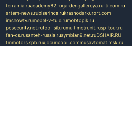
terramia.ru
academy62.ru
gardengallereya.ru
rti.com.ru
artem-news.ru
biserinca.ru
krasnodarkurort.com
imshowtv.ru
mebel-v-tule.ru
mobtopik.ru
pcsecurity.net.ru
tool-sib.ru
multimetrunit.ru
sp-tour.ru
fan-cs.ru
santeh-russia.ru
symbian9.net.ru
DSHAIR.RU
tmmotors.spb.ru
xjocuricopii.com
musavtomat.msk.ru
obustrojdom.ru
sovetcik.ru
ybaranovskaya.ru
ppknews.ru
cult-alshei.ru
JAPANRUSSIA.RU
proekciyamebel.ru
imper-finans.ru
rim.org.ru
glamourai.ru
brassminus.ru
zabor-pro.ru
ftn.pp.ru
dorogoe58.ru
laimengpacker.ru
kuzova-zapchasti.ru
sageerp.ru
taxodrom.ru
dsrazvitie.ru
hardcity.net.ru
ratinghomegames.ru
topservice25.ru
gubernyan.ru
gtglasslined.ru
ii4.ru
tssport.spb.ru
andorra24.com
blackwallstreet.ru
oboimos.ru
optim-doors.com.ru
ikuch.ru
nycr.org.ru
npa21.ru
vremya-ch.spb.ru
desert000.ru
ivtorgi.ru
ifiori.ru
catalog-statei.ru
dcv.org.ru
spetsmaster174.ru
ipkameryhiseeu.ru