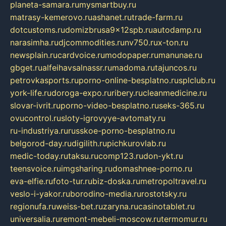
planeta-samara.ru
mysmartbuy.ru
matrasy-kemerovo.ru
ashanet.ru
trade-farm.ru
dotcustoms.ru
domizbrusa9x12spb.ru
autodamp.ru
narasimha.ru
djcommodities.ru
nv750.ru
x-ton.ru
newsplain.ru
cardvoice.ru
modopaper.ru
manunae.ru
gbget.ru
alfeihavsalnassr.ru
madoma.ru
tajuncos.ru
petrovkasports.ru
porno-online-besplatno.ru
splclub.ru
york-life.ru
doroga-expo.ru
ribery.ru
cleanmedicine.ru
slovar-ivrit.ru
porno-video-besplatno.ru
seks-365.ru
ovucontrol.ru
sloty-igrovyye-avtomaty.ru
ru-industriya.ru
russkoe-porno-besplatno.ru
belgorod-day.ru
digilith.ru
pichkurovlab.ru
medic-today.ru
taksu.ru
comp123.ru
don-ykt.ru
teensvoice.ru
imgsharing.ru
domashnee-porno.ru
eva-elfie.ru
foto-tur.ru
biz-doska.ru
metropoltravel.ru
veslo-i-yakor.ru
borodino-media.ru
rostotsky.ru
regionufa.ru
weiss-bet.ru
zaryna.ru
casinotablet.ru
universalia.ru
remont-mebeli-moscow.ru
termomur.ru