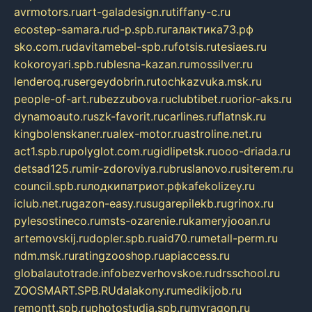
avrmotors.ru
art-galadesign.ru
tiffany-c.ru
ecostep-samara.ru
d-p.spb.ru
галактика73.рф
sko.com.ru
davitamebel-spb.ru
fotsis.ru
tesiaes.ru
kokoroyari.spb.ru
blesna-kazan.ru
mossilver.ru
lenderoq.ru
sergeydobrin.ru
tochkazvuka.msk.ru
people-of-art.ru
bezzubova.ru
clubtibet.ru
orior-aks.ru
dynamoauto.ru
szk-favorit.ru
carlines.ru
flatnsk.ru
kingbolenskaner.ru
alex-motor.ru
astroline.net.ru
act1.spb.ru
polyglot.com.ru
gidlipetsk.ru
ooo-driada.ru
detsad125.ru
mir-zdoroviya.ru
bruslanovo.ru
siterem.ru
council.spb.ru
лодкипатриот.рф
kafekolizey.ru
iclub.net.ru
gazon-easy.ru
sugarepilekb.ru
grinox.ru
pylesostineco.ru
msts-ozarenie.ru
kameryjooan.ru
artemovskij.ru
dopler.spb.ru
aid70.ru
metall-perm.ru
ndm.msk.ru
ratingzooshop.ru
apiaccess.ru
globalautotrade.info
bezverhovskoe.ru
drsschool.ru
ZOOSMART.SPB.RU
dalakony.ru
medikijob.ru
remontt.spb.ru
photostudia.spb.ru
myragon.ru