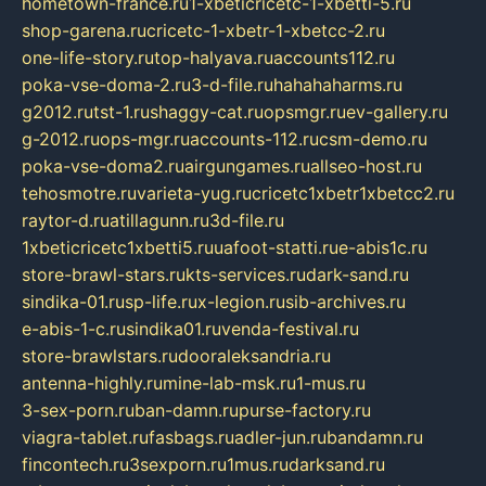
hometown-france.ru
1-xbeticricetc-1-xbetti-5.ru
shop-garena.ru
cricetc-1-xbetr-1-xbetcc-2.ru
one-life-story.ru
top-halyava.ru
accounts112.ru
poka-vse-doma-2.ru
3-d-file.ru
hahahaharms.ru
g2012.ru
tst-1.ru
shaggy-cat.ru
opsmgr.ru
ev-gallery.ru
g-2012.ru
ops-mgr.ru
accounts-112.ru
csm-demo.ru
poka-vse-doma2.ru
airgungames.ru
allseo-host.ru
tehosmotre.ru
varieta-yug.ru
cricetc1xbetr1xbetcc2.ru
raytor-d.ru
atillagunn.ru
3d-file.ru
1xbeticricetc1xbetti5.ru
uafoot-statti.ru
e-abis1c.ru
store-brawl-stars.ru
kts-services.ru
dark-sand.ru
sindika-01.ru
sp-life.ru
x-legion.ru
sib-archives.ru
e-abis-1-c.ru
sindika01.ru
venda-festival.ru
store-brawlstars.ru
dooraleksandria.ru
antenna-highly.ru
mine-lab-msk.ru
1-mus.ru
3-sex-porn.ru
ban-damn.ru
purse-factory.ru
viagra-tablet.ru
fasbags.ru
adler-jun.ru
bandamn.ru
fincontech.ru
3sexporn.ru
1mus.ru
darksand.ru