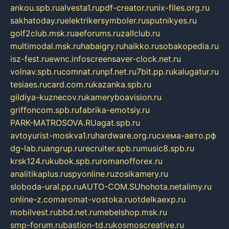
ankou.spb.ru
alvesta1.ru
pdf-creator.ru
nix-files.org.ru
sakhatoday.ru
elektrikersymboler.ru
sputnikyes.ru
golf2club.msk.ru
aeforums.ru
zallclub.ru
multimodal.msk.ru
habaigry.ru
haikko.ru
sobakopedia.ru
isz-fest.ru
ewnc.info
screensaver-clock.net.ru
volnav.spb.ru
comnat.ru
npf.net.ru
7bit.pp.ru
kalugatur.ru
tesiaes.ru
card.com.ru
kazanka.spb.ru
gildiya-kuznecov.ru
kameryboavision.ru
griffoncom.spb.ru
fabrika-emotsiy.ru
PARK-MATROSOVA.RU
agat.spb.ru
avtoyurist-moskva1.ru
hardware.org.ru
схема-авто.рф
dg-lab.ru
angrup.ru
recruiter.spb.ru
music8.spb.ru
krsk124.ru
kubok.spb.ru
romanofforex.ru
analitikaplus.ru
spyonline.ru
zosikamery.ru
sloboda-ural.pp.ru
AUTO-COM.SU
hohota.net
alimy.ru
online-z.com
aromat-vostoka.ru
otdelkaexp.ru
mobilvest.ru
bbd.net.ru
mebelshop.msk.ru
smp-forum.ru
bastion-td.ru
kosmoscreative.ru