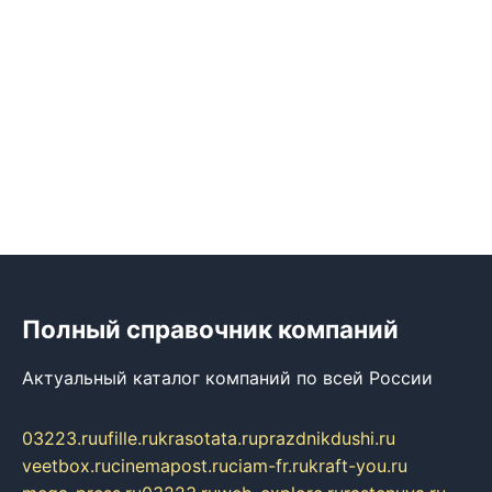
Полный справочник компаний
Актуальный каталог компаний по всей России
03223.ru
ufille.ru
krasotata.ru
prazdnikdushi.ru
veetbox.ru
cinemapost.ru
ciam-fr.ru
kraft-you.ru