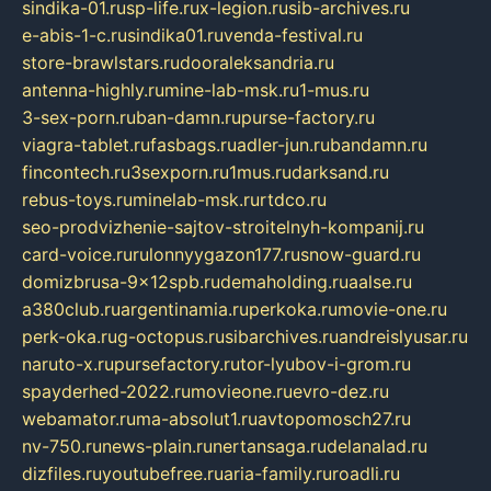
sindika-01.ru
sp-life.ru
x-legion.ru
sib-archives.ru
e-abis-1-c.ru
sindika01.ru
venda-festival.ru
store-brawlstars.ru
dooraleksandria.ru
antenna-highly.ru
mine-lab-msk.ru
1-mus.ru
3-sex-porn.ru
ban-damn.ru
purse-factory.ru
viagra-tablet.ru
fasbags.ru
adler-jun.ru
bandamn.ru
fincontech.ru
3sexporn.ru
1mus.ru
darksand.ru
rebus-toys.ru
minelab-msk.ru
rtdco.ru
seo-prodvizhenie-sajtov-stroitelnyh-kompanij.ru
card-voice.ru
rulonnyygazon177.ru
snow-guard.ru
domizbrusa-9x12spb.ru
demaholding.ru
aalse.ru
a380club.ru
argentinamia.ru
perkoka.ru
movie-one.ru
perk-oka.ru
g-octopus.ru
sibarchives.ru
andreislyusar.ru
naruto-x.ru
pursefactory.ru
tor-lyubov-i-grom.ru
spayderhed-2022.ru
movieone.ru
evro-dez.ru
webamator.ru
ma-absolut1.ru
avtopomosch27.ru
nv-750.ru
news-plain.ru
nertansaga.ru
delanalad.ru
dizfiles.ru
youtubefree.ru
aria-family.ru
roadli.ru