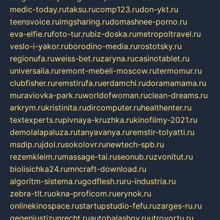
medic-today.ru
taksu.ru
comp123.ru
don-ykt.ru
teensvoice.ru
imgsharing.ru
domashnee-porno.ru
eva-elfie.ru
foto-tur.ru
biz-doska.ru
metropoltravel.ru
veslo-i-yakor.ru
borodino-media.ru
rostotsky.ru
regionufa.ru
weiss-bet.ru
zaryna.ru
casinotablet.ru
universalia.ru
remont-mebeli-moscow.ru
termomur.ru
clubfisher.ru
remstirufa.ru
erdamchi.ru
doramamama.ru
muraviovka-park.ru
worldofwoman.ru
clean-dreams.ru
arkrym.ru
kristinita.ru
dircomputer.ru
healthenter.ru
textexperts.ru
pivnaya-kruzhka.ru
kinofilmy-2021.ru
demolalapaluza.ru
tanyavanya.ru
remstir-tolyatti.ru
msdip.ru
jdol.ru
sokolovr.ru
newtech-spb.ru
rezemkleim.ru
massage-tai.ru
seonub.ru
zvonitut.ru
biolisichka24.ru
mncraft-download.ru
algoritm-sistema.ru
godflesh.ru
ru-industria.ru
zebra-tlt.ru
okna-proficom.ru
erynok.ru
onlinekinospace.ru
startupstudio-fefu.ru
zarges-ru.ru
gegenjustizunrecht.ru
autobalashov.ru
utrovortu.ru