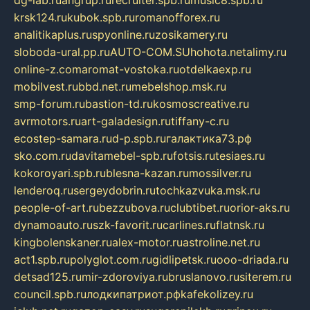
dg-lab.ru
angrup.ru
recruiter.spb.ru
music8.spb.ru
krsk124.ru
kubok.spb.ru
romanofforex.ru
analitikaplus.ru
spyonline.ru
zosikamery.ru
sloboda-ural.pp.ru
AUTO-COM.SU
hohota.net
alimy.ru
online-z.com
aromat-vostoka.ru
otdelkaexp.ru
mobilvest.ru
bbd.net.ru
mebelshop.msk.ru
smp-forum.ru
bastion-td.ru
kosmoscreative.ru
avrmotors.ru
art-galadesign.ru
tiffany-c.ru
ecostep-samara.ru
d-p.spb.ru
галактика73.рф
sko.com.ru
davitamebel-spb.ru
fotsis.ru
tesiaes.ru
kokoroyari.spb.ru
blesna-kazan.ru
mossilver.ru
lenderoq.ru
sergeydobrin.ru
tochkazvuka.msk.ru
people-of-art.ru
bezzubova.ru
clubtibet.ru
orior-aks.ru
dynamoauto.ru
szk-favorit.ru
carlines.ru
flatnsk.ru
kingbolenskaner.ru
alex-motor.ru
astroline.net.ru
act1.spb.ru
polyglot.com.ru
gidlipetsk.ru
ooo-driada.ru
detsad125.ru
mir-zdoroviya.ru
bruslanovo.ru
siterem.ru
council.spb.ru
лодкипатриот.рф
kafekolizey.ru