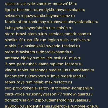
raszar.ru
vskrytie-zamkov-moskva113.ru
lipetsktelecom.ru
tovudyi4kuhnyanazakaz.ru
seksuzb.ru
guzywia4kuhnyanazakaz.ru
fabrikaofabrikaokuhny.ru
kuhnyaekuhnyaafabrika.ru
kuhnyaykuhnyayfabrika.ru
e-abis1c.ru
store-brawl-stars.ru
kts-services.ru
dark-sand.ru
sindika-01.ru
sp-life.ru
x-legion.ru
sib-archives.ru
e-abis-1-c.ru
sindika01.ru
venda-festival.ru
store-brawlstars.ru
dooraleksandria.ru
antenna-highly.ru
mine-lab-msk.ru
1-mus.ru
3-sex-porn.ru
ban-damn.ru
purse-factory.ru
viagra-tablet.ru
fasbags.ru
adler-jun.ru
bandamn.ru
fincontech.ru
3sexporn.ru
1mus.ru
darksand.ru
rebus-toys.ru
minelab-msk.ru
rtdco.ru
seo-prodvizhenie-sajtov-stroitelnyh-kompanij.ru
card-voice.ru
rulonnyygazon177.ru
snow-guard.ru
domizbrusa-9x12spb.ru
demaholding.ru
aalse.ru
a380club.ru
argentinamia.ru
perkoka.ru
movie-one.ru