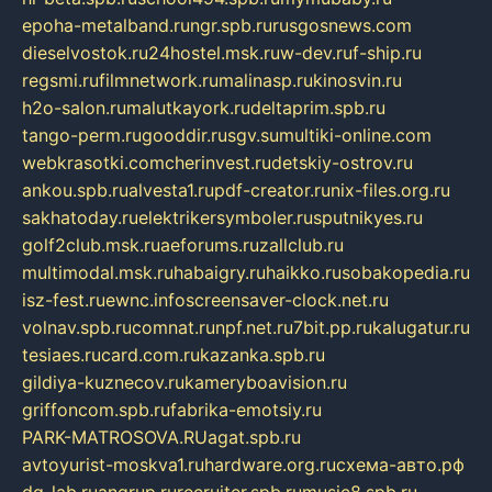
epoha-metalband.ru
ngr.spb.ru
rusgosnews.com
dieselvostok.ru
24hostel.msk.ru
w-dev.ru
f-ship.ru
regsmi.ru
filmnetwork.ru
malinasp.ru
kinosvin.ru
h2o-salon.ru
malutkayork.ru
deltaprim.spb.ru
tango-perm.ru
gooddir.ru
sgv.su
multiki-online.com
webkrasotki.com
cherinvest.ru
detskiy-ostrov.ru
ankou.spb.ru
alvesta1.ru
pdf-creator.ru
nix-files.org.ru
sakhatoday.ru
elektrikersymboler.ru
sputnikyes.ru
golf2club.msk.ru
aeforums.ru
zallclub.ru
multimodal.msk.ru
habaigry.ru
haikko.ru
sobakopedia.ru
isz-fest.ru
ewnc.info
screensaver-clock.net.ru
volnav.spb.ru
comnat.ru
npf.net.ru
7bit.pp.ru
kalugatur.ru
tesiaes.ru
card.com.ru
kazanka.spb.ru
gildiya-kuznecov.ru
kameryboavision.ru
griffoncom.spb.ru
fabrika-emotsiy.ru
PARK-MATROSOVA.RU
agat.spb.ru
avtoyurist-moskva1.ru
hardware.org.ru
схема-авто.рф