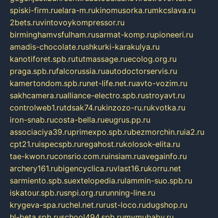
spiski-firm.ru
elara-m.ru
kinomusorka.ru
mkcslava.ru
2bets.ru
vintovoykompressor.ru
birminghamvsfulham.ru
sarmat-komp.ru
pioneeri.ru
amadis-chocolate.ru
shkurki-karakulya.ru
kanotiforet.spb.ru
tutmassage.ru
ecolog.org.ru
praga.spb.ru
falcorussia.ru
autodoctorservis.ru
kamertondom.spb.ru
net-life.net.ru
avto-vozim.ru
sakhcamera.ru
alliance-electro.spb.ru
stroyavt.ru
controlweb1.ru
tdsak74.ru
kinzozo-ru.ru
kvotka.ru
iron-snab.ru
costa-bella.ru
eugrus.pp.ru
associaciya39.ru
primexpo.spb.ru
bezmorchin.ru
ia2.ru
cpt21.ru
ispecspb.ru
regahost.ru
kolosok-elita.ru
tae-kwon.ru
consrio.com.ru
insiam.ru
avegainfo.ru
archery161.ru
bigencyclica.ru
vlast16.ru
korru.net
sarmiento.spb.su
extelopedia.ru
lammin-suo.spb.ru
iskatour.spb.ru
snpi.org.ru
running-line.ru
krygeva-spa.ru
chel.net.ru
rust-loco.ru
dugshop.ru
hl-beta.spb.ru
school494.spb.ru
mymubaby.ru