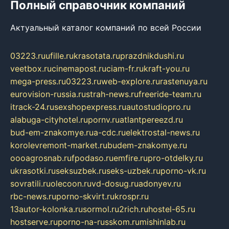
Полный справочник компаний
Актуальный каталог компаний по всей России
03223.ru
ufille.ru
krasotata.ru
prazdnikdushi.ru
veetbox.ru
cinemapost.ru
ciam-fr.ru
kraft-you.ru
mega-press.ru
03223.ru
web-explore.ru
rastenuya.ru
eurovision-russia.ru
strah-news.ru
freeride-team.ru
itrack-24.ru
sexshopexpress.ru
autostudiopro.ru
alabuga-cityhotel.ru
pornv.ru
atlantpereezd.ru
bud-em-znakomye.ru
a-cdc.ru
elektrostal-news.ru
korolevremont-market.ru
budem-znakomye.ru
oooagrosnab.ru
fpodaso.ru
emfire.ru
pro-otdelky.ru
ukrasotki.ru
seksuzbek.ru
seks-uzbek.ru
porno-vk.ru
sovratili.ru
olecoon.ru
vd-dosug.ru
adonyev.ru
rbc-news.ru
porno-skvirt.ru
krospr.ru
13autor-kolonka.ru
sormol.ru
2rich.ru
hostel-65.ru
hostserve.ru
porno-na-russkom.ru
mishinlab.ru