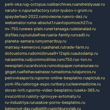
perk-oka.ru
g-octopus.ru
sibarchives.ru
andreislyusar.ru
naruto-x.ru
pursefactory.ru
tor-lyubov-i-grom.ru
spayderhed-2022.ru
movieone.ru
evro-dez.ru
webamator.ru
ma-absolut1.ru
avtopomosch27.ru
nv-750.ru
news-plain.ru
nertansaga.ru
delanalad.ru
dizfiles.ru
youtubefree.ru
aria-family.ru
roadli.ru
planeta-samara.ru
mysmartbuy.ru
matrasy-kemerovo.ru
ashanet.ru
trade-farm.ru
dotcustoms.ru
domizbrusa9x12spb.ru
autodamp.ru
narasimha.ru
djcommodities.ru
nv750.ru
x-ton.ru
newsplain.ru
cardvoice.ru
modopaper.ru
manunae.ru
gbget.ru
alfeihavsalnassr.ru
madoma.ru
tajuncos.ru
petrovkasports.ru
porno-online-besplatno.ru
splclub.ru
york-life.ru
doroga-expo.ru
ribery.ru
cleanmedicine.ru
slovar-ivrit.ru
porno-video-besplatno.ru
seks-365.ru
ovucontrol.ru
sloty-igrovyye-avtomaty.ru
ru-industriya.ru
russkoe-porno-besplatno.ru
belgorod-day.ru
digilith.ru
pichkurovlab.ru