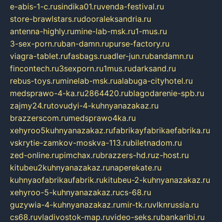
e-abis-1-c.ru
sindika01.ru
venda-festival.ru
store-brawlstars.ru
dooraleksandria.ru
antenna-highly.ru
mine-lab-msk.ru
1-mus.ru
3-sex-porn.ru
ban-damn.ru
purse-factory.ru
viagra-tablet.ru
fasbags.ru
adler-jun.ru
bandamn.ru
fincontech.ru
3sexporn.ru
1mus.ru
darksand.ru
rebus-toys.ru
minelab-msk.ru
alabuga-cityhotel.ru
medsprawo-4-ka.ru
2864420.ru
blagodarenie-spb.ru
zajmy24.ru
tovudyi-4-kuhnyanazakaz.ru
brazzerscom.ru
medsprawo4ka.ru
xehyroo5kuhnyanazakaz.ru
fabrikayfabrikaefabrika.ru
vskrytie-zamkov-moskva-113.ru
biletnadom.ru
zed-online.ru
pimchax.ru
brazzers-hd.ru
z-host.ru
kitubeu2kuhnyanazakaz.ru
naperekate.ru
kuhnyaofabrikaufabrik.ru
kitubeu-2-kuhnyanazakaz.ru
xehyroo-5-kuhnyanazakaz.ru
cs-68.ru
guzywia-4-kuhnyanazakaz.ru
mir-tk.ru
vlknrussia.ru
cs68.ru
vladivostok-map.ru
video-seks.ru
bankaribi.ru