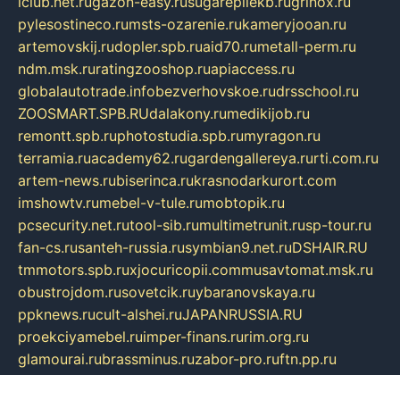
iclub.net.ru
gazon-easy.ru
sugarepilekb.ru
grinox.ru
pylesostineco.ru
msts-ozarenie.ru
kameryjooan.ru
artemovskij.ru
dopler.spb.ru
aid70.ru
metall-perm.ru
ndm.msk.ru
ratingzooshop.ru
apiaccess.ru
globalautotrade.info
bezverhovskoe.ru
drsschool.ru
ZOOSMART.SPB.RU
dalakony.ru
medikijob.ru
remontt.spb.ru
photostudia.spb.ru
myragon.ru
terramia.ru
academy62.ru
gardengallereya.ru
rti.com.ru
artem-news.ru
biserinca.ru
krasnodarkurort.com
imshowtv.ru
mebel-v-tule.ru
mobtopik.ru
pcsecurity.net.ru
tool-sib.ru
multimetrunit.ru
sp-tour.ru
fan-cs.ru
santeh-russia.ru
symbian9.net.ru
DSHAIR.RU
tmmotors.spb.ru
xjocuricopii.com
musavtomat.msk.ru
obustrojdom.ru
sovetcik.ru
ybaranovskaya.ru
ppknews.ru
cult-alshei.ru
JAPANRUSSIA.RU
proekciyamebel.ru
imper-finans.ru
rim.org.ru
glamourai.ru
brassminus.ru
zabor-pro.ru
ftn.pp.ru
dorogoe58.ru
laimengpacker.ru
kuzova-zapchasti.ru