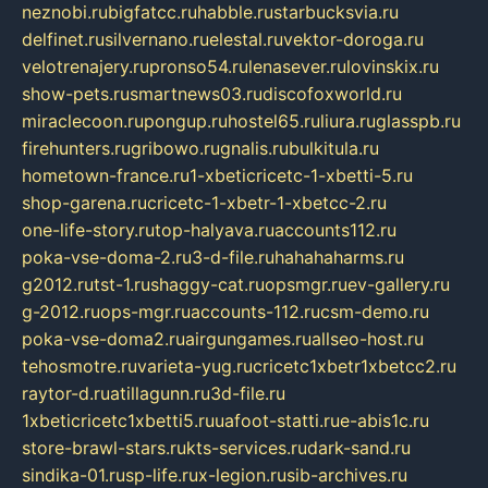
neznobi.ru
bigfatcc.ru
habble.ru
starbucksvia.ru
delfinet.ru
silvernano.ru
elestal.ru
vektor-doroga.ru
velotrenajery.ru
pronso54.ru
lenasever.ru
lovinskix.ru
show-pets.ru
smartnews03.ru
discofoxworld.ru
miraclecoon.ru
pongup.ru
hostel65.ru
liura.ru
glasspb.ru
firehunters.ru
gribowo.ru
gnalis.ru
bulkitula.ru
hometown-france.ru
1-xbeticricetc-1-xbetti-5.ru
shop-garena.ru
cricetc-1-xbetr-1-xbetcc-2.ru
one-life-story.ru
top-halyava.ru
accounts112.ru
poka-vse-doma-2.ru
3-d-file.ru
hahahaharms.ru
g2012.ru
tst-1.ru
shaggy-cat.ru
opsmgr.ru
ev-gallery.ru
g-2012.ru
ops-mgr.ru
accounts-112.ru
csm-demo.ru
poka-vse-doma2.ru
airgungames.ru
allseo-host.ru
tehosmotre.ru
varieta-yug.ru
cricetc1xbetr1xbetcc2.ru
raytor-d.ru
atillagunn.ru
3d-file.ru
1xbeticricetc1xbetti5.ru
uafoot-statti.ru
e-abis1c.ru
store-brawl-stars.ru
kts-services.ru
dark-sand.ru
sindika-01.ru
sp-life.ru
x-legion.ru
sib-archives.ru