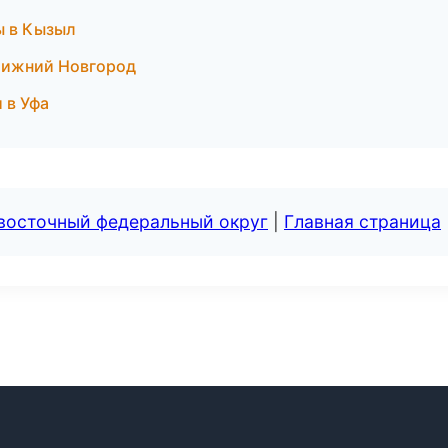
ы в Кызыл
 Нижний Новгород
и в Уфа
евосточный федеральный округ
|
Главная страница