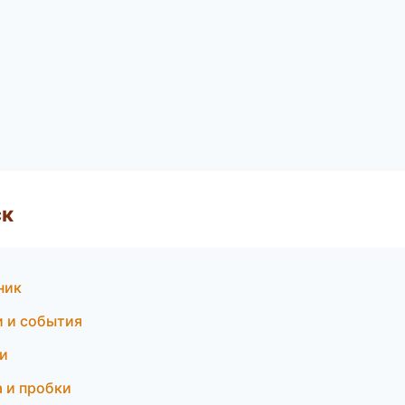
ск
ник
и и события
ки
а и пробки