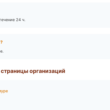
течение 24 ч.
е?
е.
 страницы организаций
муре