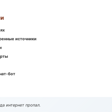
ми
иях
еренные источники
и
арты
чат-бот
да интернет пропал.