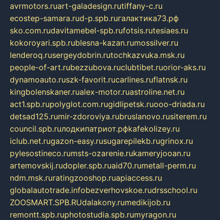
avrmotors.ru
art-galadesign.ru
tiffany-c.ru
ecostep-samara.ru
d-p.spb.ru
галактика73.рф
sko.com.ru
davitamebel-spb.ru
fotsis.ru
tesiaes.ru
kokoroyari.spb.ru
blesna-kazan.ru
mossilver.ru
lenderoq.ru
sergeydobrin.ru
tochkazvuka.msk.ru
people-of-art.ru
bezzubova.ru
clubtibet.ru
orior-aks.ru
dynamoauto.ru
szk-favorit.ru
carlines.ru
flatnsk.ru
kingbolenskaner.ru
alex-motor.ru
astroline.net.ru
act1.spb.ru
polyglot.com.ru
gidlipetsk.ru
ooo-driada.ru
detsad125.ru
mir-zdoroviya.ru
bruslanovo.ru
siterem.ru
council.spb.ru
лодкипатриот.рф
kafekolizey.ru
iclub.net.ru
gazon-easy.ru
sugarepilekb.ru
grinox.ru
pylesostineco.ru
msts-ozarenie.ru
kameryjooan.ru
artemovskij.ru
dopler.spb.ru
aid70.ru
metall-perm.ru
ndm.msk.ru
ratingzooshop.ru
apiaccess.ru
globalautotrade.info
bezverhovskoe.ru
drsschool.ru
ZOOSMART.SPB.RU
dalakony.ru
medikijob.ru
remontt.spb.ru
photostudia.spb.ru
myragon.ru