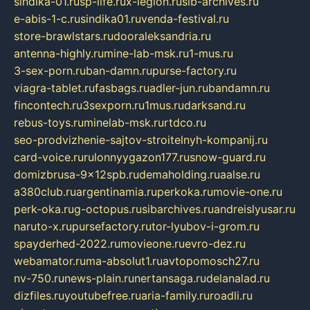
sindika-01.ru
sp-life.ru
x-legion.ru
sib-archives.ru
e-abis-1-c.ru
sindika01.ru
venda-festival.ru
store-brawlstars.ru
dooraleksandria.ru
antenna-highly.ru
mine-lab-msk.ru
1-mus.ru
3-sex-porn.ru
ban-damn.ru
purse-factory.ru
viagra-tablet.ru
fasbags.ru
adler-jun.ru
bandamn.ru
fincontech.ru
3sexporn.ru
1mus.ru
darksand.ru
rebus-toys.ru
minelab-msk.ru
rtdco.ru
seo-prodvizhenie-sajtov-stroitelnyh-kompanij.ru
card-voice.ru
rulonnyygazon177.ru
snow-guard.ru
domizbrusa-9x12spb.ru
demaholding.ru
aalse.ru
a380club.ru
argentinamia.ru
perkoka.ru
movie-one.ru
perk-oka.ru
g-octopus.ru
sibarchives.ru
andreislyusar.ru
naruto-x.ru
pursefactory.ru
tor-lyubov-i-grom.ru
spayderhed-2022.ru
movieone.ru
evro-dez.ru
webamator.ru
ma-absolut1.ru
avtopomosch27.ru
nv-750.ru
news-plain.ru
nertansaga.ru
delanalad.ru
dizfiles.ru
youtubefree.ru
aria-family.ru
roadli.ru