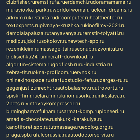
clubfisher.ru
remstirufa.ru
erdamchi.ru
doramamama.ru
muraviovka-park.ru
worldofwoman.ru
clean-dreams.ru
arkrym.ru
kristinita.ru
dircomputer.ru
healthenter.ru
textexperts.ru
pivnaya-kruzhka.ru
kinofilmy-2021.ru
demolalapaluza.ru
tanyavanya.ru
remstir-tolyatti.ru
msdip.ru
jdol.ru
sokolovr.ru
newtech-spb.ru
rezemkleim.ru
massage-tai.ru
seonub.ru
zvonitut.ru
biolisichka24.ru
mncraft-download.ru
algoritm-sistema.ru
godflesh.ru
ru-industria.ru
zebra-tlt.ru
okna-proficom.ru
erynok.ru
onlinekinospace.ru
startupstudio-fefu.ru
zarges-ru.ru
gegenjustizunrecht.ru
autobalashov.ru
utrovortu.ru
spiski-firm.ru
elara-m.ru
kinomusorka.ru
mkcslava.ru
2bets.ru
vintovoykompressor.ru
birminghamvsfulham.ru
sarmat-komp.ru
pioneeri.ru
amadis-chocolate.ru
shkurki-karakulya.ru
kanotiforet.spb.ru
tutmassage.ru
ecolog.org.ru
praga.spb.ru
falcorussia.ru
autodoctorservis.ru