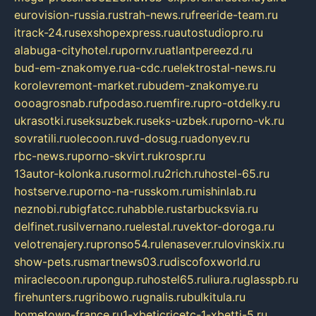
eurovision-russia.ru
strah-news.ru
freeride-team.ru
itrack-24.ru
sexshopexpress.ru
autostudiopro.ru
alabuga-cityhotel.ru
pornv.ru
atlantpereezd.ru
bud-em-znakomye.ru
a-cdc.ru
elektrostal-news.ru
korolevremont-market.ru
budem-znakomye.ru
oooagrosnab.ru
fpodaso.ru
emfire.ru
pro-otdelky.ru
ukrasotki.ru
seksuzbek.ru
seks-uzbek.ru
porno-vk.ru
sovratili.ru
olecoon.ru
vd-dosug.ru
adonyev.ru
rbc-news.ru
porno-skvirt.ru
krospr.ru
13autor-kolonka.ru
sormol.ru
2rich.ru
hostel-65.ru
hostserve.ru
porno-na-russkom.ru
mishinlab.ru
neznobi.ru
bigfatcc.ru
habble.ru
starbucksvia.ru
delfinet.ru
silvernano.ru
elestal.ru
vektor-doroga.ru
velotrenajery.ru
pronso54.ru
lenasever.ru
lovinskix.ru
show-pets.ru
smartnews03.ru
discofoxworld.ru
miraclecoon.ru
pongup.ru
hostel65.ru
liura.ru
glasspb.ru
firehunters.ru
gribowo.ru
gnalis.ru
bulkitula.ru
hometown-france.ru
1-xbeticricetc-1-xbetti-5.ru