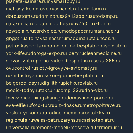
planeta-samara.ru
mysmartbuy.ru
matrasy-kemerovo.ru
ashanet.ru
trade-farm.ru
dotcustoms.ru
domizbrusa9x12spb.ru
autodamp.ru
narasimha.ru
djcommodities.ru
nv750.ru
x-ton.ru
newsplain.ru
cardvoice.ru
modopaper.ru
manunae.ru
gbget.ru
alfeihavsalnassr.ru
madoma.ru
tajuncos.ru
petrovkasports.ru
porno-online-besplatno.ru
splclub.ru
york-life.ru
doroga-expo.ru
ribery.ru
cleanmedicine.ru
slovar-ivrit.ru
porno-video-besplatno.ru
seks-365.ru
ovucontrol.ru
sloty-igrovyye-avtomaty.ru
ru-industriya.ru
russkoe-porno-besplatno.ru
belgorod-day.ru
digilith.ru
pichkurovlab.ru
medic-today.ru
taksu.ru
comp123.ru
don-ykt.ru
teensvoice.ru
imgsharing.ru
domashnee-porno.ru
eva-elfie.ru
foto-tur.ru
biz-doska.ru
metropoltravel.ru
veslo-i-yakor.ru
borodino-media.ru
rostotsky.ru
regionufa.ru
weiss-bet.ru
zaryna.ru
casinotablet.ru
universalia.ru
remont-mebeli-moscow.ru
termomur.ru