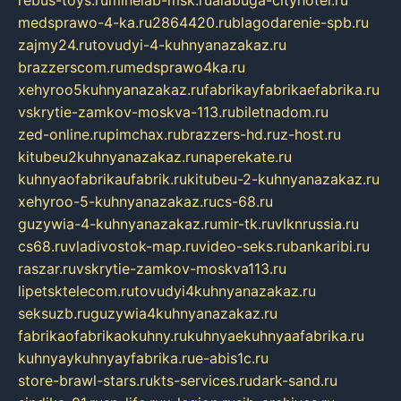
rebus-toys.ru
minelab-msk.ru
alabuga-cityhotel.ru
medsprawo-4-ka.ru
2864420.ru
blagodarenie-spb.ru
zajmy24.ru
tovudyi-4-kuhnyanazakaz.ru
brazzerscom.ru
medsprawo4ka.ru
xehyroo5kuhnyanazakaz.ru
fabrikayfabrikaefabrika.ru
vskrytie-zamkov-moskva-113.ru
biletnadom.ru
zed-online.ru
pimchax.ru
brazzers-hd.ru
z-host.ru
kitubeu2kuhnyanazakaz.ru
naperekate.ru
kuhnyaofabrikaufabrik.ru
kitubeu-2-kuhnyanazakaz.ru
xehyroo-5-kuhnyanazakaz.ru
cs-68.ru
guzywia-4-kuhnyanazakaz.ru
mir-tk.ru
vlknrussia.ru
cs68.ru
vladivostok-map.ru
video-seks.ru
bankaribi.ru
raszar.ru
vskrytie-zamkov-moskva113.ru
lipetsktelecom.ru
tovudyi4kuhnyanazakaz.ru
seksuzb.ru
guzywia4kuhnyanazakaz.ru
fabrikaofabrikaokuhny.ru
kuhnyaekuhnyaafabrika.ru
kuhnyaykuhnyayfabrika.ru
e-abis1c.ru
store-brawl-stars.ru
kts-services.ru
dark-sand.ru