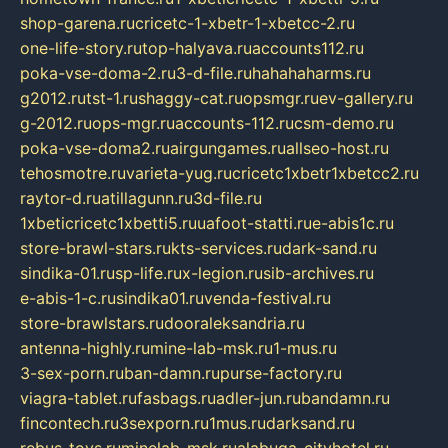
shop-garena.ru
cricetc-1-xbetr-1-xbetcc-2.ru
one-life-story.ru
top-halyava.ru
accounts112.ru
poka-vse-doma-2.ru
3-d-file.ru
hahahaharms.ru
g2012.ru
tst-1.ru
shaggy-cat.ru
opsmgr.ru
ev-gallery.ru
g-2012.ru
ops-mgr.ru
accounts-112.ru
csm-demo.ru
poka-vse-doma2.ru
airgungames.ru
allseo-host.ru
tehosmotre.ru
varieta-yug.ru
cricetc1xbetr1xbetcc2.ru
raytor-d.ru
atillagunn.ru
3d-file.ru
1xbeticricetc1xbetti5.ru
uafoot-statti.ru
e-abis1c.ru
store-brawl-stars.ru
kts-services.ru
dark-sand.ru
sindika-01.ru
sp-life.ru
x-legion.ru
sib-archives.ru
e-abis-1-c.ru
sindika01.ru
venda-festival.ru
store-brawlstars.ru
dooraleksandria.ru
antenna-highly.ru
mine-lab-msk.ru
1-mus.ru
3-sex-porn.ru
ban-damn.ru
purse-factory.ru
viagra-tablet.ru
fasbags.ru
adler-jun.ru
bandamn.ru
fincontech.ru
3sexporn.ru
1mus.ru
darksand.ru