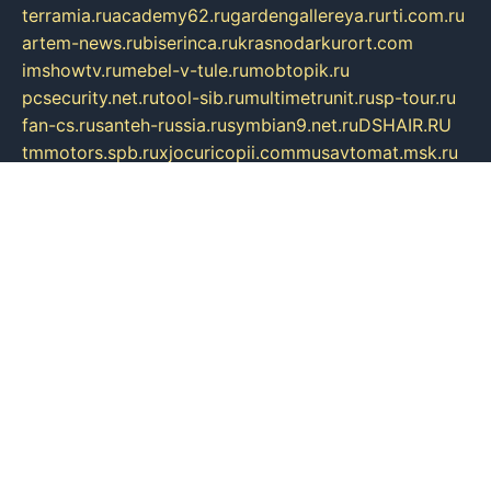
terramia.ru
academy62.ru
gardengallereya.ru
rti.com.ru
artem-news.ru
biserinca.ru
krasnodarkurort.com
imshowtv.ru
mebel-v-tule.ru
mobtopik.ru
pcsecurity.net.ru
tool-sib.ru
multimetrunit.ru
sp-tour.ru
fan-cs.ru
santeh-russia.ru
symbian9.net.ru
DSHAIR.RU
tmmotors.spb.ru
xjocuricopii.com
musavtomat.msk.ru
obustrojdom.ru
sovetcik.ru
ybaranovskaya.ru
ppknews.ru
cult-alshei.ru
JAPANRUSSIA.RU
proekciyamebel.ru
imper-finans.ru
rim.org.ru
glamourai.ru
brassminus.ru
zabor-pro.ru
ftn.pp.ru
dorogoe58.ru
laimengpacker.ru
kuzova-zapchasti.ru
sageerp.ru
taxodrom.ru
dsrazvitie.ru
hardcity.net.ru
ratinghomegames.ru
topservice25.ru
gubernyan.ru
gtglasslined.ru
ii4.ru
tssport.spb.ru
andorra24.com
blackwallstreet.ru
oboimos.ru
optim-doors.com.ru
ikuch.ru
nycr.org.ru
npa21.ru
vremya-ch.spb.ru
desert000.ru
ivtorgi.ru
ifiori.ru
catalog-statei.ru
dcv.org.ru
spetsmaster174.ru
ipkameryhiseeu.ru