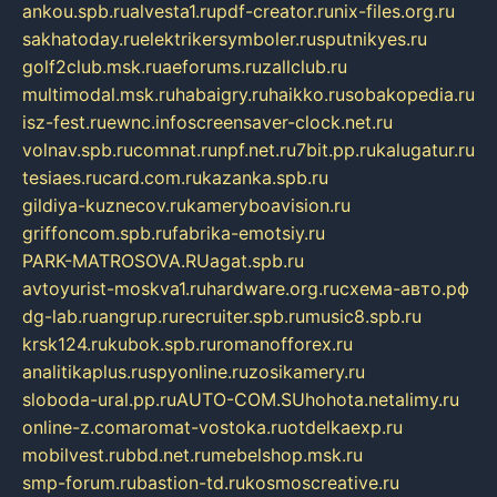
ankou.spb.ru
alvesta1.ru
pdf-creator.ru
nix-files.org.ru
sakhatoday.ru
elektrikersymboler.ru
sputnikyes.ru
golf2club.msk.ru
aeforums.ru
zallclub.ru
multimodal.msk.ru
habaigry.ru
haikko.ru
sobakopedia.ru
isz-fest.ru
ewnc.info
screensaver-clock.net.ru
volnav.spb.ru
comnat.ru
npf.net.ru
7bit.pp.ru
kalugatur.ru
tesiaes.ru
card.com.ru
kazanka.spb.ru
gildiya-kuznecov.ru
kameryboavision.ru
griffoncom.spb.ru
fabrika-emotsiy.ru
PARK-MATROSOVA.RU
agat.spb.ru
avtoyurist-moskva1.ru
hardware.org.ru
схема-авто.рф
dg-lab.ru
angrup.ru
recruiter.spb.ru
music8.spb.ru
krsk124.ru
kubok.spb.ru
romanofforex.ru
analitikaplus.ru
spyonline.ru
zosikamery.ru
sloboda-ural.pp.ru
AUTO-COM.SU
hohota.net
alimy.ru
online-z.com
aromat-vostoka.ru
otdelkaexp.ru
mobilvest.ru
bbd.net.ru
mebelshop.msk.ru
smp-forum.ru
bastion-td.ru
kosmoscreative.ru