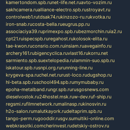
kamertondom.spb.ru
net-life.net.ru
avto-vozim.ru
sakhcamera.ru
alliance-electro.spb.ru
stroyavt.ru
controlweb1.ru
tdsak74.ru
kinzozo-ru.ru
kvotka.ru
iron-snab.ru
costa-bella.ru
eugrus.pp.ru
associaciya39.ru
primexpo.spb.ru
bezmorchin.ru
ia2.ru
cpt21.ru
ispecspb.ru
regahost.ru
kolosok-elita.ru
tae-kwon.ru
consrio.com.ru
insiam.ru
avegainfo.ru
archery161.ru
bigencyclica.ru
vlast16.ru
korru.net
sarmiento.spb.su
extelopedia.ru
lammin-suo.spb.ru
iskatour.spb.ru
snpi.org.ru
running-line.ru
krygeva-spa.ru
chel.net.ru
rust-loco.ru
dugshop.ru
hl-beta.spb.ru
school494.spb.ru
mymubaby.ru
epoha-metalband.ru
ngr.spb.ru
rusgosnews.com
dieselvostok.ru
24hostel.msk.ru
w-dev.ru
f-ship.ru
regsmi.ru
filmnetwork.ru
malinasp.ru
kinosvin.ru
h2o-salon.ru
malutkayork.ru
deltaprim.spb.ru
tango-perm.ru
gooddir.ru
sgv.su
multiki-online.com
webkrasotki.com
cherinvest.ru
detskiy-ostrov.ru