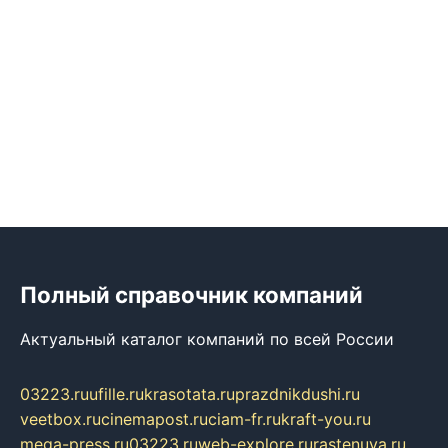
Полный справочник компаний
Актуальный каталог компаний по всей России
03223.ru
ufille.ru
krasotata.ru
prazdnikdushi.ru
veetbox.ru
cinemapost.ru
ciam-fr.ru
kraft-you.ru
mega-press.ru
03223.ru
web-explore.ru
rastenuya.ru