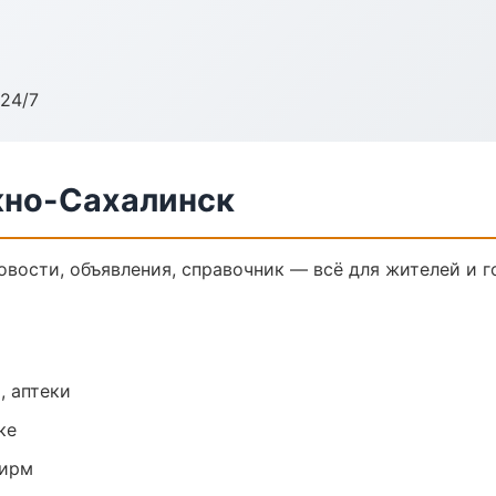
24/7
жно-Сахалинск
овости, объявления, справочник — всё для жителей и г
, аптеки
ке
фирм