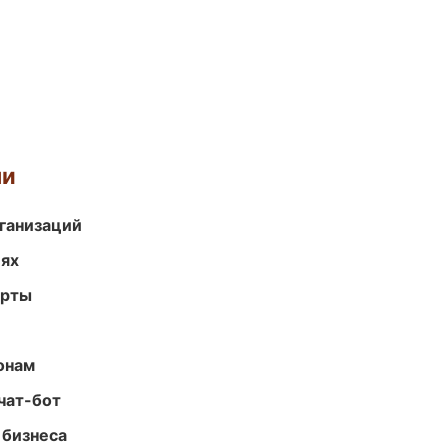
ми
ганизаций
иях
арты
онам
чат-бот
 бизнеса