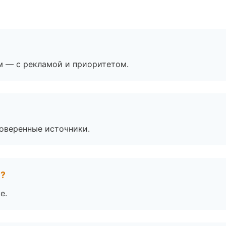
м — с рекламой и приоритетом.
роверенные источники.
е?
е.