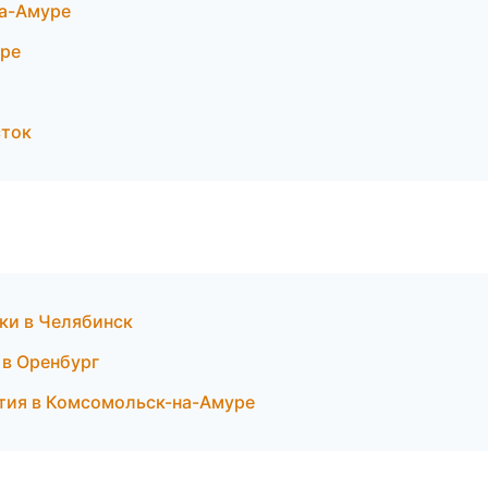
на-Амуре
уре
сток
бки в Челябинск
в Оренбург
ятия в Комсомольск-на-Амуре