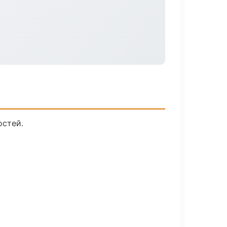
остей.