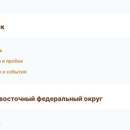
ск
ь
а и пробки
и и события
евосточный федеральный округ
к