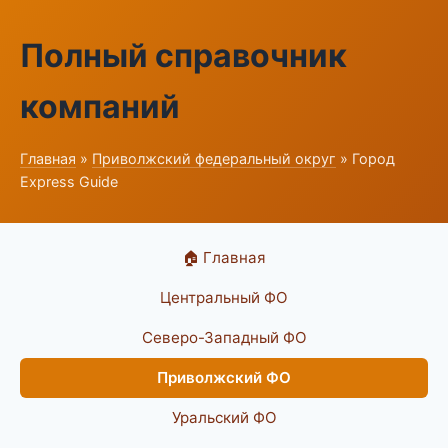
Полный справочник
компаний
Главная
»
Приволжский федеральный округ
» Город
Express Guide
🏠 Главная
Центральный ФО
Северо-Западный ФО
Приволжский ФО
Уральский ФО