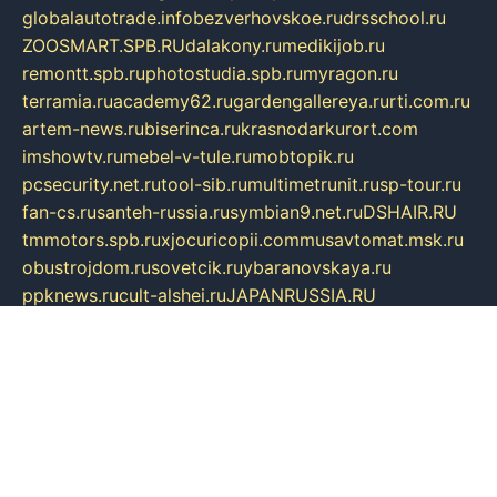
globalautotrade.info
bezverhovskoe.ru
drsschool.ru
ZOOSMART.SPB.RU
dalakony.ru
medikijob.ru
remontt.spb.ru
photostudia.spb.ru
myragon.ru
terramia.ru
academy62.ru
gardengallereya.ru
rti.com.ru
artem-news.ru
biserinca.ru
krasnodarkurort.com
imshowtv.ru
mebel-v-tule.ru
mobtopik.ru
pcsecurity.net.ru
tool-sib.ru
multimetrunit.ru
sp-tour.ru
fan-cs.ru
santeh-russia.ru
symbian9.net.ru
DSHAIR.RU
tmmotors.spb.ru
xjocuricopii.com
musavtomat.msk.ru
obustrojdom.ru
sovetcik.ru
ybaranovskaya.ru
ppknews.ru
cult-alshei.ru
JAPANRUSSIA.RU
proekciyamebel.ru
imper-finans.ru
rim.org.ru
glamourai.ru
brassminus.ru
zabor-pro.ru
ftn.pp.ru
dorogoe58.ru
laimengpacker.ru
kuzova-zapchasti.ru
sageerp.ru
taxodrom.ru
dsrazvitie.ru
hardcity.net.ru
ratinghomegames.ru
topservice25.ru
gubernyan.ru
gtglasslined.ru
ii4.ru
tssport.spb.ru
andorra24.com
blackwallstreet.ru
oboimos.ru
optim-doors.com.ru