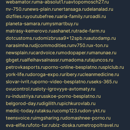
webamator.ru
ma-absolut1.ru
avtopomosch27.ru
nv-750.ru
news-plain.ru
nertansaga.ru
delanalad.ru
dizfiles.ru
youtubefree.ru
aria-family.ru
roadli.ru
planeta-samara.ru
mysmartbuy.ru
matrasy-kemerovo.ru
ashanet.ru
trade-farm.ru
dotcustoms.ru
domizbrusa9x12spb.ru
autodamp.ru
narasimha.ru
djcommodities.ru
nv750.ru
x-ton.ru
newsplain.ru
cardvoice.ru
modopaper.ru
manunae.ru
gbget.ru
alfeihavsalnassr.ru
madoma.ru
tajuncos.ru
petrovkasports.ru
porno-online-besplatno.ru
splclub.ru
york-life.ru
doroga-expo.ru
ribery.ru
cleanmedicine.ru
slovar-ivrit.ru
porno-video-besplatno.ru
seks-365.ru
ovucontrol.ru
sloty-igrovyye-avtomaty.ru
ru-industriya.ru
russkoe-porno-besplatno.ru
belgorod-day.ru
digilith.ru
pichkurovlab.ru
medic-today.ru
taksu.ru
comp123.ru
don-ykt.ru
teensvoice.ru
imgsharing.ru
domashnee-porno.ru
eva-elfie.ru
foto-tur.ru
biz-doska.ru
metropoltravel.ru