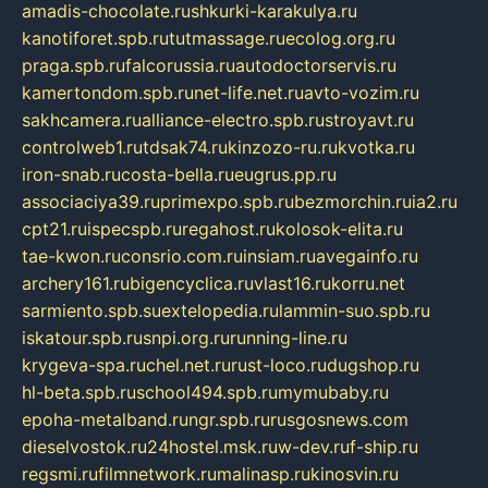
amadis-chocolate.ru
shkurki-karakulya.ru
kanotiforet.spb.ru
tutmassage.ru
ecolog.org.ru
praga.spb.ru
falcorussia.ru
autodoctorservis.ru
kamertondom.spb.ru
net-life.net.ru
avto-vozim.ru
sakhcamera.ru
alliance-electro.spb.ru
stroyavt.ru
controlweb1.ru
tdsak74.ru
kinzozo-ru.ru
kvotka.ru
iron-snab.ru
costa-bella.ru
eugrus.pp.ru
associaciya39.ru
primexpo.spb.ru
bezmorchin.ru
ia2.ru
cpt21.ru
ispecspb.ru
regahost.ru
kolosok-elita.ru
tae-kwon.ru
consrio.com.ru
insiam.ru
avegainfo.ru
archery161.ru
bigencyclica.ru
vlast16.ru
korru.net
sarmiento.spb.su
extelopedia.ru
lammin-suo.spb.ru
iskatour.spb.ru
snpi.org.ru
running-line.ru
krygeva-spa.ru
chel.net.ru
rust-loco.ru
dugshop.ru
hl-beta.spb.ru
school494.spb.ru
mymubaby.ru
epoha-metalband.ru
ngr.spb.ru
rusgosnews.com
dieselvostok.ru
24hostel.msk.ru
w-dev.ru
f-ship.ru
regsmi.ru
filmnetwork.ru
malinasp.ru
kinosvin.ru