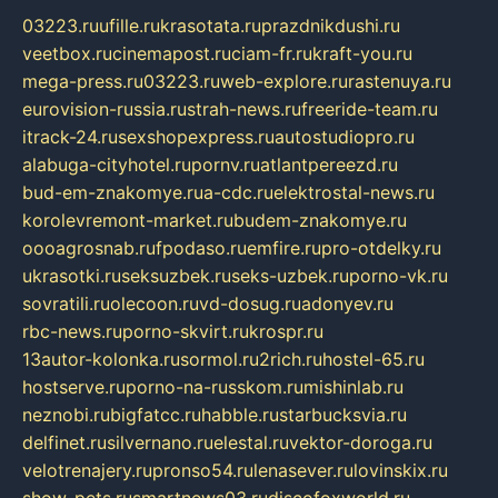
03223.ru
ufille.ru
krasotata.ru
prazdnikdushi.ru
veetbox.ru
cinemapost.ru
ciam-fr.ru
kraft-you.ru
mega-press.ru
03223.ru
web-explore.ru
rastenuya.ru
eurovision-russia.ru
strah-news.ru
freeride-team.ru
itrack-24.ru
sexshopexpress.ru
autostudiopro.ru
alabuga-cityhotel.ru
pornv.ru
atlantpereezd.ru
bud-em-znakomye.ru
a-cdc.ru
elektrostal-news.ru
korolevremont-market.ru
budem-znakomye.ru
oooagrosnab.ru
fpodaso.ru
emfire.ru
pro-otdelky.ru
ukrasotki.ru
seksuzbek.ru
seks-uzbek.ru
porno-vk.ru
sovratili.ru
olecoon.ru
vd-dosug.ru
adonyev.ru
rbc-news.ru
porno-skvirt.ru
krospr.ru
13autor-kolonka.ru
sormol.ru
2rich.ru
hostel-65.ru
hostserve.ru
porno-na-russkom.ru
mishinlab.ru
neznobi.ru
bigfatcc.ru
habble.ru
starbucksvia.ru
delfinet.ru
silvernano.ru
elestal.ru
vektor-doroga.ru
velotrenajery.ru
pronso54.ru
lenasever.ru
lovinskix.ru