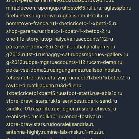
show-pets.ru
smartnews03.ru
discofoxworld.ru
miraclecoon.ru
pongup.ru
hostel65.ru
liura.ru
glasspb.ru
firehunters.ru
gribowo.ru
gnalis.ru
bulkitula.ru
hometown-france.ru
1-xbeticricetc-1-xbetti-5.ru
shop-garena.ru
cricetc-1-xbetr-1-xbetcc-2.ru
one-life-story.ru
top-halyava.ru
accounts112.ru
poka-vse-doma-2.ru
3-d-file.ru
hahahaharms.ru
g2012.ru
tst-1.ru
shaggy-cat.ru
opsmgr.ru
ev-gallery.ru
g-2012.ru
ops-mgr.ru
accounts-112.ru
csm-demo.ru
poka-vse-doma2.ru
airgungames.ru
allseo-host.ru
tehosmotre.ru
varieta-yug.ru
cricetc1xbetr1xbetcc2.ru
raytor-d.ru
atillagunn.ru
3d-file.ru
1xbeticricetc1xbetti5.ru
uafoot-statti.ru
e-abis1c.ru
store-brawl-stars.ru
kts-services.ru
dark-sand.ru
sindika-01.ru
sp-life.ru
x-legion.ru
sib-archives.ru
e-abis-1-c.ru
sindika01.ru
venda-festival.ru
store-brawlstars.ru
dooraleksandria.ru
antenna-highly.ru
mine-lab-msk.ru
1-mus.ru