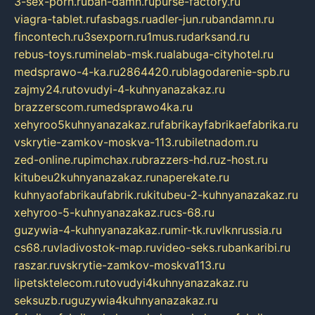
3-sex-porn.ru
ban-damn.ru
purse-factory.ru
viagra-tablet.ru
fasbags.ru
adler-jun.ru
bandamn.ru
fincontech.ru
3sexporn.ru
1mus.ru
darksand.ru
rebus-toys.ru
minelab-msk.ru
alabuga-cityhotel.ru
medsprawo-4-ka.ru
2864420.ru
blagodarenie-spb.ru
zajmy24.ru
tovudyi-4-kuhnyanazakaz.ru
brazzerscom.ru
medsprawo4ka.ru
xehyroo5kuhnyanazakaz.ru
fabrikayfabrikaefabrika.ru
vskrytie-zamkov-moskva-113.ru
biletnadom.ru
zed-online.ru
pimchax.ru
brazzers-hd.ru
z-host.ru
kitubeu2kuhnyanazakaz.ru
naperekate.ru
kuhnyaofabrikaufabrik.ru
kitubeu-2-kuhnyanazakaz.ru
xehyroo-5-kuhnyanazakaz.ru
cs-68.ru
guzywia-4-kuhnyanazakaz.ru
mir-tk.ru
vlknrussia.ru
cs68.ru
vladivostok-map.ru
video-seks.ru
bankaribi.ru
raszar.ru
vskrytie-zamkov-moskva113.ru
lipetsktelecom.ru
tovudyi4kuhnyanazakaz.ru
seksuzb.ru
guzywia4kuhnyanazakaz.ru