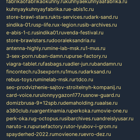
fabrikaofabrikaokuhny.ru
kuhnyaekuhnyaafabrika.ru
kuhnyaykuhnyayfabrika.ru
e-abis1c.ru
store-brawl-stars.ru
kts-services.ru
dark-sand.ru
sindika-01.ru
sp-life.ru
x-legion.ru
sib-archives.ru
e-abis-1-c.ru
sindika01.ru
venda-festival.ru
store-brawlstars.ru
dooraleksandria.ru
antenna-highly.ru
mine-lab-msk.ru
1-mus.ru
3-sex-porn.ru
ban-damn.ru
purse-factory.ru
viagra-tablet.ru
fasbags.ru
adler-jun.ru
bandamn.ru
fincontech.ru
3sexporn.ru
1mus.ru
darksand.ru
rebus-toys.ru
minelab-msk.ru
rtdco.ru
seo-prodvizhenie-sajtov-stroitelnyh-kompanij.ru
card-voice.ru
rulonnyygazon177.ru
snow-guard.ru
domizbrusa-9x12spb.ru
demaholding.ru
aalse.ru
a380club.ru
argentinamia.ru
perkoka.ru
movie-one.ru
perk-oka.ru
g-octopus.ru
sibarchives.ru
andreislyusar.ru
naruto-x.ru
pursefactory.ru
tor-lyubov-i-grom.ru
spayderhed-2022.ru
movieone.ru
evro-dez.ru