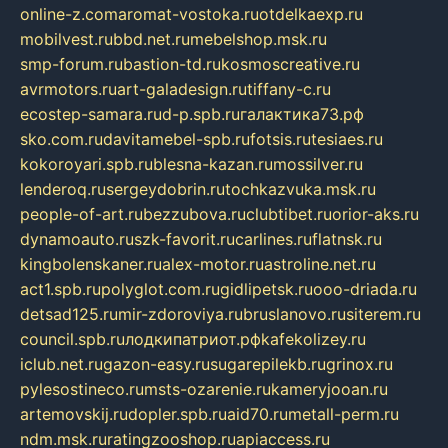
online-z.com
aromat-vostoka.ru
otdelkaexp.ru
mobilvest.ru
bbd.net.ru
mebelshop.msk.ru
smp-forum.ru
bastion-td.ru
kosmoscreative.ru
avrmotors.ru
art-galadesign.ru
tiffany-c.ru
ecostep-samara.ru
d-p.spb.ru
галактика73.рф
sko.com.ru
davitamebel-spb.ru
fotsis.ru
tesiaes.ru
kokoroyari.spb.ru
blesna-kazan.ru
mossilver.ru
lenderoq.ru
sergeydobrin.ru
tochkazvuka.msk.ru
people-of-art.ru
bezzubova.ru
clubtibet.ru
orior-aks.ru
dynamoauto.ru
szk-favorit.ru
carlines.ru
flatnsk.ru
kingbolenskaner.ru
alex-motor.ru
astroline.net.ru
act1.spb.ru
polyglot.com.ru
gidlipetsk.ru
ooo-driada.ru
detsad125.ru
mir-zdoroviya.ru
bruslanovo.ru
siterem.ru
council.spb.ru
лодкипатриот.рф
kafekolizey.ru
iclub.net.ru
gazon-easy.ru
sugarepilekb.ru
grinox.ru
pylesostineco.ru
msts-ozarenie.ru
kameryjooan.ru
artemovskij.ru
dopler.spb.ru
aid70.ru
metall-perm.ru
ndm.msk.ru
ratingzooshop.ru
apiaccess.ru