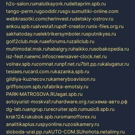
h2o-salon.ru
malutkayork.ru
deltaprim.spb.ru
tango-perm.ru
gooddir.ru
sgv.su
multiki-online.com
webkrasotki.com
cherinvest.ru
detskiy-ostrov.ru
ankou.spb.ru
alvesta1.ru
pdf-creator.ru
nix-files.org.ru
sakhatoday.ru
elektrikersymboler.ru
sputnikyes.ru
golf2club.msk.ru
aeforums.ru
zallclub.ru
multimodal.msk.ru
habaigry.ru
haikko.ru
sobakopedia.ru
isz-fest.ru
ewnc.info
screensaver-clock.net.ru
volnav.spb.ru
comnat.ru
npf.net.ru
7bit.pp.ru
kalugatur.ru
tesiaes.ru
card.com.ru
kazanka.spb.ru
gildiya-kuznecov.ru
kameryboavision.ru
griffoncom.spb.ru
fabrika-emotsiy.ru
PARK-MATROSOVA.RU
agat.spb.ru
avtoyurist-moskva1.ru
hardware.org.ru
схема-авто.рф
dg-lab.ru
angrup.ru
recruiter.spb.ru
music8.spb.ru
krsk124.ru
kubok.spb.ru
romanofforex.ru
analitikaplus.ru
spyonline.ru
zosikamery.ru
sloboda-ural.pp.ru
AUTO-COM.SU
hohota.net
alimy.ru