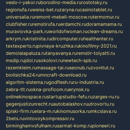
veslo-i-yakor.ru
borodino-media.ru
rostotsky.ru
regionufa.ru
weiss-bet.ru
zaryna.ru
casinotablet.ru
universalia.ru
remont-mebeli-moscow.ru
termomur.ru
clubfisher.ru
remstirufa.ru
erdamchi.ru
doramamama.ru
muraviovka-park.ru
worldofwoman.ru
clean-dreams.ru
arkrym.ru
kristinita.ru
dircomputer.ru
healthenter.ru
textexperts.ru
pivnaya-kruzhka.ru
kinofilmy-2021.ru
demolalapaluza.ru
tanyavanya.ru
remstir-tolyatti.ru
msdip.ru
jdol.ru
sokolovr.ru
newtech-spb.ru
rezemkleim.ru
massage-tai.ru
seonub.ru
zvonitut.ru
biolisichka24.ru
mncraft-download.ru
algoritm-sistema.ru
godflesh.ru
ru-industria.ru
zebra-tlt.ru
okna-proficom.ru
erynok.ru
onlinekinospace.ru
startupstudio-fefu.ru
zarges-ru.ru
gegenjustizunrecht.ru
autobalashov.ru
utrovortu.ru
spiski-firm.ru
elara-m.ru
kinomusorka.ru
mkcslava.ru
2bets.ru
vintovoykompressor.ru
birminghamvsfulham.ru
sarmat-komp.ru
pioneeri.ru