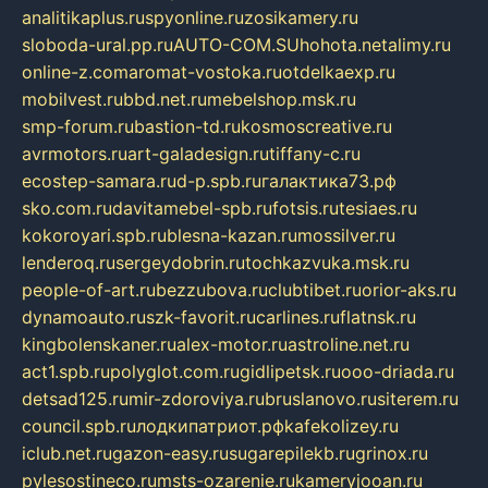
analitikaplus.ru
spyonline.ru
zosikamery.ru
sloboda-ural.pp.ru
AUTO-COM.SU
hohota.net
alimy.ru
online-z.com
aromat-vostoka.ru
otdelkaexp.ru
mobilvest.ru
bbd.net.ru
mebelshop.msk.ru
smp-forum.ru
bastion-td.ru
kosmoscreative.ru
avrmotors.ru
art-galadesign.ru
tiffany-c.ru
ecostep-samara.ru
d-p.spb.ru
галактика73.рф
sko.com.ru
davitamebel-spb.ru
fotsis.ru
tesiaes.ru
kokoroyari.spb.ru
blesna-kazan.ru
mossilver.ru
lenderoq.ru
sergeydobrin.ru
tochkazvuka.msk.ru
people-of-art.ru
bezzubova.ru
clubtibet.ru
orior-aks.ru
dynamoauto.ru
szk-favorit.ru
carlines.ru
flatnsk.ru
kingbolenskaner.ru
alex-motor.ru
astroline.net.ru
act1.spb.ru
polyglot.com.ru
gidlipetsk.ru
ooo-driada.ru
detsad125.ru
mir-zdoroviya.ru
bruslanovo.ru
siterem.ru
council.spb.ru
лодкипатриот.рф
kafekolizey.ru
iclub.net.ru
gazon-easy.ru
sugarepilekb.ru
grinox.ru
pylesostineco.ru
msts-ozarenie.ru
kameryjooan.ru