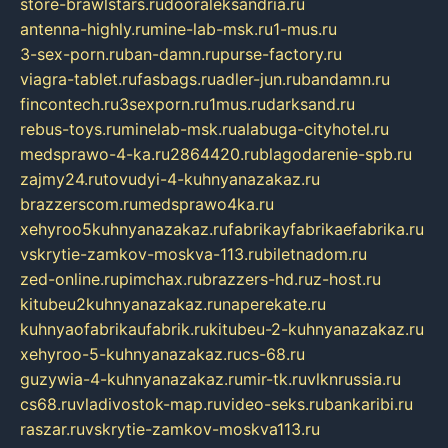
store-brawlstars.ru
dooraleksandria.ru
antenna-highly.ru
mine-lab-msk.ru
1-mus.ru
3-sex-porn.ru
ban-damn.ru
purse-factory.ru
viagra-tablet.ru
fasbags.ru
adler-jun.ru
bandamn.ru
fincontech.ru
3sexporn.ru
1mus.ru
darksand.ru
rebus-toys.ru
minelab-msk.ru
alabuga-cityhotel.ru
medsprawo-4-ka.ru
2864420.ru
blagodarenie-spb.ru
zajmy24.ru
tovudyi-4-kuhnyanazakaz.ru
brazzerscom.ru
medsprawo4ka.ru
xehyroo5kuhnyanazakaz.ru
fabrikayfabrikaefabrika.ru
vskrytie-zamkov-moskva-113.ru
biletnadom.ru
zed-online.ru
pimchax.ru
brazzers-hd.ru
z-host.ru
kitubeu2kuhnyanazakaz.ru
naperekate.ru
kuhnyaofabrikaufabrik.ru
kitubeu-2-kuhnyanazakaz.ru
xehyroo-5-kuhnyanazakaz.ru
cs-68.ru
guzywia-4-kuhnyanazakaz.ru
mir-tk.ru
vlknrussia.ru
cs68.ru
vladivostok-map.ru
video-seks.ru
bankaribi.ru
raszar.ru
vskrytie-zamkov-moskva113.ru