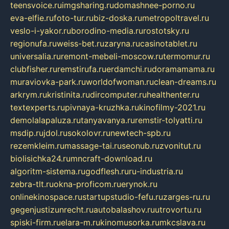
teensvoice.ru
imgsharing.ru
domashnee-porno.ru
eva-elfie.ru
foto-tur.ru
biz-doska.ru
metropoltravel.ru
veslo-i-yakor.ru
borodino-media.ru
rostotsky.ru
regionufa.ru
weiss-bet.ru
zaryna.ru
casinotablet.ru
universalia.ru
remont-mebeli-moscow.ru
termomur.ru
clubfisher.ru
remstirufa.ru
erdamchi.ru
doramamama.ru
muraviovka-park.ru
worldofwoman.ru
clean-dreams.ru
arkrym.ru
kristinita.ru
dircomputer.ru
healthenter.ru
textexperts.ru
pivnaya-kruzhka.ru
kinofilmy-2021.ru
demolalapaluza.ru
tanyavanya.ru
remstir-tolyatti.ru
msdip.ru
jdol.ru
sokolovr.ru
newtech-spb.ru
rezemkleim.ru
massage-tai.ru
seonub.ru
zvonitut.ru
biolisichka24.ru
mncraft-download.ru
algoritm-sistema.ru
godflesh.ru
ru-industria.ru
zebra-tlt.ru
okna-proficom.ru
erynok.ru
onlinekinospace.ru
startupstudio-fefu.ru
zarges-ru.ru
gegenjustizunrecht.ru
autobalashov.ru
utrovortu.ru
spiski-firm.ru
elara-m.ru
kinomusorka.ru
mkcslava.ru