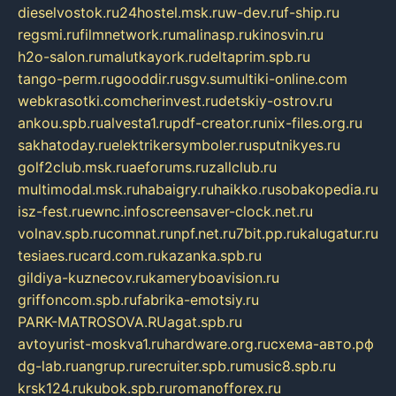
dieselvostok.ru
24hostel.msk.ru
w-dev.ru
f-ship.ru
regsmi.ru
filmnetwork.ru
malinasp.ru
kinosvin.ru
h2o-salon.ru
malutkayork.ru
deltaprim.spb.ru
tango-perm.ru
gooddir.ru
sgv.su
multiki-online.com
webkrasotki.com
cherinvest.ru
detskiy-ostrov.ru
ankou.spb.ru
alvesta1.ru
pdf-creator.ru
nix-files.org.ru
sakhatoday.ru
elektrikersymboler.ru
sputnikyes.ru
golf2club.msk.ru
aeforums.ru
zallclub.ru
multimodal.msk.ru
habaigry.ru
haikko.ru
sobakopedia.ru
isz-fest.ru
ewnc.info
screensaver-clock.net.ru
volnav.spb.ru
comnat.ru
npf.net.ru
7bit.pp.ru
kalugatur.ru
tesiaes.ru
card.com.ru
kazanka.spb.ru
gildiya-kuznecov.ru
kameryboavision.ru
griffoncom.spb.ru
fabrika-emotsiy.ru
PARK-MATROSOVA.RU
agat.spb.ru
avtoyurist-moskva1.ru
hardware.org.ru
схема-авто.рф
dg-lab.ru
angrup.ru
recruiter.spb.ru
music8.spb.ru
krsk124.ru
kubok.spb.ru
romanofforex.ru