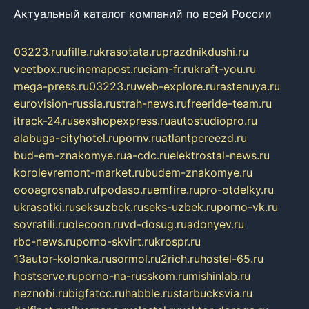
Актуальный каталог компаний по всей России
03223.ru
ufille.ru
krasotata.ru
prazdnikdushi.ru
veetbox.ru
cinemapost.ru
ciam-fr.ru
kraft-you.ru
mega-press.ru
03223.ru
web-explore.ru
rastenuya.ru
eurovision-russia.ru
strah-news.ru
freeride-team.ru
itrack-24.ru
sexshopexpress.ru
autostudiopro.ru
alabuga-cityhotel.ru
pornv.ru
atlantpereezd.ru
bud-em-znakomye.ru
a-cdc.ru
elektrostal-news.ru
korolevremont-market.ru
budem-znakomye.ru
oooagrosnab.ru
fpodaso.ru
emfire.ru
pro-otdelky.ru
ukrasotki.ru
seksuzbek.ru
seks-uzbek.ru
porno-vk.ru
sovratili.ru
olecoon.ru
vd-dosug.ru
adonyev.ru
rbc-news.ru
porno-skvirt.ru
krospr.ru
13autor-kolonka.ru
sormol.ru
2rich.ru
hostel-65.ru
hostserve.ru
porno-na-russkom.ru
mishinlab.ru
neznobi.ru
bigfatcc.ru
habble.ru
starbucksvia.ru