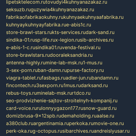
lipetsktelecom.ru
tovudyi4kuhnyanazakaz.ru
seksuzb.ru
guzywia4kuhnyanazakaz.ru
fabrikaofabrikaokuhny.ru
kuhnyaekuhnyaafabrika.ru
kuhnyaykuhnyayfabrika.ru
e-abis1c.ru
store-brawl-stars.ru
kts-services.ru
dark-sand.ru
sindika-01.ru
sp-life.ru
x-legion.ru
sib-archives.ru
e-abis-1-c.ru
sindika01.ru
venda-festival.ru
store-brawlstars.ru
dooraleksandria.ru
antenna-highly.ru
mine-lab-msk.ru
1-mus.ru
3-sex-porn.ru
ban-damn.ru
purse-factory.ru
viagra-tablet.ru
fasbags.ru
adler-jun.ru
bandamn.ru
fincontech.ru
3sexporn.ru
1mus.ru
darksand.ru
rebus-toys.ru
minelab-msk.ru
rtdco.ru
seo-prodvizhenie-sajtov-stroitelnyh-kompanij.ru
card-voice.ru
rulonnyygazon177.ru
snow-guard.ru
domizbrusa-9x12spb.ru
demaholding.ru
aalse.ru
a380club.ru
argentinamia.ru
perkoka.ru
movie-one.ru
perk-oka.ru
g-octopus.ru
sibarchives.ru
andreislyusar.ru