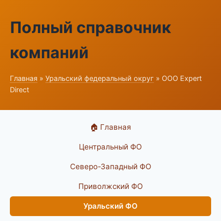
Полный справочник
компаний
Главная
»
Уральский федеральный округ
» ООО Expert
Direct
🏠 Главная
Центральный ФО
Северо-Западный ФО
Приволжский ФО
Уральский ФО