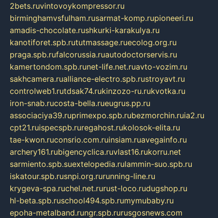
2bets.ru
vintovoykompressor.ru
birminghamvsfulham.ru
sarmat-komp.ru
pioneeri.ru
amadis-chocolate.ru
shkurki-karakulya.ru
kanotiforet.spb.ru
tutmassage.ru
ecolog.org.ru
praga.spb.ru
falcorussia.ru
autodoctorservis.ru
kamertondom.spb.ru
net-life.net.ru
avto-vozim.ru
sakhcamera.ru
alliance-electro.spb.ru
stroyavt.ru
controlweb1.ru
tdsak74.ru
kinzozo-ru.ru
kvotka.ru
iron-snab.ru
costa-bella.ru
eugrus.pp.ru
associaciya39.ru
primexpo.spb.ru
bezmorchin.ru
ia2.ru
cpt21.ru
ispecspb.ru
regahost.ru
kolosok-elita.ru
tae-kwon.ru
consrio.com.ru
insiam.ru
avegainfo.ru
archery161.ru
bigencyclica.ru
vlast16.ru
korru.net
sarmiento.spb.su
extelopedia.ru
lammin-suo.spb.ru
iskatour.spb.ru
snpi.org.ru
running-line.ru
krygeva-spa.ru
chel.net.ru
rust-loco.ru
dugshop.ru
hl-beta.spb.ru
school494.spb.ru
mymubaby.ru
epoha-metalband.ru
ngr.spb.ru
rusgosnews.com