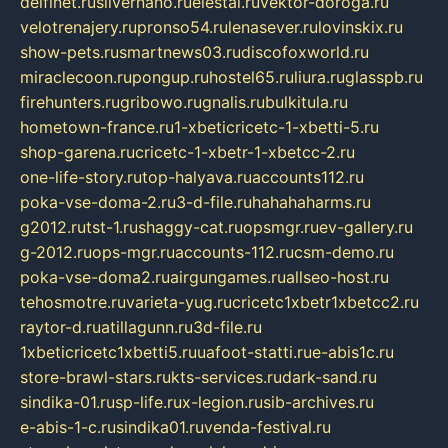
delfinet.ru
silvernano.ru
elestal.ru
vektor-doroga.ru
velotrenajery.ru
pronso54.ru
lenasever.ru
lovinskix.ru
show-pets.ru
smartnews03.ru
discofoxworld.ru
miraclecoon.ru
pongup.ru
hostel65.ru
liura.ru
glasspb.ru
firehunters.ru
gribowo.ru
gnalis.ru
bulkitula.ru
hometown-france.ru
1-xbeticricetc-1-xbetti-5.ru
shop-garena.ru
cricetc-1-xbetr-1-xbetcc-2.ru
one-life-story.ru
top-halyava.ru
accounts112.ru
poka-vse-doma-2.ru
3-d-file.ru
hahahaharms.ru
g2012.ru
tst-1.ru
shaggy-cat.ru
opsmgr.ru
ev-gallery.ru
g-2012.ru
ops-mgr.ru
accounts-112.ru
csm-demo.ru
poka-vse-doma2.ru
airgungames.ru
allseo-host.ru
tehosmotre.ru
varieta-yug.ru
cricetc1xbetr1xbetcc2.ru
raytor-d.ru
atillagunn.ru
3d-file.ru
1xbeticricetc1xbetti5.ru
uafoot-statti.ru
e-abis1c.ru
store-brawl-stars.ru
kts-services.ru
dark-sand.ru
sindika-01.ru
sp-life.ru
x-legion.ru
sib-archives.ru
e-abis-1-c.ru
sindika01.ru
venda-festival.ru