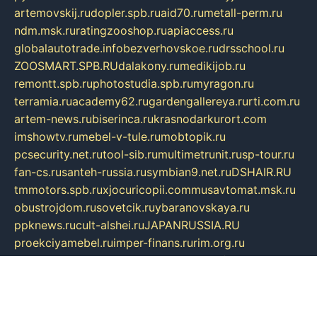
artemovskij.ru
dopler.spb.ru
aid70.ru
metall-perm.ru
ndm.msk.ru
ratingzooshop.ru
apiaccess.ru
globalautotrade.info
bezverhovskoe.ru
drsschool.ru
ZOOSMART.SPB.RU
dalakony.ru
medikijob.ru
remontt.spb.ru
photostudia.spb.ru
myragon.ru
terramia.ru
academy62.ru
gardengallereya.ru
rti.com.ru
artem-news.ru
biserinca.ru
krasnodarkurort.com
imshowtv.ru
mebel-v-tule.ru
mobtopik.ru
pcsecurity.net.ru
tool-sib.ru
multimetrunit.ru
sp-tour.ru
fan-cs.ru
santeh-russia.ru
symbian9.net.ru
DSHAIR.RU
tmmotors.spb.ru
xjocuricopii.com
musavtomat.msk.ru
obustrojdom.ru
sovetcik.ru
ybaranovskaya.ru
ppknews.ru
cult-alshei.ru
JAPANRUSSIA.RU
proekciyamebel.ru
imper-finans.ru
rim.org.ru
glamourai.ru
brassminus.ru
zabor-pro.ru
ftn.pp.ru
dorogoe58.ru
laimengpacker.ru
kuzova-zapchasti.ru
sageerp.ru
taxodrom.ru
dsrazvitie.ru
hardcity.net.ru
ratinghomegames.ru
topservice25.ru
gubernyan.ru