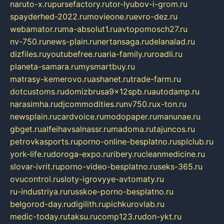
naruto-x.ru
pursefactory.ru
tor-lyubov-i-grom.ru
spayderhed-2022.ru
movieone.ru
evro-dez.ru
webamator.ru
ma-absolut1.ru
avtopomosch27.ru
nv-750.ru
news-plain.ru
nertansaga.ru
delanalad.ru
dizfiles.ru
youtubefree.ru
aria-family.ru
roadli.ru
planeta-samara.ru
mysmartbuy.ru
matrasy-kemerovo.ru
ashanet.ru
trade-farm.ru
dotcustoms.ru
domizbrusa9x12spb.ru
autodamp.ru
narasimha.ru
djcommodities.ru
nv750.ru
x-ton.ru
newsplain.ru
cardvoice.ru
modopaper.ru
manunae.ru
gbget.ru
alfeihavsalnassr.ru
madoma.ru
tajuncos.ru
petrovkasports.ru
porno-online-besplatno.ru
splclub.ru
york-life.ru
doroga-expo.ru
ribery.ru
cleanmedicine.ru
slovar-ivrit.ru
porno-video-besplatno.ru
seks-365.ru
ovucontrol.ru
sloty-igrovyye-avtomaty.ru
ru-industriya.ru
russkoe-porno-besplatno.ru
belgorod-day.ru
digilith.ru
pichkurovlab.ru
medic-today.ru
taksu.ru
comp123.ru
don-ykt.ru