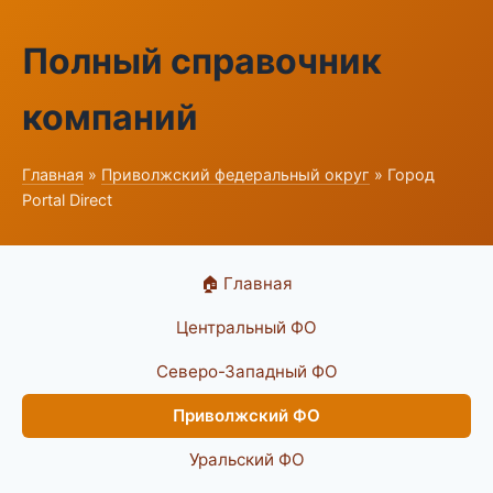
Полный справочник
компаний
Главная
»
Приволжский федеральный округ
» Город
Portal Direct
🏠 Главная
Центральный ФО
Северо-Западный ФО
Приволжский ФО
Уральский ФО