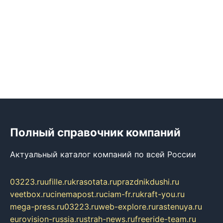
Полный справочник компаний
Актуальный каталог компаний по всей России
03223.ru
ufille.ru
krasotata.ru
prazdnikdushi.ru
veetbox.ru
cinemapost.ru
ciam-fr.ru
kraft-you.ru
mega-press.ru
03223.ru
web-explore.ru
rastenuya.ru
eurovision-russia.ru
strah-news.ru
freeride-team.ru