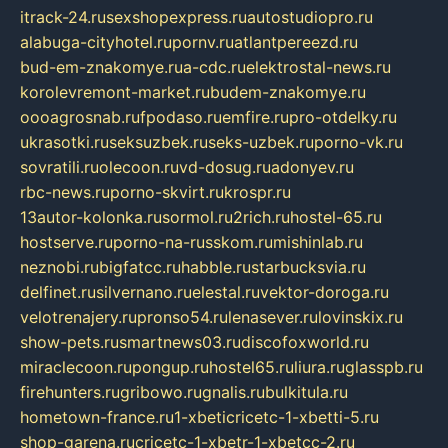
itrack-24.ru
sexshopexpress.ru
autostudiopro.ru
alabuga-cityhotel.ru
pornv.ru
atlantpereezd.ru
bud-em-znakomye.ru
a-cdc.ru
elektrostal-news.ru
korolevremont-market.ru
budem-znakomye.ru
oooagrosnab.ru
fpodaso.ru
emfire.ru
pro-otdelky.ru
ukrasotki.ru
seksuzbek.ru
seks-uzbek.ru
porno-vk.ru
sovratili.ru
olecoon.ru
vd-dosug.ru
adonyev.ru
rbc-news.ru
porno-skvirt.ru
krospr.ru
13autor-kolonka.ru
sormol.ru
2rich.ru
hostel-65.ru
hostserve.ru
porno-na-russkom.ru
mishinlab.ru
neznobi.ru
bigfatcc.ru
habble.ru
starbucksvia.ru
delfinet.ru
silvernano.ru
elestal.ru
vektor-doroga.ru
velotrenajery.ru
pronso54.ru
lenasever.ru
lovinskix.ru
show-pets.ru
smartnews03.ru
discofoxworld.ru
miraclecoon.ru
pongup.ru
hostel65.ru
liura.ru
glasspb.ru
firehunters.ru
gribowo.ru
gnalis.ru
bulkitula.ru
hometown-france.ru
1-xbeticricetc-1-xbetti-5.ru
shop-garena.ru
cricetc-1-xbetr-1-xbetcc-2.ru