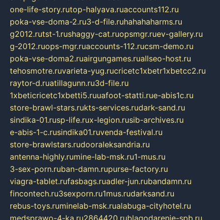
one-life-story.ru
top-halyava.ru
accounts112.ru
poka-vse-doma-2.ru
3-d-file.ru
hahahaharms.ru
g2012.ru
tst-1.ru
shaggy-cat.ru
opsmgr.ru
ev-gallery.ru
g-2012.ru
ops-mgr.ru
accounts-112.ru
csm-demo.ru
poka-vse-doma2.ru
airgungames.ru
allseo-host.ru
tehosmotre.ru
varieta-yug.ru
cricetc1xbetr1xbetcc2.ru
raytor-d.ru
atillagunn.ru
3d-file.ru
1xbeticricetc1xbetti5.ru
uafoot-statti.ru
e-abis1c.ru
store-brawl-stars.ru
kts-services.ru
dark-sand.ru
sindika-01.ru
sp-life.ru
x-legion.ru
sib-archives.ru
e-abis-1-c.ru
sindika01.ru
venda-festival.ru
store-brawlstars.ru
dooraleksandria.ru
antenna-highly.ru
mine-lab-msk.ru
1-mus.ru
3-sex-porn.ru
ban-damn.ru
purse-factory.ru
viagra-tablet.ru
fasbags.ru
adler-jun.ru
bandamn.ru
fincontech.ru
3sexporn.ru
1mus.ru
darksand.ru
rebus-toys.ru
minelab-msk.ru
alabuga-cityhotel.ru
medsprawo-4-ka.ru
2864420.ru
blagodarenie-spb.ru