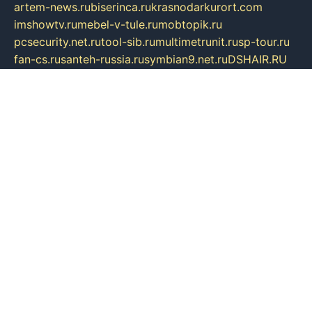
artem-news.ru
biserinca.ru
krasnodarkurort.com
imshowtv.ru
mebel-v-tule.ru
mobtopik.ru
pcsecurity.net.ru
tool-sib.ru
multimetrunit.ru
sp-tour.ru
fan-cs.ru
santeh-russia.ru
symbian9.net.ru
DSHAIR.RU
tmmotors.spb.ru
xjocuricopii.com
musavtomat.msk.ru
obustrojdom.ru
sovetcik.ru
ybaranovskaya.ru
ppknews.ru
cult-alshei.ru
JAPANRUSSIA.RU
proekciyamebel.ru
imper-finans.ru
rim.org.ru
glamourai.ru
brassminus.ru
zabor-pro.ru
ftn.pp.ru
dorogoe58.ru
laimengpacker.ru
kuzova-zapchasti.ru
sageerp.ru
taxodrom.ru
dsrazvitie.ru
hardcity.net.ru
ratinghomegames.ru
topservice25.ru
gubernyan.ru
gtglasslined.ru
ii4.ru
tssport.spb.ru
andorra24.com
blackwallstreet.ru
oboimos.ru
optim-doors.com.ru
ikuch.ru
nycr.org.ru
npa21.ru
vremya-ch.spb.ru
desert000.ru
ivtorgi.ru
ifiori.ru
catalog-statei.ru
dcv.org.ru
spetsmaster174.ru
ipkameryhiseeu.ru
dum26.ru
ruspol.spb.ru
fr-opendp.ru
kam-solnyshko.ru