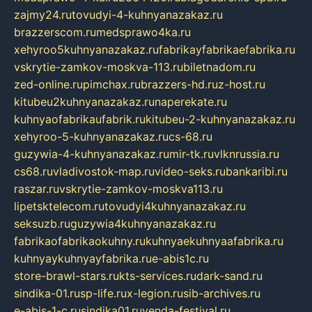
zajmy24.ru
tovudyi-4-kuhnyanazakaz.ru
brazzerscom.ru
medsprawo4ka.ru
xehyroo5kuhnyanazakaz.ru
fabrikayfabrikaefabrika.ru
vskrytie-zamkov-moskva-113.ru
biletnadom.ru
zed-online.ru
pimchax.ru
brazzers-hd.ru
z-host.ru
kitubeu2kuhnyanazakaz.ru
naperekate.ru
kuhnyaofabrikaufabrik.ru
kitubeu-2-kuhnyanazakaz.ru
xehyroo-5-kuhnyanazakaz.ru
cs-68.ru
guzywia-4-kuhnyanazakaz.ru
mir-tk.ru
vlknrussia.ru
cs68.ru
vladivostok-map.ru
video-seks.ru
bankaribi.ru
raszar.ru
vskrytie-zamkov-moskva113.ru
lipetsktelecom.ru
tovudyi4kuhnyanazakaz.ru
seksuzb.ru
guzywia4kuhnyanazakaz.ru
fabrikaofabrikaokuhny.ru
kuhnyaekuhnyaafabrika.ru
kuhnyaykuhnyayfabrika.ru
e-abis1c.ru
store-brawl-stars.ru
kts-services.ru
dark-sand.ru
sindika-01.ru
sp-life.ru
x-legion.ru
sib-archives.ru
e-abis-1-c.ru
sindika01.ru
venda-festival.ru