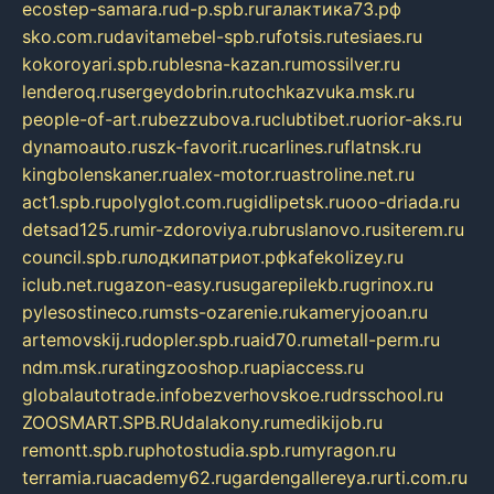
ecostep-samara.ru
d-p.spb.ru
галактика73.рф
sko.com.ru
davitamebel-spb.ru
fotsis.ru
tesiaes.ru
kokoroyari.spb.ru
blesna-kazan.ru
mossilver.ru
lenderoq.ru
sergeydobrin.ru
tochkazvuka.msk.ru
people-of-art.ru
bezzubova.ru
clubtibet.ru
orior-aks.ru
dynamoauto.ru
szk-favorit.ru
carlines.ru
flatnsk.ru
kingbolenskaner.ru
alex-motor.ru
astroline.net.ru
act1.spb.ru
polyglot.com.ru
gidlipetsk.ru
ooo-driada.ru
detsad125.ru
mir-zdoroviya.ru
bruslanovo.ru
siterem.ru
council.spb.ru
лодкипатриот.рф
kafekolizey.ru
iclub.net.ru
gazon-easy.ru
sugarepilekb.ru
grinox.ru
pylesostineco.ru
msts-ozarenie.ru
kameryjooan.ru
artemovskij.ru
dopler.spb.ru
aid70.ru
metall-perm.ru
ndm.msk.ru
ratingzooshop.ru
apiaccess.ru
globalautotrade.info
bezverhovskoe.ru
drsschool.ru
ZOOSMART.SPB.RU
dalakony.ru
medikijob.ru
remontt.spb.ru
photostudia.spb.ru
myragon.ru
terramia.ru
academy62.ru
gardengallereya.ru
rti.com.ru