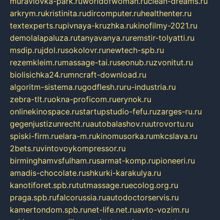
muraviovka-park.ru
worldofwoman.ru
clean-dreams.ru
arkrym.ru
kristinita.ru
dircomputer.ru
healthenter.ru
textexperts.ru
pivnaya-kruzhka.ru
kinofilmy-2021.ru
demolalapaluza.ru
tanyavanya.ru
remstir-tolyatti.ru
msdip.ru
jdol.ru
sokolovr.ru
newtech-spb.ru
rezemkleim.ru
massage-tai.ru
seonub.ru
zvonitut.ru
biolisichka24.ru
mncraft-download.ru
algoritm-sistema.ru
godflesh.ru
ru-industria.ru
zebra-tlt.ru
okna-proficom.ru
erynok.ru
onlinekinospace.ru
startupstudio-fefu.ru
zarges-ru.ru
gegenjustizunrecht.ru
autobalashov.ru
utrovortu.ru
spiski-firm.ru
elara-m.ru
kinomusorka.ru
mkcslava.ru
2bets.ru
vintovoykompressor.ru
birminghamvsfulham.ru
sarmat-komp.ru
pioneeri.ru
amadis-chocolate.ru
shkurki-karakulya.ru
kanotiforet.spb.ru
tutmassage.ru
ecolog.org.ru
praga.spb.ru
falcorussia.ru
autodoctorservis.ru
kamertondom.spb.ru
net-life.net.ru
avto-vozim.ru