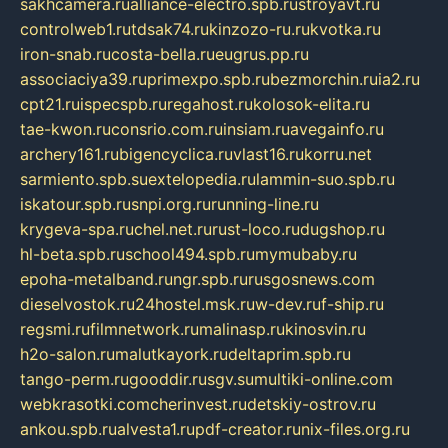
sakhcamera.ru
alliance-electro.spb.ru
stroyavt.ru
controlweb1.ru
tdsak74.ru
kinzozo-ru.ru
kvotka.ru
iron-snab.ru
costa-bella.ru
eugrus.pp.ru
associaciya39.ru
primexpo.spb.ru
bezmorchin.ru
ia2.ru
cpt21.ru
ispecspb.ru
regahost.ru
kolosok-elita.ru
tae-kwon.ru
consrio.com.ru
insiam.ru
avegainfo.ru
archery161.ru
bigencyclica.ru
vlast16.ru
korru.net
sarmiento.spb.su
extelopedia.ru
lammin-suo.spb.ru
iskatour.spb.ru
snpi.org.ru
running-line.ru
krygeva-spa.ru
chel.net.ru
rust-loco.ru
dugshop.ru
hl-beta.spb.ru
school494.spb.ru
mymubaby.ru
epoha-metalband.ru
ngr.spb.ru
rusgosnews.com
dieselvostok.ru
24hostel.msk.ru
w-dev.ru
f-ship.ru
regsmi.ru
filmnetwork.ru
malinasp.ru
kinosvin.ru
h2o-salon.ru
malutkayork.ru
deltaprim.spb.ru
tango-perm.ru
gooddir.ru
sgv.su
multiki-online.com
webkrasotki.com
cherinvest.ru
detskiy-ostrov.ru
ankou.spb.ru
alvesta1.ru
pdf-creator.ru
nix-files.org.ru