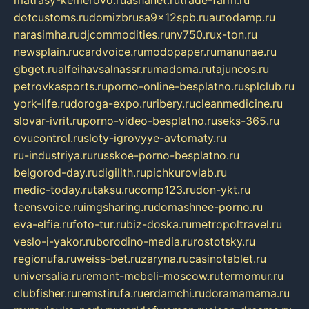
dotcustoms.ru
domizbrusa9x12spb.ru
autodamp.ru
narasimha.ru
djcommodities.ru
nv750.ru
x-ton.ru
newsplain.ru
cardvoice.ru
modopaper.ru
manunae.ru
gbget.ru
alfeihavsalnassr.ru
madoma.ru
tajuncos.ru
petrovkasports.ru
porno-online-besplatno.ru
splclub.ru
york-life.ru
doroga-expo.ru
ribery.ru
cleanmedicine.ru
slovar-ivrit.ru
porno-video-besplatno.ru
seks-365.ru
ovucontrol.ru
sloty-igrovyye-avtomaty.ru
ru-industriya.ru
russkoe-porno-besplatno.ru
belgorod-day.ru
digilith.ru
pichkurovlab.ru
medic-today.ru
taksu.ru
comp123.ru
don-ykt.ru
teensvoice.ru
imgsharing.ru
domashnee-porno.ru
eva-elfie.ru
foto-tur.ru
biz-doska.ru
metropoltravel.ru
veslo-i-yakor.ru
borodino-media.ru
rostotsky.ru
regionufa.ru
weiss-bet.ru
zaryna.ru
casinotablet.ru
universalia.ru
remont-mebeli-moscow.ru
termomur.ru
clubfisher.ru
remstirufa.ru
erdamchi.ru
doramamama.ru