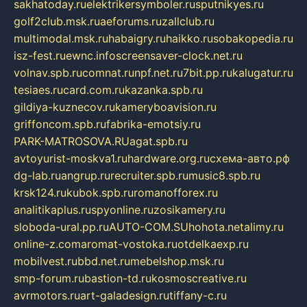
sakhatoday.ru
elektrikersymboler.ru
sputnikyes.ru
golf2club.msk.ru
aeforums.ru
zallclub.ru
multimodal.msk.ru
habaigry.ru
haikko.ru
sobakopedia.ru
isz-fest.ru
ewnc.info
screensaver-clock.net.ru
volnav.spb.ru
comnat.ru
npf.net.ru
7bit.pp.ru
kalugatur.ru
tesiaes.ru
card.com.ru
kazanka.spb.ru
gildiya-kuznecov.ru
kameryboavision.ru
griffoncom.spb.ru
fabrika-emotsiy.ru
PARK-MATROSOVA.RU
agat.spb.ru
avtoyurist-moskva1.ru
hardware.org.ru
схема-авто.рф
dg-lab.ru
angrup.ru
recruiter.spb.ru
music8.spb.ru
krsk124.ru
kubok.spb.ru
romanofforex.ru
analitikaplus.ru
spyonline.ru
zosikamery.ru
sloboda-ural.pp.ru
AUTO-COM.SU
hohota.net
alimy.ru
online-z.com
aromat-vostoka.ru
otdelkaexp.ru
mobilvest.ru
bbd.net.ru
mebelshop.msk.ru
smp-forum.ru
bastion-td.ru
kosmoscreative.ru
avrmotors.ru
art-galadesign.ru
tiffany-c.ru