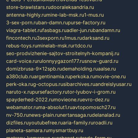
store-brawlstars.ru
dooraleksandria.ru
antenna-highly.ru
mine-lab-msk.ru
1-mus.ru
3-sex-porn.ru
ban-damn.ru
purse-factory.ru
viagra-tablet.ru
fasbags.ru
adler-jun.ru
bandamn.ru
fincontech.ru
3sexporn.ru
1mus.ru
darksand.ru
rebus-toys.ru
minelab-msk.ru
rtdco.ru
seo-prodvizhenie-sajtov-stroitelnyh-kompanij.ru
card-voice.ru
rulonnyygazon177.ru
snow-guard.ru
domizbrusa-9x12spb.ru
demaholding.ru
aalse.ru
a380club.ru
argentinamia.ru
perkoka.ru
movie-one.ru
perk-oka.ru
g-octopus.ru
sibarchives.ru
andreislyusar.ru
naruto-x.ru
pursefactory.ru
tor-lyubov-i-grom.ru
spayderhed-2022.ru
movieone.ru
evro-dez.ru
webamator.ru
ma-absolut1.ru
avtopomosch27.ru
nv-750.ru
news-plain.ru
nertansaga.ru
delanalad.ru
dizfiles.ru
youtubefree.ru
aria-family.ru
roadli.ru
planeta-samara.ru
mysmartbuy.ru
matrasy-kemerovo.ru
ashanet.ru
trade-farm.ru