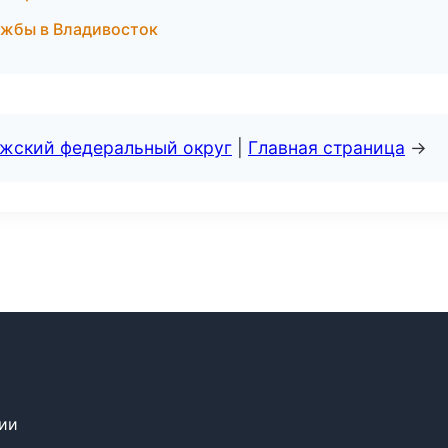
ужбы в Владивосток
лжский федеральный округ
|
Главная страница
→
сии