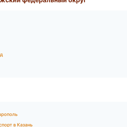
од
врополь
спорт в Казань