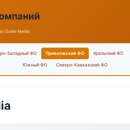
компаний
о Guide Media
ро-Западный ФО
Приволжский ФО
Уральский ФО
Южный ФО
Северо-Кавказский ФО
ia