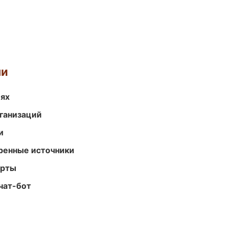
ми
иях
ганизаций
и
еренные источники
арты
чат-бот