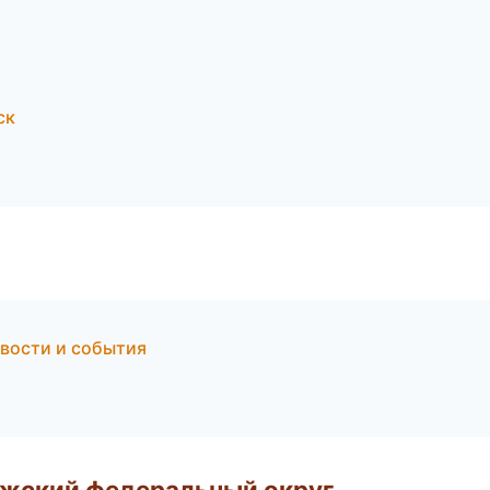
ск
овости и события
лжский федеральный округ