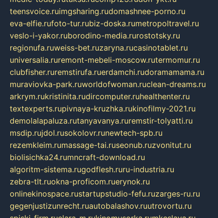
teensvoice.ru
imgsharing.ru
domashnee-porno.ru
eva-elfie.ru
foto-tur.ru
biz-doska.ru
metropoltravel.ru
veslo-i-yakor.ru
borodino-media.ru
rostotsky.ru
regionufa.ru
weiss-bet.ru
zaryna.ru
casinotablet.ru
universalia.ru
remont-mebeli-moscow.ru
termomur.ru
clubfisher.ru
remstirufa.ru
erdamchi.ru
doramamama.ru
muraviovka-park.ru
worldofwoman.ru
clean-dreams.ru
arkrym.ru
kristinita.ru
dircomputer.ru
healthenter.ru
textexperts.ru
pivnaya-kruzhka.ru
kinofilmy-2021.ru
demolalapaluza.ru
tanyavanya.ru
remstir-tolyatti.ru
msdip.ru
jdol.ru
sokolovr.ru
newtech-spb.ru
rezemkleim.ru
massage-tai.ru
seonub.ru
zvonitut.ru
biolisichka24.ru
mncraft-download.ru
algoritm-sistema.ru
godflesh.ru
ru-industria.ru
zebra-tlt.ru
okna-proficom.ru
erynok.ru
onlinekinospace.ru
startupstudio-fefu.ru
zarges-ru.ru
gegenjustizunrecht.ru
autobalashov.ru
utrovortu.ru