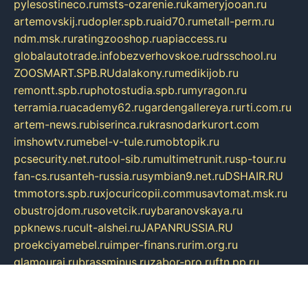
pylesostineco.ru
msts-ozarenie.ru
kameryjooan.ru
artemovskij.ru
dopler.spb.ru
aid70.ru
metall-perm.ru
ndm.msk.ru
ratingzooshop.ru
apiaccess.ru
globalautotrade.info
bezverhovskoe.ru
drsschool.ru
ZOOSMART.SPB.RU
dalakony.ru
medikijob.ru
remontt.spb.ru
photostudia.spb.ru
myragon.ru
terramia.ru
academy62.ru
gardengallereya.ru
rti.com.ru
artem-news.ru
biserinca.ru
krasnodarkurort.com
imshowtv.ru
mebel-v-tule.ru
mobtopik.ru
pcsecurity.net.ru
tool-sib.ru
multimetrunit.ru
sp-tour.ru
fan-cs.ru
santeh-russia.ru
symbian9.net.ru
DSHAIR.RU
tmmotors.spb.ru
xjocuricopii.com
musavtomat.msk.ru
obustrojdom.ru
sovetcik.ru
ybaranovskaya.ru
ppknews.ru
cult-alshei.ru
JAPANRUSSIA.RU
proekciyamebel.ru
imper-finans.ru
rim.org.ru
glamourai.ru
brassminus.ru
zabor-pro.ru
ftn.pp.ru
dorogoe58.ru
laimengpacker.ru
kuzova-zapchasti.ru
sageerp.ru
taxodrom.ru
dsrazvitie.ru
hardcity.net.ru