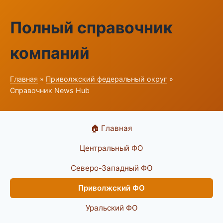
Полный справочник
компаний
Главная
»
Приволжский федеральный округ
»
Справочник News Hub
🏠 Главная
Центральный ФО
Северо-Западный ФО
Приволжский ФО
Уральский ФО