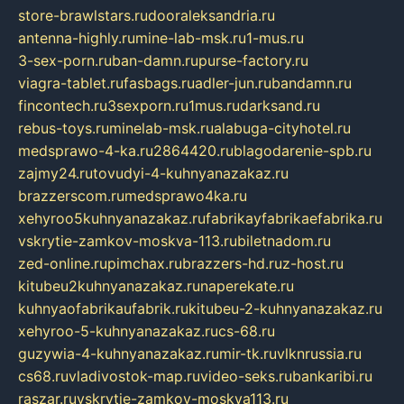
store-brawlstars.ru
dooraleksandria.ru
antenna-highly.ru
mine-lab-msk.ru
1-mus.ru
3-sex-porn.ru
ban-damn.ru
purse-factory.ru
viagra-tablet.ru
fasbags.ru
adler-jun.ru
bandamn.ru
fincontech.ru
3sexporn.ru
1mus.ru
darksand.ru
rebus-toys.ru
minelab-msk.ru
alabuga-cityhotel.ru
medsprawo-4-ka.ru
2864420.ru
blagodarenie-spb.ru
zajmy24.ru
tovudyi-4-kuhnyanazakaz.ru
brazzerscom.ru
medsprawo4ka.ru
xehyroo5kuhnyanazakaz.ru
fabrikayfabrikaefabrika.ru
vskrytie-zamkov-moskva-113.ru
biletnadom.ru
zed-online.ru
pimchax.ru
brazzers-hd.ru
z-host.ru
kitubeu2kuhnyanazakaz.ru
naperekate.ru
kuhnyaofabrikaufabrik.ru
kitubeu-2-kuhnyanazakaz.ru
xehyroo-5-kuhnyanazakaz.ru
cs-68.ru
guzywia-4-kuhnyanazakaz.ru
mir-tk.ru
vlknrussia.ru
cs68.ru
vladivostok-map.ru
video-seks.ru
bankaribi.ru
raszar.ru
vskrytie-zamkov-moskva113.ru