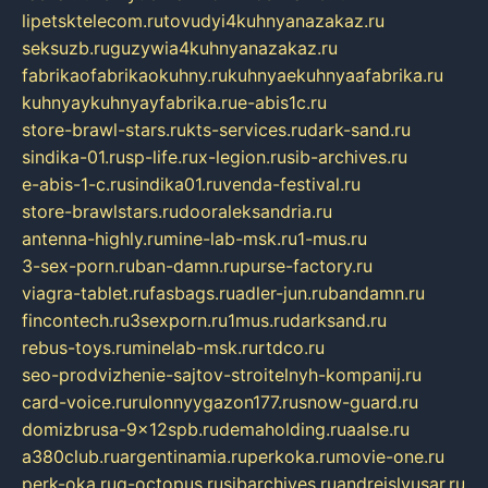
lipetsktelecom.ru
tovudyi4kuhnyanazakaz.ru
seksuzb.ru
guzywia4kuhnyanazakaz.ru
fabrikaofabrikaokuhny.ru
kuhnyaekuhnyaafabrika.ru
kuhnyaykuhnyayfabrika.ru
e-abis1c.ru
store-brawl-stars.ru
kts-services.ru
dark-sand.ru
sindika-01.ru
sp-life.ru
x-legion.ru
sib-archives.ru
e-abis-1-c.ru
sindika01.ru
venda-festival.ru
store-brawlstars.ru
dooraleksandria.ru
antenna-highly.ru
mine-lab-msk.ru
1-mus.ru
3-sex-porn.ru
ban-damn.ru
purse-factory.ru
viagra-tablet.ru
fasbags.ru
adler-jun.ru
bandamn.ru
fincontech.ru
3sexporn.ru
1mus.ru
darksand.ru
rebus-toys.ru
minelab-msk.ru
rtdco.ru
seo-prodvizhenie-sajtov-stroitelnyh-kompanij.ru
card-voice.ru
rulonnyygazon177.ru
snow-guard.ru
domizbrusa-9x12spb.ru
demaholding.ru
aalse.ru
a380club.ru
argentinamia.ru
perkoka.ru
movie-one.ru
perk-oka.ru
g-octopus.ru
sibarchives.ru
andreislyusar.ru