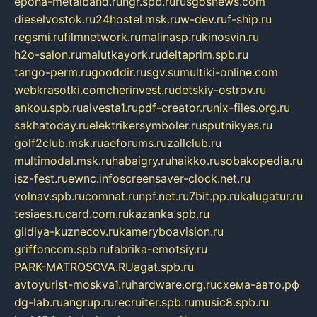
epoha-metalband.ru
ngr.spb.ru
rusgosnews.com
dieselvostok.ru
24hostel.msk.ru
w-dev.ru
f-ship.ru
regsmi.ru
filmnetwork.ru
malinasp.ru
kinosvin.ru
h2o-salon.ru
malutkayork.ru
deltaprim.spb.ru
tango-perm.ru
gooddir.ru
sgv.su
multiki-online.com
webkrasotki.com
cherinvest.ru
detskiy-ostrov.ru
ankou.spb.ru
alvesta1.ru
pdf-creator.ru
nix-files.org.ru
sakhatoday.ru
elektrikersymboler.ru
sputnikyes.ru
golf2club.msk.ru
aeforums.ru
zallclub.ru
multimodal.msk.ru
habaigry.ru
haikko.ru
sobakopedia.ru
isz-fest.ru
ewnc.info
screensaver-clock.net.ru
volnav.spb.ru
comnat.ru
npf.net.ru
7bit.pp.ru
kalugatur.ru
tesiaes.ru
card.com.ru
kazanka.spb.ru
gildiya-kuznecov.ru
kameryboavision.ru
griffoncom.spb.ru
fabrika-emotsiy.ru
PARK-MATROSOVA.RU
agat.spb.ru
avtoyurist-moskva1.ru
hardware.org.ru
схема-авто.рф
dg-lab.ru
angrup.ru
recruiter.spb.ru
music8.spb.ru