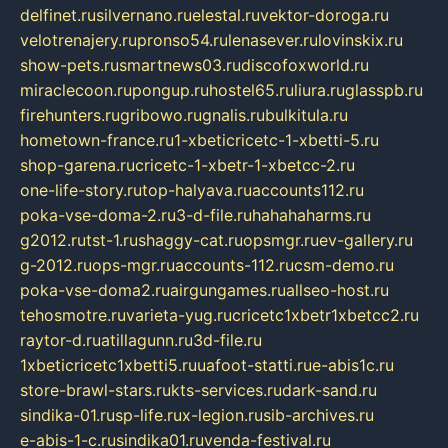
delfinet.ru
silvernano.ru
elestal.ru
vektor-doroga.ru
velotrenajery.ru
pronso54.ru
lenasever.ru
lovinskix.ru
show-pets.ru
smartnews03.ru
discofoxworld.ru
miraclecoon.ru
pongup.ru
hostel65.ru
liura.ru
glasspb.ru
firehunters.ru
gribowo.ru
gnalis.ru
bulkitula.ru
hometown-france.ru
1-xbeticricetc-1-xbetti-5.ru
shop-garena.ru
cricetc-1-xbetr-1-xbetcc-2.ru
one-life-story.ru
top-halyava.ru
accounts112.ru
poka-vse-doma-2.ru
3-d-file.ru
hahahaharms.ru
g2012.ru
tst-1.ru
shaggy-cat.ru
opsmgr.ru
ev-gallery.ru
g-2012.ru
ops-mgr.ru
accounts-112.ru
csm-demo.ru
poka-vse-doma2.ru
airgungames.ru
allseo-host.ru
tehosmotre.ru
varieta-yug.ru
cricetc1xbetr1xbetcc2.ru
raytor-d.ru
atillagunn.ru
3d-file.ru
1xbeticricetc1xbetti5.ru
uafoot-statti.ru
e-abis1c.ru
store-brawl-stars.ru
kts-services.ru
dark-sand.ru
sindika-01.ru
sp-life.ru
x-legion.ru
sib-archives.ru
e-abis-1-c.ru
sindika01.ru
venda-festival.ru