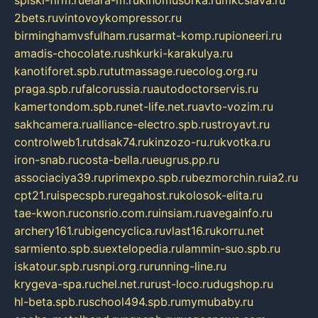
spiski-firm.ru
elara-m.ru
kinomusorka.ru
mkcslava.ru
2bets.ru
vintovoykompressor.ru
birminghamvsfulham.ru
sarmat-komp.ru
pioneeri.ru
amadis-chocolate.ru
shkurki-karakulya.ru
kanotiforet.spb.ru
tutmassage.ru
ecolog.org.ru
praga.spb.ru
falcorussia.ru
autodoctorservis.ru
kamertondom.spb.ru
net-life.net.ru
avto-vozim.ru
sakhcamera.ru
alliance-electro.spb.ru
stroyavt.ru
controlweb1.ru
tdsak74.ru
kinzozo-ru.ru
kvotka.ru
iron-snab.ru
costa-bella.ru
eugrus.pp.ru
associaciya39.ru
primexpo.spb.ru
bezmorchin.ru
ia2.ru
cpt21.ru
ispecspb.ru
regahost.ru
kolosok-elita.ru
tae-kwon.ru
consrio.com.ru
insiam.ru
avegainfo.ru
archery161.ru
bigencyclica.ru
vlast16.ru
korru.net
sarmiento.spb.su
extelopedia.ru
lammin-suo.spb.ru
iskatour.spb.ru
snpi.org.ru
running-line.ru
krygeva-spa.ru
chel.net.ru
rust-loco.ru
dugshop.ru
hl-beta.spb.ru
school494.spb.ru
mymubaby.ru