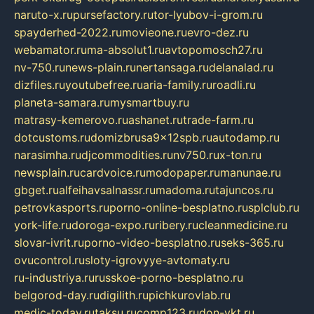
naruto-x.ru
pursefactory.ru
tor-lyubov-i-grom.ru
spayderhed-2022.ru
movieone.ru
evro-dez.ru
webamator.ru
ma-absolut1.ru
avtopomosch27.ru
nv-750.ru
news-plain.ru
nertansaga.ru
delanalad.ru
dizfiles.ru
youtubefree.ru
aria-family.ru
roadli.ru
planeta-samara.ru
mysmartbuy.ru
matrasy-kemerovo.ru
ashanet.ru
trade-farm.ru
dotcustoms.ru
domizbrusa9x12spb.ru
autodamp.ru
narasimha.ru
djcommodities.ru
nv750.ru
x-ton.ru
newsplain.ru
cardvoice.ru
modopaper.ru
manunae.ru
gbget.ru
alfeihavsalnassr.ru
madoma.ru
tajuncos.ru
petrovkasports.ru
porno-online-besplatno.ru
splclub.ru
york-life.ru
doroga-expo.ru
ribery.ru
cleanmedicine.ru
slovar-ivrit.ru
porno-video-besplatno.ru
seks-365.ru
ovucontrol.ru
sloty-igrovyye-avtomaty.ru
ru-industriya.ru
russkoe-porno-besplatno.ru
belgorod-day.ru
digilith.ru
pichkurovlab.ru
medic-today.ru
taksu.ru
comp123.ru
don-ykt.ru