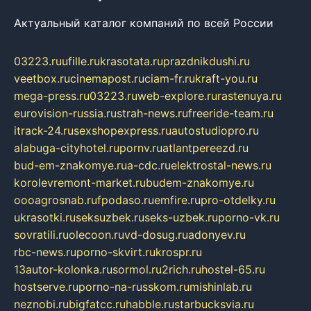
Актуальный каталог компаний по всей России
03223.ru
ufille.ru
krasotata.ru
prazdnikdushi.ru
veetbox.ru
cinemapost.ru
ciam-fr.ru
kraft-you.ru
mega-press.ru
03223.ru
web-explore.ru
rastenuya.ru
eurovision-russia.ru
strah-news.ru
freeride-team.ru
itrack-24.ru
sexshopexpress.ru
autostudiopro.ru
alabuga-cityhotel.ru
pornv.ru
atlantpereezd.ru
bud-em-znakomye.ru
a-cdc.ru
elektrostal-news.ru
korolevremont-market.ru
budem-znakomye.ru
oooagrosnab.ru
fpodaso.ru
emfire.ru
pro-otdelky.ru
ukrasotki.ru
seksuzbek.ru
seks-uzbek.ru
porno-vk.ru
sovratili.ru
olecoon.ru
vd-dosug.ru
adonyev.ru
rbc-news.ru
porno-skvirt.ru
krospr.ru
13autor-kolonka.ru
sormol.ru
2rich.ru
hostel-65.ru
hostserve.ru
porno-na-russkom.ru
mishinlab.ru
neznobi.ru
bigfatcc.ru
habble.ru
starbucksvia.ru