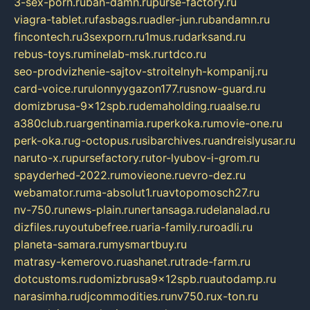
3-sex-porn.ru
ban-damn.ru
purse-factory.ru
viagra-tablet.ru
fasbags.ru
adler-jun.ru
bandamn.ru
fincontech.ru
3sexporn.ru
1mus.ru
darksand.ru
rebus-toys.ru
minelab-msk.ru
rtdco.ru
seo-prodvizhenie-sajtov-stroitelnyh-kompanij.ru
card-voice.ru
rulonnyygazon177.ru
snow-guard.ru
domizbrusa-9x12spb.ru
demaholding.ru
aalse.ru
a380club.ru
argentinamia.ru
perkoka.ru
movie-one.ru
perk-oka.ru
g-octopus.ru
sibarchives.ru
andreislyusar.ru
naruto-x.ru
pursefactory.ru
tor-lyubov-i-grom.ru
spayderhed-2022.ru
movieone.ru
evro-dez.ru
webamator.ru
ma-absolut1.ru
avtopomosch27.ru
nv-750.ru
news-plain.ru
nertansaga.ru
delanalad.ru
dizfiles.ru
youtubefree.ru
aria-family.ru
roadli.ru
planeta-samara.ru
mysmartbuy.ru
matrasy-kemerovo.ru
ashanet.ru
trade-farm.ru
dotcustoms.ru
domizbrusa9x12spb.ru
autodamp.ru
narasimha.ru
djcommodities.ru
nv750.ru
x-ton.ru