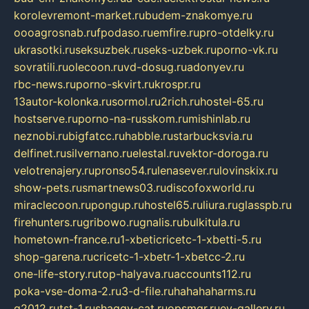
korolevremont-market.ru
budem-znakomye.ru
oooagrosnab.ru
fpodaso.ru
emfire.ru
pro-otdelky.ru
ukrasotki.ru
seksuzbek.ru
seks-uzbek.ru
porno-vk.ru
sovratili.ru
olecoon.ru
vd-dosug.ru
adonyev.ru
rbc-news.ru
porno-skvirt.ru
krospr.ru
13autor-kolonka.ru
sormol.ru
2rich.ru
hostel-65.ru
hostserve.ru
porno-na-russkom.ru
mishinlab.ru
neznobi.ru
bigfatcc.ru
habble.ru
starbucksvia.ru
delfinet.ru
silvernano.ru
elestal.ru
vektor-doroga.ru
velotrenajery.ru
pronso54.ru
lenasever.ru
lovinskix.ru
show-pets.ru
smartnews03.ru
discofoxworld.ru
miraclecoon.ru
pongup.ru
hostel65.ru
liura.ru
glasspb.ru
firehunters.ru
gribowo.ru
gnalis.ru
bulkitula.ru
hometown-france.ru
1-xbeticricetc-1-xbetti-5.ru
shop-garena.ru
cricetc-1-xbetr-1-xbetcc-2.ru
one-life-story.ru
top-halyava.ru
accounts112.ru
poka-vse-doma-2.ru
3-d-file.ru
hahahaharms.ru
g2012.ru
tst-1.ru
shaggy-cat.ru
opsmgr.ru
ev-gallery.ru