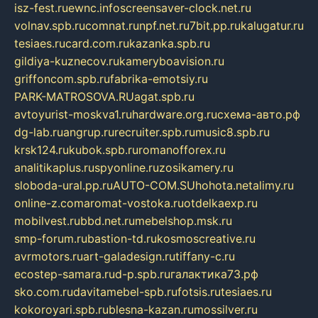
isz-fest.ru
ewnc.info
screensaver-clock.net.ru
volnav.spb.ru
comnat.ru
npf.net.ru
7bit.pp.ru
kalugatur.ru
tesiaes.ru
card.com.ru
kazanka.spb.ru
gildiya-kuznecov.ru
kameryboavision.ru
griffoncom.spb.ru
fabrika-emotsiy.ru
PARK-MATROSOVA.RU
agat.spb.ru
avtoyurist-moskva1.ru
hardware.org.ru
схема-авто.рф
dg-lab.ru
angrup.ru
recruiter.spb.ru
music8.spb.ru
krsk124.ru
kubok.spb.ru
romanofforex.ru
analitikaplus.ru
spyonline.ru
zosikamery.ru
sloboda-ural.pp.ru
AUTO-COM.SU
hohota.net
alimy.ru
online-z.com
aromat-vostoka.ru
otdelkaexp.ru
mobilvest.ru
bbd.net.ru
mebelshop.msk.ru
smp-forum.ru
bastion-td.ru
kosmoscreative.ru
avrmotors.ru
art-galadesign.ru
tiffany-c.ru
ecostep-samara.ru
d-p.spb.ru
галактика73.рф
sko.com.ru
davitamebel-spb.ru
fotsis.ru
tesiaes.ru
kokoroyari.spb.ru
blesna-kazan.ru
mossilver.ru