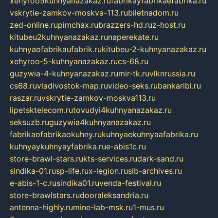
xehyroo5kuhnyanazakaz.ru
fabrikayfabrikaefabrika.ru
vskrytie-zamkov-moskva-113.ru
biletnadom.ru
zed-online.ru
pimchax.ru
brazzers-hd.ru
z-host.ru
kitubeu2kuhnyanazakaz.ru
naperekate.ru
kuhnyaofabrikaufabrik.ru
kitubeu-2-kuhnyanazakaz.ru
xehyroo-5-kuhnyanazakaz.ru
cs-68.ru
guzywia-4-kuhnyanazakaz.ru
mir-tk.ru
vlknrussia.ru
cs68.ru
vladivostok-map.ru
video-seks.ru
bankaribi.ru
raszar.ru
vskrytie-zamkov-moskva113.ru
lipetsktelecom.ru
tovudyi4kuhnyanazakaz.ru
seksuzb.ru
guzywia4kuhnyanazakaz.ru
fabrikaofabrikaokuhny.ru
kuhnyaekuhnyaafabrika.ru
kuhnyaykuhnyayfabrika.ru
e-abis1c.ru
store-brawl-stars.ru
kts-services.ru
dark-sand.ru
sindika-01.ru
sp-life.ru
x-legion.ru
sib-archives.ru
e-abis-1-c.ru
sindika01.ru
venda-festival.ru
store-brawlstars.ru
dooraleksandria.ru
antenna-highly.ru
mine-lab-msk.ru
1-mus.ru