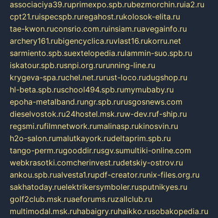
associaciya39.ru
primexpo.spb.ru
bezmorchin.ru
ia2.ru
cpt21.ru
ispecspb.ru
regahost.ru
kolosok-elita.ru
tae-kwon.ru
consrio.com.ru
insiam.ru
avegainfo.ru
archery161.ru
bigencyclica.ru
vlast16.ru
korru.net
sarmiento.spb.su
extelopedia.ru
lammin-suo.spb.ru
iskatour.spb.ru
snpi.org.ru
running-line.ru
krygeva-spa.ru
chel.net.ru
rust-loco.ru
dugshop.ru
hl-beta.spb.ru
school494.spb.ru
mymubaby.ru
epoha-metalband.ru
ngr.spb.ru
rusgosnews.com
dieselvostok.ru
24hostel.msk.ru
w-dev.ru
f-ship.ru
regsmi.ru
filmnetwork.ru
malinasp.ru
kinosvin.ru
h2o-salon.ru
malutkayork.ru
deltaprim.spb.ru
tango-perm.ru
gooddir.ru
sgv.su
multiki-online.com
webkrasotki.com
cherinvest.ru
detskiy-ostrov.ru
ankou.spb.ru
alvesta1.ru
pdf-creator.ru
nix-files.org.ru
sakhatoday.ru
elektrikersymboler.ru
sputnikyes.ru
golf2club.msk.ru
aeforums.ru
zallclub.ru
multimodal.msk.ru
habaigry.ru
haikko.ru
sobakopedia.ru