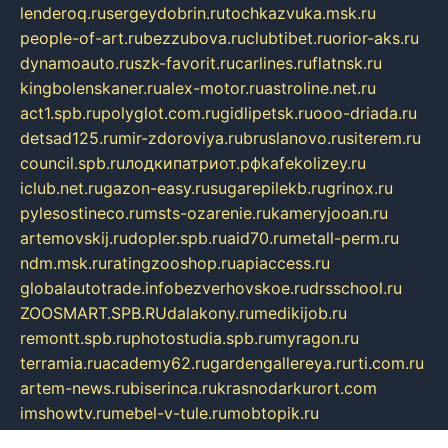
lenderoq.ru
sergeydobrin.ru
tochkazvuka.msk.ru
people-of-art.ru
bezzubova.ru
clubtibet.ru
orior-aks.ru
dynamoauto.ru
szk-favorit.ru
carlines.ru
flatnsk.ru
kingbolenskaner.ru
alex-motor.ru
astroline.net.ru
act1.spb.ru
polyglot.com.ru
gidlipetsk.ru
ooo-driada.ru
detsad125.ru
mir-zdoroviya.ru
bruslanovo.ru
siterem.ru
council.spb.ru
лодкипатриот.рф
kafekolizey.ru
iclub.net.ru
gazon-easy.ru
sugarepilekb.ru
grinox.ru
pylesostineco.ru
msts-ozarenie.ru
kameryjooan.ru
artemovskij.ru
dopler.spb.ru
aid70.ru
metall-perm.ru
ndm.msk.ru
ratingzooshop.ru
apiaccess.ru
globalautotrade.info
bezverhovskoe.ru
drsschool.ru
ZOOSMART.SPB.RU
dalakony.ru
medikijob.ru
remontt.spb.ru
photostudia.spb.ru
myragon.ru
terramia.ru
academy62.ru
gardengallereya.ru
rti.com.ru
artem-news.ru
biserinca.ru
krasnodarkurort.com
imshowtv.ru
mebel-v-tule.ru
mobtopik.ru
pcsecurity.net.ru
tool-sib.ru
multimetrunit.ru
sp-tour.ru