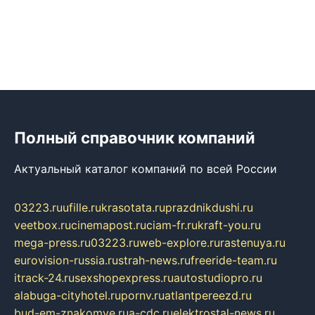
Полный справочник компаний
Актуальный каталог компаний по всей России
03223.ru
ufille.ru
krasotata.ru
prazdnikdushi.ru
veetbox.ru
cinemapost.ru
ciam-fr.ru
kraft-you.ru
mega-press.ru
03223.ru
web-explore.ru
rastenuya.ru
eurovision-russia.ru
strah-news.ru
freeride-team.ru
itrack-24.ru
sexshopexpress.ru
autostudiopro.ru
alabuga-cityhotel.ru
pornv.ru
atlantpereezd.ru
bud-em-znakomye.ru
a-cdc.ru
elektrostal-news.ru