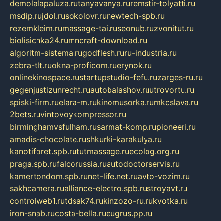
demolalapaluza.ru
tanyavanya.ru
remstir-tolyatti.ru
msdip.ru
jdol.ru
sokolovr.ru
newtech-spb.ru
rezemkleim.ru
massage-tai.ru
seonub.ru
zvonitut.ru
biolisichka24.ru
mncraft-download.ru
algoritm-sistema.ru
godflesh.ru
ru-industria.ru
zebra-tlt.ru
okna-proficom.ru
erynok.ru
onlinekinospace.ru
startupstudio-fefu.ru
zarges-ru.ru
gegenjustizunrecht.ru
autobalashov.ru
utrovortu.ru
spiski-firm.ru
elara-m.ru
kinomusorka.ru
mkcslava.ru
2bets.ru
vintovoykompressor.ru
birminghamvsfulham.ru
sarmat-komp.ru
pioneeri.ru
amadis-chocolate.ru
shkurki-karakulya.ru
kanotiforet.spb.ru
tutmassage.ru
ecolog.org.ru
praga.spb.ru
falcorussia.ru
autodoctorservis.ru
kamertondom.spb.ru
net-life.net.ru
avto-vozim.ru
sakhcamera.ru
alliance-electro.spb.ru
stroyavt.ru
controlweb1.ru
tdsak74.ru
kinzozo-ru.ru
kvotka.ru
iron-snab.ru
costa-bella.ru
eugrus.pp.ru