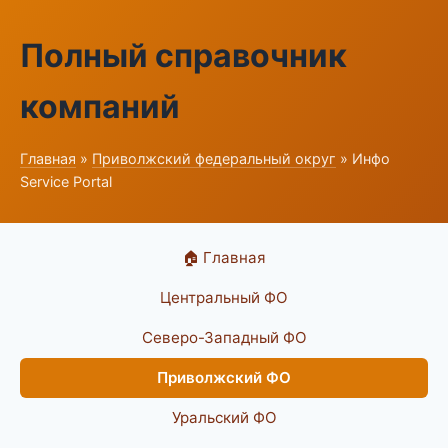
Полный справочник
компаний
Главная
»
Приволжский федеральный округ
» Инфо
Service Portal
🏠 Главная
Центральный ФО
Северо-Западный ФО
Приволжский ФО
Уральский ФО