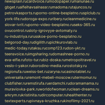
newsplain.ru
cardvoice.ru
modopaper.ru
manunae.ru
gbget.ru
alfeihavsalnassr.ru
madoma.ru
tajuncos.ru
petrovkasports.ru
porno-online-besplatno.ru
splclub.ru
york-life.ru
doroga-expo.ru
ribery.ru
cleanmedicine.ru
slovar-ivrit.ru
porno-video-besplatno.ru
seks-365.ru
ovucontrol.ru
sloty-igrovyye-avtomaty.ru
ru-industriya.ru
russkoe-porno-besplatno.ru
belgorod-day.ru
digilith.ru
pichkurovlab.ru
medic-today.ru
taksu.ru
comp123.ru
don-ykt.ru
teensvoice.ru
imgsharing.ru
domashnee-porno.ru
eva-elfie.ru
foto-tur.ru
biz-doska.ru
metropoltravel.ru
veslo-i-yakor.ru
borodino-media.ru
rostotsky.ru
regionufa.ru
weiss-bet.ru
zaryna.ru
casinotablet.ru
universalia.ru
remont-mebeli-moscow.ru
termomur.ru
clubfisher.ru
remstirufa.ru
erdamchi.ru
doramamama.ru
muraviovka-park.ru
worldofwoman.ru
clean-dreams.ru
arkrym.ru
kristinita.ru
dircomputer.ru
healthenter.ru
textexperts.ru
pivnaya-kruzhka.ru
kinofilmy-2021.ru