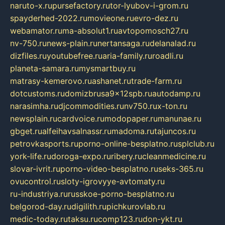
naruto-x.ru
pursefactory.ru
tor-lyubov-i-grom.ru
spayderhed-2022.ru
movieone.ru
evro-dez.ru
webamator.ru
ma-absolut1.ru
avtopomosch27.ru
nv-750.ru
news-plain.ru
nertansaga.ru
delanalad.ru
dizfiles.ru
youtubefree.ru
aria-family.ru
roadli.ru
planeta-samara.ru
mysmartbuy.ru
matrasy-kemerovo.ru
ashanet.ru
trade-farm.ru
dotcustoms.ru
domizbrusa9x12spb.ru
autodamp.ru
narasimha.ru
djcommodities.ru
nv750.ru
x-ton.ru
newsplain.ru
cardvoice.ru
modopaper.ru
manunae.ru
gbget.ru
alfeihavsalnassr.ru
madoma.ru
tajuncos.ru
petrovkasports.ru
porno-online-besplatno.ru
splclub.ru
york-life.ru
doroga-expo.ru
ribery.ru
cleanmedicine.ru
slovar-ivrit.ru
porno-video-besplatno.ru
seks-365.ru
ovucontrol.ru
sloty-igrovyye-avtomaty.ru
ru-industriya.ru
russkoe-porno-besplatno.ru
belgorod-day.ru
digilith.ru
pichkurovlab.ru
medic-today.ru
taksu.ru
comp123.ru
don-ykt.ru