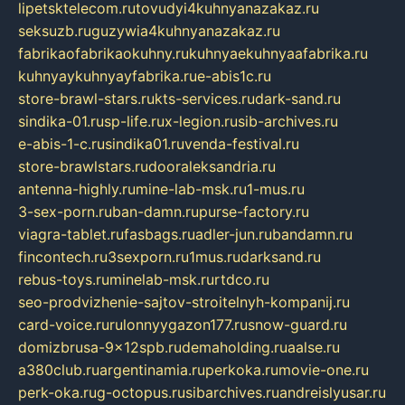
lipetsktelecom.ru
tovudyi4kuhnyanazakaz.ru
seksuzb.ru
guzywia4kuhnyanazakaz.ru
fabrikaofabrikaokuhny.ru
kuhnyaekuhnyaafabrika.ru
kuhnyaykuhnyayfabrika.ru
e-abis1c.ru
store-brawl-stars.ru
kts-services.ru
dark-sand.ru
sindika-01.ru
sp-life.ru
x-legion.ru
sib-archives.ru
e-abis-1-c.ru
sindika01.ru
venda-festival.ru
store-brawlstars.ru
dooraleksandria.ru
antenna-highly.ru
mine-lab-msk.ru
1-mus.ru
3-sex-porn.ru
ban-damn.ru
purse-factory.ru
viagra-tablet.ru
fasbags.ru
adler-jun.ru
bandamn.ru
fincontech.ru
3sexporn.ru
1mus.ru
darksand.ru
rebus-toys.ru
minelab-msk.ru
rtdco.ru
seo-prodvizhenie-sajtov-stroitelnyh-kompanij.ru
card-voice.ru
rulonnyygazon177.ru
snow-guard.ru
domizbrusa-9x12spb.ru
demaholding.ru
aalse.ru
a380club.ru
argentinamia.ru
perkoka.ru
movie-one.ru
perk-oka.ru
g-octopus.ru
sibarchives.ru
andreislyusar.ru