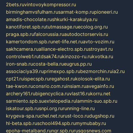
2bets.ru
vintovoykompressor.ru
birminghamvsfulham.ru
sarmat-komp.ru
pioneeri.ru
amadis-chocolate.ru
shkurki-karakulya.ru
kanotiforet.spb.ru
tutmassage.ru
ecolog.org.ru
praga.spb.ru
falcorussia.ru
autodoctorservis.ru
kamertondom.spb.ru
net-life.net.ru
avto-vozim.ru
sakhcamera.ru
alliance-electro.spb.ru
stroyavt.ru
controlweb1.ru
tdsak74.ru
kinzozo-ru.ru
kvotka.ru
iron-snab.ru
costa-bella.ru
eugrus.pp.ru
associaciya39.ru
primexpo.spb.ru
bezmorchin.ru
ia2.ru
cpt21.ru
ispecspb.ru
regahost.ru
kolosok-elita.ru
tae-kwon.ru
consrio.com.ru
insiam.ru
avegainfo.ru
archery161.ru
bigencyclica.ru
vlast16.ru
korru.net
sarmiento.spb.su
extelopedia.ru
lammin-suo.spb.ru
iskatour.spb.ru
snpi.org.ru
running-line.ru
krygeva-spa.ru
chel.net.ru
rust-loco.ru
dugshop.ru
hl-beta.spb.ru
school494.spb.ru
mymubaby.ru
epoha-metalband.ru
ngr.spb.ru
rusgosnews.com