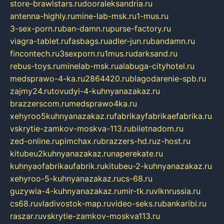
store-brawlstars.ru
dooraleksandria.ru
antenna-highly.ru
mine-lab-msk.ru
1-mus.ru
3-sex-porn.ru
ban-damn.ru
purse-factory.ru
viagra-tablet.ru
fasbags.ru
adler-jun.ru
bandamn.ru
fincontech.ru
3sexporn.ru
1mus.ru
darksand.ru
rebus-toys.ru
minelab-msk.ru
alabuga-cityhotel.ru
medsprawo-4-ka.ru
2864420.ru
blagodarenie-spb.ru
zajmy24.ru
tovudyi-4-kuhnyanazakaz.ru
brazzerscom.ru
medsprawo4ka.ru
xehyroo5kuhnyanazakaz.ru
fabrikayfabrikaefabrika.ru
vskrytie-zamkov-moskva-113.ru
biletnadom.ru
zed-online.ru
pimchax.ru
brazzers-hd.ru
z-host.ru
kitubeu2kuhnyanazakaz.ru
naperekate.ru
kuhnyaofabrikaufabrik.ru
kitubeu-2-kuhnyanazakaz.ru
xehyroo-5-kuhnyanazakaz.ru
cs-68.ru
guzywia-4-kuhnyanazakaz.ru
mir-tk.ru
vlknrussia.ru
cs68.ru
vladivostok-map.ru
video-seks.ru
bankaribi.ru
raszar.ru
vskrytie-zamkov-moskva113.ru