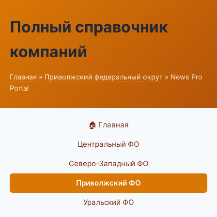
Полный справочник
компаний
Главная
»
Приволжский федеральный округ
» News Pro
Portal
🏠 Главная
Центральный ФО
Северо-Западный ФО
Приволжский ФО
Уральский ФО