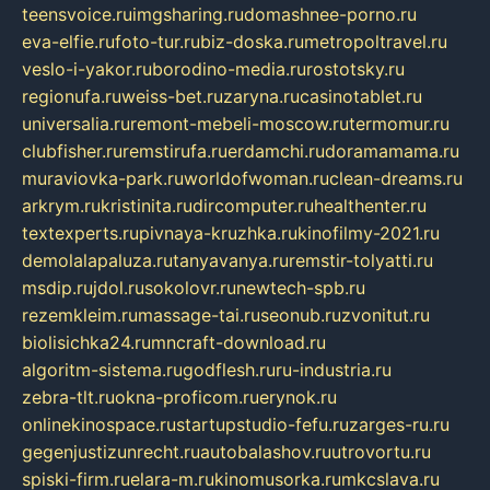
teensvoice.ru
imgsharing.ru
domashnee-porno.ru
eva-elfie.ru
foto-tur.ru
biz-doska.ru
metropoltravel.ru
veslo-i-yakor.ru
borodino-media.ru
rostotsky.ru
regionufa.ru
weiss-bet.ru
zaryna.ru
casinotablet.ru
universalia.ru
remont-mebeli-moscow.ru
termomur.ru
clubfisher.ru
remstirufa.ru
erdamchi.ru
doramamama.ru
muraviovka-park.ru
worldofwoman.ru
clean-dreams.ru
arkrym.ru
kristinita.ru
dircomputer.ru
healthenter.ru
textexperts.ru
pivnaya-kruzhka.ru
kinofilmy-2021.ru
demolalapaluza.ru
tanyavanya.ru
remstir-tolyatti.ru
msdip.ru
jdol.ru
sokolovr.ru
newtech-spb.ru
rezemkleim.ru
massage-tai.ru
seonub.ru
zvonitut.ru
biolisichka24.ru
mncraft-download.ru
algoritm-sistema.ru
godflesh.ru
ru-industria.ru
zebra-tlt.ru
okna-proficom.ru
erynok.ru
onlinekinospace.ru
startupstudio-fefu.ru
zarges-ru.ru
gegenjustizunrecht.ru
autobalashov.ru
utrovortu.ru
spiski-firm.ru
elara-m.ru
kinomusorka.ru
mkcslava.ru