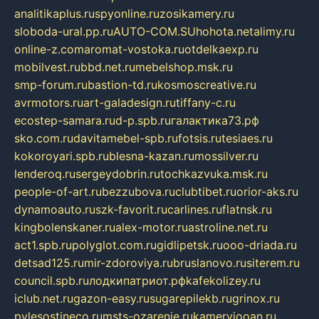
analitikaplus.ru
spyonline.ru
zosikamery.ru
sloboda-ural.pp.ru
AUTO-COM.SU
hohota.net
alimy.ru
online-z.com
aromat-vostoka.ru
otdelkaexp.ru
mobilvest.ru
bbd.net.ru
mebelshop.msk.ru
smp-forum.ru
bastion-td.ru
kosmoscreative.ru
avrmotors.ru
art-galadesign.ru
tiffany-c.ru
ecostep-samara.ru
d-p.spb.ru
галактика73.рф
sko.com.ru
davitamebel-spb.ru
fotsis.ru
tesiaes.ru
kokoroyari.spb.ru
blesna-kazan.ru
mossilver.ru
lenderoq.ru
sergeydobrin.ru
tochkazvuka.msk.ru
people-of-art.ru
bezzubova.ru
clubtibet.ru
orior-aks.ru
dynamoauto.ru
szk-favorit.ru
carlines.ru
flatnsk.ru
kingbolenskaner.ru
alex-motor.ru
astroline.net.ru
act1.spb.ru
polyglot.com.ru
gidlipetsk.ru
ooo-driada.ru
detsad125.ru
mir-zdoroviya.ru
bruslanovo.ru
siterem.ru
council.spb.ru
лодкипатриот.рф
kafekolizey.ru
iclub.net.ru
gazon-easy.ru
sugarepilekb.ru
grinox.ru
pylesostineco.ru
msts-ozarenie.ru
kameryjooan.ru