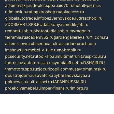
artemovskij.ru
dopler.spb.ru
aid70.ru
metall-perm.ru
ndm.msk.ru
ratingzooshop.ru
apiaccess.ru
globalautotrade.info
bezverhovskoe.ru
drsschool.ru
ZOOSMART.SPB.RU
dalakony.ru
medikijob.ru
remontt.spb.ru
photostudia.spb.ru
myragon.ru
terramia.ru
academy62.ru
gardengallereya.ru
rti.com.ru
artem-news.ru
biserinca.ru
krasnodarkurort.com
imshowtv.ru
mebel-v-tule.ru
mobtopik.ru
pcsecurity.net.ru
tool-sib.ru
multimetrunit.ru
sp-tour.ru
fan-cs.ru
santeh-russia.ru
symbian9.net.ru
DSHAIR.RU
tmmotors.spb.ru
xjocuricopii.com
musavtomat.msk.ru
obustrojdom.ru
sovetcik.ru
ybaranovskaya.ru
ppknews.ru
cult-alshei.ru
JAPANRUSSIA.RU
proekciyamebel.ru
imper-finans.ru
rim.org.ru
glamourai.ru
brassminus.ru
zabor-pro.ru
ftn.pp.ru
dorogoe58.ru
laimengpacker.ru
kuzova-zapchasti.ru
sageerp.ru
taxodrom.ru
dsrazvitie.ru
hardcity.net.ru
ratinghomegames.ru
topservice25.ru
gubernyan.ru