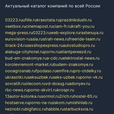
Актуальный каталог компаний по всей России
03223.ru
ufille.ru
krasotata.ru
prazdnikdushi.ru
veetbox.ru
cinemapost.ru
ciam-fr.ru
kraft-you.ru
mega-press.ru
03223.ru
web-explore.ru
rastenuya.ru
eurovision-russia.ru
strah-news.ru
freeride-team.ru
itrack-24.ru
sexshopexpress.ru
autostudiopro.ru
alabuga-cityhotel.ru
pornv.ru
atlantpereezd.ru
bud-em-znakomye.ru
a-cdc.ru
elektrostal-news.ru
korolevremont-market.ru
budem-znakomye.ru
oooagrosnab.ru
fpodaso.ru
emfire.ru
pro-otdelky.ru
ukrasotki.ru
seksuzbek.ru
seks-uzbek.ru
porno-vk.ru
sovratili.ru
olecoon.ru
vd-dosug.ru
adonyev.ru
rbc-news.ru
porno-skvirt.ru
krospr.ru
13autor-kolonka.ru
sormol.ru
2rich.ru
hostel-65.ru
hostserve.ru
porno-na-russkom.ru
mishinlab.ru
neznobi.ru
bigfatcc.ru
habble.ru
starbucksvia.ru