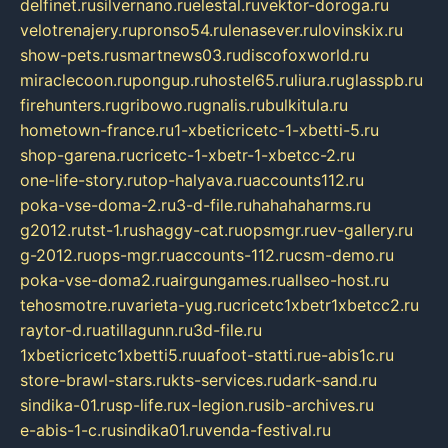
delfinet.ru
silvernano.ru
elestal.ru
vektor-doroga.ru
velotrenajery.ru
pronso54.ru
lenasever.ru
lovinskix.ru
show-pets.ru
smartnews03.ru
discofoxworld.ru
miraclecoon.ru
pongup.ru
hostel65.ru
liura.ru
glasspb.ru
firehunters.ru
gribowo.ru
gnalis.ru
bulkitula.ru
hometown-france.ru
1-xbeticricetc-1-xbetti-5.ru
shop-garena.ru
cricetc-1-xbetr-1-xbetcc-2.ru
one-life-story.ru
top-halyava.ru
accounts112.ru
poka-vse-doma-2.ru
3-d-file.ru
hahahaharms.ru
g2012.ru
tst-1.ru
shaggy-cat.ru
opsmgr.ru
ev-gallery.ru
g-2012.ru
ops-mgr.ru
accounts-112.ru
csm-demo.ru
poka-vse-doma2.ru
airgungames.ru
allseo-host.ru
tehosmotre.ru
varieta-yug.ru
cricetc1xbetr1xbetcc2.ru
raytor-d.ru
atillagunn.ru
3d-file.ru
1xbeticricetc1xbetti5.ru
uafoot-statti.ru
e-abis1c.ru
store-brawl-stars.ru
kts-services.ru
dark-sand.ru
sindika-01.ru
sp-life.ru
x-legion.ru
sib-archives.ru
e-abis-1-c.ru
sindika01.ru
venda-festival.ru