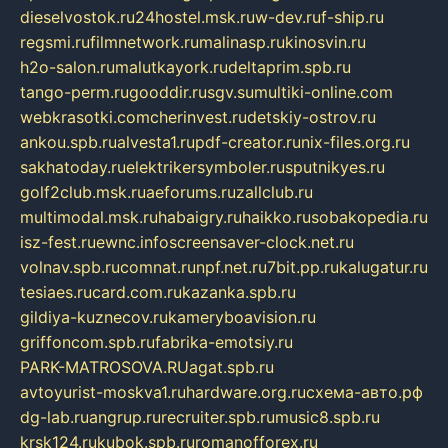
dieselvostok.ru
24hostel.msk.ru
w-dev.ru
f-ship.ru
regsmi.ru
filmnetwork.ru
malinasp.ru
kinosvin.ru
h2o-salon.ru
malutkayork.ru
deltaprim.spb.ru
tango-perm.ru
gooddir.ru
sgv.su
multiki-online.com
webkrasotki.com
cherinvest.ru
detskiy-ostrov.ru
ankou.spb.ru
alvesta1.ru
pdf-creator.ru
nix-files.org.ru
sakhatoday.ru
elektrikersymboler.ru
sputnikyes.ru
golf2club.msk.ru
aeforums.ru
zallclub.ru
multimodal.msk.ru
habaigry.ru
haikko.ru
sobakopedia.ru
isz-fest.ru
ewnc.info
screensaver-clock.net.ru
volnav.spb.ru
comnat.ru
npf.net.ru
7bit.pp.ru
kalugatur.ru
tesiaes.ru
card.com.ru
kazanka.spb.ru
gildiya-kuznecov.ru
kameryboavision.ru
griffoncom.spb.ru
fabrika-emotsiy.ru
PARK-MATROSOVA.RU
agat.spb.ru
avtoyurist-moskva1.ru
hardware.org.ru
схема-авто.рф
dg-lab.ru
angrup.ru
recruiter.spb.ru
music8.spb.ru
krsk124.ru
kubok.spb.ru
romanofforex.ru