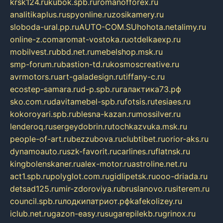
krsk124.ru
kubok.spb.ru
romanofforex.ru
analitikaplus.ru
spyonline.ru
zosikamery.ru
sloboda-ural.pp.ru
AUTO-COM.SU
hohota.net
alimy.ru
online-z.com
aromat-vostoka.ru
otdelkaexp.ru
mobilvest.ru
bbd.net.ru
mebelshop.msk.ru
smp-forum.ru
bastion-td.ru
kosmoscreative.ru
avrmotors.ru
art-galadesign.ru
tiffany-c.ru
ecostep-samara.ru
d-p.spb.ru
галактика73.рф
sko.com.ru
davitamebel-spb.ru
fotsis.ru
tesiaes.ru
kokoroyari.spb.ru
blesna-kazan.ru
mossilver.ru
lenderoq.ru
sergeydobrin.ru
tochkazvuka.msk.ru
people-of-art.ru
bezzubova.ru
clubtibet.ru
orior-aks.ru
dynamoauto.ru
szk-favorit.ru
carlines.ru
flatnsk.ru
kingbolenskaner.ru
alex-motor.ru
astroline.net.ru
act1.spb.ru
polyglot.com.ru
gidlipetsk.ru
ooo-driada.ru
detsad125.ru
mir-zdoroviya.ru
bruslanovo.ru
siterem.ru
council.spb.ru
лодкипатриот.рф
kafekolizey.ru
iclub.net.ru
gazon-easy.ru
sugarepilekb.ru
grinox.ru