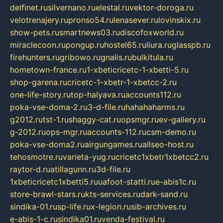
delfinet.ru
silvernano.ru
elestal.ru
vektor-doroga.ru
velotrenajery.ru
pronso54.ru
lenasever.ru
lovinskix.ru
show-pets.ru
smartnews03.ru
discofoxworld.ru
miraclecoon.ru
pongup.ru
hostel65.ru
liura.ru
glasspb.ru
firehunters.ru
gribowo.ru
gnalis.ru
bulkitula.ru
hometown-france.ru
1-xbeticricetc-1-xbetti-5.ru
shop-garena.ru
cricetc-1-xbetr-1-xbetcc-2.ru
one-life-story.ru
top-halyava.ru
accounts112.ru
poka-vse-doma-2.ru
3-d-file.ru
hahahaharms.ru
g2012.ru
tst-1.ru
shaggy-cat.ru
opsmgr.ru
ev-gallery.ru
g-2012.ru
ops-mgr.ru
accounts-112.ru
csm-demo.ru
poka-vse-doma2.ru
airgungames.ru
allseo-host.ru
tehosmotre.ru
varieta-yug.ru
cricetc1xbetr1xbetcc2.ru
raytor-d.ru
atillagunn.ru
3d-file.ru
1xbeticricetc1xbetti5.ru
uafoot-statti.ru
e-abis1c.ru
store-brawl-stars.ru
kts-services.ru
dark-sand.ru
sindika-01.ru
sp-life.ru
x-legion.ru
sib-archives.ru
e-abis-1-c.ru
sindika01.ru
venda-festival.ru