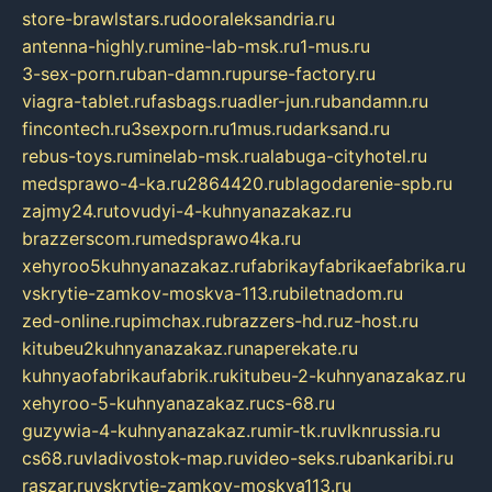
store-brawlstars.ru
dooraleksandria.ru
antenna-highly.ru
mine-lab-msk.ru
1-mus.ru
3-sex-porn.ru
ban-damn.ru
purse-factory.ru
viagra-tablet.ru
fasbags.ru
adler-jun.ru
bandamn.ru
fincontech.ru
3sexporn.ru
1mus.ru
darksand.ru
rebus-toys.ru
minelab-msk.ru
alabuga-cityhotel.ru
medsprawo-4-ka.ru
2864420.ru
blagodarenie-spb.ru
zajmy24.ru
tovudyi-4-kuhnyanazakaz.ru
brazzerscom.ru
medsprawo4ka.ru
xehyroo5kuhnyanazakaz.ru
fabrikayfabrikaefabrika.ru
vskrytie-zamkov-moskva-113.ru
biletnadom.ru
zed-online.ru
pimchax.ru
brazzers-hd.ru
z-host.ru
kitubeu2kuhnyanazakaz.ru
naperekate.ru
kuhnyaofabrikaufabrik.ru
kitubeu-2-kuhnyanazakaz.ru
xehyroo-5-kuhnyanazakaz.ru
cs-68.ru
guzywia-4-kuhnyanazakaz.ru
mir-tk.ru
vlknrussia.ru
cs68.ru
vladivostok-map.ru
video-seks.ru
bankaribi.ru
raszar.ru
vskrytie-zamkov-moskva113.ru