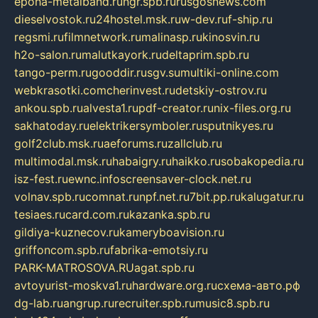
epoha-metalband.ru
ngr.spb.ru
rusgosnews.com
dieselvostok.ru
24hostel.msk.ru
w-dev.ru
f-ship.ru
regsmi.ru
filmnetwork.ru
malinasp.ru
kinosvin.ru
h2o-salon.ru
malutkayork.ru
deltaprim.spb.ru
tango-perm.ru
gooddir.ru
sgv.su
multiki-online.com
webkrasotki.com
cherinvest.ru
detskiy-ostrov.ru
ankou.spb.ru
alvesta1.ru
pdf-creator.ru
nix-files.org.ru
sakhatoday.ru
elektrikersymboler.ru
sputnikyes.ru
golf2club.msk.ru
aeforums.ru
zallclub.ru
multimodal.msk.ru
habaigry.ru
haikko.ru
sobakopedia.ru
isz-fest.ru
ewnc.info
screensaver-clock.net.ru
volnav.spb.ru
comnat.ru
npf.net.ru
7bit.pp.ru
kalugatur.ru
tesiaes.ru
card.com.ru
kazanka.spb.ru
gildiya-kuznecov.ru
kameryboavision.ru
griffoncom.spb.ru
fabrika-emotsiy.ru
PARK-MATROSOVA.RU
agat.spb.ru
avtoyurist-moskva1.ru
hardware.org.ru
схема-авто.рф
dg-lab.ru
angrup.ru
recruiter.spb.ru
music8.spb.ru