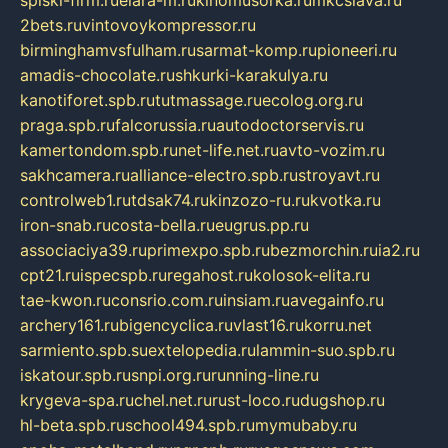
2bets.ru
vintovoykompressor.ru
birminghamvsfulham.ru
sarmat-komp.ru
pioneeri.ru
amadis-chocolate.ru
shkurki-karakulya.ru
kanotiforet.spb.ru
tutmassage.ru
ecolog.org.ru
praga.spb.ru
falcorussia.ru
autodoctorservis.ru
kamertondom.spb.ru
net-life.net.ru
avto-vozim.ru
sakhcamera.ru
alliance-electro.spb.ru
stroyavt.ru
controlweb1.ru
tdsak74.ru
kinzozo-ru.ru
kvotka.ru
iron-snab.ru
costa-bella.ru
eugrus.pp.ru
associaciya39.ru
primexpo.spb.ru
bezmorchin.ru
ia2.ru
cpt21.ru
ispecspb.ru
regahost.ru
kolosok-elita.ru
tae-kwon.ru
consrio.com.ru
insiam.ru
avegainfo.ru
archery161.ru
bigencyclica.ru
vlast16.ru
korru.net
sarmiento.spb.su
extelopedia.ru
lammin-suo.spb.ru
iskatour.spb.ru
snpi.org.ru
running-line.ru
krygeva-spa.ru
chel.net.ru
rust-loco.ru
dugshop.ru
hl-beta.spb.ru
school494.spb.ru
mymubaby.ru