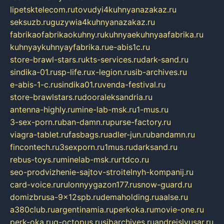
lipetsktelecom.ru
tovudyi4kuhnyanazakaz.ru
seksuzb.ru
guzywia4kuhnyanazakaz.ru
fabrikaofabrikaokuhny.ru
kuhnyaekuhnyaafabrika.ru
kuhnyaykuhnyayfabrika.ru
e-abis1c.ru
store-brawl-stars.ru
kts-services.ru
dark-sand.ru
sindika-01.ru
sp-life.ru
x-legion.ru
sib-archives.ru
e-abis-1-c.ru
sindika01.ru
venda-festival.ru
store-brawlstars.ru
dooraleksandria.ru
antenna-highly.ru
mine-lab-msk.ru
1-mus.ru
3-sex-porn.ru
ban-damn.ru
purse-factory.ru
viagra-tablet.ru
fasbags.ru
adler-jun.ru
bandamn.ru
fincontech.ru
3sexporn.ru
1mus.ru
darksand.ru
rebus-toys.ru
minelab-msk.ru
rtdco.ru
seo-prodvizhenie-sajtov-stroitelnyh-kompanij.ru
card-voice.ru
rulonnyygazon177.ru
snow-guard.ru
domizbrusa-9x12spb.ru
demaholding.ru
aalse.ru
a380club.ru
argentinamia.ru
perkoka.ru
movie-one.ru
perk-oka.ru
g-octopus.ru
sibarchives.ru
andreislyusar.ru