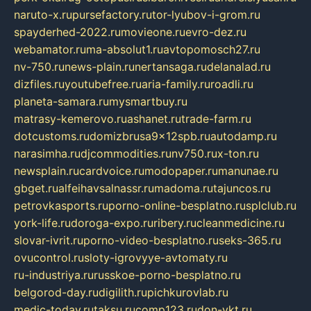
naruto-x.ru
pursefactory.ru
tor-lyubov-i-grom.ru
spayderhed-2022.ru
movieone.ru
evro-dez.ru
webamator.ru
ma-absolut1.ru
avtopomosch27.ru
nv-750.ru
news-plain.ru
nertansaga.ru
delanalad.ru
dizfiles.ru
youtubefree.ru
aria-family.ru
roadli.ru
planeta-samara.ru
mysmartbuy.ru
matrasy-kemerovo.ru
ashanet.ru
trade-farm.ru
dotcustoms.ru
domizbrusa9x12spb.ru
autodamp.ru
narasimha.ru
djcommodities.ru
nv750.ru
x-ton.ru
newsplain.ru
cardvoice.ru
modopaper.ru
manunae.ru
gbget.ru
alfeihavsalnassr.ru
madoma.ru
tajuncos.ru
petrovkasports.ru
porno-online-besplatno.ru
splclub.ru
york-life.ru
doroga-expo.ru
ribery.ru
cleanmedicine.ru
slovar-ivrit.ru
porno-video-besplatno.ru
seks-365.ru
ovucontrol.ru
sloty-igrovyye-avtomaty.ru
ru-industriya.ru
russkoe-porno-besplatno.ru
belgorod-day.ru
digilith.ru
pichkurovlab.ru
medic-today.ru
taksu.ru
comp123.ru
don-ykt.ru