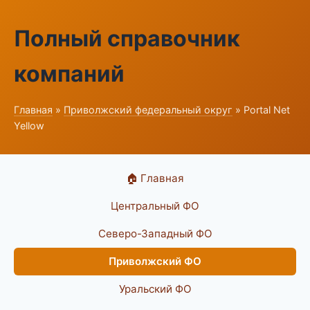
Полный справочник
компаний
Главная
»
Приволжский федеральный округ
» Portal Net
Yellow
🏠 Главная
Центральный ФО
Северо-Западный ФО
Приволжский ФО
Уральский ФО