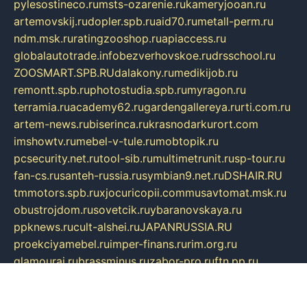
pylesostineco.ru
msts-ozarenie.ru
kameryjooan.ru
artemovskij.ru
dopler.spb.ru
aid70.ru
metall-perm.ru
ndm.msk.ru
ratingzooshop.ru
apiaccess.ru
globalautotrade.info
bezverhovskoe.ru
drsschool.ru
ZOOSMART.SPB.RU
dalakony.ru
medikijob.ru
remontt.spb.ru
photostudia.spb.ru
myragon.ru
terramia.ru
academy62.ru
gardengallereya.ru
rti.com.ru
artem-news.ru
biserinca.ru
krasnodarkurort.com
imshowtv.ru
mebel-v-tule.ru
mobtopik.ru
pcsecurity.net.ru
tool-sib.ru
multimetrunit.ru
sp-tour.ru
fan-cs.ru
santeh-russia.ru
symbian9.net.ru
DSHAIR.RU
tmmotors.spb.ru
xjocuricopii.com
musavtomat.msk.ru
obustrojdom.ru
sovetcik.ru
ybaranovskaya.ru
ppknews.ru
cult-alshei.ru
JAPANRUSSIA.RU
proekciyamebel.ru
imper-finans.ru
rim.org.ru
glamourai.ru
brassminus.ru
zabor-pro.ru
ftn.pp.ru
dorogoe58.ru
laimengpacker.ru
kuzova-zapchasti.ru
sageerp.ru
taxodrom.ru
dsrazvitie.ru
hardcity.net.ru