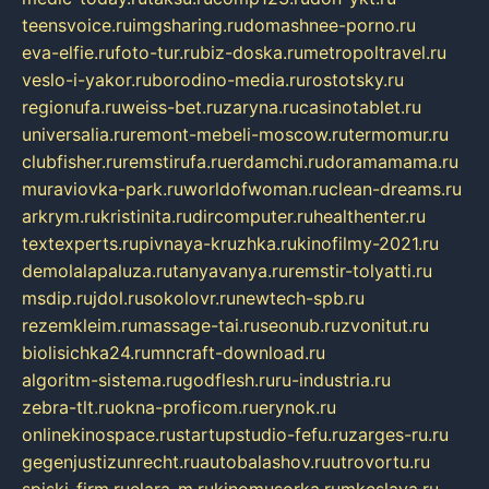
teensvoice.ru
imgsharing.ru
domashnee-porno.ru
eva-elfie.ru
foto-tur.ru
biz-doska.ru
metropoltravel.ru
veslo-i-yakor.ru
borodino-media.ru
rostotsky.ru
regionufa.ru
weiss-bet.ru
zaryna.ru
casinotablet.ru
universalia.ru
remont-mebeli-moscow.ru
termomur.ru
clubfisher.ru
remstirufa.ru
erdamchi.ru
doramamama.ru
muraviovka-park.ru
worldofwoman.ru
clean-dreams.ru
arkrym.ru
kristinita.ru
dircomputer.ru
healthenter.ru
textexperts.ru
pivnaya-kruzhka.ru
kinofilmy-2021.ru
demolalapaluza.ru
tanyavanya.ru
remstir-tolyatti.ru
msdip.ru
jdol.ru
sokolovr.ru
newtech-spb.ru
rezemkleim.ru
massage-tai.ru
seonub.ru
zvonitut.ru
biolisichka24.ru
mncraft-download.ru
algoritm-sistema.ru
godflesh.ru
ru-industria.ru
zebra-tlt.ru
okna-proficom.ru
erynok.ru
onlinekinospace.ru
startupstudio-fefu.ru
zarges-ru.ru
gegenjustizunrecht.ru
autobalashov.ru
utrovortu.ru
spiski-firm.ru
elara-m.ru
kinomusorka.ru
mkcslava.ru