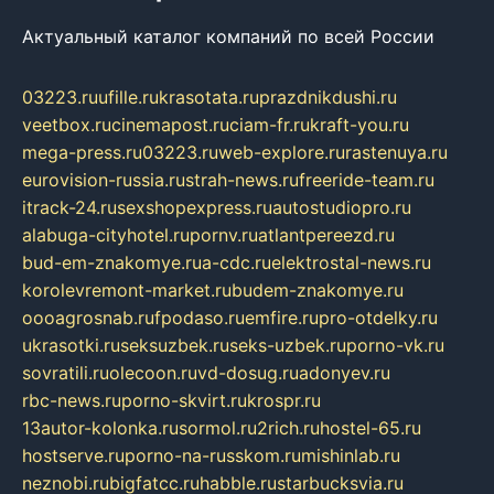
Актуальный каталог компаний по всей России
03223.ru
ufille.ru
krasotata.ru
prazdnikdushi.ru
veetbox.ru
cinemapost.ru
ciam-fr.ru
kraft-you.ru
mega-press.ru
03223.ru
web-explore.ru
rastenuya.ru
eurovision-russia.ru
strah-news.ru
freeride-team.ru
itrack-24.ru
sexshopexpress.ru
autostudiopro.ru
alabuga-cityhotel.ru
pornv.ru
atlantpereezd.ru
bud-em-znakomye.ru
a-cdc.ru
elektrostal-news.ru
korolevremont-market.ru
budem-znakomye.ru
oooagrosnab.ru
fpodaso.ru
emfire.ru
pro-otdelky.ru
ukrasotki.ru
seksuzbek.ru
seks-uzbek.ru
porno-vk.ru
sovratili.ru
olecoon.ru
vd-dosug.ru
adonyev.ru
rbc-news.ru
porno-skvirt.ru
krospr.ru
13autor-kolonka.ru
sormol.ru
2rich.ru
hostel-65.ru
hostserve.ru
porno-na-russkom.ru
mishinlab.ru
neznobi.ru
bigfatcc.ru
habble.ru
starbucksvia.ru