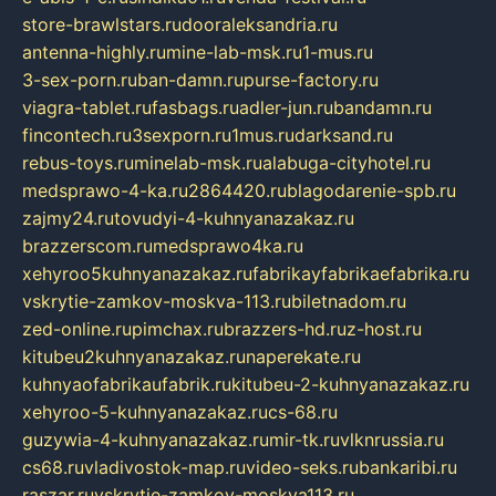
store-brawlstars.ru
dooraleksandria.ru
antenna-highly.ru
mine-lab-msk.ru
1-mus.ru
3-sex-porn.ru
ban-damn.ru
purse-factory.ru
viagra-tablet.ru
fasbags.ru
adler-jun.ru
bandamn.ru
fincontech.ru
3sexporn.ru
1mus.ru
darksand.ru
rebus-toys.ru
minelab-msk.ru
alabuga-cityhotel.ru
medsprawo-4-ka.ru
2864420.ru
blagodarenie-spb.ru
zajmy24.ru
tovudyi-4-kuhnyanazakaz.ru
brazzerscom.ru
medsprawo4ka.ru
xehyroo5kuhnyanazakaz.ru
fabrikayfabrikaefabrika.ru
vskrytie-zamkov-moskva-113.ru
biletnadom.ru
zed-online.ru
pimchax.ru
brazzers-hd.ru
z-host.ru
kitubeu2kuhnyanazakaz.ru
naperekate.ru
kuhnyaofabrikaufabrik.ru
kitubeu-2-kuhnyanazakaz.ru
xehyroo-5-kuhnyanazakaz.ru
cs-68.ru
guzywia-4-kuhnyanazakaz.ru
mir-tk.ru
vlknrussia.ru
cs68.ru
vladivostok-map.ru
video-seks.ru
bankaribi.ru
raszar.ru
vskrytie-zamkov-moskva113.ru