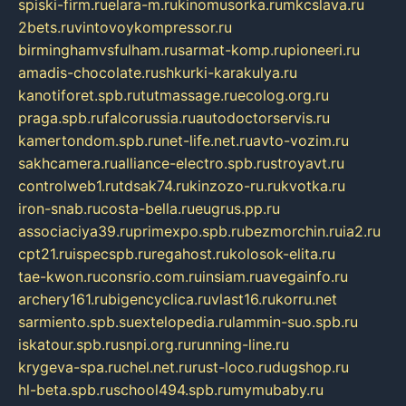
spiski-firm.ru
elara-m.ru
kinomusorka.ru
mkcslava.ru
2bets.ru
vintovoykompressor.ru
birminghamvsfulham.ru
sarmat-komp.ru
pioneeri.ru
amadis-chocolate.ru
shkurki-karakulya.ru
kanotiforet.spb.ru
tutmassage.ru
ecolog.org.ru
praga.spb.ru
falcorussia.ru
autodoctorservis.ru
kamertondom.spb.ru
net-life.net.ru
avto-vozim.ru
sakhcamera.ru
alliance-electro.spb.ru
stroyavt.ru
controlweb1.ru
tdsak74.ru
kinzozo-ru.ru
kvotka.ru
iron-snab.ru
costa-bella.ru
eugrus.pp.ru
associaciya39.ru
primexpo.spb.ru
bezmorchin.ru
ia2.ru
cpt21.ru
ispecspb.ru
regahost.ru
kolosok-elita.ru
tae-kwon.ru
consrio.com.ru
insiam.ru
avegainfo.ru
archery161.ru
bigencyclica.ru
vlast16.ru
korru.net
sarmiento.spb.su
extelopedia.ru
lammin-suo.spb.ru
iskatour.spb.ru
snpi.org.ru
running-line.ru
krygeva-spa.ru
chel.net.ru
rust-loco.ru
dugshop.ru
hl-beta.spb.ru
school494.spb.ru
mymubaby.ru