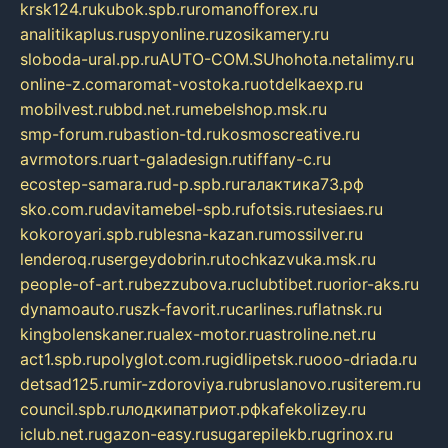
krsk124.ru
kubok.spb.ru
romanofforex.ru
analitikaplus.ru
spyonline.ru
zosikamery.ru
sloboda-ural.pp.ru
AUTO-COM.SU
hohota.net
alimy.ru
online-z.com
aromat-vostoka.ru
otdelkaexp.ru
mobilvest.ru
bbd.net.ru
mebelshop.msk.ru
smp-forum.ru
bastion-td.ru
kosmoscreative.ru
avrmotors.ru
art-galadesign.ru
tiffany-c.ru
ecostep-samara.ru
d-p.spb.ru
галактика73.рф
sko.com.ru
davitamebel-spb.ru
fotsis.ru
tesiaes.ru
kokoroyari.spb.ru
blesna-kazan.ru
mossilver.ru
lenderoq.ru
sergeydobrin.ru
tochkazvuka.msk.ru
people-of-art.ru
bezzubova.ru
clubtibet.ru
orior-aks.ru
dynamoauto.ru
szk-favorit.ru
carlines.ru
flatnsk.ru
kingbolenskaner.ru
alex-motor.ru
astroline.net.ru
act1.spb.ru
polyglot.com.ru
gidlipetsk.ru
ooo-driada.ru
detsad125.ru
mir-zdoroviya.ru
bruslanovo.ru
siterem.ru
council.spb.ru
лодкипатриот.рф
kafekolizey.ru
iclub.net.ru
gazon-easy.ru
sugarepilekb.ru
grinox.ru