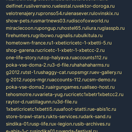
delfinet.ru
silvernano.ru
elestal.ru
vektor-doroga.ru
velotrenajery.ru
pronso54.ru
lenasever.ru
lovinskix.ru
show-pets.ru
smartnews03.ru
discofoxworld.ru
miraclecoon.ru
pongup.ru
hostel65.ru
liura.ru
glasspb.ru
firehunters.ru
gribowo.ru
gnalis.ru
bulkitula.ru
hometown-france.ru
1-xbeticricetc-1-xbetti-5.ru
shop-garena.ru
cricetc-1-xbetr-1-xbetcc-2.ru
one-life-story.ru
top-halyava.ru
accounts112.ru
poka-vse-doma-2.ru
3-d-file.ru
hahahaharms.ru
g2012.ru
tst-1.ru
shaggy-cat.ru
opsmgr.ru
ev-gallery.ru
g-2012.ru
ops-mgr.ru
accounts-112.ru
csm-demo.ru
poka-vse-doma2.ru
airgungames.ru
allseo-host.ru
tehosmotre.ru
varieta-yug.ru
cricetc1xbetr1xbetcc2.ru
raytor-d.ru
atillagunn.ru
3d-file.ru
1xbeticricetc1xbetti5.ru
uafoot-statti.ru
e-abis1c.ru
store-brawl-stars.ru
kts-services.ru
dark-sand.ru
sindika-01.ru
sp-life.ru
x-legion.ru
sib-archives.ru
e-abis-1-c.ru
sindika01.ru
venda-festival.ru