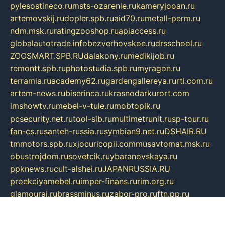
pylesostineco.ru
msts-ozarenie.ru
kameryjooan.ru
artemovskij.ru
dopler.spb.ru
aid70.ru
metall-perm.ru
ndm.msk.ru
ratingzooshop.ru
apiaccess.ru
globalautotrade.info
bezverhovskoe.ru
drsschool.ru
ZOOSMART.SPB.RU
dalakony.ru
medikijob.ru
remontt.spb.ru
photostudia.spb.ru
myragon.ru
terramia.ru
academy62.ru
gardengallereya.ru
rti.com.ru
artem-news.ru
biserinca.ru
krasnodarkurort.com
imshowtv.ru
mebel-v-tule.ru
mobtopik.ru
pcsecurity.net.ru
tool-sib.ru
multimetrunit.ru
sp-tour.ru
fan-cs.ru
santeh-russia.ru
symbian9.net.ru
DSHAIR.RU
tmmotors.spb.ru
xjocuricopii.com
musavtomat.msk.ru
obustrojdom.ru
sovetcik.ru
ybaranovskaya.ru
ppknews.ru
cult-alshei.ru
JAPANRUSSIA.RU
proekciyamebel.ru
imper-finans.ru
rim.org.ru
glamourai.ru
brassminus.ru
zabor-pro.ru
ftn.pp.ru
dorogoe58.ru
laimengpacker.ru
kuzova-zapchasti.ru
sageerp.ru
taxodrom.ru
dsrazvitie.ru
hardcity.net.ru