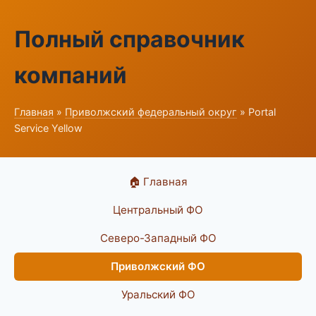
Полный справочник
компаний
Главная
»
Приволжский федеральный округ
» Portal
Service Yellow
🏠 Главная
Центральный ФО
Северо-Западный ФО
Приволжский ФО
Уральский ФО