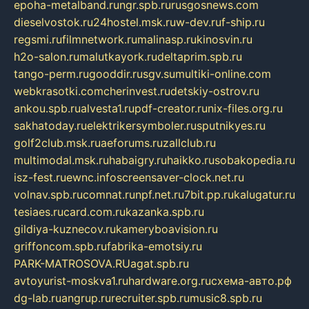
epoha-metalband.ru
ngr.spb.ru
rusgosnews.com
dieselvostok.ru
24hostel.msk.ru
w-dev.ru
f-ship.ru
regsmi.ru
filmnetwork.ru
malinasp.ru
kinosvin.ru
h2o-salon.ru
malutkayork.ru
deltaprim.spb.ru
tango-perm.ru
gooddir.ru
sgv.su
multiki-online.com
webkrasotki.com
cherinvest.ru
detskiy-ostrov.ru
ankou.spb.ru
alvesta1.ru
pdf-creator.ru
nix-files.org.ru
sakhatoday.ru
elektrikersymboler.ru
sputnikyes.ru
golf2club.msk.ru
aeforums.ru
zallclub.ru
multimodal.msk.ru
habaigry.ru
haikko.ru
sobakopedia.ru
isz-fest.ru
ewnc.info
screensaver-clock.net.ru
volnav.spb.ru
comnat.ru
npf.net.ru
7bit.pp.ru
kalugatur.ru
tesiaes.ru
card.com.ru
kazanka.spb.ru
gildiya-kuznecov.ru
kameryboavision.ru
griffoncom.spb.ru
fabrika-emotsiy.ru
PARK-MATROSOVA.RU
agat.spb.ru
avtoyurist-moskva1.ru
hardware.org.ru
схема-авто.рф
dg-lab.ru
angrup.ru
recruiter.spb.ru
music8.spb.ru