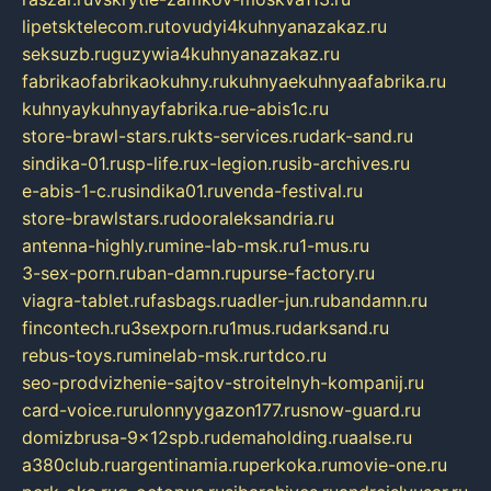
lipetsktelecom.ru
tovudyi4kuhnyanazakaz.ru
seksuzb.ru
guzywia4kuhnyanazakaz.ru
fabrikaofabrikaokuhny.ru
kuhnyaekuhnyaafabrika.ru
kuhnyaykuhnyayfabrika.ru
e-abis1c.ru
store-brawl-stars.ru
kts-services.ru
dark-sand.ru
sindika-01.ru
sp-life.ru
x-legion.ru
sib-archives.ru
e-abis-1-c.ru
sindika01.ru
venda-festival.ru
store-brawlstars.ru
dooraleksandria.ru
antenna-highly.ru
mine-lab-msk.ru
1-mus.ru
3-sex-porn.ru
ban-damn.ru
purse-factory.ru
viagra-tablet.ru
fasbags.ru
adler-jun.ru
bandamn.ru
fincontech.ru
3sexporn.ru
1mus.ru
darksand.ru
rebus-toys.ru
minelab-msk.ru
rtdco.ru
seo-prodvizhenie-sajtov-stroitelnyh-kompanij.ru
card-voice.ru
rulonnyygazon177.ru
snow-guard.ru
domizbrusa-9x12spb.ru
demaholding.ru
aalse.ru
a380club.ru
argentinamia.ru
perkoka.ru
movie-one.ru