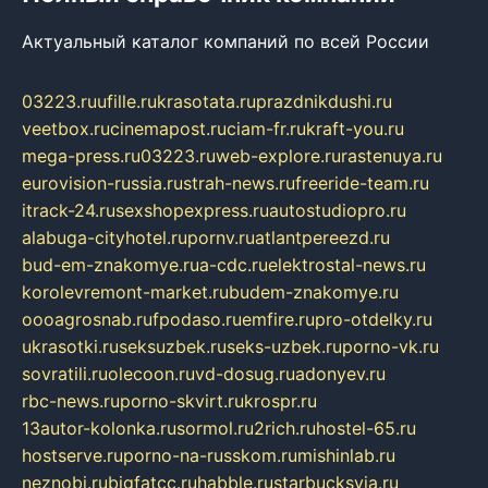
Актуальный каталог компаний по всей России
03223.ru
ufille.ru
krasotata.ru
prazdnikdushi.ru
veetbox.ru
cinemapost.ru
ciam-fr.ru
kraft-you.ru
mega-press.ru
03223.ru
web-explore.ru
rastenuya.ru
eurovision-russia.ru
strah-news.ru
freeride-team.ru
itrack-24.ru
sexshopexpress.ru
autostudiopro.ru
alabuga-cityhotel.ru
pornv.ru
atlantpereezd.ru
bud-em-znakomye.ru
a-cdc.ru
elektrostal-news.ru
korolevremont-market.ru
budem-znakomye.ru
oooagrosnab.ru
fpodaso.ru
emfire.ru
pro-otdelky.ru
ukrasotki.ru
seksuzbek.ru
seks-uzbek.ru
porno-vk.ru
sovratili.ru
olecoon.ru
vd-dosug.ru
adonyev.ru
rbc-news.ru
porno-skvirt.ru
krospr.ru
13autor-kolonka.ru
sormol.ru
2rich.ru
hostel-65.ru
hostserve.ru
porno-na-russkom.ru
mishinlab.ru
neznobi.ru
bigfatcc.ru
habble.ru
starbucksvia.ru