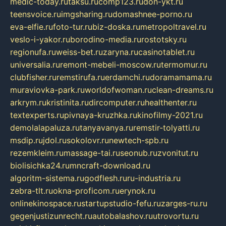
medic-today.ru
taksu.ru
comp123.ru
don-ykt.ru
teensvoice.ru
imgsharing.ru
domashnee-porno.ru
eva-elfie.ru
foto-tur.ru
biz-doska.ru
metropoltravel.ru
veslo-i-yakor.ru
borodino-media.ru
rostotsky.ru
regionufa.ru
weiss-bet.ru
zaryna.ru
casinotablet.ru
universalia.ru
remont-mebeli-moscow.ru
termomur.ru
clubfisher.ru
remstirufa.ru
erdamchi.ru
doramamama.ru
muraviovka-park.ru
worldofwoman.ru
clean-dreams.ru
arkrym.ru
kristinita.ru
dircomputer.ru
healthenter.ru
textexperts.ru
pivnaya-kruzhka.ru
kinofilmy-2021.ru
demolalapaluza.ru
tanyavanya.ru
remstir-tolyatti.ru
msdip.ru
jdol.ru
sokolovr.ru
newtech-spb.ru
rezemkleim.ru
massage-tai.ru
seonub.ru
zvonitut.ru
biolisichka24.ru
mncraft-download.ru
algoritm-sistema.ru
godflesh.ru
ru-industria.ru
zebra-tlt.ru
okna-proficom.ru
erynok.ru
onlinekinospace.ru
startupstudio-fefu.ru
zarges-ru.ru
gegenjustizunrecht.ru
autobalashov.ru
utrovortu.ru