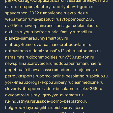
perk-oka.ru
g-octopus.ru
sibarchives.ru
andreislyusar.ru
naruto-x.ru
pursefactory.ru
tor-lyubov-i-grom.ru
spayderhed-2022.ru
movieone.ru
evro-dez.ru
webamator.ru
ma-absolut1.ru
avtopomosch27.ru
nv-750.ru
news-plain.ru
nertansaga.ru
delanalad.ru
dizfiles.ru
youtubefree.ru
aria-family.ru
roadli.ru
planeta-samara.ru
mysmartbuy.ru
matrasy-kemerovo.ru
ashanet.ru
trade-farm.ru
dotcustoms.ru
domizbrusa9x12spb.ru
autodamp.ru
narasimha.ru
djcommodities.ru
nv750.ru
x-ton.ru
newsplain.ru
cardvoice.ru
modopaper.ru
manunae.ru
gbget.ru
alfeihavsalnassr.ru
madoma.ru
tajuncos.ru
petrovkasports.ru
porno-online-besplatno.ru
splclub.ru
york-life.ru
doroga-expo.ru
ribery.ru
cleanmedicine.ru
slovar-ivrit.ru
porno-video-besplatno.ru
seks-365.ru
ovucontrol.ru
sloty-igrovyye-avtomaty.ru
ru-industriya.ru
russkoe-porno-besplatno.ru
belgorod-day.ru
digilith.ru
pichkurovlab.ru