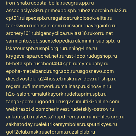
iron-snab.ru
costa-bella.ru
eugrus.pp.ru
associaciya39.ru
primexpo.spb.ru
bezmorchin.ru
ia2.ru
cpt21.ru
ispecspb.ru
regahost.ru
kolosok-elita.ru
tae-kwon.ru
consrio.com.ru
insiam.ru
avegainfo.ru
archery161.ru
bigencyclica.ru
vlast16.ru
korru.net
sarmiento.spb.su
extelopedia.ru
lammin-suo.spb.ru
iskatour.spb.ru
snpi.org.ru
running-line.ru
krygeva-spa.ru
chel.net.ru
rust-loco.ru
dugshop.ru
hl-beta.spb.ru
school494.spb.ru
mymubaby.ru
epoha-metalband.ru
ngr.spb.ru
rusgosnews.com
dieselvostok.ru
24hostel.msk.ru
w-dev.ru
f-ship.ru
regsmi.ru
filmnetwork.ru
malinasp.ru
kinosvin.ru
h2o-salon.ru
malutkayork.ru
deltaprim.spb.ru
tango-perm.ru
gooddir.ru
sgv.su
multiki-online.com
webkrasotki.com
cherinvest.ru
detskiy-ostrov.ru
ankou.spb.ru
alvesta1.ru
pdf-creator.ru
nix-files.org.ru
sakhatoday.ru
elektrikersymboler.ru
sputnikyes.ru
golf2club.msk.ru
aeforums.ru
zallclub.ru