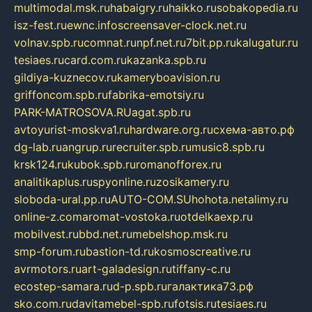
multimodal.msk.ru
habaigry.ru
haikko.ru
sobakopedia.ru
isz-fest.ru
ewnc.info
screensaver-clock.net.ru
volnav.spb.ru
comnat.ru
npf.net.ru
7bit.pp.ru
kalugatur.ru
tesiaes.ru
card.com.ru
kazanka.spb.ru
gildiya-kuznecov.ru
kameryboavision.ru
griffoncom.spb.ru
fabrika-emotsiy.ru
PARK-MATROSOVA.RU
agat.spb.ru
avtoyurist-moskva1.ru
hardware.org.ru
схема-авто.рф
dg-lab.ru
angrup.ru
recruiter.spb.ru
music8.spb.ru
krsk124.ru
kubok.spb.ru
romanofforex.ru
analitikaplus.ru
spyonline.ru
zosikamery.ru
sloboda-ural.pp.ru
AUTO-COM.SU
hohota.net
alimy.ru
online-z.com
aromat-vostoka.ru
otdelkaexp.ru
mobilvest.ru
bbd.net.ru
mebelshop.msk.ru
smp-forum.ru
bastion-td.ru
kosmoscreative.ru
avrmotors.ru
art-galadesign.ru
tiffany-c.ru
ecostep-samara.ru
d-p.spb.ru
галактика73.рф
sko.com.ru
davitamebel-spb.ru
fotsis.ru
tesiaes.ru