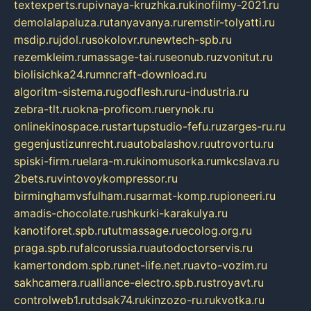
textexperts.ru
pivnaya-kruzhka.ru
kinofilmy-2021.ru
demolalapaluza.ru
tanyavanya.ru
remstir-tolyatti.ru
msdip.ru
jdol.ru
sokolovr.ru
newtech-spb.ru
rezemkleim.ru
massage-tai.ru
seonub.ru
zvonitut.ru
biolisichka24.ru
mncraft-download.ru
algoritm-sistema.ru
godflesh.ru
ru-industria.ru
zebra-tlt.ru
okna-proficom.ru
erynok.ru
onlinekinospace.ru
startupstudio-fefu.ru
zarges-ru.ru
gegenjustizunrecht.ru
autobalashov.ru
utrovortu.ru
spiski-firm.ru
elara-m.ru
kinomusorka.ru
mkcslava.ru
2bets.ru
vintovoykompressor.ru
birminghamvsfulham.ru
sarmat-komp.ru
pioneeri.ru
amadis-chocolate.ru
shkurki-karakulya.ru
kanotiforet.spb.ru
tutmassage.ru
ecolog.org.ru
praga.spb.ru
falcorussia.ru
autodoctorservis.ru
kamertondom.spb.ru
net-life.net.ru
avto-vozim.ru
sakhcamera.ru
alliance-electro.spb.ru
stroyavt.ru
controlweb1.ru
tdsak74.ru
kinzozo-ru.ru
kvotka.ru