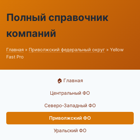
Полный справочник
компаний
Главная
»
Приволжский федеральный округ
» Yellow
Fast Pro
🏠 Главная
Центральный ФО
Северо-Западный ФО
Приволжский ФО
Уральский ФО