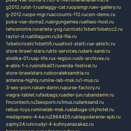
g2012.ru
tst-1.ru
shaggy-cat.ru
opsmgr.ru
ev-gallery.ru
g-2012.ru
ops-mgr.ru
accounts-112.ru
csm-demo.ru
poka-vse-doma2.ru
airgungames.ru
allseo-host.ru
tehosmotre.ru
varieta-yug.ru
cricetc1xbetr1xbetcc2.ru
raytor-d.ru
atillagunn.ru
3d-file.ru
1xbeticricetc1xbetti5.ru
uafoot-statti.ru
e-abis1c.ru
store-brawl-stars.ru
kts-services.ru
dark-sand.ru
sindika-01.ru
sp-life.ru
x-legion.ru
sib-archives.ru
e-abis-1-c.ru
sindika01.ru
venda-festival.ru
store-brawlstars.ru
dooraleksandria.ru
antenna-highly.ru
mine-lab-msk.ru
1-mus.ru
3-sex-porn.ru
ban-damn.ru
purse-factory.ru
viagra-tablet.ru
fasbags.ru
adler-jun.ru
bandamn.ru
fincontech.ru
3sexporn.ru
1mus.ru
darksand.ru
rebus-toys.ru
minelab-msk.ru
alabuga-cityhotel.ru
medsprawo-4-ka.ru
2864420.ru
blagodarenie-spb.ru
zajmy24.ru
tovudyi-4-kuhnyanazakaz.ru