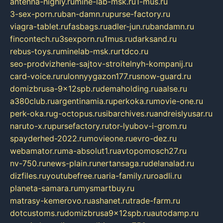
antenna-highly.ru
mine-lab-msk.ru
1-mus.ru
3-sex-porn.ru
ban-damn.ru
purse-factory.ru
viagra-tablet.ru
fasbags.ru
adler-jun.ru
bandamn.ru
fincontech.ru
3sexporn.ru
1mus.ru
darksand.ru
rebus-toys.ru
minelab-msk.ru
rtdco.ru
seo-prodvizhenie-sajtov-stroitelnyh-kompanij.ru
card-voice.ru
rulonnyygazon177.ru
snow-guard.ru
domizbrusa-9x12spb.ru
demaholding.ru
aalse.ru
a380club.ru
argentinamia.ru
perkoka.ru
movie-one.ru
perk-oka.ru
g-octopus.ru
sibarchives.ru
andreislyusar.ru
naruto-x.ru
pursefactory.ru
tor-lyubov-i-grom.ru
spayderhed-2022.ru
movieone.ru
evro-dez.ru
webamator.ru
ma-absolut1.ru
avtopomosch27.ru
nv-750.ru
news-plain.ru
nertansaga.ru
delanalad.ru
dizfiles.ru
youtubefree.ru
aria-family.ru
roadli.ru
planeta-samara.ru
mysmartbuy.ru
matrasy-kemerovo.ru
ashanet.ru
trade-farm.ru
dotcustoms.ru
domizbrusa9x12spb.ru
autodamp.ru