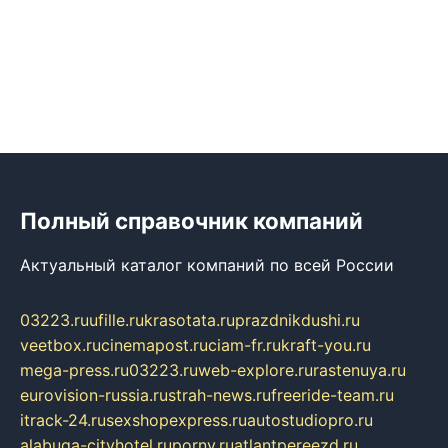
Полный справочник компаний
Актуальный каталог компаний по всей России
03223.ru
ufille.ru
krasotata.ru
prazdnikdushi.ru
veetbox.ru
cinemapost.ru
ciam-fr.ru
kraft-you.ru
mega-press.ru
03223.ru
web-explore.ru
rastenuya.ru
eurovision-russia.ru
strah-news.ru
freeride-team.ru
itrack-24.ru
sexshopexpress.ru
autostudiopro.ru
alabuga-cityhotel.ru
pornv.ru
atlantpereezd.ru