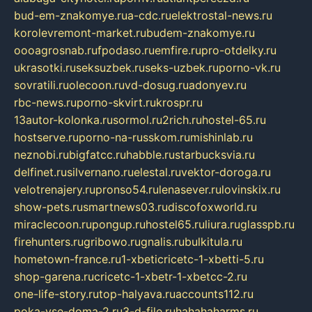
bud-em-znakomye.ru
a-cdc.ru
elektrostal-news.ru
korolevremont-market.ru
budem-znakomye.ru
oooagrosnab.ru
fpodaso.ru
emfire.ru
pro-otdelky.ru
ukrasotki.ru
seksuzbek.ru
seks-uzbek.ru
porno-vk.ru
sovratili.ru
olecoon.ru
vd-dosug.ru
adonyev.ru
rbc-news.ru
porno-skvirt.ru
krospr.ru
13autor-kolonka.ru
sormol.ru
2rich.ru
hostel-65.ru
hostserve.ru
porno-na-russkom.ru
mishinlab.ru
neznobi.ru
bigfatcc.ru
habble.ru
starbucksvia.ru
delfinet.ru
silvernano.ru
elestal.ru
vektor-doroga.ru
velotrenajery.ru
pronso54.ru
lenasever.ru
lovinskix.ru
show-pets.ru
smartnews03.ru
discofoxworld.ru
miraclecoon.ru
pongup.ru
hostel65.ru
liura.ru
glasspb.ru
firehunters.ru
gribowo.ru
gnalis.ru
bulkitula.ru
hometown-france.ru
1-xbeticricetc-1-xbetti-5.ru
shop-garena.ru
cricetc-1-xbetr-1-xbetcc-2.ru
one-life-story.ru
top-halyava.ru
accounts112.ru
poka-vse-doma-2.ru
3-d-file.ru
hahahaharms.ru