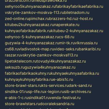
brazzerscom.ru
medsprawo4ka.ru
xehyroo5kuhnyanazakaz.ru
fabrikayfabrikaefabrika.ru
vskrytie-zamkov-moskva-113.ru
biletnadom.ru
zed-online.ru
pimchax.ru
brazzers-hd.ru
z-host.ru
kitubeu2kuhnyanazakaz.ru
naperekate.ru
kuhnyaofabrikaufabrik.ru
kitubeu-2-kuhnyanazakaz.ru
xehyroo-5-kuhnyanazakaz.ru
cs-68.ru
guzywia-4-kuhnyanazakaz.ru
mir-tk.ru
vlknrussia.ru
cs68.ru
vladivostok-map.ru
video-seks.ru
bankaribi.ru
raszar.ru
vskrytie-zamkov-moskva113.ru
lipetsktelecom.ru
tovudyi4kuhnyanazakaz.ru
seksuzb.ru
guzywia4kuhnyanazakaz.ru
fabrikaofabrikaokuhny.ru
kuhnyaekuhnyaafabrika.ru
kuhnyaykuhnyayfabrika.ru
e-abis1c.ru
store-brawl-stars.ru
kts-services.ru
dark-sand.ru
sindika-01.ru
sp-life.ru
x-legion.ru
sib-archives.ru
e-abis-1-c.ru
sindika01.ru
venda-festival.ru
store-brawlstars.ru
dooraleksandria.ru