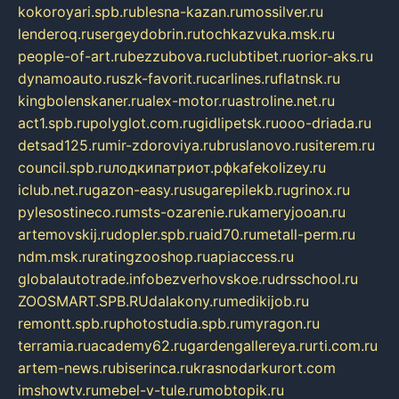
kokoroyari.spb.ru
blesna-kazan.ru
mossilver.ru
lenderoq.ru
sergeydobrin.ru
tochkazvuka.msk.ru
people-of-art.ru
bezzubova.ru
clubtibet.ru
orior-aks.ru
dynamoauto.ru
szk-favorit.ru
carlines.ru
flatnsk.ru
kingbolenskaner.ru
alex-motor.ru
astroline.net.ru
act1.spb.ru
polyglot.com.ru
gidlipetsk.ru
ooo-driada.ru
detsad125.ru
mir-zdoroviya.ru
bruslanovo.ru
siterem.ru
council.spb.ru
лодкипатриот.рф
kafekolizey.ru
iclub.net.ru
gazon-easy.ru
sugarepilekb.ru
grinox.ru
pylesostineco.ru
msts-ozarenie.ru
kameryjooan.ru
artemovskij.ru
dopler.spb.ru
aid70.ru
metall-perm.ru
ndm.msk.ru
ratingzooshop.ru
apiaccess.ru
globalautotrade.info
bezverhovskoe.ru
drsschool.ru
ZOOSMART.SPB.RU
dalakony.ru
medikijob.ru
remontt.spb.ru
photostudia.spb.ru
myragon.ru
terramia.ru
academy62.ru
gardengallereya.ru
rti.com.ru
artem-news.ru
biserinca.ru
krasnodarkurort.com
imshowtv.ru
mebel-v-tule.ru
mobtopik.ru