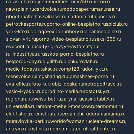
narasimha.ru
djcommodities.ru
nv750.ru
x-ton.ru
newsplain.ru
cardvoice.ru
modopaper.ru
manunae.ru
gbget.ru
alfeihavsalnassr.ru
madoma.ru
tajuncos.ru
petrovkasports.ru
porno-online-besplatno.ru
splclub.ru
york-life.ru
doroga-expo.ru
ribery.ru
cleanmedicine.ru
slovar-ivrit.ru
porno-video-besplatno.ru
seks-365.ru
ovucontrol.ru
sloty-igrovyye-avtomaty.ru
ru-industriya.ru
russkoe-porno-besplatno.ru
belgorod-day.ru
digilith.ru
pichkurovlab.ru
medic-today.ru
taksu.ru
comp123.ru
don-ykt.ru
teensvoice.ru
imgsharing.ru
domashnee-porno.ru
eva-elfie.ru
foto-tur.ru
biz-doska.ru
metropoltravel.ru
veslo-i-yakor.ru
borodino-media.ru
rostotsky.ru
regionufa.ru
weiss-bet.ru
zaryna.ru
casinotablet.ru
universalia.ru
remont-mebeli-moscow.ru
termomur.ru
clubfisher.ru
remstirufa.ru
erdamchi.ru
doramamama.ru
muraviovka-park.ru
worldofwoman.ru
clean-dreams.ru
arkrym.ru
kristinita.ru
dircomputer.ru
healthenter.ru