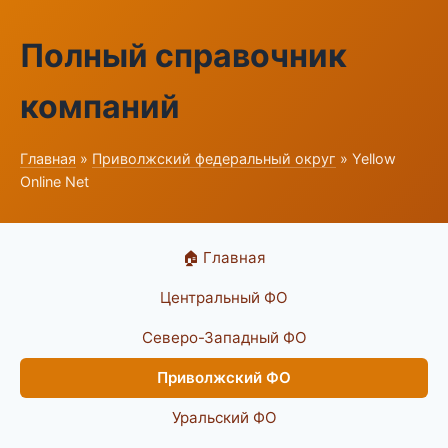
Полный справочник
компаний
Главная
»
Приволжский федеральный округ
» Yellow
Online Net
🏠 Главная
Центральный ФО
Северо-Западный ФО
Приволжский ФО
Уральский ФО