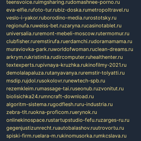
teensvoice.ru
imgsharing.ru
domashnee-porno.ru
eva-elfie.ru
foto-tur.ru
biz-doska.ru
metropoltravel.ru
veslo-i-yakor.ru
borodino-media.ru
rostotsky.ru
regionufa.ru
weiss-bet.ru
zaryna.ru
casinotablet.ru
universalia.ru
remont-mebeli-moscow.ru
termomur.ru
clubfisher.ru
remstirufa.ru
erdamchi.ru
doramamama.ru
muraviovka-park.ru
worldofwoman.ru
clean-dreams.ru
arkrym.ru
kristinita.ru
dircomputer.ru
healthenter.ru
textexperts.ru
pivnaya-kruzhka.ru
kinofilmy-2021.ru
demolalapaluza.ru
tanyavanya.ru
remstir-tolyatti.ru
msdip.ru
jdol.ru
sokolovr.ru
newtech-spb.ru
rezemkleim.ru
massage-tai.ru
seonub.ru
zvonitut.ru
biolisichka24.ru
mncraft-download.ru
algoritm-sistema.ru
godflesh.ru
ru-industria.ru
zebra-tlt.ru
okna-proficom.ru
erynok.ru
onlinekinospace.ru
startupstudio-fefu.ru
zarges-ru.ru
gegenjustizunrecht.ru
autobalashov.ru
utrovortu.ru
spiski-firm.ru
elara-m.ru
kinomusorka.ru
mkcslava.ru