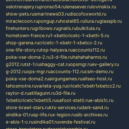
velotrenajery.ru
pronso54.ru
lenasever.ru
lovinskix.ru
show-pets.ru
smartnews03.ru
discofoxworld.ru
miraclecoon.ru
pongup.ru
hostel65.ru
liura.ru
glasspb.ru
firehunters.ru
gribowo.ru
gnalis.ru
bulkitula.ru
hometown-france.ru
1-xbeticricetc-1-xbetti-5.ru
shop-garena.ru
cricetc-1-xbetr-1-xbetcc-2.ru
one-life-story.ru
top-halyava.ru
accounts112.ru
poka-vse-doma-2.ru
3-d-file.ru
hahahaharms.ru
g2012.ru
tst-1.ru
shaggy-cat.ru
opsmgr.ru
ev-gallery.ru
g-2012.ru
ops-mgr.ru
accounts-112.ru
csm-demo.ru
poka-vse-doma2.ru
airgungames.ru
allseo-host.ru
tehosmotre.ru
varieta-yug.ru
cricetc1xbetr1xbetcc2.ru
raytor-d.ru
atillagunn.ru
3d-file.ru
1xbeticricetc1xbetti5.ru
uafoot-statti.ru
e-abis1c.ru
store-brawl-stars.ru
kts-services.ru
dark-sand.ru
sindika-01.ru
sp-life.ru
x-legion.ru
sib-archives.ru
e-abis-1-c.ru
sindika01.ru
venda-festival.ru