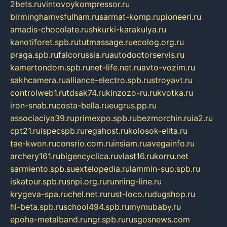
2bets.ru
vintovoykompressor.ru
birminghamvsfulham.ru
sarmat-komp.ru
pioneeri.ru
amadis-chocolate.ru
shkurki-karakulya.ru
kanotiforet.spb.ru
tutmassage.ru
ecolog.org.ru
praga.spb.ru
falcorussia.ru
autodoctorservis.ru
kamertondom.spb.ru
net-life.net.ru
avto-vozim.ru
sakhcamera.ru
alliance-electro.spb.ru
stroyavt.ru
controlweb1.ru
tdsak74.ru
kinzozo-ru.ru
kvotka.ru
iron-snab.ru
costa-bella.ru
eugrus.pp.ru
associaciya39.ru
primexpo.spb.ru
bezmorchin.ru
ia2.ru
cpt21.ru
ispecspb.ru
regahost.ru
kolosok-elita.ru
tae-kwon.ru
consrio.com.ru
insiam.ru
avegainfo.ru
archery161.ru
bigencyclica.ru
vlast16.ru
korru.net
sarmiento.spb.su
extelopedia.ru
lammin-suo.spb.ru
iskatour.spb.ru
snpi.org.ru
running-line.ru
krygeva-spa.ru
chel.net.ru
rust-loco.ru
dugshop.ru
hl-beta.spb.ru
school494.spb.ru
mymubaby.ru
epoha-metalband.ru
ngr.spb.ru
rusgosnews.com