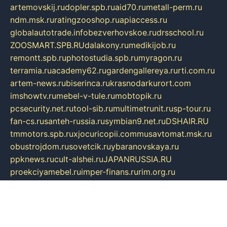
artemovskij.ru
dopler.spb.ru
aid70.ru
metall-perm.ru
ndm.msk.ru
ratingzooshop.ru
apiaccess.ru
globalautotrade.info
bezverhovskoe.ru
drsschool.ru
ZOOSMART.SPB.RU
dalakony.ru
medikijob.ru
remontt.spb.ru
photostudia.spb.ru
myragon.ru
terramia.ru
academy62.ru
gardengallereya.ru
rti.com.ru
artem-news.ru
biserinca.ru
krasnodarkurort.com
imshowtv.ru
mebel-v-tule.ru
mobtopik.ru
pcsecurity.net.ru
tool-sib.ru
multimetrunit.ru
sp-tour.ru
fan-cs.ru
santeh-russia.ru
symbian9.net.ru
DSHAIR.RU
tmmotors.spb.ru
xjocuricopii.com
musavtomat.msk.ru
obustrojdom.ru
sovetcik.ru
ybaranovskaya.ru
ppknews.ru
cult-alshei.ru
JAPANRUSSIA.RU
proekciyamebel.ru
imper-finans.ru
rim.org.ru
glamourai.ru
brassminus.ru
zabor-pro.ru
ftn.pp.ru
dorogoe58.ru
laimengpacker.ru
kuzova-zapchasti.ru
sageerp.ru
taxodrom.ru
dsrazvitie.ru
hardcity.net.ru
ratinghomegames.ru
topservice25.ru
gubernyan.ru