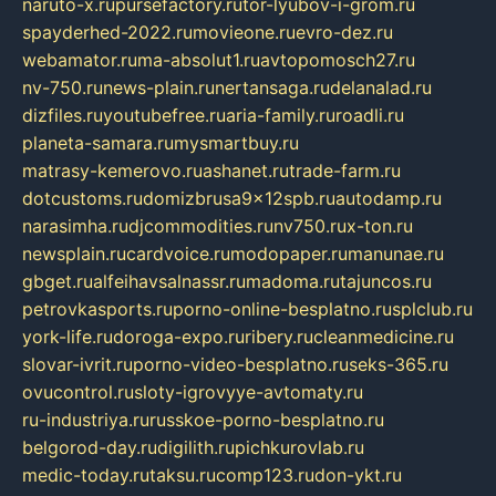
naruto-x.ru
pursefactory.ru
tor-lyubov-i-grom.ru
spayderhed-2022.ru
movieone.ru
evro-dez.ru
webamator.ru
ma-absolut1.ru
avtopomosch27.ru
nv-750.ru
news-plain.ru
nertansaga.ru
delanalad.ru
dizfiles.ru
youtubefree.ru
aria-family.ru
roadli.ru
planeta-samara.ru
mysmartbuy.ru
matrasy-kemerovo.ru
ashanet.ru
trade-farm.ru
dotcustoms.ru
domizbrusa9x12spb.ru
autodamp.ru
narasimha.ru
djcommodities.ru
nv750.ru
x-ton.ru
newsplain.ru
cardvoice.ru
modopaper.ru
manunae.ru
gbget.ru
alfeihavsalnassr.ru
madoma.ru
tajuncos.ru
petrovkasports.ru
porno-online-besplatno.ru
splclub.ru
york-life.ru
doroga-expo.ru
ribery.ru
cleanmedicine.ru
slovar-ivrit.ru
porno-video-besplatno.ru
seks-365.ru
ovucontrol.ru
sloty-igrovyye-avtomaty.ru
ru-industriya.ru
russkoe-porno-besplatno.ru
belgorod-day.ru
digilith.ru
pichkurovlab.ru
medic-today.ru
taksu.ru
comp123.ru
don-ykt.ru