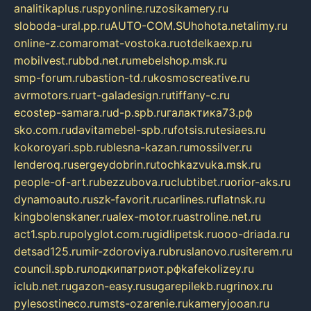
analitikaplus.ru
spyonline.ru
zosikamery.ru
sloboda-ural.pp.ru
AUTO-COM.SU
hohota.net
alimy.ru
online-z.com
aromat-vostoka.ru
otdelkaexp.ru
mobilvest.ru
bbd.net.ru
mebelshop.msk.ru
smp-forum.ru
bastion-td.ru
kosmoscreative.ru
avrmotors.ru
art-galadesign.ru
tiffany-c.ru
ecostep-samara.ru
d-p.spb.ru
галактика73.рф
sko.com.ru
davitamebel-spb.ru
fotsis.ru
tesiaes.ru
kokoroyari.spb.ru
blesna-kazan.ru
mossilver.ru
lenderoq.ru
sergeydobrin.ru
tochkazvuka.msk.ru
people-of-art.ru
bezzubova.ru
clubtibet.ru
orior-aks.ru
dynamoauto.ru
szk-favorit.ru
carlines.ru
flatnsk.ru
kingbolenskaner.ru
alex-motor.ru
astroline.net.ru
act1.spb.ru
polyglot.com.ru
gidlipetsk.ru
ooo-driada.ru
detsad125.ru
mir-zdoroviya.ru
bruslanovo.ru
siterem.ru
council.spb.ru
лодкипатриот.рф
kafekolizey.ru
iclub.net.ru
gazon-easy.ru
sugarepilekb.ru
grinox.ru
pylesostineco.ru
msts-ozarenie.ru
kameryjooan.ru