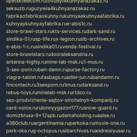
lipetsktelecom.ru
tovudyi4kuhnyanazakaz.ru
seksuzb.ru
guzywia4kuhnyanazakaz.ru
fabrikaofabrikaokuhny.ru
kuhnyaekuhnyaafabrika.ru
kuhnyaykuhnyayfabrika.ru
e-abis1c.ru
store-brawl-stars.ru
kts-services.ru
dark-sand.ru
sindika-01.ru
sp-life.ru
x-legion.ru
sib-archives.ru
e-abis-1-c.ru
sindika01.ru
venda-festival.ru
store-brawlstars.ru
dooraleksandria.ru
antenna-highly.ru
mine-lab-msk.ru
1-mus.ru
3-sex-porn.ru
ban-damn.ru
purse-factory.ru
viagra-tablet.ru
fasbags.ru
adler-jun.ru
bandamn.ru
fincontech.ru
3sexporn.ru
1mus.ru
darksand.ru
rebus-toys.ru
minelab-msk.ru
rtdco.ru
seo-prodvizhenie-sajtov-stroitelnyh-kompanij.ru
card-voice.ru
rulonnyygazon177.ru
snow-guard.ru
domizbrusa-9x12spb.ru
demaholding.ru
aalse.ru
a380club.ru
argentinamia.ru
perkoka.ru
movie-one.ru
perk-oka.ru
g-octopus.ru
sibarchives.ru
andreislyusar.ru