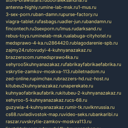
store-brawlstars.ru
dooraleksandria.ru
antenna-highly.ru
mine-lab-msk.ru
1-mus.ru
3-sex-porn.ru
ban-damn.ru
purse-factory.ru
viagra-tablet.ru
fasbags.ru
adler-jun.ru
bandamn.ru
fincontech.ru
3sexporn.ru
1mus.ru
darksand.ru
rebus-toys.ru
minelab-msk.ru
alabuga-cityhotel.ru
medsprawo-4-ka.ru
2864420.ru
blagodarenie-spb.ru
zajmy24.ru
tovudyi-4-kuhnyanazakaz.ru
brazzerscom.ru
medsprawo4ka.ru
xehyroo5kuhnyanazakaz.ru
fabrikayfabrikaefabrika.ru
vskrytie-zamkov-moskva-113.ru
biletnadom.ru
zed-online.ru
pimchax.ru
brazzers-hd.ru
z-host.ru
kitubeu2kuhnyanazakaz.ru
naperekate.ru
kuhnyaofabrikaufabrik.ru
kitubeu-2-kuhnyanazakaz.ru
xehyroo-5-kuhnyanazakaz.ru
cs-68.ru
guzywia-4-kuhnyanazakaz.ru
mir-tk.ru
vlknrussia.ru
cs68.ru
vladivostok-map.ru
video-seks.ru
bankaribi.ru
raszar.ru
vskrytie-zamkov-moskva113.ru