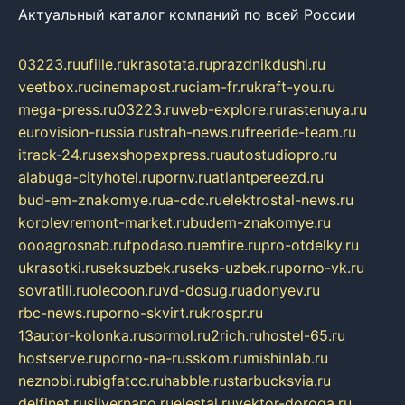
Актуальный каталог компаний по всей России
03223.ru
ufille.ru
krasotata.ru
prazdnikdushi.ru
veetbox.ru
cinemapost.ru
ciam-fr.ru
kraft-you.ru
mega-press.ru
03223.ru
web-explore.ru
rastenuya.ru
eurovision-russia.ru
strah-news.ru
freeride-team.ru
itrack-24.ru
sexshopexpress.ru
autostudiopro.ru
alabuga-cityhotel.ru
pornv.ru
atlantpereezd.ru
bud-em-znakomye.ru
a-cdc.ru
elektrostal-news.ru
korolevremont-market.ru
budem-znakomye.ru
oooagrosnab.ru
fpodaso.ru
emfire.ru
pro-otdelky.ru
ukrasotki.ru
seksuzbek.ru
seks-uzbek.ru
porno-vk.ru
sovratili.ru
olecoon.ru
vd-dosug.ru
adonyev.ru
rbc-news.ru
porno-skvirt.ru
krospr.ru
13autor-kolonka.ru
sormol.ru
2rich.ru
hostel-65.ru
hostserve.ru
porno-na-russkom.ru
mishinlab.ru
neznobi.ru
bigfatcc.ru
habble.ru
starbucksvia.ru
delfinet.ru
silvernano.ru
elestal.ru
vektor-doroga.ru