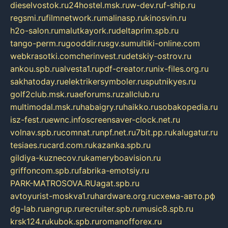
dieselvostok.ru
24hostel.msk.ru
w-dev.ru
f-ship.ru
regsmi.ru
filmnetwork.ru
malinasp.ru
kinosvin.ru
h2o-salon.ru
malutkayork.ru
deltaprim.spb.ru
tango-perm.ru
gooddir.ru
sgv.su
multiki-online.com
webkrasotki.com
cherinvest.ru
detskiy-ostrov.ru
ankou.spb.ru
alvesta1.ru
pdf-creator.ru
nix-files.org.ru
sakhatoday.ru
elektrikersymboler.ru
sputnikyes.ru
golf2club.msk.ru
aeforums.ru
zallclub.ru
multimodal.msk.ru
habaigry.ru
haikko.ru
sobakopedia.ru
isz-fest.ru
ewnc.info
screensaver-clock.net.ru
volnav.spb.ru
comnat.ru
npf.net.ru
7bit.pp.ru
kalugatur.ru
tesiaes.ru
card.com.ru
kazanka.spb.ru
gildiya-kuznecov.ru
kameryboavision.ru
griffoncom.spb.ru
fabrika-emotsiy.ru
PARK-MATROSOVA.RU
agat.spb.ru
avtoyurist-moskva1.ru
hardware.org.ru
схема-авто.рф
dg-lab.ru
angrup.ru
recruiter.spb.ru
music8.spb.ru
krsk124.ru
kubok.spb.ru
romanofforex.ru