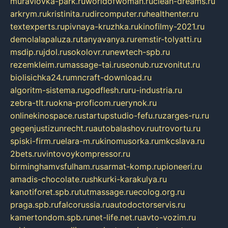
muraviovka-park.ru
worldofwoman.ru
clean-dreams.ru
arkrym.ru
kristinita.ru
dircomputer.ru
healthenter.ru
textexperts.ru
pivnaya-kruzhka.ru
kinofilmy-2021.ru
demolalapaluza.ru
tanyavanya.ru
remstir-tolyatti.ru
msdip.ru
jdol.ru
sokolovr.ru
newtech-spb.ru
rezemkleim.ru
massage-tai.ru
seonub.ru
zvonitut.ru
biolisichka24.ru
mncraft-download.ru
algoritm-sistema.ru
godflesh.ru
ru-industria.ru
zebra-tlt.ru
okna-proficom.ru
erynok.ru
onlinekinospace.ru
startupstudio-fefu.ru
zarges-ru.ru
gegenjustizunrecht.ru
autobalashov.ru
utrovortu.ru
spiski-firm.ru
elara-m.ru
kinomusorka.ru
mkcslava.ru
2bets.ru
vintovoykompressor.ru
birminghamvsfulham.ru
sarmat-komp.ru
pioneeri.ru
amadis-chocolate.ru
shkurki-karakulya.ru
kanotiforet.spb.ru
tutmassage.ru
ecolog.org.ru
praga.spb.ru
falcorussia.ru
autodoctorservis.ru
kamertondom.spb.ru
net-life.net.ru
avto-vozim.ru