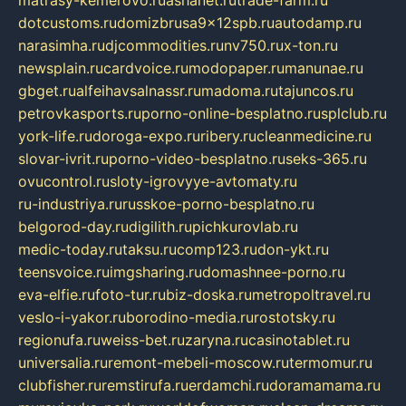
dotcustoms.ru
domizbrusa9x12spb.ru
autodamp.ru
narasimha.ru
djcommodities.ru
nv750.ru
x-ton.ru
newsplain.ru
cardvoice.ru
modopaper.ru
manunae.ru
gbget.ru
alfeihavsalnassr.ru
madoma.ru
tajuncos.ru
petrovkasports.ru
porno-online-besplatno.ru
splclub.ru
york-life.ru
doroga-expo.ru
ribery.ru
cleanmedicine.ru
slovar-ivrit.ru
porno-video-besplatno.ru
seks-365.ru
ovucontrol.ru
sloty-igrovyye-avtomaty.ru
ru-industriya.ru
russkoe-porno-besplatno.ru
belgorod-day.ru
digilith.ru
pichkurovlab.ru
medic-today.ru
taksu.ru
comp123.ru
don-ykt.ru
teensvoice.ru
imgsharing.ru
domashnee-porno.ru
eva-elfie.ru
foto-tur.ru
biz-doska.ru
metropoltravel.ru
veslo-i-yakor.ru
borodino-media.ru
rostotsky.ru
regionufa.ru
weiss-bet.ru
zaryna.ru
casinotablet.ru
universalia.ru
remont-mebeli-moscow.ru
termomur.ru
clubfisher.ru
remstirufa.ru
erdamchi.ru
doramamama.ru