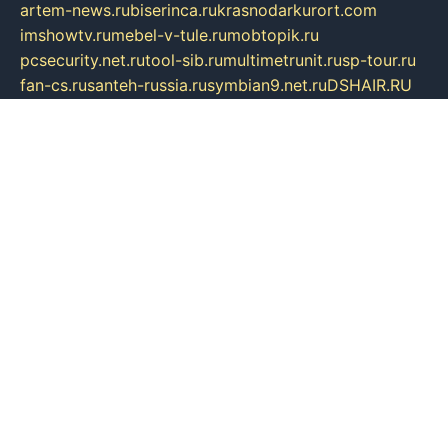
artem-news.ru
biserinca.ru
krasnodarkurort.com
imshowtv.ru
mebel-v-tule.ru
mobtopik.ru
pcsecurity.net.ru
tool-sib.ru
multimetrunit.ru
sp-tour.ru
fan-cs.ru
santeh-russia.ru
symbian9.net.ru
DSHAIR.RU
tmmotors.spb.ru
xjocuricopii.com
musavtomat.msk.ru
obustrojdom.ru
sovetcik.ru
ybaranovskaya.ru
ppknews.ru
cult-alshei.ru
JAPANRUSSIA.RU
proekciyamebel.ru
imper-finans.ru
rim.org.ru
glamourai.ru
brassminus.ru
zabor-pro.ru
ftn.pp.ru
dorogoe58.ru
laimengpacker.ru
kuzova-zapchasti.ru
sageerp.ru
taxodrom.ru
dsrazvitie.ru
hardcity.net.ru
ratinghomegames.ru
topservice25.ru
gubernyan.ru
gtglasslined.ru
ii4.ru
tssport.spb.ru
andorra24.com
blackwallstreet.ru
oboimos.ru
optim-doors.com.ru
ikuch.ru
nycr.org.ru
npa21.ru
vremya-ch.spb.ru
desert000.ru
ivtorgi.ru
ifiori.ru
catalog-statei.ru
dcv.org.ru
spetsmaster174.ru
ipkameryhiseeu.ru
dum26.ru
ruspol.spb.ru
fr-opendp.ru
kam-solnyshko.ru