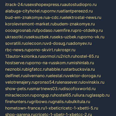
itrack-24.ru
sexshopexpress.ru
autostudiopro.ru
alabuga-cityhotel.ru
pornv.ru
atlantpereezd.ru
bud-em-znakomye.ru
a-cdc.ru
elektrostal-news.ru
korolevremont-market.ru
budem-znakomye.ru
oooagrosnab.ru
fpodaso.ru
emfire.ru
pro-otdelky.ru
ukrasotki.ru
seksuzbek.ru
seks-uzbek.ru
porno-vk.ru
sovratili.ru
olecoon.ru
vd-dosug.ru
adonyev.ru
rbc-news.ru
porno-skvirt.ru
krospr.ru
13autor-kolonka.ru
sormol.ru
2rich.ru
hostel-65.ru
hostserve.ru
porno-na-russkom.ru
mishinlab.ru
neznobi.ru
bigfatcc.ru
habble.ru
starbucksvia.ru
delfinet.ru
silvernano.ru
elestal.ru
vektor-doroga.ru
velotrenajery.ru
pronso54.ru
lenasever.ru
lovinskix.ru
show-pets.ru
smartnews03.ru
discofoxworld.ru
miraclecoon.ru
pongup.ru
hostel65.ru
liura.ru
glasspb.ru
firehunters.ru
gribowo.ru
gnalis.ru
bulkitula.ru
hometown-france.ru
1-xbeticricetc-1-xbetti-5.ru
shop-garena.ru
cricetc-1-xbetr-1-xbetcc-2.ru