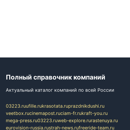
Полный справочник компаний
Актуальный каталог компаний по всей России
03223.ru
ufille.ru
krasotata.ru
prazdnikdushi.ru
veetbox.ru
cinemapost.ru
ciam-fr.ru
kraft-you.ru
mega-press.ru
03223.ru
web-explore.ru
rastenuya.ru
eurovision-russia.ru
strah-news.ru
freeride-team.ru