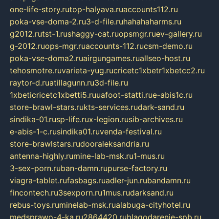
one-life-story.ru
top-halyava.ru
accounts112.ru
poka-vse-doma-2.ru
3-d-file.ru
hahahaharms.ru
g2012.ru
tst-1.ru
shaggy-cat.ru
opsmgr.ru
ev-gallery.ru
g-2012.ru
ops-mgr.ru
accounts-112.ru
csm-demo.ru
poka-vse-doma2.ru
airgungames.ru
allseo-host.ru
tehosmotre.ru
varieta-yug.ru
cricetc1xbetr1xbetcc2.ru
raytor-d.ru
atillagunn.ru
3d-file.ru
1xbeticricetc1xbetti5.ru
uafoot-statti.ru
e-abis1c.ru
store-brawl-stars.ru
kts-services.ru
dark-sand.ru
sindika-01.ru
sp-life.ru
x-legion.ru
sib-archives.ru
e-abis-1-c.ru
sindika01.ru
venda-festival.ru
store-brawlstars.ru
dooraleksandria.ru
antenna-highly.ru
mine-lab-msk.ru
1-mus.ru
3-sex-porn.ru
ban-damn.ru
purse-factory.ru
viagra-tablet.ru
fasbags.ru
adler-jun.ru
bandamn.ru
fincontech.ru
3sexporn.ru
1mus.ru
darksand.ru
rebus-toys.ru
minelab-msk.ru
alabuga-cityhotel.ru
medsprawo-4-ka.ru
2864420.ru
blagodarenie-spb.ru