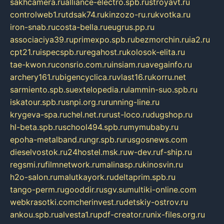
sakhcamera.ru
alliance-electro.spb.ru
stroyavt.ru
controlweb1.ru
tdsak74.ru
kinzozo-ru.ru
kvotka.ru
iron-snab.ru
costa-bella.ru
eugrus.pp.ru
associaciya39.ru
primexpo.spb.ru
bezmorchin.ru
ia2.ru
cpt21.ru
ispecspb.ru
regahost.ru
kolosok-elita.ru
tae-kwon.ru
consrio.com.ru
insiam.ru
avegainfo.ru
archery161.ru
bigencyclica.ru
vlast16.ru
korru.net
sarmiento.spb.su
extelopedia.ru
lammin-suo.spb.ru
iskatour.spb.ru
snpi.org.ru
running-line.ru
krygeva-spa.ru
chel.net.ru
rust-loco.ru
dugshop.ru
hl-beta.spb.ru
school494.spb.ru
mymubaby.ru
epoha-metalband.ru
ngr.spb.ru
rusgosnews.com
dieselvostok.ru
24hostel.msk.ru
w-dev.ru
f-ship.ru
regsmi.ru
filmnetwork.ru
malinasp.ru
kinosvin.ru
h2o-salon.ru
malutkayork.ru
deltaprim.spb.ru
tango-perm.ru
gooddir.ru
sgv.su
multiki-online.com
webkrasotki.com
cherinvest.ru
detskiy-ostrov.ru
ankou.spb.ru
alvesta1.ru
pdf-creator.ru
nix-files.org.ru