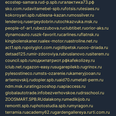
ecostep-samara.ru
d-p.spb.ru
галактика73.рф
sko.com.ru
davitamebel-spb.ru
fotsis.ru
tesiaes.ru
kokoroyari.spb.ru
blesna-kazan.ru
mossilver.ru
lenderoq.ru
sergeydobrin.ru
tochkazvuka.msk.ru
people-of-art.ru
bezzubova.ru
clubtibet.ru
orior-aks.ru
dynamoauto.ru
szk-favorit.ru
carlines.ru
flatnsk.ru
kingbolenskaner.ru
alex-motor.ru
astroline.net.ru
act1.spb.ru
polyglot.com.ru
gidlipetsk.ru
ooo-driada.ru
detsad125.ru
mir-zdoroviya.ru
bruslanovo.ru
siterem.ru
council.spb.ru
лодкипатриот.рф
kafekolizey.ru
iclub.net.ru
gazon-easy.ru
sugarepilekb.ru
grinox.ru
pylesostineco.ru
msts-ozarenie.ru
kameryjooan.ru
artemovskij.ru
dopler.spb.ru
aid70.ru
metall-perm.ru
ndm.msk.ru
ratingzooshop.ru
apiaccess.ru
globalautotrade.info
bezverhovskoe.ru
drsschool.ru
ZOOSMART.SPB.RU
dalakony.ru
medikijob.ru
remontt.spb.ru
photostudia.spb.ru
myragon.ru
terramia.ru
academy62.ru
gardengallereya.ru
rti.com.ru