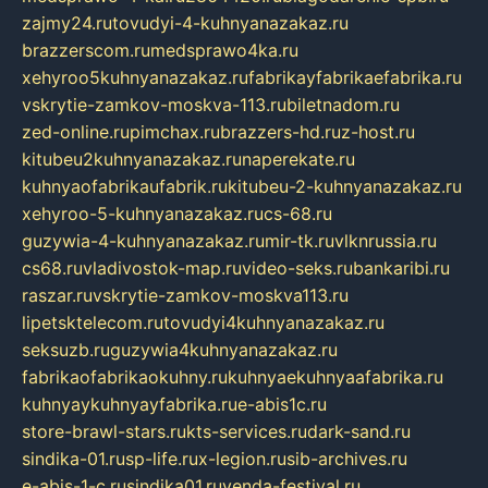
zajmy24.ru
tovudyi-4-kuhnyanazakaz.ru
brazzerscom.ru
medsprawo4ka.ru
xehyroo5kuhnyanazakaz.ru
fabrikayfabrikaefabrika.ru
vskrytie-zamkov-moskva-113.ru
biletnadom.ru
zed-online.ru
pimchax.ru
brazzers-hd.ru
z-host.ru
kitubeu2kuhnyanazakaz.ru
naperekate.ru
kuhnyaofabrikaufabrik.ru
kitubeu-2-kuhnyanazakaz.ru
xehyroo-5-kuhnyanazakaz.ru
cs-68.ru
guzywia-4-kuhnyanazakaz.ru
mir-tk.ru
vlknrussia.ru
cs68.ru
vladivostok-map.ru
video-seks.ru
bankaribi.ru
raszar.ru
vskrytie-zamkov-moskva113.ru
lipetsktelecom.ru
tovudyi4kuhnyanazakaz.ru
seksuzb.ru
guzywia4kuhnyanazakaz.ru
fabrikaofabrikaokuhny.ru
kuhnyaekuhnyaafabrika.ru
kuhnyaykuhnyayfabrika.ru
e-abis1c.ru
store-brawl-stars.ru
kts-services.ru
dark-sand.ru
sindika-01.ru
sp-life.ru
x-legion.ru
sib-archives.ru
e-abis-1-c.ru
sindika01.ru
venda-festival.ru