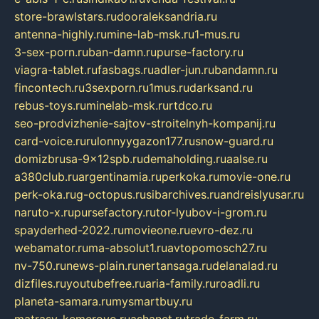
store-brawlstars.ru
dooraleksandria.ru
antenna-highly.ru
mine-lab-msk.ru
1-mus.ru
3-sex-porn.ru
ban-damn.ru
purse-factory.ru
viagra-tablet.ru
fasbags.ru
adler-jun.ru
bandamn.ru
fincontech.ru
3sexporn.ru
1mus.ru
darksand.ru
rebus-toys.ru
minelab-msk.ru
rtdco.ru
seo-prodvizhenie-sajtov-stroitelnyh-kompanij.ru
card-voice.ru
rulonnyygazon177.ru
snow-guard.ru
domizbrusa-9x12spb.ru
demaholding.ru
aalse.ru
a380club.ru
argentinamia.ru
perkoka.ru
movie-one.ru
perk-oka.ru
g-octopus.ru
sibarchives.ru
andreislyusar.ru
naruto-x.ru
pursefactory.ru
tor-lyubov-i-grom.ru
spayderhed-2022.ru
movieone.ru
evro-dez.ru
webamator.ru
ma-absolut1.ru
avtopomosch27.ru
nv-750.ru
news-plain.ru
nertansaga.ru
delanalad.ru
dizfiles.ru
youtubefree.ru
aria-family.ru
roadli.ru
planeta-samara.ru
mysmartbuy.ru
matrasy-kemerovo.ru
ashanet.ru
trade-farm.ru