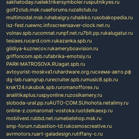
sakhatoday.ru
elektrikersymboler.ru
sputnikyes.ru
golf2club.msk.ru
aeforums.ru
zallclub.ru
multimodal.msk.ru
habaigry.ru
haikko.ru
sobakopedia.ru
isz-fest.ru
ewnc.info
screensaver-clock.net.ru
volnav.spb.ru
comnat.ru
npf.net.ru
7bit.pp.ru
kalugatur.ru
tesiaes.ru
card.com.ru
kazanka.spb.ru
gildiya-kuznecov.ru
kameryboavision.ru
griffoncom.spb.ru
fabrika-emotsiy.ru
PARK-MATROSOVA.RU
agat.spb.ru
avtoyurist-moskva1.ru
hardware.org.ru
схема-авто.рф
dg-lab.ru
angrup.ru
recruiter.spb.ru
music8.spb.ru
krsk124.ru
kubok.spb.ru
romanofforex.ru
analitikaplus.ru
spyonline.ru
zosikamery.ru
sloboda-ural.pp.ru
AUTO-COM.SU
hohota.net
alimy.ru
online-z.com
aromat-vostoka.ru
otdelkaexp.ru
mobilvest.ru
bbd.net.ru
mebelshop.msk.ru
smp-forum.ru
bastion-td.ru
kosmoscreative.ru
avrmotors.ru
art-galadesign.ru
tiffany-c.ru