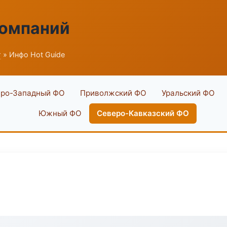
компаний
г
» Инфо Hot Guide
ро-Западный ФО
Приволжский ФО
Уральский ФО
Южный ФО
Северо-Кавказский ФО