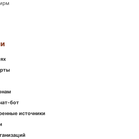
фирм
ми
иях
арты
онам
чат-бот
еренные источники
и
ганизаций