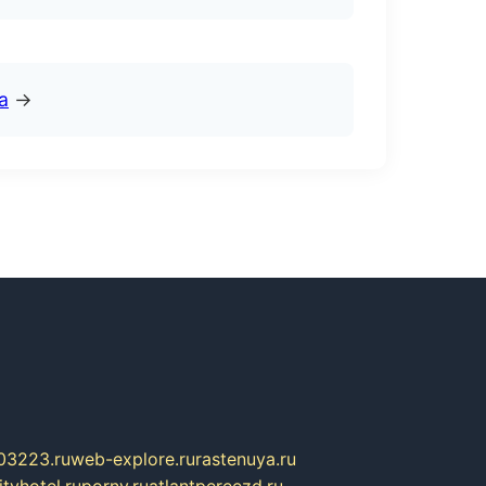
а
→
03223.ru
web-explore.ru
rastenuya.ru