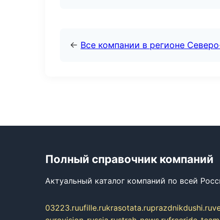
←
Все компании в регионе Северо
Полный справочник компаний
Актуальный каталог компаний по всей Рос
03223.ru
ufille.ru
krasotata.ru
prazdnikdushi.ru
v