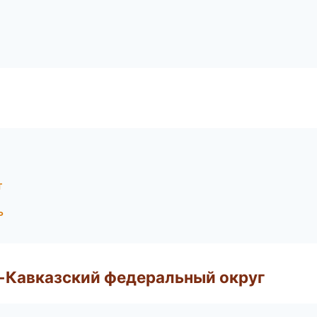
т
ь
о-Кавказский федеральный округ