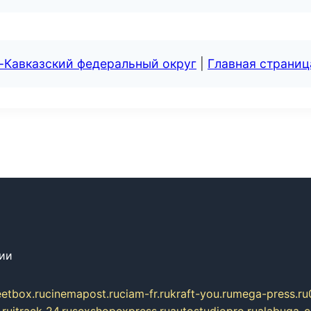
-Кавказский федеральный округ
|
Главная страниц
сии
eetbox.ru
cinemapost.ru
ciam-fr.ru
kraft-you.ru
mega-press.ru