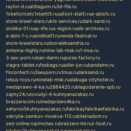
raytor-d.ru
atillagunn.ru
3d-file.ru
1xbeticricetc1xbetti5.ru
uafoot-statti.ru
e-abis1c.ru
store-brawl-stars.ru
kts-services.ru
dark-sand.ru
sindika-01.ru
sp-life.ru
x-legion.ru
sib-archives.ru
e-abis-1-c.ru
sindika01.ru
venda-festival.ru
store-brawlstars.ru
dooraleksandria.ru
antenna-highly.ru
mine-lab-msk.ru
1-mus.ru
3-sex-porn.ru
ban-damn.ru
purse-factory.ru
viagra-tablet.ru
fasbags.ru
adler-jun.ru
bandamn.ru
fincontech.ru
3sexporn.ru
1mus.ru
darksand.ru
rebus-toys.ru
minelab-msk.ru
alabuga-cityhotel.ru
medsprawo-4-ka.ru
2864420.ru
blagodarenie-spb.ru
zajmy24.ru
tovudyi-4-kuhnyanazakaz.ru
brazzerscom.ru
medsprawo4ka.ru
xehyroo5kuhnyanazakaz.ru
fabrikayfabrikaefabrika.ru
vskrytie-zamkov-moskva-113.ru
biletnadom.ru
zed-online.ru
pimchax.ru
brazzers-hd.ru
z-host.ru
kitubeu2kuhnyanazakaz.ru
naperekate.ru