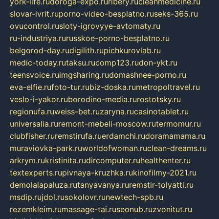
york-life.ru
doroga-expo.ru
ribery.ru
cleanmedicine.ru
slovar-ivrit.ru
porno-video-besplatno.ru
seks-365.ru
ovucontrol.ru
sloty-igrovyye-avtomaty.ru
ru-industriya.ru
russkoe-porno-besplatno.ru
belgorod-day.ru
digilith.ru
pichkurovlab.ru
medic-today.ru
taksu.ru
comp123.ru
don-ykt.ru
teensvoice.ru
imgsharing.ru
domashnee-porno.ru
eva-elfie.ru
foto-tur.ru
biz-doska.ru
metropoltravel.ru
veslo-i-yakor.ru
borodino-media.ru
rostotsky.ru
regionufa.ru
weiss-bet.ru
zaryna.ru
casinotablet.ru
universalia.ru
remont-mebeli-moscow.ru
termomur.ru
clubfisher.ru
remstirufa.ru
erdamchi.ru
doramamama.ru
muraviovka-park.ru
worldofwoman.ru
clean-dreams.ru
arkrym.ru
kristinita.ru
dircomputer.ru
healthenter.ru
textexperts.ru
pivnaya-kruzhka.ru
kinofilmy-2021.ru
demolalapaluza.ru
tanyavanya.ru
remstir-tolyatti.ru
msdip.ru
jdol.ru
sokolovr.ru
newtech-spb.ru
rezemkleim.ru
massage-tai.ru
seonub.ru
zvonitut.ru