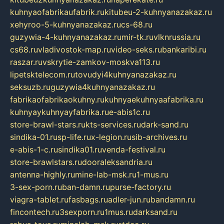
kuhnyaofabrikaufabrik.ru
kitubeu-2-kuhnyanazakaz.ru
xehyroo-5-kuhnyanazakaz.ru
cs-68.ru
guzywia-4-kuhnyanazakaz.ru
mir-tk.ru
vlknrussia.ru
cs68.ru
vladivostok-map.ru
video-seks.ru
bankaribi.ru
raszar.ru
vskrytie-zamkov-moskva113.ru
lipetsktelecom.ru
tovudyi4kuhnyanazakaz.ru
seksuzb.ru
guzywia4kuhnyanazakaz.ru
fabrikaofabrikaokuhny.ru
kuhnyaekuhnyaafabrika.ru
kuhnyaykuhnyayfabrika.ru
e-abis1c.ru
store-brawl-stars.ru
kts-services.ru
dark-sand.ru
sindika-01.ru
sp-life.ru
x-legion.ru
sib-archives.ru
e-abis-1-c.ru
sindika01.ru
venda-festival.ru
store-brawlstars.ru
dooraleksandria.ru
antenna-highly.ru
mine-lab-msk.ru
1-mus.ru
3-sex-porn.ru
ban-damn.ru
purse-factory.ru
viagra-tablet.ru
fasbags.ru
adler-jun.ru
bandamn.ru
fincontech.ru
3sexporn.ru
1mus.ru
darksand.ru