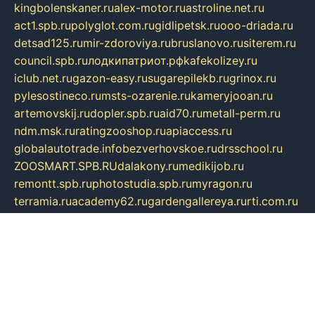
kingbolenskaner.ru
alex-motor.ru
astroline.net.ru
act1.spb.ru
polyglot.com.ru
gidlipetsk.ru
ooo-driada.ru
detsad125.ru
mir-zdoroviya.ru
bruslanovo.ru
siterem.ru
council.spb.ru
лодкипатриот.рф
kafekolizey.ru
iclub.net.ru
gazon-easy.ru
sugarepilekb.ru
grinox.ru
pylesostineco.ru
msts-ozarenie.ru
kameryjooan.ru
artemovskij.ru
dopler.spb.ru
aid70.ru
metall-perm.ru
ndm.msk.ru
ratingzooshop.ru
apiaccess.ru
globalautotrade.info
bezverhovskoe.ru
drsschool.ru
ZOOSMART.SPB.RU
dalakony.ru
medikijob.ru
remontt.spb.ru
photostudia.spb.ru
myragon.ru
terramia.ru
academy62.ru
gardengallereya.ru
rti.com.ru
artem-news.ru
biserinca.ru
krasnodarkurort.com
imshowtv.ru
mebel-v-tule.ru
mobtopik.ru
pcsecurity.net.ru
tool-sib.ru
multimetrunit.ru
sp-tour.ru
fan-cs.ru
santeh-russia.ru
symbian9.net.ru
DSHAIR.RU
tmmotors.spb.ru
xjocuricopii.com
musavtomat.msk.ru
obustrojdom.ru
sovetcik.ru
ybaranovskaya.ru