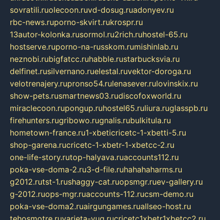
sovratili.ru
olecoon.ru
vd-dosug.ru
adonyev.ru
rbc-news.ru
porno-skvirt.ru
krospr.ru
13autor-kolonka.ru
sormol.ru
2rich.ru
hostel-65.ru
hostserve.ru
porno-na-russkom.ru
mishinlab.ru
neznobi.ru
bigfatcc.ru
habble.ru
starbucksvia.ru
delfinet.ru
silvernano.ru
elestal.ru
vektor-doroga.ru
velotrenajery.ru
pronso54.ru
lenasever.ru
lovinskix.ru
show-pets.ru
smartnews03.ru
discofoxworld.ru
miraclecoon.ru
pongup.ru
hostel65.ru
liura.ru
glasspb.ru
firehunters.ru
gribowo.ru
gnalis.ru
bulkitula.ru
hometown-france.ru
1-xbeticricetc-1-xbetti-5.ru
shop-garena.ru
cricetc-1-xbetr-1-xbetcc-2.ru
one-life-story.ru
top-halyava.ru
accounts112.ru
poka-vse-doma-2.ru
3-d-file.ru
hahahaharms.ru
g2012.ru
tst-1.ru
shaggy-cat.ru
opsmgr.ru
ev-gallery.ru
g-2012.ru
ops-mgr.ru
accounts-112.ru
csm-demo.ru
poka-vse-doma2.ru
airgungames.ru
allseo-host.ru
tehosmotre.ru
varieta-yug.ru
cricetc1xbetr1xbetcc2.ru