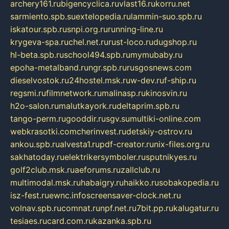
archery161.ru
bigencyclica.ru
vlast16.ru
korru.net
sarmiento.spb.su
extelopedia.ru
lammin-suo.spb.ru
iskatour.spb.ru
snpi.org.ru
running-line.ru
krygeva-spa.ru
chel.net.ru
rust-loco.ru
dugshop.ru
hl-beta.spb.ru
school494.spb.ru
mymubaby.ru
epoha-metalband.ru
ngr.spb.ru
rusgosnews.com
dieselvostok.ru
24hostel.msk.ru
w-dev.ru
f-ship.ru
regsmi.ru
filmnetwork.ru
malinasp.ru
kinosvin.ru
h2o-salon.ru
malutkayork.ru
deltaprim.spb.ru
tango-perm.ru
gooddir.ru
sgv.su
multiki-online.com
webkrasotki.com
cherinvest.ru
detskiy-ostrov.ru
ankou.spb.ru
alvesta1.ru
pdf-creator.ru
nix-files.org.ru
sakhatoday.ru
elektrikersymboler.ru
sputnikyes.ru
golf2club.msk.ru
aeforums.ru
zallclub.ru
multimodal.msk.ru
habaigry.ru
haikko.ru
sobakopedia.ru
isz-fest.ru
ewnc.info
screensaver-clock.net.ru
volnav.spb.ru
comnat.ru
npf.net.ru
7bit.pp.ru
kalugatur.ru
tesiaes.ru
card.com.ru
kazanka.spb.ru