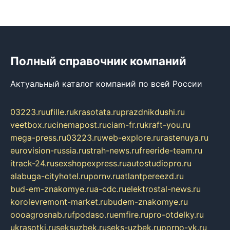
Полный справочник компаний
Актуальный каталог компаний по всей России
03223.ru
ufille.ru
krasotata.ru
prazdnikdushi.ru
veetbox.ru
cinemapost.ru
ciam-fr.ru
kraft-you.ru
mega-press.ru
03223.ru
web-explore.ru
rastenuya.ru
eurovision-russia.ru
strah-news.ru
freeride-team.ru
itrack-24.ru
sexshopexpress.ru
autostudiopro.ru
alabuga-cityhotel.ru
pornv.ru
atlantpereezd.ru
bud-em-znakomye.ru
a-cdc.ru
elektrostal-news.ru
korolevremont-market.ru
budem-znakomye.ru
oooagrosnab.ru
fpodaso.ru
emfire.ru
pro-otdelky.ru
ukrasotki.ru
seksuzbek.ru
seks-uzbek.ru
porno-vk.ru