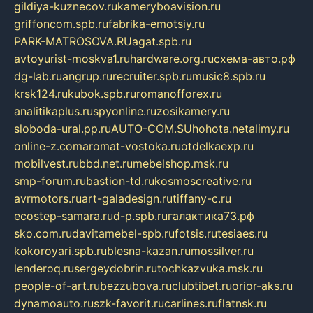
gildiya-kuznecov.ru
kameryboavision.ru
griffoncom.spb.ru
fabrika-emotsiy.ru
PARK-MATROSOVA.RU
agat.spb.ru
avtoyurist-moskva1.ru
hardware.org.ru
схема-авто.рф
dg-lab.ru
angrup.ru
recruiter.spb.ru
music8.spb.ru
krsk124.ru
kubok.spb.ru
romanofforex.ru
analitikaplus.ru
spyonline.ru
zosikamery.ru
sloboda-ural.pp.ru
AUTO-COM.SU
hohota.net
alimy.ru
online-z.com
aromat-vostoka.ru
otdelkaexp.ru
mobilvest.ru
bbd.net.ru
mebelshop.msk.ru
smp-forum.ru
bastion-td.ru
kosmoscreative.ru
avrmotors.ru
art-galadesign.ru
tiffany-c.ru
ecostep-samara.ru
d-p.spb.ru
галактика73.рф
sko.com.ru
davitamebel-spb.ru
fotsis.ru
tesiaes.ru
kokoroyari.spb.ru
blesna-kazan.ru
mossilver.ru
lenderoq.ru
sergeydobrin.ru
tochkazvuka.msk.ru
people-of-art.ru
bezzubova.ru
clubtibet.ru
orior-aks.ru
dynamoauto.ru
szk-favorit.ru
carlines.ru
flatnsk.ru