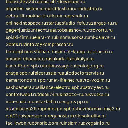
biolisichka24.ru
mncraft-download.ru
algoritm-sistema.ru
godflesh.ru
ru-industria.ru
zebra-tlt.ru
okna-proficom.ru
erynok.ru
onlinekinospace.ru
startupstudio-fefu.ru
zarges-ru.ru
gegenjustizunrecht.ru
autobalashov.ru
utrovortu.ru
spiski-firm.ru
elara-m.ru
kinomusorka.ru
mkcslava.ru
2bets.ru
vintovoykompressor.ru
birminghamvsfulham.ru
sarmat-komp.ru
pioneeri.ru
amadis-chocolate.ru
shkurki-karakulya.ru
kanotiforet.spb.ru
tutmassage.ru
ecolog.org.ru
praga.spb.ru
falcorussia.ru
autodoctorservis.ru
kamertondom.spb.ru
net-life.net.ru
avto-vozim.ru
sakhcamera.ru
alliance-electro.spb.ru
stroyavt.ru
controlweb1.ru
tdsak74.ru
kinzozo-ru.ru
kvotka.ru
iron-snab.ru
costa-bella.ru
eugrus.pp.ru
associaciya39.ru
primexpo.spb.ru
bezmorchin.ru
ia2.ru
cpt21.ru
ispecspb.ru
regahost.ru
kolosok-elita.ru
tae-kwon.ru
consrio.com.ru
insiam.ru
avegainfo.ru