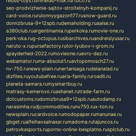
rebus-toys.ru
minelab-msk.ru
rtdco.ru
seo-prodvizhenie-sajtov-stroitelnyh-kompanij.ru
card-voice.ru
rulonnyygazon177.ru
snow-guard.ru
domizbrusa-9x12spb.ru
demaholding.ru
aalse.ru
a380club.ru
argentinamia.ru
perkoka.ru
movie-one.ru
perk-oka.ru
g-octopus.ru
sibarchives.ru
andreislyusar.ru
naruto-x.ru
pursefactory.ru
tor-lyubov-i-grom.ru
spayderhed-2022.ru
movieone.ru
evro-dez.ru
webamator.ru
ma-absolut1.ru
avtopomosch27.ru
nv-750.ru
news-plain.ru
nertansaga.ru
delanalad.ru
dizfiles.ru
youtubefree.ru
aria-family.ru
roadli.ru
planeta-samara.ru
mysmartbuy.ru
matrasy-kemerovo.ru
ashanet.ru
trade-farm.ru
dotcustoms.ru
domizbrusa9x12spb.ru
autodamp.ru
narasimha.ru
djcommodities.ru
nv750.ru
x-ton.ru
newsplain.ru
cardvoice.ru
modopaper.ru
manunae.ru
gbget.ru
alfeihavsalnassr.ru
madoma.ru
tajuncos.ru
petrovkasports.ru
porno-online-besplatno.ru
splclub.ru