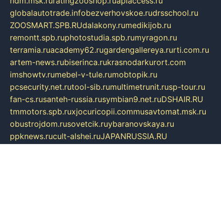
ndm.msk.ru
ratingzooshop.ru
apiaccess.ru
globalautotrade.info
bezverhovskoe.ru
drsschool.ru
ZOOSMART.SPB.RU
dalakony.ru
medikijob.ru
remontt.spb.ru
photostudia.spb.ru
myragon.ru
terramia.ru
academy62.ru
gardengallereya.ru
rti.com.ru
artem-news.ru
biserinca.ru
krasnodarkurort.com
imshowtv.ru
mebel-v-tule.ru
mobtopik.ru
pcsecurity.net.ru
tool-sib.ru
multimetrunit.ru
sp-tour.ru
fan-cs.ru
santeh-russia.ru
symbian9.net.ru
DSHAIR.RU
tmmotors.spb.ru
xjocuricopii.com
musavtomat.msk.ru
obustrojdom.ru
sovetcik.ru
ybaranovskaya.ru
ppknews.ru
cult-alshei.ru
JAPANRUSSIA.RU
proekciyamebel.ru
imper-finans.ru
rim.org.ru
glamourai.ru
brassminus.ru
zabor-pro.ru
ftn.pp.ru
dorogoe58.ru
laimengpacker.ru
kuzova-zapchasti.ru
sageerp.ru
taxodrom.ru
dsrazvitie.ru
hardcity.net.ru
ratinghomegames.ru
topservice25.ru
gubernyan.ru
gtglasslined.ru
ii4.ru
tssport.spb.ru
andorra24.com