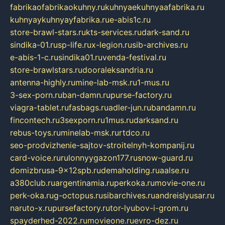
fabrikaofabrikaokuhny.ru
kuhnyaekuhnyaafabrika.ru
kuhnyaykuhnyayfabrika.ru
e-abis1c.ru
store-brawl-stars.ru
kts-services.ru
dark-sand.ru
sindika-01.ru
sp-life.ru
x-legion.ru
sib-archives.ru
e-abis-1-c.ru
sindika01.ru
venda-festival.ru
store-brawlstars.ru
dooraleksandria.ru
antenna-highly.ru
mine-lab-msk.ru
1-mus.ru
3-sex-porn.ru
ban-damn.ru
purse-factory.ru
viagra-tablet.ru
fasbags.ru
adler-jun.ru
bandamn.ru
fincontech.ru
3sexporn.ru
1mus.ru
darksand.ru
rebus-toys.ru
minelab-msk.ru
rtdco.ru
seo-prodvizhenie-sajtov-stroitelnyh-kompanij.ru
card-voice.ru
rulonnyygazon177.ru
snow-guard.ru
domizbrusa-9x12spb.ru
demaholding.ru
aalse.ru
a380club.ru
argentinamia.ru
perkoka.ru
movie-one.ru
perk-oka.ru
g-octopus.ru
sibarchives.ru
andreislyusar.ru
naruto-x.ru
pursefactory.ru
tor-lyubov-i-grom.ru
spayderhed-2022.ru
movieone.ru
evro-dez.ru