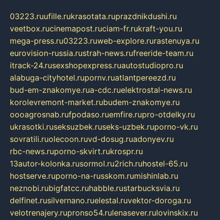
03223.ru
ufille.ru
krasotata.ru
prazdnikdushi.ru
veetbox.ru
cinemapost.ru
ciam-fr.ru
kraft-you.ru
mega-press.ru
03223.ru
web-explore.ru
rastenuya.ru
eurovision-russia.ru
strah-news.ru
freeride-team.ru
itrack-24.ru
sexshopexpress.ru
autostudiopro.ru
alabuga-cityhotel.ru
pornv.ru
atlantpereezd.ru
bud-em-znakomye.ru
a-cdc.ru
elektrostal-news.ru
korolevremont-market.ru
budem-znakomye.ru
oooagrosnab.ru
fpodaso.ru
emfire.ru
pro-otdelky.ru
ukrasotki.ru
seksuzbek.ru
seks-uzbek.ru
porno-vk.ru
sovratili.ru
olecoon.ru
vd-dosug.ru
adonyev.ru
rbc-news.ru
porno-skvirt.ru
krospr.ru
13autor-kolonka.ru
sormol.ru
2rich.ru
hostel-65.ru
hostserve.ru
porno-na-russkom.ru
mishinlab.ru
neznobi.ru
bigfatcc.ru
habble.ru
starbucksvia.ru
delfinet.ru
silvernano.ru
elestal.ru
vektor-doroga.ru
velotrenajery.ru
pronso54.ru
lenasever.ru
lovinskix.ru