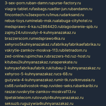
3-sex-porn.ru
ban-damn.ru
purse-factory.ru
viagra-tablet.ru
fasbags.ru
adler-jun.ru
bandamn.ru
fincontech.ru
3sexporn.ru
1mus.ru
darksand.ru
rebus-toys.ru
minelab-msk.ru
alabuga-cityhotel.ru
medsprawo-4-ka.ru
2864420.ru
blagodarenie-spb.ru
zajmy24.ru
tovudyi-4-kuhnyanazakaz.ru
brazzerscom.ru
medsprawo4ka.ru
xehyroo5kuhnyanazakaz.ru
fabrikayfabrikaefabrika.ru
vskrytie-zamkov-moskva-113.ru
biletnadom.ru
zed-online.ru
pimchax.ru
brazzers-hd.ru
z-host.ru
kitubeu2kuhnyanazakaz.ru
naperekate.ru
kuhnyaofabrikaufabrik.ru
kitubeu-2-kuhnyanazakaz.ru
xehyroo-5-kuhnyanazakaz.ru
cs-68.ru
guzywia-4-kuhnyanazakaz.ru
mir-tk.ru
vlknrussia.ru
cs68.ru
vladivostok-map.ru
video-seks.ru
bankaribi.ru
raszar.ru
vskrytie-zamkov-moskva113.ru
lipetsktelecom.ru
tovudyi4kuhnyanazakaz.ru
seksuzb.ru
guzywia4kuhnyanazakaz.ru