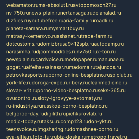
webamator.ru
ma-absolut1.ru
avtopomosch27.ru
nv-750.ru
news-plain.ru
nertansaga.ru
delanalad.ru
dizfiles.ru
youtubefree.ru
aria-family.ru
roadli.ru
planeta-samara.ru
mysmartbuy.ru
matrasy-kemerovo.ru
ashanet.ru
trade-farm.ru
dotcustoms.ru
domizbrusa9x12spb.ru
autodamp.ru
narasimha.ru
djcommodities.ru
nv750.ru
x-ton.ru
newsplain.ru
cardvoice.ru
modopaper.ru
manunae.ru
gbget.ru
alfeihavsalnassr.ru
madoma.ru
tajuncos.ru
petrovkasports.ru
porno-online-besplatno.ru
splclub.ru
york-life.ru
doroga-expo.ru
ribery.ru
cleanmedicine.ru
slovar-ivrit.ru
porno-video-besplatno.ru
seks-365.ru
ovucontrol.ru
sloty-igrovyye-avtomaty.ru
ru-industriya.ru
russkoe-porno-besplatno.ru
belgorod-day.ru
digilith.ru
pichkurovlab.ru
medic-today.ru
taksu.ru
comp123.ru
don-ykt.ru
teensvoice.ru
imgsharing.ru
domashnee-porno.ru
eva-elfie.ru
foto-tur.ru
biz-doska.ru
metropoltravel.ru