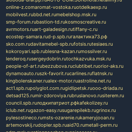
online-z.com
aromat-vostoka.ru
otdelkaexp.ru
mobilvest.ru
bbd.net.ru
mebelshop.msk.ru
smp-forum.ru
bastion-td.ru
kosmoscreative.ru
avrmotors.ru
art-galadesign.ru
tiffany-c.ru
ecostep-samara.ru
d-p.spb.ru
галактика73.рф
sko.com.ru
davitamebel-spb.ru
fotsis.ru
tesiaes.ru
kokoroyari.spb.ru
blesna-kazan.ru
mossilver.ru
lenderoq.ru
sergeydobrin.ru
tochkazvuka.msk.ru
people-of-art.ru
bezzubova.ru
clubtibet.ru
orior-aks.ru
dynamoauto.ru
szk-favorit.ru
carlines.ru
flatnsk.ru
kingbolenskaner.ru
alex-motor.ru
astroline.net.ru
act1.spb.ru
polyglot.com.ru
gidlipetsk.ru
ooo-driada.ru
detsad125.ru
mir-zdoroviya.ru
bruslanovo.ru
siterem.ru
council.spb.ru
лодкипатриот.рф
kafekolizey.ru
iclub.net.ru
gazon-easy.ru
sugarepilekb.ru
grinox.ru
pylesostineco.ru
msts-ozarenie.ru
kameryjooan.ru
artemovskij.ru
dopler.spb.ru
aid70.ru
metall-perm.ru