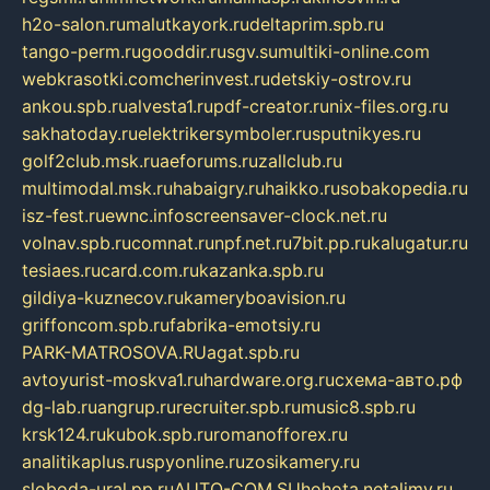
h2o-salon.ru
malutkayork.ru
deltaprim.spb.ru
tango-perm.ru
gooddir.ru
sgv.su
multiki-online.com
webkrasotki.com
cherinvest.ru
detskiy-ostrov.ru
ankou.spb.ru
alvesta1.ru
pdf-creator.ru
nix-files.org.ru
sakhatoday.ru
elektrikersymboler.ru
sputnikyes.ru
golf2club.msk.ru
aeforums.ru
zallclub.ru
multimodal.msk.ru
habaigry.ru
haikko.ru
sobakopedia.ru
isz-fest.ru
ewnc.info
screensaver-clock.net.ru
volnav.spb.ru
comnat.ru
npf.net.ru
7bit.pp.ru
kalugatur.ru
tesiaes.ru
card.com.ru
kazanka.spb.ru
gildiya-kuznecov.ru
kameryboavision.ru
griffoncom.spb.ru
fabrika-emotsiy.ru
PARK-MATROSOVA.RU
agat.spb.ru
avtoyurist-moskva1.ru
hardware.org.ru
схема-авто.рф
dg-lab.ru
angrup.ru
recruiter.spb.ru
music8.spb.ru
krsk124.ru
kubok.spb.ru
romanofforex.ru
analitikaplus.ru
spyonline.ru
zosikamery.ru
sloboda-ural.pp.ru
AUTO-COM.SU
hohota.net
alimy.ru