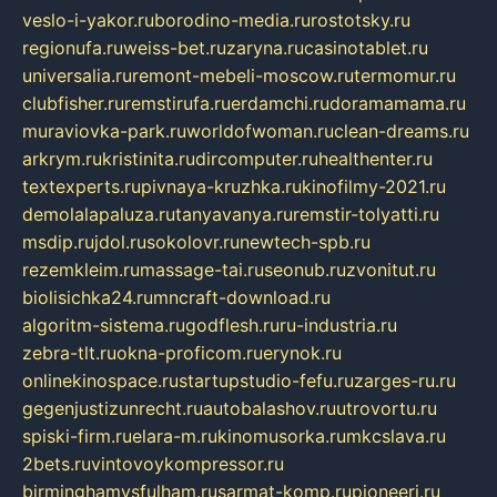
veslo-i-yakor.ru
borodino-media.ru
rostotsky.ru
regionufa.ru
weiss-bet.ru
zaryna.ru
casinotablet.ru
universalia.ru
remont-mebeli-moscow.ru
termomur.ru
clubfisher.ru
remstirufa.ru
erdamchi.ru
doramamama.ru
muraviovka-park.ru
worldofwoman.ru
clean-dreams.ru
arkrym.ru
kristinita.ru
dircomputer.ru
healthenter.ru
textexperts.ru
pivnaya-kruzhka.ru
kinofilmy-2021.ru
demolalapaluza.ru
tanyavanya.ru
remstir-tolyatti.ru
msdip.ru
jdol.ru
sokolovr.ru
newtech-spb.ru
rezemkleim.ru
massage-tai.ru
seonub.ru
zvonitut.ru
biolisichka24.ru
mncraft-download.ru
algoritm-sistema.ru
godflesh.ru
ru-industria.ru
zebra-tlt.ru
okna-proficom.ru
erynok.ru
onlinekinospace.ru
startupstudio-fefu.ru
zarges-ru.ru
gegenjustizunrecht.ru
autobalashov.ru
utrovortu.ru
spiski-firm.ru
elara-m.ru
kinomusorka.ru
mkcslava.ru
2bets.ru
vintovoykompressor.ru
birminghamvsfulham.ru
sarmat-komp.ru
pioneeri.ru