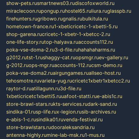
show-pets.ru
smartnews03.ru
discofoxworld.ru
miraclecoon.ru
pongup.ru
hostel65.ru
liura.ru
glasspb.ru
firehunters.ru
gribowo.ru
gnalis.ru
bulkitula.ru
hometown-france.ru
1-xbeticricetc-1-xbetti-5.ru
shop-garena.ru
cricetc-1-xbetr-1-xbetcc-2.ru
one-life-story.ru
top-halyava.ru
accounts112.ru
poka-vse-doma-2.ru
3-d-file.ru
hahahaharms.ru
g2012.ru
tst-1.ru
shaggy-cat.ru
opsmgr.ru
ev-gallery.ru
g-2012.ru
ops-mgr.ru
accounts-112.ru
csm-demo.ru
poka-vse-doma2.ru
airgungames.ru
allseo-host.ru
tehosmotre.ru
varieta-yug.ru
cricetc1xbetr1xbetcc2.ru
raytor-d.ru
atillagunn.ru
3d-file.ru
1xbeticricetc1xbetti5.ru
uafoot-statti.ru
e-abis1c.ru
store-brawl-stars.ru
kts-services.ru
dark-sand.ru
sindika-01.ru
sp-life.ru
x-legion.ru
sib-archives.ru
e-abis-1-c.ru
sindika01.ru
venda-festival.ru
store-brawlstars.ru
dooraleksandria.ru
antenna-highly.ru
mine-lab-msk.ru
1-mus.ru