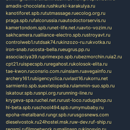
amadis-chocolate.ru
shkurki-karakulya.ru
kanotiforet.spb.ru
tutmassage.ru
ecolog.org.ru
praga.spb.ru
falcorussia.ru
autodoctorservis.ru
kamertondom.spb.ru
net-life.net.ru
avto-vozim.ru
sakhcamera.ru
alliance-electro.spb.ru
stroyavt.ru
controlweb1.ru
tdsak74.ru
kinzozo-ru.ru
kvotka.ru
iron-snab.ru
costa-bella.ru
eugrus.pp.ru
associaciya39.ru
primexpo.spb.ru
bezmorchin.ru
ia2.ru
cpt21.ru
ispecspb.ru
regahost.ru
kolosok-elita.ru
tae-kwon.ru
consrio.com.ru
insiam.ru
avegainfo.ru
archery161.ru
bigencyclica.ru
vlast16.ru
korru.net
sarmiento.spb.su
extelopedia.ru
lammin-suo.spb.ru
iskatour.spb.ru
snpi.org.ru
running-line.ru
krygeva-spa.ru
chel.net.ru
rust-loco.ru
dugshop.ru
hl-beta.spb.ru
school494.spb.ru
mymubaby.ru
epoha-metalband.ru
ngr.spb.ru
rusgosnews.com
dieselvostok.ru
24hostel.msk.ru
w-dev.ru
f-ship.ru
regsmi.ru
filmnetwork.ru
malinasp.ru
kinosvin.ru