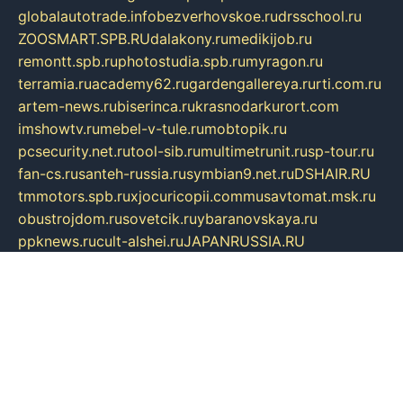
globalautotrade.info
bezverhovskoe.ru
drsschool.ru
ZOOSMART.SPB.RU
dalakony.ru
medikijob.ru
remontt.spb.ru
photostudia.spb.ru
myragon.ru
terramia.ru
academy62.ru
gardengallereya.ru
rti.com.ru
artem-news.ru
biserinca.ru
krasnodarkurort.com
imshowtv.ru
mebel-v-tule.ru
mobtopik.ru
pcsecurity.net.ru
tool-sib.ru
multimetrunit.ru
sp-tour.ru
fan-cs.ru
santeh-russia.ru
symbian9.net.ru
DSHAIR.RU
tmmotors.spb.ru
xjocuricopii.com
musavtomat.msk.ru
obustrojdom.ru
sovetcik.ru
ybaranovskaya.ru
ppknews.ru
cult-alshei.ru
JAPANRUSSIA.RU
proekciyamebel.ru
imper-finans.ru
rim.org.ru
glamourai.ru
brassminus.ru
zabor-pro.ru
ftn.pp.ru
dorogoe58.ru
laimengpacker.ru
kuzova-zapchasti.ru
sageerp.ru
taxodrom.ru
dsrazvitie.ru
hardcity.net.ru
ratinghomegames.ru
topservice25.ru
gubernyan.ru
gtglasslined.ru
ii4.ru
tssport.spb.ru
andorra24.com
blackwallstreet.ru
oboimos.ru
optim-doors.com.ru