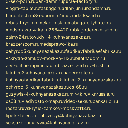
3-sex-porn.ru
ban-damn.ru
purse-factory.ru
viagra-tablet.ru
fasbags.ru
adler-jun.ru
bandamn.ru
fincontech.ru
3sexporn.ru
1mus.ru
darksand.ru
rebus-toys.ru
minelab-msk.ru
alabuga-cityhotel.ru
medsprawo-4-ka.ru
2864420.ru
blagodarenie-spb.ru
zajmy24.ru
tovudyi-4-kuhnyanazakaz.ru
brazzerscom.ru
medsprawo4ka.ru
xehyroo5kuhnyanazakaz.ru
fabrikayfabrikaefabrika.ru
vskrytie-zamkov-moskva-113.ru
biletnadom.ru
zed-online.ru
pimchax.ru
brazzers-hd.ru
z-host.ru
kitubeu2kuhnyanazakaz.ru
naperekate.ru
kuhnyaofabrikaufabrik.ru
kitubeu-2-kuhnyanazakaz.ru
xehyroo-5-kuhnyanazakaz.ru
cs-68.ru
guzywia-4-kuhnyanazakaz.ru
mir-tk.ru
vlknrussia.ru
cs68.ru
vladivostok-map.ru
video-seks.ru
bankaribi.ru
raszar.ru
vskrytie-zamkov-moskva113.ru
lipetsktelecom.ru
tovudyi4kuhnyanazakaz.ru
seksuzb.ru
guzywia4kuhnyanazakaz.ru