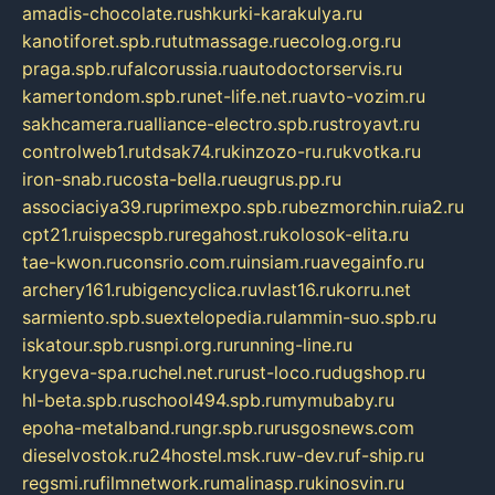
amadis-chocolate.ru
shkurki-karakulya.ru
kanotiforet.spb.ru
tutmassage.ru
ecolog.org.ru
praga.spb.ru
falcorussia.ru
autodoctorservis.ru
kamertondom.spb.ru
net-life.net.ru
avto-vozim.ru
sakhcamera.ru
alliance-electro.spb.ru
stroyavt.ru
controlweb1.ru
tdsak74.ru
kinzozo-ru.ru
kvotka.ru
iron-snab.ru
costa-bella.ru
eugrus.pp.ru
associaciya39.ru
primexpo.spb.ru
bezmorchin.ru
ia2.ru
cpt21.ru
ispecspb.ru
regahost.ru
kolosok-elita.ru
tae-kwon.ru
consrio.com.ru
insiam.ru
avegainfo.ru
archery161.ru
bigencyclica.ru
vlast16.ru
korru.net
sarmiento.spb.su
extelopedia.ru
lammin-suo.spb.ru
iskatour.spb.ru
snpi.org.ru
running-line.ru
krygeva-spa.ru
chel.net.ru
rust-loco.ru
dugshop.ru
hl-beta.spb.ru
school494.spb.ru
mymubaby.ru
epoha-metalband.ru
ngr.spb.ru
rusgosnews.com
dieselvostok.ru
24hostel.msk.ru
w-dev.ru
f-ship.ru
regsmi.ru
filmnetwork.ru
malinasp.ru
kinosvin.ru