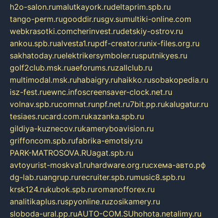
h2o-salon.ru
malutkayork.ru
deltaprim.spb.ru
tango-perm.ru
gooddir.ru
sgv.su
multiki-online.com
webkrasotki.com
cherinvest.ru
detskiy-ostrov.ru
ankou.spb.ru
alvesta1.ru
pdf-creator.ru
nix-files.org.ru
sakhatoday.ru
elektrikersymboler.ru
sputnikyes.ru
golf2club.msk.ru
aeforums.ru
zallclub.ru
multimodal.msk.ru
habaigry.ru
haikko.ru
sobakopedia.ru
isz-fest.ru
ewnc.info
screensaver-clock.net.ru
volnav.spb.ru
comnat.ru
npf.net.ru
7bit.pp.ru
kalugatur.ru
tesiaes.ru
card.com.ru
kazanka.spb.ru
gildiya-kuznecov.ru
kameryboavision.ru
griffoncom.spb.ru
fabrika-emotsiy.ru
PARK-MATROSOVA.RU
agat.spb.ru
avtoyurist-moskva1.ru
hardware.org.ru
схема-авто.рф
dg-lab.ru
angrup.ru
recruiter.spb.ru
music8.spb.ru
krsk124.ru
kubok.spb.ru
romanofforex.ru
analitikaplus.ru
spyonline.ru
zosikamery.ru
sloboda-ural.pp.ru
AUTO-COM.SU
hohota.net
alimy.ru