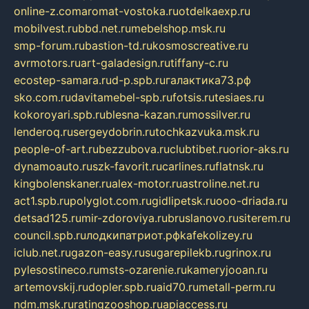
online-z.com
aromat-vostoka.ru
otdelkaexp.ru
mobilvest.ru
bbd.net.ru
mebelshop.msk.ru
smp-forum.ru
bastion-td.ru
kosmoscreative.ru
avrmotors.ru
art-galadesign.ru
tiffany-c.ru
ecostep-samara.ru
d-p.spb.ru
галактика73.рф
sko.com.ru
davitamebel-spb.ru
fotsis.ru
tesiaes.ru
kokoroyari.spb.ru
blesna-kazan.ru
mossilver.ru
lenderoq.ru
sergeydobrin.ru
tochkazvuka.msk.ru
people-of-art.ru
bezzubova.ru
clubtibet.ru
orior-aks.ru
dynamoauto.ru
szk-favorit.ru
carlines.ru
flatnsk.ru
kingbolenskaner.ru
alex-motor.ru
astroline.net.ru
act1.spb.ru
polyglot.com.ru
gidlipetsk.ru
ooo-driada.ru
detsad125.ru
mir-zdoroviya.ru
bruslanovo.ru
siterem.ru
council.spb.ru
лодкипатриот.рф
kafekolizey.ru
iclub.net.ru
gazon-easy.ru
sugarepilekb.ru
grinox.ru
pylesostineco.ru
msts-ozarenie.ru
kameryjooan.ru
artemovskij.ru
dopler.spb.ru
aid70.ru
metall-perm.ru
ndm.msk.ru
ratingzooshop.ru
apiaccess.ru