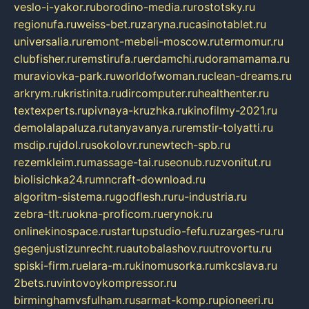
veslo-i-yakor.ru
borodino-media.ru
rostotsky.ru
regionufa.ru
weiss-bet.ru
zaryna.ru
casinotablet.ru
universalia.ru
remont-mebeli-moscow.ru
termomur.ru
clubfisher.ru
remstirufa.ru
erdamchi.ru
doramamama.ru
muraviovka-park.ru
worldofwoman.ru
clean-dreams.ru
arkrym.ru
kristinita.ru
dircomputer.ru
healthenter.ru
textexperts.ru
pivnaya-kruzhka.ru
kinofilmy-2021.ru
demolalapaluza.ru
tanyavanya.ru
remstir-tolyatti.ru
msdip.ru
jdol.ru
sokolovr.ru
newtech-spb.ru
rezemkleim.ru
massage-tai.ru
seonub.ru
zvonitut.ru
biolisichka24.ru
mncraft-download.ru
algoritm-sistema.ru
godflesh.ru
ru-industria.ru
zebra-tlt.ru
okna-proficom.ru
erynok.ru
onlinekinospace.ru
startupstudio-fefu.ru
zarges-ru.ru
gegenjustizunrecht.ru
autobalashov.ru
utrovortu.ru
spiski-firm.ru
elara-m.ru
kinomusorka.ru
mkcslava.ru
2bets.ru
vintovoykompressor.ru
birminghamvsfulham.ru
sarmat-komp.ru
pioneeri.ru