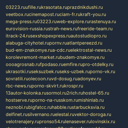
03223.ru
ufille.ru
krasotata.ru
prazdnikdushi.ru
veetbox.ru
cinemapost.ru
ciam-fr.ru
kraft-you.ru
mega-press.ru
03223.ru
web-explore.ru
rastenuya.ru
eurovision-russia.ru
strah-news.ru
freeride-team.ru
itrack-24.ru
sexshopexpress.ru
autostudiopro.ru
alabuga-cityhotel.ru
pornv.ru
atlantpereezd.ru
bud-em-znakomye.ru
a-cdc.ru
elektrostal-news.ru
korolevremont-market.ru
budem-znakomye.ru
oooagrosnab.ru
fpodaso.ru
emfire.ru
pro-otdelky.ru
ukrasotki.ru
seksuzbek.ru
seks-uzbek.ru
porno-vk.ru
sovratili.ru
olecoon.ru
vd-dosug.ru
adonyev.ru
rbc-news.ru
porno-skvirt.ru
krospr.ru
13autor-kolonka.ru
sormol.ru
2rich.ru
hostel-65.ru
hostserve.ru
porno-na-russkom.ru
mishinlab.ru
neznobi.ru
bigfatcc.ru
habble.ru
starbucksvia.ru
delfinet.ru
silvernano.ru
elestal.ru
vektor-doroga.ru
velotrenajery.ru
pronso54.ru
lenasever.ru
lovinskix.ru