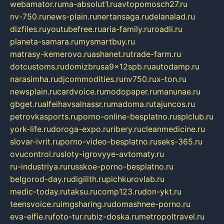
webamator.ru
ma-absolut1.ru
avtopomosch27.ru
nv-750.ru
news-plain.ru
nertansaga.ru
delanalad.ru
dizfiles.ru
youtubefree.ru
aria-family.ru
roadli.ru
planeta-samara.ru
mysmartbuy.ru
matrasy-kemerovo.ru
ashanet.ru
trade-farm.ru
dotcustoms.ru
domizbrusa9x12spb.ru
autodamp.ru
narasimha.ru
djcommodities.ru
nv750.ru
x-ton.ru
newsplain.ru
cardvoice.ru
modopaper.ru
manunae.ru
gbget.ru
alfeihavsalnassr.ru
madoma.ru
tajuncos.ru
petrovkasports.ru
porno-online-besplatno.ru
splclub.ru
york-life.ru
doroga-expo.ru
ribery.ru
cleanmedicine.ru
slovar-ivrit.ru
porno-video-besplatno.ru
seks-365.ru
ovucontrol.ru
sloty-igrovyye-avtomaty.ru
ru-industriya.ru
russkoe-porno-besplatno.ru
belgorod-day.ru
digilith.ru
pichkurovlab.ru
medic-today.ru
taksu.ru
comp123.ru
don-ykt.ru
teensvoice.ru
imgsharing.ru
domashnee-porno.ru
eva-elfie.ru
foto-tur.ru
biz-doska.ru
metropoltravel.ru