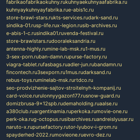
fabrikaofabrikaokuhny.ru
kuhnyaekuhnyaafabrika.ru
kuhnyaykuhnyayfabrika.ru
e-abis1c.ru
store-brawl-stars.ru
kts-services.ru
dark-sand.ru
sindika-01.ru
sp-life.ru
x-legion.ru
sib-archives.ru
e-abis-1-c.ru
sindika01.ru
venda-festival.ru
store-brawlstars.ru
dooraleksandria.ru
antenna-highly.ru
mine-lab-msk.ru
1-mus.ru
3-sex-porn.ru
ban-damn.ru
purse-factory.ru
viagra-tablet.ru
fasbags.ru
adler-jun.ru
bandamn.ru
fincontech.ru
3sexporn.ru
1mus.ru
darksand.ru
rebus-toys.ru
minelab-msk.ru
rtdco.ru
seo-prodvizhenie-sajtov-stroitelnyh-kompanij.ru
card-voice.ru
rulonnyygazon177.ru
snow-guard.ru
domizbrusa-9x12spb.ru
demaholding.ru
aalse.ru
a380club.ru
argentinamia.ru
perkoka.ru
movie-one.ru
perk-oka.ru
g-octopus.ru
sibarchives.ru
andreislyusar.ru
naruto-x.ru
pursefactory.ru
tor-lyubov-i-grom.ru
spayderhed-2022.ru
movieone.ru
evro-dez.ru