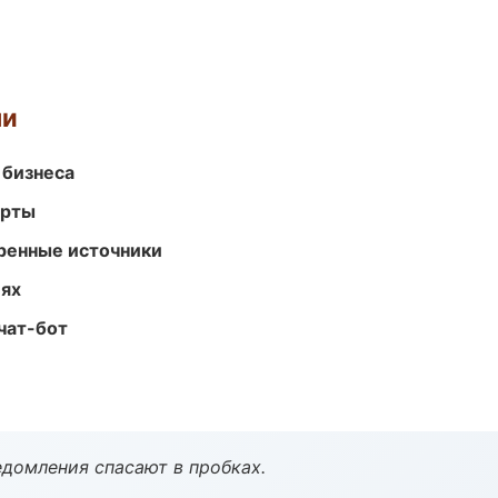
ми
 бизнеса
арты
еренные источники
иях
чат-бот
домления спасают в пробках.