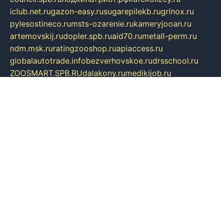
iclub.net.ru
gazon-easy.ru
sugarepilekb.ru
grinox.ru
pylesostineco.ru
msts-ozarenie.ru
kameryjooan.ru
artemovskij.ru
dopler.spb.ru
aid70.ru
metall-perm.ru
ndm.msk.ru
ratingzooshop.ru
apiaccess.ru
globalautotrade.info
bezverhovskoe.ru
drsschool.ru
ZOOSMART.SPB.RU
dalakony.ru
medikijob.ru
remontt.spb.ru
photostudia.spb.ru
myragon.ru
terramia.ru
academy62.ru
gardengallereya.ru
rti.com.ru
artem-news.ru
biserinca.ru
krasnodarkurort.com
imshowtv.ru
mebel-v-tule.ru
mobtopik.ru
pcsecurity.net.ru
tool-sib.ru
multimetrunit.ru
sp-tour.ru
fan-cs.ru
santeh-russia.ru
symbian9.net.ru
DSHAIR.RU
tmmotors.spb.ru
xjocuricopii.com
musavtomat.msk.ru
obustrojdom.ru
sovetcik.ru
ybaranovskaya.ru
ppknews.ru
cult-alshei.ru
JAPANRUSSIA.RU
proekciyamebel.ru
imper-finans.ru
rim.org.ru
glamourai.ru
brassminus.ru
zabor-pro.ru
ftn.pp.ru