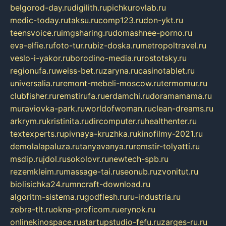
belgorod-day.ru
digilith.ru
pichkurovlab.ru
medic-today.ru
taksu.ru
comp123.ru
don-ykt.ru
teensvoice.ru
imgsharing.ru
domashnee-porno.ru
eva-elfie.ru
foto-tur.ru
biz-doska.ru
metropoltravel.ru
veslo-i-yakor.ru
borodino-media.ru
rostotsky.ru
regionufa.ru
weiss-bet.ru
zaryna.ru
casinotablet.ru
universalia.ru
remont-mebeli-moscow.ru
termomur.ru
clubfisher.ru
remstirufa.ru
erdamchi.ru
doramamama.ru
muraviovka-park.ru
worldofwoman.ru
clean-dreams.ru
arkrym.ru
kristinita.ru
dircomputer.ru
healthenter.ru
textexperts.ru
pivnaya-kruzhka.ru
kinofilmy-2021.ru
demolalapaluza.ru
tanyavanya.ru
remstir-tolyatti.ru
msdip.ru
jdol.ru
sokolovr.ru
newtech-spb.ru
rezemkleim.ru
massage-tai.ru
seonub.ru
zvonitut.ru
biolisichka24.ru
mncraft-download.ru
algoritm-sistema.ru
godflesh.ru
ru-industria.ru
zebra-tlt.ru
okna-proficom.ru
erynok.ru
onlinekinospace.ru
startupstudio-fefu.ru
zarges-ru.ru