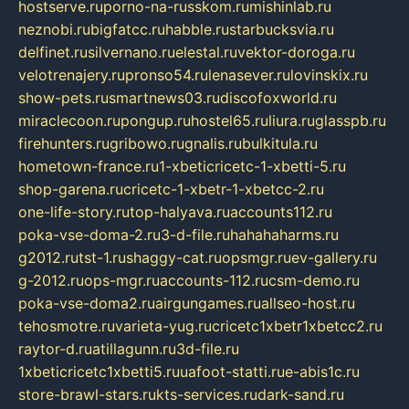
hostserve.ru
porno-na-russkom.ru
mishinlab.ru
neznobi.ru
bigfatcc.ru
habble.ru
starbucksvia.ru
delfinet.ru
silvernano.ru
elestal.ru
vektor-doroga.ru
velotrenajery.ru
pronso54.ru
lenasever.ru
lovinskix.ru
show-pets.ru
smartnews03.ru
discofoxworld.ru
miraclecoon.ru
pongup.ru
hostel65.ru
liura.ru
glasspb.ru
firehunters.ru
gribowo.ru
gnalis.ru
bulkitula.ru
hometown-france.ru
1-xbeticricetc-1-xbetti-5.ru
shop-garena.ru
cricetc-1-xbetr-1-xbetcc-2.ru
one-life-story.ru
top-halyava.ru
accounts112.ru
poka-vse-doma-2.ru
3-d-file.ru
hahahaharms.ru
g2012.ru
tst-1.ru
shaggy-cat.ru
opsmgr.ru
ev-gallery.ru
g-2012.ru
ops-mgr.ru
accounts-112.ru
csm-demo.ru
poka-vse-doma2.ru
airgungames.ru
allseo-host.ru
tehosmotre.ru
varieta-yug.ru
cricetc1xbetr1xbetcc2.ru
raytor-d.ru
atillagunn.ru
3d-file.ru
1xbeticricetc1xbetti5.ru
uafoot-statti.ru
e-abis1c.ru
store-brawl-stars.ru
kts-services.ru
dark-sand.ru