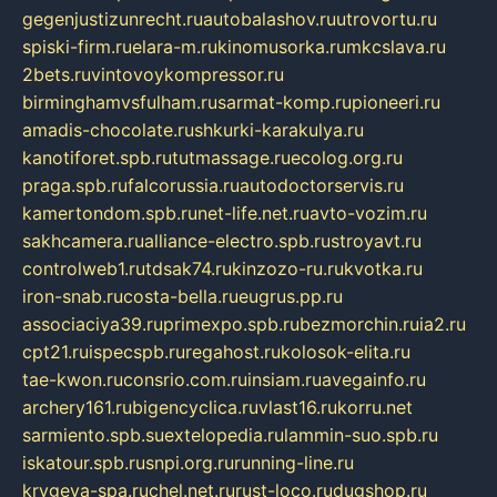
gegenjustizunrecht.ru
autobalashov.ru
utrovortu.ru
spiski-firm.ru
elara-m.ru
kinomusorka.ru
mkcslava.ru
2bets.ru
vintovoykompressor.ru
birminghamvsfulham.ru
sarmat-komp.ru
pioneeri.ru
amadis-chocolate.ru
shkurki-karakulya.ru
kanotiforet.spb.ru
tutmassage.ru
ecolog.org.ru
praga.spb.ru
falcorussia.ru
autodoctorservis.ru
kamertondom.spb.ru
net-life.net.ru
avto-vozim.ru
sakhcamera.ru
alliance-electro.spb.ru
stroyavt.ru
controlweb1.ru
tdsak74.ru
kinzozo-ru.ru
kvotka.ru
iron-snab.ru
costa-bella.ru
eugrus.pp.ru
associaciya39.ru
primexpo.spb.ru
bezmorchin.ru
ia2.ru
cpt21.ru
ispecspb.ru
regahost.ru
kolosok-elita.ru
tae-kwon.ru
consrio.com.ru
insiam.ru
avegainfo.ru
archery161.ru
bigencyclica.ru
vlast16.ru
korru.net
sarmiento.spb.su
extelopedia.ru
lammin-suo.spb.ru
iskatour.spb.ru
snpi.org.ru
running-line.ru
krygeva-spa.ru
chel.net.ru
rust-loco.ru
dugshop.ru