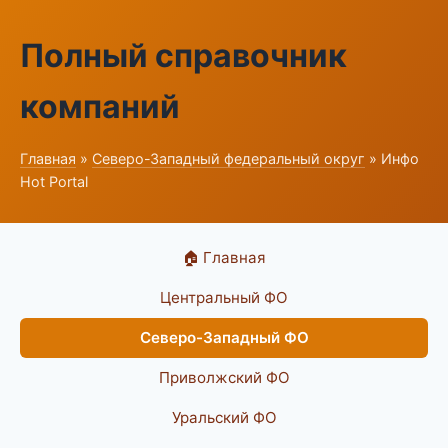
Полный справочник
компаний
Главная
»
Северо-Западный федеральный округ
» Инфо
Hot Portal
🏠 Главная
Центральный ФО
Северо-Западный ФО
Приволжский ФО
Уральский ФО