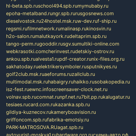
hl-beta.spb.ru
school494.spb.ru
mymubaby.ru
epoha-metalband.ru
ngr.spb.ru
rusgosnews.com
dieselvostok.ru
24hostel.msk.ru
w-dev.ru
f-ship.ru
regsmi.ru
filmnetwork.ru
malinasp.ru
kinosvin.ru
h2o-salon.ru
malutkayork.ru
deltaprim.spb.ru
tango-perm.ru
gooddir.ru
sgv.su
multiki-online.com
webkrasotki.com
cherinvest.ru
detskiy-ostrov.ru
ankou.spb.ru
alvesta1.ru
pdf-creator.ru
nix-files.org.ru
sakhatoday.ru
elektrikersymboler.ru
sputnikyes.ru
golf2club.msk.ru
aeforums.ru
zallclub.ru
multimodal.msk.ru
habaigry.ru
haikko.ru
sobakopedia.ru
isz-fest.ru
ewnc.info
screensaver-clock.net.ru
volnav.spb.ru
comnat.ru
npf.net.ru
7bit.pp.ru
kalugatur.ru
tesiaes.ru
card.com.ru
kazanka.spb.ru
gildiya-kuznecov.ru
kameryboavision.ru
griffoncom.spb.ru
fabrika-emotsiy.ru
PARK-MATROSOVA.RU
agat.spb.ru
avtoyurist-moskva1.ru
hardware.org.ru
схема-авто.рф