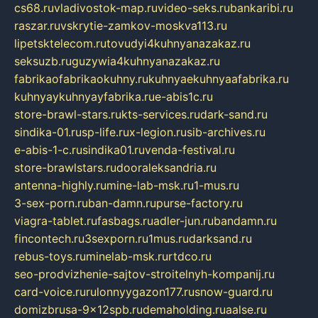
cs68.ru
vladivostok-map.ru
video-seks.ru
bankaribi.ru
raszar.ru
vskrytie-zamkov-moskva113.ru
lipetsktelecom.ru
tovudyi4kuhnyanazakaz.ru
seksuzb.ru
guzywia4kuhnyanazakaz.ru
fabrikaofabrikaokuhny.ru
kuhnyaekuhnyaafabrika.ru
kuhnyaykuhnyayfabrika.ru
e-abis1c.ru
store-brawl-stars.ru
kts-services.ru
dark-sand.ru
sindika-01.ru
sp-life.ru
x-legion.ru
sib-archives.ru
e-abis-1-c.ru
sindika01.ru
venda-festival.ru
store-brawlstars.ru
dooraleksandria.ru
antenna-highly.ru
mine-lab-msk.ru
1-mus.ru
3-sex-porn.ru
ban-damn.ru
purse-factory.ru
viagra-tablet.ru
fasbags.ru
adler-jun.ru
bandamn.ru
fincontech.ru
3sexporn.ru
1mus.ru
darksand.ru
rebus-toys.ru
minelab-msk.ru
rtdco.ru
seo-prodvizhenie-sajtov-stroitelnyh-kompanij.ru
card-voice.ru
rulonnyygazon177.ru
snow-guard.ru
domizbrusa-9x12spb.ru
demaholding.ru
aalse.ru