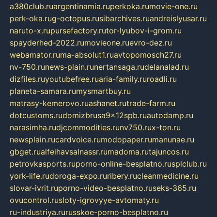
a380club.ru
argentinamia.ru
perkoka.ru
movie-one.ru
perk-oka.ru
g-octopus.ru
sibarchives.ru
andreislyusar.ru
naruto-x.ru
pursefactory.ru
tor-lyubov-i-grom.ru
spayderhed-2022.ru
movieone.ru
evro-dez.ru
webamator.ru
ma-absolut1.ru
avtopomosch27.ru
nv-750.ru
news-plain.ru
nertansaga.ru
delanalad.ru
dizfiles.ru
youtubefree.ru
aria-family.ru
roadli.ru
planeta-samara.ru
mysmartbuy.ru
matrasy-kemerovo.ru
ashanet.ru
trade-farm.ru
dotcustoms.ru
domizbrusa9x12spb.ru
autodamp.ru
narasimha.ru
djcommodities.ru
nv750.ru
x-ton.ru
newsplain.ru
cardvoice.ru
modopaper.ru
manunae.ru
gbget.ru
alfeihavsalnassr.ru
madoma.ru
tajuncos.ru
petrovkasports.ru
porno-online-besplatno.ru
splclub.ru
york-life.ru
doroga-expo.ru
ribery.ru
cleanmedicine.ru
slovar-ivrit.ru
porno-video-besplatno.ru
seks-365.ru
ovucontrol.ru
sloty-igrovyye-avtomaty.ru
ru-industriya.ru
russkoe-porno-besplatno.ru