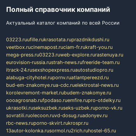
Полный справочник компаний
Актуальный каталог компаний по всей России
03223.ru
ufille.ru
krasotata.ru
prazdnikdushi.ru
veetbox.ru
cinemapost.ru
ciam-fr.ru
kraft-you.ru
mega-press.ru
03223.ru
web-explore.ru
rastenuya.ru
eurovision-russia.ru
strah-news.ru
freeride-team.ru
itrack-24.ru
sexshopexpress.ru
autostudiopro.ru
alabuga-cityhotel.ru
pornv.ru
atlantpereezd.ru
bud-em-znakomye.ru
a-cdc.ru
elektrostal-news.ru
korolevremont-market.ru
budem-znakomye.ru
oooagrosnab.ru
fpodaso.ru
emfire.ru
pro-otdelky.ru
ukrasotki.ru
seksuzbek.ru
seks-uzbek.ru
porno-vk.ru
sovratili.ru
olecoon.ru
vd-dosug.ru
adonyev.ru
rbc-news.ru
porno-skvirt.ru
krospr.ru
13autor-kolonka.ru
sormol.ru
2rich.ru
hostel-65.ru