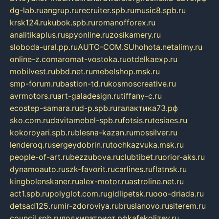
dg-lab.ru
angrup.ru
recruiter.spb.ru
music8.spb.ru
krsk124.ru
kubok.spb.ru
romanofforex.ru
analitikaplus.ru
spyonline.ru
zosikamery.ru
sloboda-ural.pp.ru
AUTO-COM.SU
hohota.net
alimy.ru
online-z.com
aromat-vostoka.ru
otdelkaexp.ru
mobilvest.ru
bbd.net.ru
mebelshop.msk.ru
smp-forum.ru
bastion-td.ru
kosmoscreative.ru
avrmotors.ru
art-galadesign.ru
tiffany-c.ru
ecostep-samara.ru
d-p.spb.ru
галактика73.рф
sko.com.ru
davitamebel-spb.ru
fotsis.ru
tesiaes.ru
kokoroyari.spb.ru
blesna-kazan.ru
mossilver.ru
lenderoq.ru
sergeydobrin.ru
tochkazvuka.msk.ru
people-of-art.ru
bezzubova.ru
clubtibet.ru
orior-aks.ru
dynamoauto.ru
szk-favorit.ru
carlines.ru
flatnsk.ru
kingbolenskaner.ru
alex-motor.ru
astroline.net.ru
act1.spb.ru
polyglot.com.ru
gidlipetsk.ru
ooo-driada.ru
detsad125.ru
mir-zdoroviya.ru
bruslanovo.ru
siterem.ru
council.spb.ru
лодкипатриот.рф
kafekolizey.ru